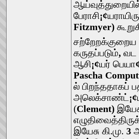
ஆய்வுத்துறையில்
பேராசி
¡¢
யராயிர
Fitzmyer)
கூறுக
சற்றேறக்குறைய க
கருதப்படும்
,
வட 
ஆசி
¡¢
யர் பெயா
Pascha Comput
ல் பிறந்ததாகப் ப
அலெக்சாண்ட்
¡¢
(
Clement)
இயேச
எழுதிவைத்திருக
இயேசு கி.மு.
3
ஆ