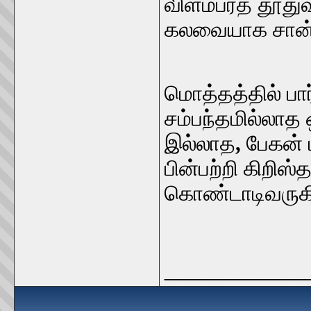
விளம்பரத் தூதுவ
கலவையாக சான்டா
மொத்தத்தில் பார
சம்பந்தமில்லாத 
இல்லாத
,
பேகன்
பின்பற்றி கிறிஸ
கொண்டாடிவருகி
_____________