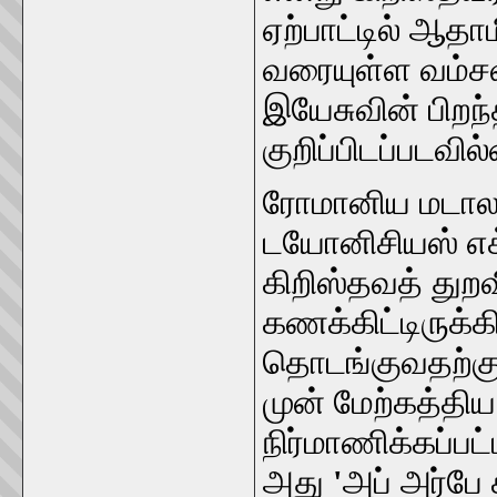
ஏற்பாட்டில் ஆதா
வரையுள்ள வம்ச
இயேசுவின் பிறந
குறிப்பிடப்படவில
ரோமானிய மடாலய
டயோனிசியஸ் எக்
கிறிஸ்தவத் துற
கணக்கிட்டிருக்க
தொடங்குவதற்கு
முன் மேற்கத்திய
நிர்மாணிக்கப்பட
அது
'
அப் அர்பே