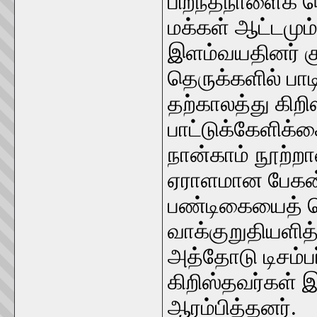
பிறந்தநாளைக் க
மக்கள் ஆட்டமும
இளம்வயதினர் கு
தெருக்களில் பாட
தற்காலத்து கிறி
பாட்டுக்கேளிக்
நான்காம் நூற்றா
ஏராளமான பேகன்
பண்டிகையைத் த
வாக்குறுதியளித்
அத்தோடு டிசம்ப
கிறிஸ்தவர்கள்
ஆரம்பித்தனர்.