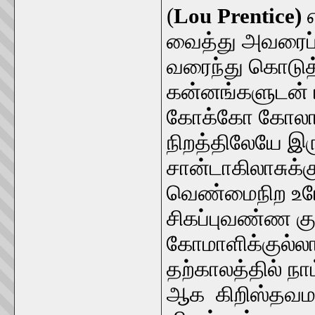
(
Lou Prentice)
வைத்து அவரைப்
வரைந்து கொடுத்த
கன்னங்களுடன் 
கோக்கோ கோலா வ
நிறத்திலேயே இர
சான்டாகிலாசுக்
வெண்மைநிற உரோ
சிகப்புவண்ண கு
கோமாளிக்குல்லா
தற்காலத்தில் நா
ஆக கிறிஸ்தவமத