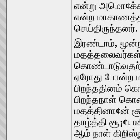
என்று அமொ
¢
க்
என்ற மாகாணத்த
செய்திருந்தனர்.
இரண்டாம்
,
மூன்
மதத்தலைவர்கள் 
கொண்டாடுவதற்க
ஏரோது போன்ற ம
பிறந்ததினம் கொ
பிறந்தநாள் கொண
மதத்தினா
¢
ன் ச
தாழ்த்தி சூ
¡¢
யன
ஆம் நாள் கிறிஸ்