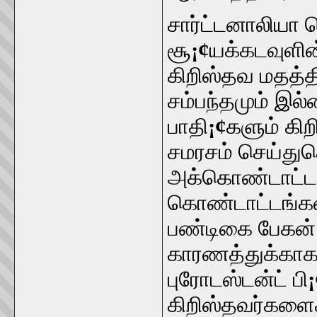
சார்ட்டனாலியா 
சூ
¡¢
யக்கடவுளின
கிறிஸ்தவ மதத்
சம்பந்தமும் இல
பாதி
¡¢
களும் கி
சமரசம் செய்து
அக்கொண்டாட்டங
கொண்டாட்டங்களா
பண்டிகை பேகன் 
காரணத்துக்காக 
புரோடஸ்டன்ட் பி
¡
கிறிஸ்தவர்களை