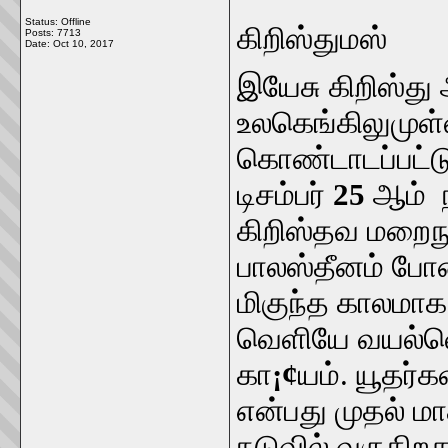
Status: Offline
கிறிஸ்துமஸ்
Posts: 7713
Date:
Oct 10, 2017
இயேசு கிறிஸ்த
உலகெங்கிலுமுள்
கொண்டாடப்பட்ட
டிசம்பர்
25
ஆம் ந
கிறிஸ்தவ மறைநூற
பாலஸ்தீனம் போன
மிகுந்த காலமாக 
வெளியே வயல்வெ
கா
¡¢
யம். யூதர்
என்பது முதல் மாத
நடுவில் வருகிறத