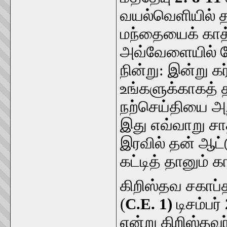
வயல்வெளியில் த
மந்தையைக் காத்
அவ்வேளையில் த
நின்று: இன்று க
உங்களுக்காகத் 
நற்செய்தியை அற
இது எவ்வாறு சா
இரவில் தன் ஆட
கட்டித் தானும் க
கிறிஸ்தவ சகாப்த
(
C.E. 1)
டிசம்பர்
என்று கிறிஸ்தவர