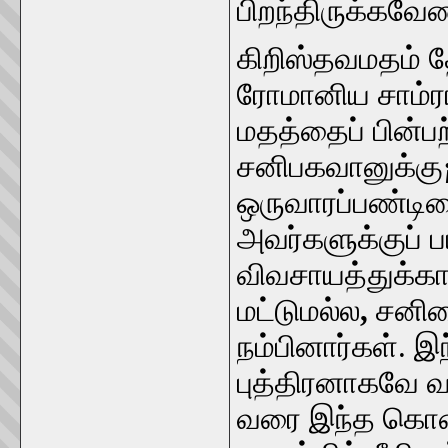
பிறந்திருக்கவே
கிறிஸ்தவமதம் த
ரோமானிய சாம்ரா
மதத்தைப் பின்பற்
சனிபகவானுக்கு
ஒருவாரப்பண்டி
அவர்களுக்குப் 
விவசாயத்துக்க
மட்டுமல்ல
,
சனிய
நம்பினார்கள். இ
புத்திரனாகவே வர
வரை இந்த கொண்ட