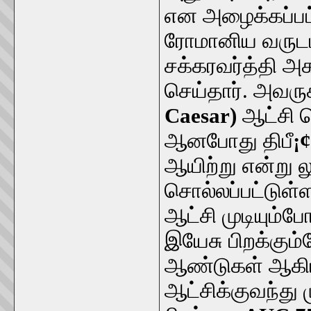
என அழைக்கப்பட
ரோமானிய வருடம
சக்கரவர்த்தி அக
செய்தார். அவருக்
Caesar)
ஆட்சி ச
ஆனபோது திபீ
¡¢
ஆயிற்று என்று 
சொல்லப்பட்டுள்
ஆட்சி முடியும்ப
இயேசு பிறக்கும
ஆண்டுகள் ஆகியி
ஆட்சிக்குவந்து 