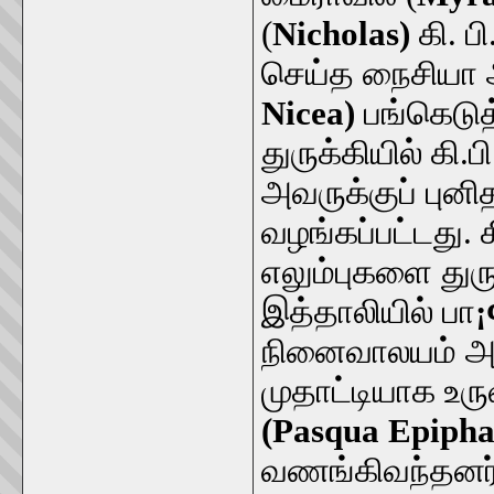
(
Nicholas)
கி. பி
செய்த நைசியா
Nicea)
பங்கெடுத
துருக்கியில் கி.பி
அவருக்குப் புனித
வழங்கப்பட்டது. க
எலும்புகளை துர
இத்தாலியில் பா
¡
நினைவாலயம் அ
முதாட்டியாக உர
(Pasqua Epiph
வணங்கிவந்தனர்