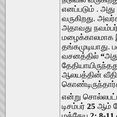
எனப்படும் . அது 
வருகிறது. அவர்க
அதாவது நவம்பர்- 
மழைக்காலமாக இ
தங்கமுடியாது. ப
வசனத்தில்
“
அது
தேதியாயிருந்தத
ஆலயத்தின் வீத
கொண்டிருந்தார்
என்று சொல்லபட்
டிசம்பர்
25
ஆம் த
மத்தேயு
2: 8-11