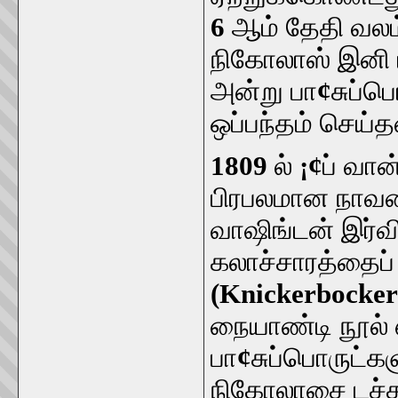
6
ஆம் தேதி வலம்
நிகோலாஸ் இனி ட
அன்று பா
¢
சுப்ப
ஒப்பந்தம் செய்த
1809
ல்
¡¢
ப் வான்
பிரபலமான நாவல
வாஷிங்டன் இர்வி
கலாச்சாரத்தைப் 
(Knickerbocker
நையாண்டி நூல் 
பா
¢
சுப்பொருட்க
நிகோலாசை டச்சு