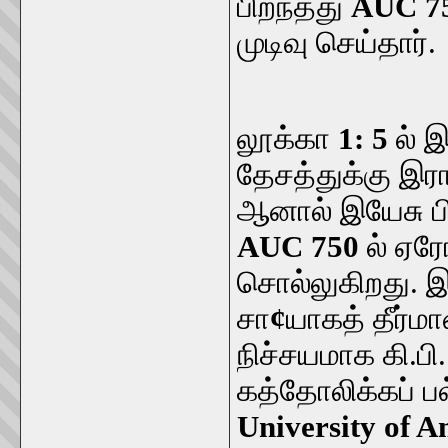
பிறந்தது
AUC 7
முடிவு செய்தார்.
லூக்கா
1: 5
ல் இ
தேசத்துக்கு இர
ஆனால் இயேசு பி
AUC 750
ல் ஏர
சொல்லுகிறது. இ
சா
¢
யாகத் தீர்ம
நிச்சயமாக கி.பி
கத்தோலிக்கப் ப
University of 