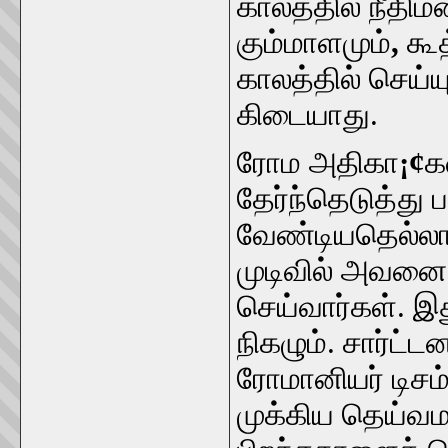
காலத்தில் நீதிமன
கும்மாளமும்
,
கூ
காலத்தில் செய்ய
கிடையாது.
ரோம அதிகா
¡¢
க
தேர்ந்தெடுத்து 
வேண்டியதெல்லாம
முடிவில் அவனை
செய்வார்கள். இ
நிகழும். சார்ட
ரோமானியர் டிசம்
முக்கிய தெய்வ