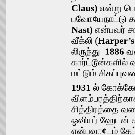
Claus)
என்று ப
பவோ
¢
யநாட்டு க
Nast)
என்பவர் 
வீக்லி (
Harper’s
லிருந்து
1886
வர
கார்ட்டூன்களில்
மட்டும் சிகப்ப
1931
ல் கோக்கோ
விளம்பரத்திற்கா
சித்திரத்தை வரை
ஓவியர் ஹேடன் ச
என்பவா
¢
டம் கே