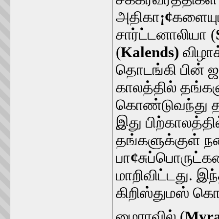
அதிகா
¡¢
களையு
சார்ட்டனாலியா (
(
Kalends)
விழாக
தொடங்கி பின்
காலத்தில் தங்கள
கொண்டுவந்து தர
இது பிற்காலத்த
தங்களுக்குள் நண
பா
¢
சுப்பொருட்
மாறிவிட்டது. இந
கிறிஸ்துமஸ் கொ
மைராவில் (
Myr