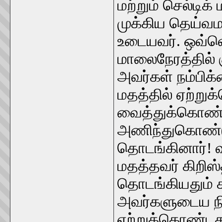
மற்றும் செல்டி
முக்கிய தெய்வ
உடையவர். ஒவ்வ
மாலைநேரத்தில் 
அவர்கள் நம்பி
மதத்தில் ஏற்று
வைத்துக்கொண்
அணிந்துகொண்டு 
தொடங்கினார்! 
மதத்தவர் கிறி
தொடங்கியதும் க
அவர்களுடைய ந
ஏற்றுக்கொண்டத