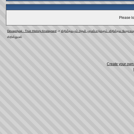
Please lo
Devapriyaji - True History Analaysed
->
கிறிஸ்தவமும் அதன் முரண்பாடுகளும் -கிறிஸ்தவ வேதாகமத
கிறிஸ்துமஸ்
Create your ow