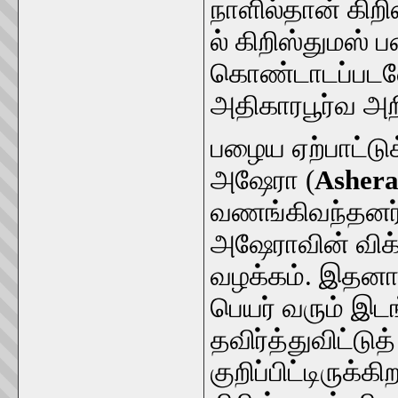
நாளில்தான் கிற
ல் கிறிஸ்துமஸ் 
கொண்டாடப்படவே
அதிகாரபூர்வ அற
பழைய ஏற்பாட்டுக
அஷேரா (
Asher
வணங்கிவந்தனர்.
அஷேராவின் விக்
வழக்கம். இதனா
பெயர் வரும் இட
தவிர்த்துவிட்டுத
குறிப்பிட்டிருக்