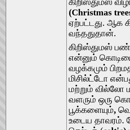
கிறிஸ்துமஸ் விழ
(Christmas tree
ஏற்பட்டது. ஆக க
வந்ததுதான்.
கிறிஸ்துமஸ் பண
என்னும் கொடி
வழக்கமும் பிறம
மிசில்ட்டோ என்ப
மற்றும் வில்லோ
வளரும் ஒரு கொ
பூக்களையும்
,
வெ
உடைய தாவரம். ம