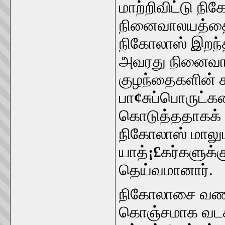
மாற்றிவிட்டு ந
நினைவாலயத்தை 
நிகோலாஸ் இறந்
அவரது நினைவா
குழந்தைகளின் 
பா
¢
சுப்பொருட்
கொடுத்ததாகக் 
நிகோலாஸ் மாலும
யாத்
¡£
கர்களுக்க
தெய்வமானார்.
நிகோலாசை வணங்
கொஞ்சமாக வடக்