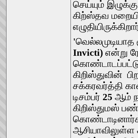
செய்யும் இழுக்கு
கிற்ஸ்தவ மறைய
எழுதியிருக்கிறார
'
வெல்லமுடியாத 
Invicti)
என்று ர
கொண்டாடப்பட்டு
கிறிஸ்துவின் ப
சக்கரவர்த்தி கா
டிசம்பர்
25
ஆம் ந
கிறிஸ்துமஸ் பண
கொண்டாடினார்கள
ஆசியாவிலுள்ள 