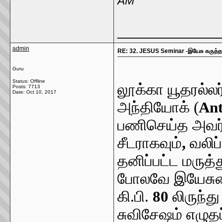
AM
_____________
admin
RE: 32. JESUS Seminar -இயேசு கருத்த
Guru
Status: Offline
லூக்கா யூதரல்லர
Posts: 7713
Date:
Oct 10, 2017
அந்தியோக் (
Ant
பணிசெய்த அவர்
சீடராகவும்
,
வலிப்
தனிப்பட்ட மருத்
போலவே இயேசு
கி.பி.
80
லிருந்த
சுவிசேஷம் எழுதப