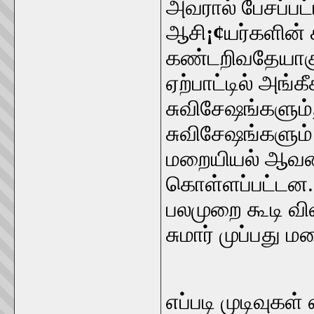
அவரால் பேசப்ப
ஆசி
¡¢
யர்களின்
கண்டறிவதேயாகும
ஏற்பாட்டில் அங்க
சுவிசேஷங்களும்
சுவிசேஷங்களும்
மறையியல் ஆவணங்
கொள்ளப்பட்டன.
பலமுறை கூடி வி
சுமார் முப்பது
எப்படி முடிவுகள்