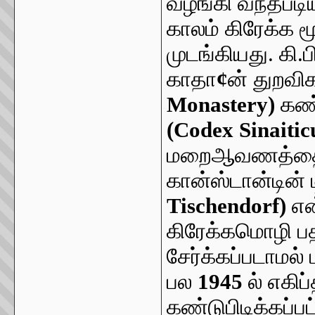
வழங்கி வந்தபடி
காலம் கிரேக்க ம
முடங்கியது. கி.ப
காதா
¢
ன் துறவிக
Monastery)
கண்
(Codex Sinaitic
மறைஆவணத்தை 
கான்ஸ்டான்டின்
Tischendorf)
என
கிரேக்கமொழி பதி
சேர்க்கப்படாமல்
பல
1945
ல் எகிப
கண்டுபிடிக்கப்ப