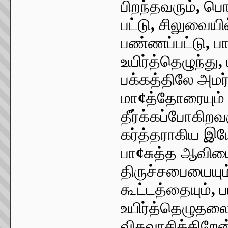
பிறந்தவரும்
,
பொந
பட்டு
,
சிலுவையில
பண்ணப்பட்டு
,
ப
உயிர்த்தெழுந்து
,
பக்கத்திலே அமர்
மா
¢
த்தோரையும் 
தீர்க்கப்போகிற
கர்த்தராகிய இயே
பா
¢
சுத்த ஆவியை
திருச்சபையையும
கூட்டத்தையும்
,
ப
உயிர்த்தெழுதலை
விசுவாசிக்கிறே