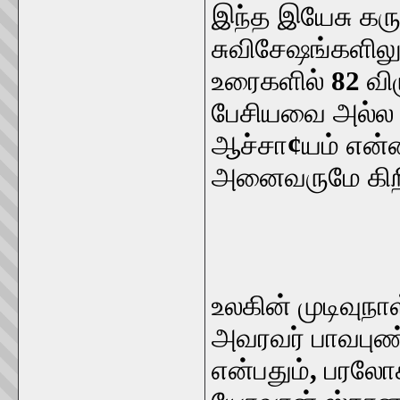
இந்த இயேசு கரு
சுவிசேஷங்களில
உரைகளில்
82
வி
பேசியவை அல்ல எ
ஆச்சா
¢
யம் என்
அனைவருமே கிறி
உலகின் முடிவுநாள
அவரவர் பாவபுண்ண
என்பதும்
,
பரலோக