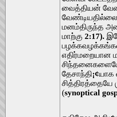
வைத்தியன் வேண
வேண்டியதில்ல
மனம்திருந்த அ
மாற்கு
2:17).
இய
பழக்கவழக்கங்
எதிர்மறையான ம
சிந்தனைகளையே 
தேசாந்தி
¡¢
யாக 
சித்திரத்தையே 
(
synoptical gos