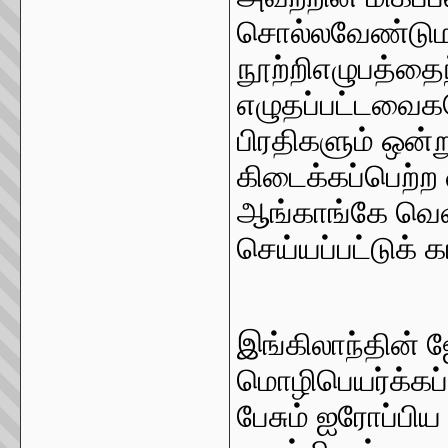
சொல்லவேண்டுமா
நூற்றிஎழுபத்தை
எழுதப்பட்டவைக
பிரதிகளும் ஒன்
கிடைக்கப்பெற்ற 
ஆங்காங்கே வெவ
செய்யப்பட்டுக்
இங்கிலாந்தின் 
மொழிபெயர்க்கப்ப
பேசும் ஐரோப்பி