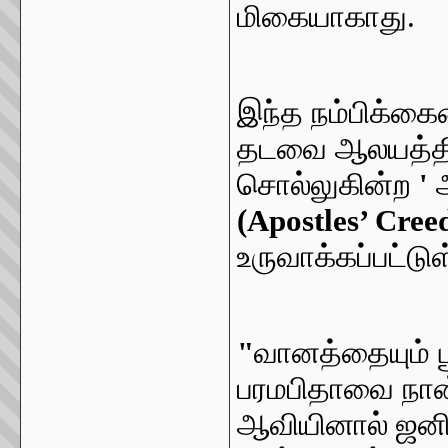
மிகையாகாது.
இந்த நம்பிக்க
தடவை ஆலயத்தில
சொல்லுகின்ற
'
(Apostles’ Cree
உருவாக்கப்பட்டு
"
வானத்தையும் ப
பரமபிதாவை நான்
ஆவியினால் ஜனி