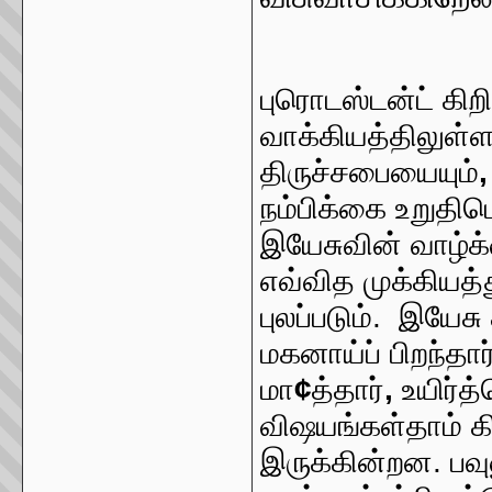
புரொடஸ்டன்ட் கிற
வாக்கியத்திலுள்
திருச்சபையையும்
நம்பிக்கை உறுதி
இயேசுவின் வாழ்க்
எவ்வித முக்கியத
புலப்படும். இயேச
மகனாய்ப் பிறந்தார
மா
¢
த்தார்
,
உயிர்த்
விஷயங்கள்தாம் க
இருக்கின்றன. பவு