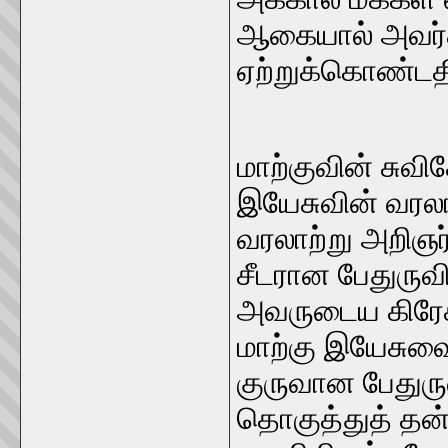
ஆகையால் அவர்க
ஏற்றுக்கொண்டத
மாற்குவின் சுவி
இயேசுவின் வரலா
வரலாற்று அறிஞர்
சீடரான பேதுருவி
அவருடைய கிரேக்
மாற்கு இயேசு
குருவான பேதுரு
தொகுத்துத் தன் 