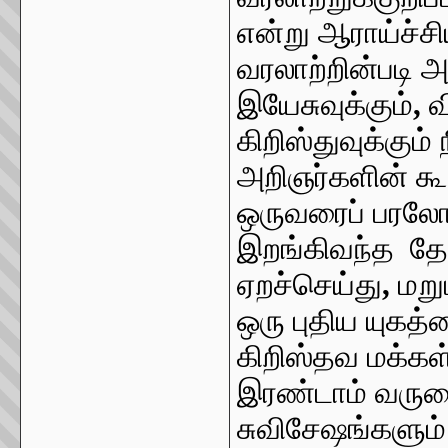
என்று ஆராய்ச்சி
வரலாற்றின்படி அற
இயேசுவுக்கும்
,
வ
கிறிஸ்துவுக்கும
அறிஞர்களின் கூற
ஒருவரைப் பரலோக
இறங்கிவந்த தே
ஏறச்செய்து
,
மறு
ஒரு புதிய யுகத
கிறிஸ்தவ மக்க
இரண்டாம் வருகை
சுவிசேஷங்களும்