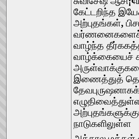
சுவிசேஷ ஆசி
¡¢
கேட்டறிந்த இயே
அற்புதங்கள்
,
பி
வர்ணனைகளைச் 
வாழ்ந்த தீர்ககத
வாழ்க்கையைச் ச
அருள்வாக்குகள
இணைத்துத் தெய
தேவபுருஷனாகக
எழுதிவைத்துள்ள
அற்புதங்களுக்கு
நாடுகளிலுள்ள
அக்கால மக்கள்