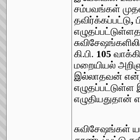
சம்பவங்கள் முத
தவிர்க்கப்பட்டு
,
எழுதப்பட்டுள்ளத
சுவிசேஷங்களிலிர
கி.பி.
105
வாக்கி
மறையியல் அறிஞர
இல்லாதவன் என்ற
எழுதப்பட்டுள்ள
எழுதியதுதான் என
சுவிசேஷங்கள் 