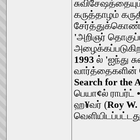
சுவிசேஷத்தையும்
கருத்தாழம் கரு
சேர்த்துக்கொண்ட
'
அறிஞர் தொகுப்ப
அழைக்கப்படுகிறத
1993
ல்
'
ஐந்து ச
வார்த்தைகளின் 
Search for the 
பெயா
¢
ல் ராபர்ட்
ஹ
¥
வர் (
Roy W.
வெளியிடப்பட்டது