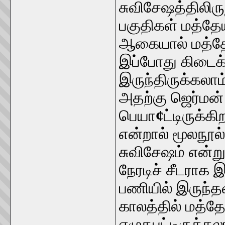
சுவிசேஷத்திலிருந
பகுதிகள் மத்தேய
ஆகையால் மத்தேயு
இப்போது கிடைக
இருந்திருக்கலாம
அதற்கு ஜெர்மன
பெயா
¢
ட்டிருக்க
என்றால் மூலநூல
சுவிசேஷம் என்ற
நேரடிச் சீடராக 
பணியில் இருந்தவ
காலத்தில் மத்த
எழுதபட்டிருக்கல