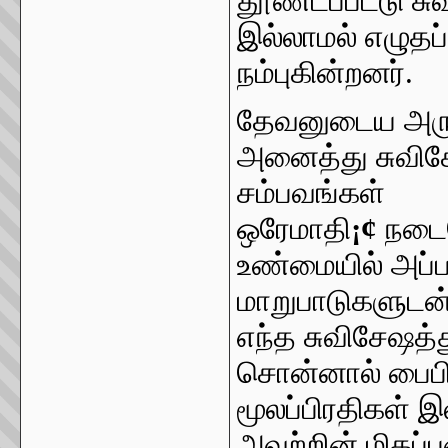
தூண்டப்பட்டு ச
இல்லாமல் எழுதப
நம்புகின்றனர்.
தேவனுடைய அருள
அனைத்து சுவிசேஷ
சம்பவங்கள்
ஒரேமாதி
¡¢
நடைப
உண்மையில் அப்ப
மாறுபாடுகளுடன
எந்த சுவிசேஷத்த
சொன்னால் பைபிளி
மூலப்பிரதிகள்
அவற்றின் மிகப்ப