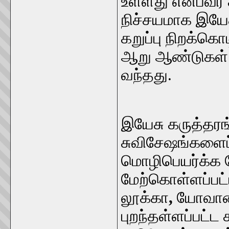
உள்ளது என்பவர் 
நிச்சயமாக இயேச
கறுப்பு நிறக்கொ
ஆறு ஆண்டுகள் இந
வந்தது.
இயேசு கருத்தரங்
சுவிசேஷங்களைப்
மொழிபெயர்க்க வ
மேற்கொள்ளப்பட்
லூக்கா
,
யோவான்
புறந்தள்ளப்பட்