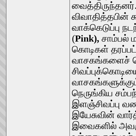
வைத்திருந்தனர
விவாதித்தபின் 
வாக்கெடுப்பு நட
(
Pink),
சாம்பல் 
கொடிகள் தரப்பட
வாசகங்களைச் சொ
சிவப்புக்கொடியை
வாசகங்களுக்கும
நெருங்கிய சம்பந
இளஞ்சிவப்பு வ
இயேசுவின் வார
இவைகளில் அவரு