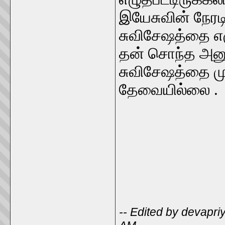
இயேசுவின் நேரட
சுவிசேஷத்தை எழ
தன் சொந்த அனு
சுவிசேஷத்தை மு
தேவையில்லை .
-- Edited by devapri