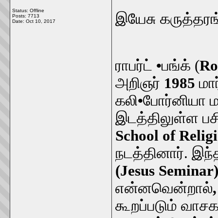
Status: Offline
இயேசு கருத்தரங
Posts: 7713
Date:
Oct 10, 2017
ராபர்ட்
•
பங்க் (
Ro
அறிஞர்
1985
மார
கலி
•
போர்னியா மா
இடத்திலுள்ள பச
School of Relig
நடத்தினார். இந்
(Jesus Seminar
என்னவென்றால்
கூறப்படும் வா