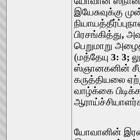
யோவான் ஸ்நானக
இயேசுவுக்கு ம
நியாயத்தீர்ப்புந
பிரசங்கித்து
,
அவ
பெறுமாறு அழைத
(மத்தேயு
3: 3;
ல
ஸ்ஞானகனின் சீட
கருத்தியலை ஏற்
வாழ்க்கை பிடிக்க
ஆராய்ச்சியாளர்க
யோவானின் இரண்ட