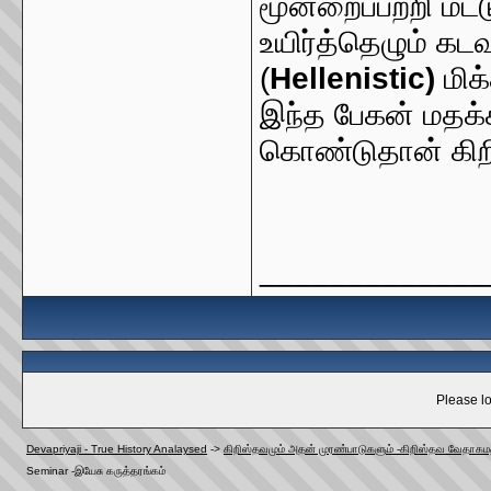
மூன்றைப்பற்றி மட்
உயிர்த்தெழும் கடவ
(
Hellenistic)
மிக
இந்த பேகன் மதக்
கொண்டுதான் கிறி
_____________
Please lo
Devapriyaji - True History Analaysed
->
கிறிஸ்தவமும் அதன் முரண்பாடுகளும் -கிறிஸ்தவ வேதாகமத
Seminar -இயேசு கருத்தரங்கம்