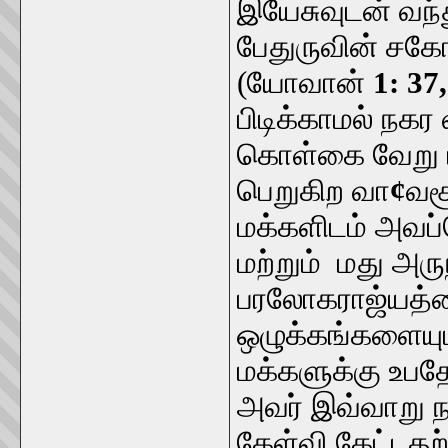
இயேசுவுடன் வந்
பேதுருவின் சக
(யோவான்
1: 37
பிடிக்காமல் நகர
கொள்கை வேறு 
பெறுகிற வா
¢
வச
மக்களிடம் அவப்
மற்றும் மது அரு
பரலோகராஜ்யத்தைப
ஒழுக்கங்களையும
மக்களுக்கு உபதே
அவர் இவ்வாறு ந
கேள்வி கேட்டதற்