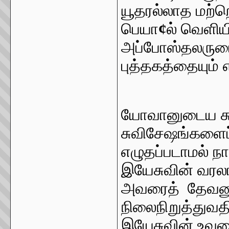
யூதரல்லாத மற்ற
பெயா
¢
ல் வெளிய
அப்போஸ்தலருடைய
புத்தகத்தையும் 
யோவானுடைய சு
சுவிசேஷங்களை
எழுதப்படாமல் நா
இயேசுவின் வரல
அவரைத் தேவனு
நிலைநிறுத்துவத
இயேசுவின் உவமை