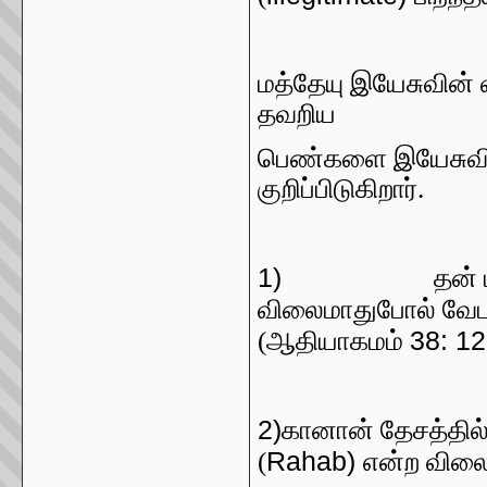
மத்தேயு இயேசுவின் 
தவறிய
பெண்களை இயேசுவ
குறிப்பிடுகிறார்.
1)
தன்
விலைமாதுபோல் வேடமி
38: 12
(ஆதியாகமம்
2)
கானான் தேசத்தில்
Rahab)
(
என்ற வில