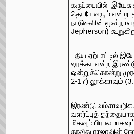
கருப்பையில் இயேசு
¢
தொ
யவரும் என்று
நாடுகளின் மூன்றாவ
Jepherson)
கூறுகிற
புதிய ஏற்பாட்டில் இய
லூக்கா என்ற இரண்டு 
ஒன்றுக்கொன்று முர
2-17)
3
லூக்காவும் (
இரண்டு வம்சாவழிகளி
வளர்ப்புத் தந்தையாக
மிகவும் பிரபலமாகவும் 
தாவீது ராஜாவின் நே