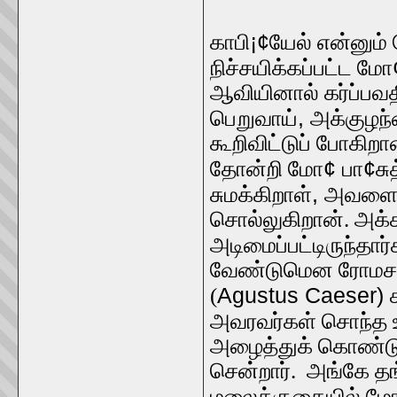
¡¢
காபி
யேல் என்னும்
நிச்சயிக்கப்பட்ட மோ
ஆவியினால் கர்ப்பவ
,
பெறுவாய்
அக்குழந்
கூறிவிட்டுப் போகிற
¢
¢
தோன்றி மோ
பா
ச
,
சுமக்கிறாள்
அவளைத்
சொல்லுகிறான். அக்க
அடிமைப்பட்டிருந்தார்க
வேண்டுமென ரோமசா
Agustus Caeser)
(
அவரவர்கள் சொந்த ஊ
அழைத்துக் கொண்ட
சென்றார். அங்கே த
மலைக்குகையில் ம