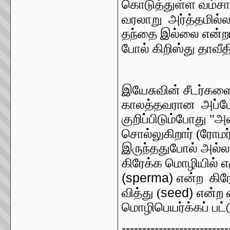
கொடுத்துள்ள வம்ச
வரலாறு அர்த்தமில்
தந்தை இல்லை என்றால
போல் கிறிஸ்து தாவீ
இயேசுவின் சீடர்கள
காலத்தவரான அப்போஸ்
குறிப்பிடும்போது "அவ
சொல்லுகிறார் (ரோமர
இருந்ததுபோல் அல்லா
கிரேக்க மொழியில் எழ
(sperma)
என்ற கிரே
seed)
வித்து (
என்ற 
மொழிபெயர்க்கப் பட்
--------------------------