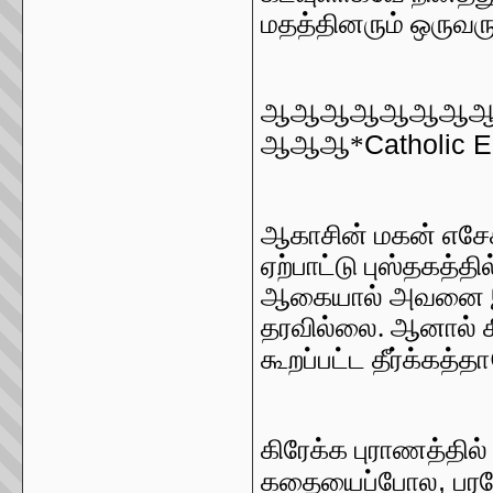
மதத்தினரும் ஒருவர
ஆஆஆஆஆஆஆ
Catholic 
ஆஆஆ*
ஆகாசின் மகன் எசேக
ஏற்பாட்டு புஸ்தகத்தில
ஆகையால் அவனை இப்ப
தரவில்லை. ஆனால் கி
கூறப்பட்ட தீர்க்கத்தா
கிரேக்க புராணத்தில
,
கதையைப்போல
பர