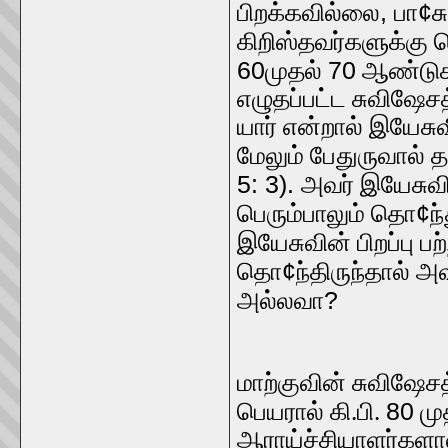
,
¢
பிறக்கவில்லை
பா
ச
கிறிஸ்தவர்களுக்கு
60
70
முதல்
ஆண்டுகள
எழுதப்பட்ட சுவிஷேசத
யார் என்றால் இயேசு
மேலும் பேதுருவால் த
5: 3).
அவர் இயேசுவி
¢
பெரும்பாலும் தொ
ந
இயேசுவின் பிறப்பு ப
¢
தொ
ந்திருந்தால் அ
?
அல்லவா
மாற்குவின் சுவிஷேச
80
பெயரால் கி.பி.
மு
ஆராய்ச்சியாளர்களால