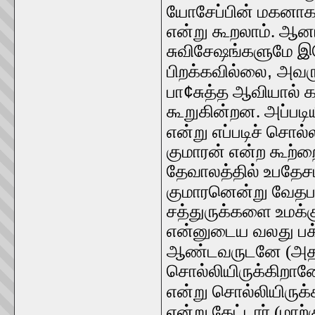
யோசேப்பின் மகனா
என்று கூறலாம். ஆனா
சுவிசேஷங்களுமே இய
,
பிறக்கவில்லை
அவரு
¢
பா
சுத்த ஆவியால் 
கூறுகின்றன. அப்படி
என்று எப்படிச் சொல
குமாரன் என்ற கூற்றை
தேவாலத்தில் உபதேசம
குமாரனென்று வேதபார
சத்துருக்களை உமக்கு
என்னுடைய வலது பக்கத
ஆண்டவருடனே (அதா
சொல்லியிருக்கிறா
என்று சொல்லியிருக்
என்று கேட்டார் (மாற்