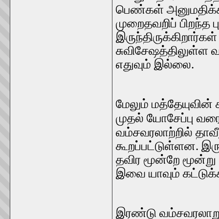
பெண்கள் அனுமதிக்கப
முறைதவறிப் பிறந்த ப
இருந்திருக்கிறார்கள்
சுவிசேஷத்திலுள்ள வ
எதுவும் இல்லை.
மேலும் மத்தேயுவின்
முதல் யோசேப்பு வர
வம்சவரலாற்றில் தாவ
கூறப்பட்டுள்ளன. இர
தவிர மூன்றே மூன்ற
இவை யாவும் கட்டுக்
இரண்டு வம்சவரலாறுக