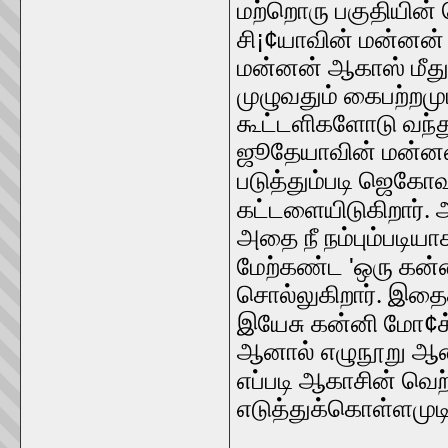
மற்றொரு பகுதியின்
¡¢
சி
யாவின் மன்னன்
மன்னன் ஆகாஸ் மீத
முழுவதும் கைபற்றமு
கூட்டளிகளோடு வந்து
ஜூதேயாவின் மன்னன
படுத்தும்படி ஜெகோவ
கட்டளையிடுகிறார். அ
அதை நீ நம்பும்படிய
'
மேற்கண்ட
ஒரு கன்
சொல்லுகிறார். இதைக
¢
இயேசு கன்னி மோ
க
ஆனால் எழுநூறு ஆண்
எப்படி ஆகாசின் வெற
எடுத்துக்கொள்ளமுடிய