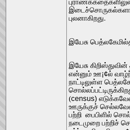
புராணக்கதைகளிலுள
இடைச்சொருகல்களாகப்
புலனாகிறது.
இயேசு பெத்லகேமில்த
இயேசு கிறிஸ்துவின்
¡¢
என்னும் ஊ
ல் வாழ்
நாட்டிலுள்ள பெத்லக
சொல்லப்பட்டிருக்கிற
census)
(
எடுக்கவே
ஊருக்குச் செல்லவ
பற்றி பைபிளில் சொல்
நடைமுறை பற்றிச் 