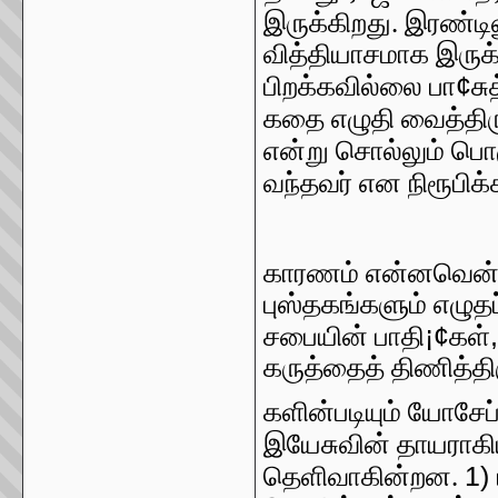
இருக்கிறது. இரண்டி
வித்தியாசமாக இருக
¢
பிறக்கவில்லை பா
சு
கதை எழுதி வைத்திர
என்று சொல்லும் பொ
வந்தவர் என நிரூபி
காரணம் என்னவென்றா
புஸ்தகங்களும் எழுத
¡¢
சபையின் பாதி
கள்
கருத்தைத் திணித்தி
களின்படியும் யோசேப
இயேசுவின் தாயராக
1)
தெளிவாகின்றன.