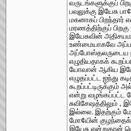
வருடங்களுக்குப் பிற
¢
பவுலுக்கு இயேசு பா
மகனாகப் பிறந்தார்
மரணத்திற்குப் பிறகு
இயேசுவின் அதிசயமா
உண்மையாகவே அப்படி 
அப்போஸ்தலருடைய ந
எழுதியதாகக் கூறப்ப
யோவான் ஆகிய இயேசு
எழுதப்பட்ட ஐந்து க
கூறப்பட்டிருக்கும் 
என்று வழங்கப்பட்ட
,
சுவிசேஷத்திலும்
இய
இல்லை. இதற்கும் மே
¢
மோ
யின் குழந்தைக
இயேசு என்றுதான் 