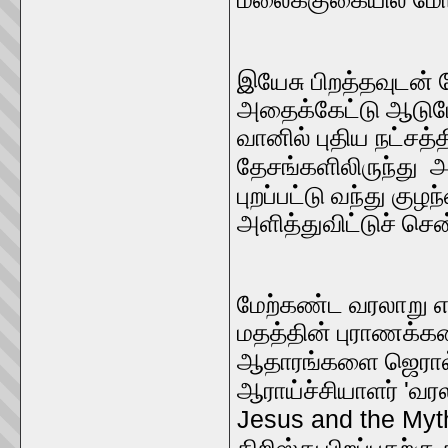
இயேசு பிறத்தவுடன் 
அதைக்கேட்டு ஆடுமேய
வானில் புதிய நட்சத்
தேசங்களிலிருந்து அ
புறப்பட்டு வந்து குழ
அளித்துவிட்டுச் சென
மேற்கண்ட வரலாறு எக
மதத்தின் புராணக்கத
ஆதாரங்களை ஜெரால்
'
ஆராய்ச்சியாளர்
வரல
Jesus and the Myth