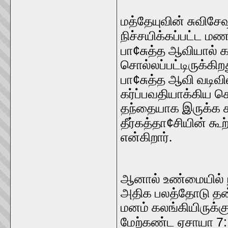
மத்தேயுவின் சுவிசே
நிச்சயிக்கப்பட்ட
¢
பா
சுத்த ஆவியால் க
சொல்லப்பட்டிருக்க
¢
பா
சுத்த ஆவி வடிவி
கர்ப்பவதியாக்கிய ச
தந்தையாக இருக்க ச
¢
தீர்கத்தா
சியின் கூற
என்கிறார்.
ஆனால் உண்மையில் 
அதிக பலத்தோடு தன
மனம் கலங்கியிருக்
7:
மேற்கண்ட ஏசாயா