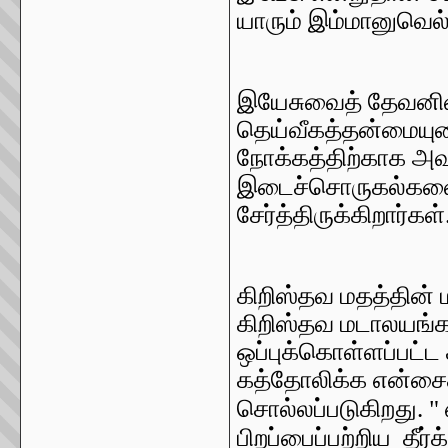
யாரும் இம்மானுவெல
இயேசுவைத் தேவனின
தெய்வீகத்தன்மையுட
நோக்கத்திற்காக அ
இடைச்சொருகல்களை
சேர்த்திருக்கிறார்கள்
கிறிஸ்தவ மதத்தின் ம
கிறிஸ்தவ மடாலயங்க
ஒப்புக்கொள்ளப்பட்ட
கத்தோலிக்க என்சைக்
சொல்லப்படுகிறது. 
பிறப்பைப்பற்றிய தீர்