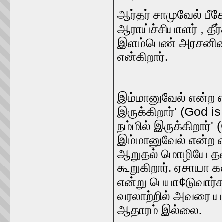
ஆர்தர் சாமுவேல் பீக
,
ஆராய்ச்சியாளர்
தீர
இளம்பெண் அரசனின்
என்கிறார்.
இம்மானுவேல் என்ற 
' (God i
இருக்கிறார்
' 
நம்மில் இருக்கிறார்
இம்மானுவேல் என்ற வ
ஆறுதல் மொழியே தவி
கூறுகிறார். ஏசாயா 
¢
என்று பெயா
டுவார்
வரலாற்றில் அவரை ய
ஆதாரம் இல்லை.