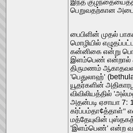
இந்த குழந்தையைத்
பெறுவதற்கான அடையா
பைபிளின் முதல் பாக
மொழியில் எழுதப்பட்
கன்னிகை என்று பொ
இளம்பெண் என்றால்
திருமணம் ஆகாதவளாக
'
' (bethu
பெதுலாஹ்
யூதர்களின் அதிகாரப
'
விவிலியத்தில்
அல்ம
7: 
அதன்படி ஏசாயா
¢
கர்ப்பம்தா
த்தாள்" 
மத்தேயுவின் புஸ்தக
'
'
இளம்பெண்
என்ற 