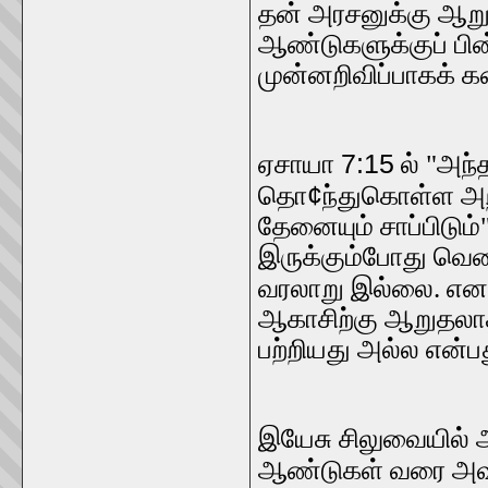
தன் அரசனுக்கு ஆ
ஆண்டுகளுக்குப் பி
முன்னறிவிப்பாகக் கத
7:15
ஏசாயா
ல் "அந
¢
தொ
ந்துகொள்ள அற
தேனையும் சாப்பிடும
இருக்கும்போது வெ
வரலாறு இல்லை. எனவ
ஆகாசிற்கு ஆறுதலாக
பற்றியது அல்ல என்ப
இயேசு சிலுவையில் 
ஆண்டுகள் வரை அவ