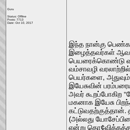
Guru
Status: Offline
Posts: 7713
Date:
Oct 10, 2017
இந்த நான்கு பெண்கள
இழைத்தவர்கள் ஆவ
பெயரைக்கொண்டு 
வம்சாவழி வரலாற்றில
,
பெயர்களை
அதுவும்
இயேசுவின் பரம்பரைய
அவர் கூறப்போகிற 
மகனாக இயேசு பிறந்தா
கட்டுவதற்குத்தான்
(
அல்லது யோசேப்பின
¢
என்று தொ
விக்கத்