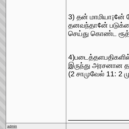
3)
¡¢
தன் மாமியா
ன்
¢
தனவந்தா
ன் படுக
செய்து கொண்ட ரூத்
4)
படைத்தளபதிகளில
இருந்து அரசனான தாவ
(2
11: 2
சாமுவேல்
ம
_____________
admin