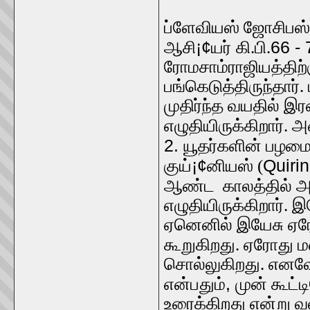
ப்ளேவியஸ் ஜோசிபஸ்
¡¢
66 - 
ஆசி
யர்
கி.பி.
ரோமசாம்ராஜியத்திற்க
பங்கெடுத்திருந்தார்
முதிர்ந்த வயதில் இ
எழுதியிருக்கிறார்.
2.
யூதர்களின் பழமைக
¡¢
Quiri
குய்
னியஸ் (
ஆண்ட காலத்தில் அத
எழுதியிருக்கிறார். இ
ஏனெனில் இயேசு ஏரோத
கூறுகிறது. ஏரோது ம
சொல்லுகிறது. எனவே 
,
என்பதும்
முன் கூட்ட
உரைக்கிறது என்று வ