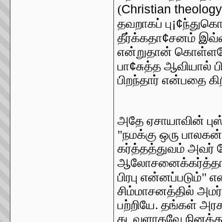
Christian theolog
(
¡¢
தவறாகப் பு
ந்துகொ
¢
தீர்க்கதா
சனம் இவ்வ
என்றுதான் கொள்ளவேண
¢
பா
சுத்த ஆவியால் 
பிறந்தார் என்பதை கி
அதே ஏசாயாவின் புஸ
"நமக்கு ஒரு பாலகன் 
கர்த்தத்துவம் அவர்
ஆலோசனைக்கர்த்த
பிரபு என்னப்படும்" என
சிம்மாசனத்தில் அம
பற்றியே. தங்கள் அரச
கடவுளாகவே நினத்துப