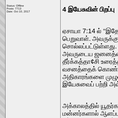
Status: Offline
4
இயேசுவின் பிறப்பு
Posts: 7713
Date:
Oct 10, 2017
7:14
ஏசாயா
ல் "இதோ
பெறுவாள். அவருக்க
சொல்லப்பட்டுள்ளது. 
அவருடைய ஜனனத்தைத
¢
தீர்க்கத்தா
சி உரைத்
வசனத்தைக் கொண்டா
அதிகாரங்களை முழுவது
இயேசுவைப் பற்றி அவ்
அக்காலத்தில் யூதர்
மன்னர்களால் ஆளப்பட