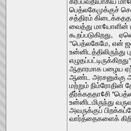
¢
கர்ப்பவதியாகிய மா
பெத்லகேமுக்குச் செ
சத்திரம் கிடைக்கத
¢
வைத்து மா
யாளின் 
,
கூறப்படுகிறது
ஏனெ
,
"பெத்லகேமே
என் ஜ
உன்னிடத்திலிருந்து பு
எழுதப்பட்டிருக்கிறத
ஆதாரமாக பழைய ஏற்ப்
ஆண்ட அரசனுக்கு அவ
மற்றும் நிம்ரோதின் 
¢
“
தீர்க்கததா
சி
பெத்
உன்னிடமிருந்து வரு
அவருக்குப் பிறக்
வார்த்தைகளைக் கிறி