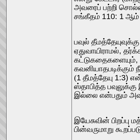
அவரைப் பற்றி சொல்ல
110: 1
சங்கீதம்
ஆம் 
பவுல் தீமத்தேயுவுக்க
,
ஏதுவாயிராமல்
தர்க
,
கட்டுகதைகளையும்
கவனியாதபடிக்கும் நீ
1
1:3)
(
தீமத்தேயு
என
ஸ்தாபித்த பவுலுக்கு
இல்லை என்பதும் அவ
இயேசுவின் பிறப்பு ம
பின்வருமாறு கூறப்பட