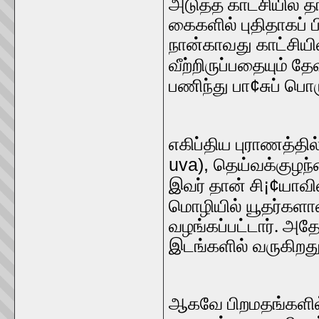
அடுத்த காட்சியில் த
கைகளில் புதிதாகப் 
நான்காவது காட்சியி
வீற்றிருப்பதையும் தே
¢
பணிந்து பா
சுப் பொ
எகிப்திய புராணத்தில
uva),
தெய்வக்குழந்
¡¢
இவர் தான் சி
யாவி
மொழியில் யூதர்கள
வழங்கப்பட்டார். அதோ
இடங்களில் வருகிறது
ஆகவே பிறமதங்களில்