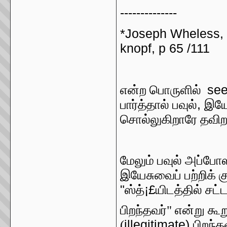
--------------
*Joseph Wheless, F
knopf, p 65 /111
se
என்ற பொருளில்
,
பார்த்தால் பவுல்
இயே
சொல்லுகிறாரே தவிற
மேலும் பவுல் அப்போஸ
இயேசுவைப் பற்றிக் க
"
¡£
ஸ்த்
யிடத்தில் சட்
பிறந்தவர்" என்று கூ
illegitimate)
(
பிறந்