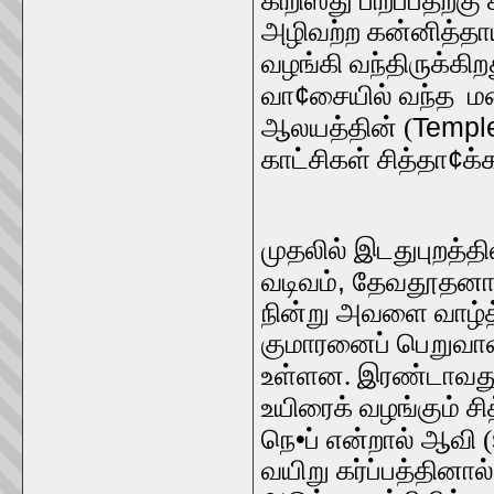
கிறிஸ்து பிறப்பதற்கு 
அழிவற்ற கன்னித்தா
வழங்கி வந்திருக்கிற
¢
வா
சையில் வந்த ம
Temple
ஆலயத்தின் (
¢
காட்சிகள் சித்தா
க்
முதலில் இடதுபுறத்தி
,
வடிவம்
தேவதூதனான
நின்று அவளை வாழ்த்
குமாரனைப் பெறுவாள்
உள்ளன. இரண்டாவது க
உயிரைக் வழங்கும் சி
•
நெ
ப் என்றால் ஆவி (
வயிறு கர்ப்பத்தினால்