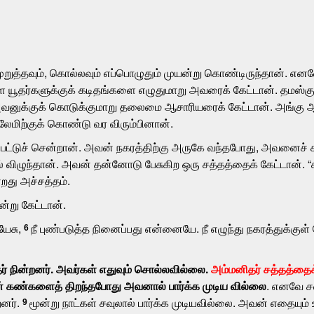
பயமுறுத்தவும், கொல்லவும் எப்பொழுதும் முயன்று கொண்டிருந்தான்
யூதர்களுக்குக் கடிதங்களை எழுதுமாறு அவரைக் கேட்டான். தமஸ்குவி
ை அவனுக்குக் கொடுக்குமாறு தலைமை ஆசாரியரைக் கேட்டான். அங்
மிற்குக் கொண்டு வர விரும்பினான்.
ப்பட்டுச் சென்றான். அவன் நகரத்திற்கு அருகே வந்தபோது, அவனைச் சு
் விழுந்தான். அவன் தன்னோடு பேசுகிற ஒரு சத்தத்தைக் கேட்டான். “ச
றது அச்சத்தம்.
என்று கேட்டான்.
யேசு,
நீ புண்படுத்த நினைப்பது என்னையே. நீ எழுந்து நகரத்துக்குள
6
 நின்றனர். அவர்கள் எதுவும் சொல்லவில்லை.
அம்மனிதர் சத்தத்தைக
ன் கண்களைத் திறந்தபோது அவனால் பார்க்க முடிய வில்லை
. எனவே ச
னர்.
மூன்று நாட்கள் சவுலால் பார்க்க முடியவில்லை. அவன் எதை
9