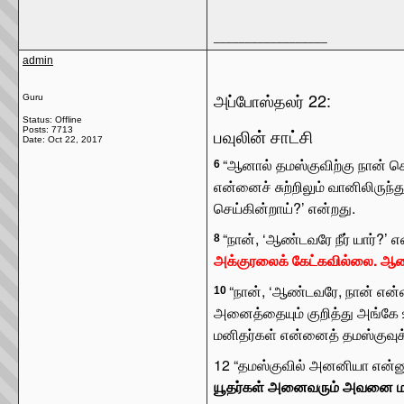
__________________
admin
அப்போஸ்தலர் 22:
Guru
Status: Offline
Posts: 7713
பவுலின் சாட்சி
Date:
Oct 22, 2017
“ஆனால் தமஸ்குவிற்கு நான் செ
6
என்னைச் சுற்றிலும் வானிலிருந்த
செய்கின்றாய்?’ என்றது.
“நான், ‘ஆண்டவரே நீர் யார்?’ 
8
அக்குரலைக் கேட்கவில்லை. ஆன
“நான், ‘ஆண்டவரே, நான் என்ன
10
அனைத்தையும் குறித்து அங்கே உன
மனிதர்கள் என்னைத் தமஸ்குவுக்
12
“தமஸ்குவில் அனனியா என்ன
யூதர்கள் அனைவரும் அவனை மத