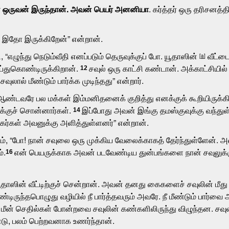
ன் ஒருவன் இருந்தான். அவன் பெயர் அனனியா
. கர்த்தர் ஒரு தரிசனத்
இதோ இருக்கிறேன்” என்றான்.
“எழுந்து நெடும்வீதி எனப்படும் தெருவுக்குப் போ. யூதாஸின்
வீட்டை
[
a
]
ய்துகொண்டிருக்கிறான்.
சவுல் ஒரு காட்சி கண்டான். அக்காட்சி
12
லால் மீண்டும் பார்க்க முடிந்தது” என்றார்.
டவரே பல மக்கள் இம்மனிதனைக் குறித்து எனக்குக் கூறியிருக்கிற
்குச் சொன்னார்கள்.
இப்போது அவன் இங்கு தமஸ்குவுக்கு வந்துள்
14
்கள் அவனுக்கு அளித்துள்ளனர்” என்றான்.
, “போ! நான் சவுலை ஒரு முக்கிய வேலைக்காகத் தேர்ந்துள்ளேன். அவன
்.
என் பெயருக்காக அவன் படவேண்டிய துன்பங்களை நான் சவுலுக்குக
16
ூதாஸின் வீட்டிற்குச் சென்றான். அவன் தனது கைகளைச் சவுலின் மீ
ண்டிருந்தபொழுது வழியில் நீ பார்த்தவரும் அவரே. நீ மீண்டும் பார்வ
மீன் செதில்கள் போன்றவை சவுலின் கண்களிலிருந்து விழுந்தன. சவுலால்
ு, பலம் பெற்றவனாக உணர்ந்தான்.