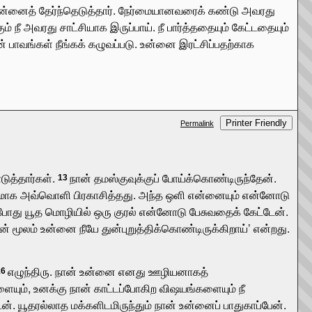
ன்னைத் தேர்ந்தெடுத்தார். நேர்மையானவரைக் கண்டு அவரது
ம் நீ அவரது சாட்சியாக இருப்பாய். நீ பார்த்ததையும் கேட்டதையும்
் பாவங்கள் நீங்கக் கழுவப்படு. உன்னை இரட்சிப்பதற்காக
Printer Friendly
Permalink
ுத்தார்கள்.
நான் தமஸ்குவுக்குப் போய்க்கொண்டிருந்தேன்.
13
திகமாக அவ்வொளி பிரகாசித்தது. அந்த ஒளி என்னையும் என்னோடு
அப்போது யூத மொழியில் ஒரு குரல் என்னோடு பேசுவதைக் கேட்டேன்.
 மூலம் உன்னை நீயே துன்புறுத்திக்கொண்டிருக்கிறாய்’ என்றது.
எழுந்திரு. நான் உன்னை எனது ஊழியனாகத்
16
ிகளையும், உனக்கு நான் காட்டப்போகிற விஷயங்களையும் நீ
். யூதரல்லாத மக்களிடமிருந்தும் நான் உன்னைப் பாதுகாப்பேன்.