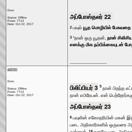
Guru
அப்போஸ்தலர் 22
Status: Offline
Posts: 7713
Date:
Oct 22, 2017
பவுல்
யூத மொழியில் பேசுவதை ய
2
“நான் ஒரு யூதன்,
நான் சிலிசிய
3
எனக்கு மிக நம்பிக்கையுடன் போத
__________________
admin
Guru
பிலிப்பியர் 3
5
நான் பிறந்த எட
Status: Offline
Posts: 7713
நான் எபிரேயன். என் பெற்றோர்க
Date:
Oct 22, 2017
அப்போஸ்தலர் 23
பவுலின் சகோதரியின் மகன் இத்த
6
படை அதிகாரிகளில் ஒருவரை அழ
என்றான்.
எனவே படை அதிகாரி
18