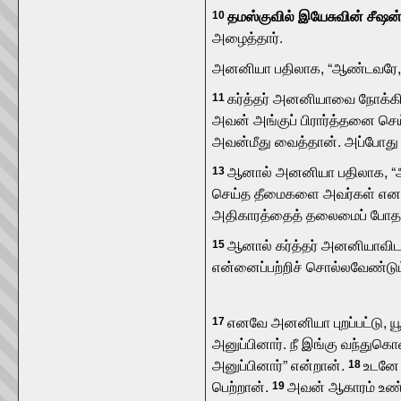
தமஸ்குவில் இயேசுவின் சீஷ
10
அழைத்தார்.
அனனியா பதிலாக, “ஆண்டவரே, 
கர்த்தர் அனனியாவை நோக்கி, 
11
அவன் அங்குப் பிரார்த்தனை செ
அவன்மீது வைத்தான். அப்போது சவு
ஆனால் அனனியா பதிலாக, “ஆண்
13
செய்த தீமைகளை அவர்கள் எனக
அதிகாரத்தைத் தலைமைப் போதகர
ஆனால் கர்த்தர் அனனியாவிடம்
15
என்னைப்பற்றிச் சொல்லவேண்டும
எனவே அனனியா புறப்பட்டு, ய
17
அனுப்பினார். நீ இங்கு வந்துகொ
அனுப்பினார்” என்றான்.
உடனே 
18
பெற்றான்.
அவன் ஆகாரம் உண்ட
19