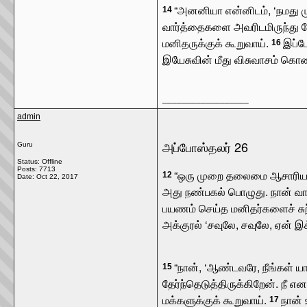
“அனனியா என்னிடம், ‘நமது 
14
வார்த்தைகளை அவரிடமிருந்து க
மனிதருக்குக் கூறுவாய்.
இப்ப
16
இயேசுவின் மீது விசுவாசம் கொ
__________________
admin
அப்போஸ்தலர் 26
Guru
Status: Offline
Posts: 7713
“ஒரு முறை தலைமை ஆசாரியர் 
12
Date:
Oct 22, 2017
அது நண்பகல் பொழுது. நான் வா
பயணம் செய்த மனிதர்களைச் சுற்ற
அக்குரல் ‘சவுலே, சவுலே, ஏன் 
“நான், ‘ஆண்டவரே, நீங்கள் யா
15
தேர்ந்தெடுத்திருக்கிறேன். நீ எ
மக்களுக்குக் கூறுவாய்.
நான் 
17