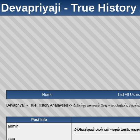
Devapriyaji - True Histor
Home
List All Users
Devapriyaji - True History Analaysed
->
கிறிஸ்து ஏசுவைத் தேடி - பைபிளியல், தொல்
Post Info
admin
அப்போஸ்தலர் பவுல் யார் - மதம் மாறிய கதை
Guru