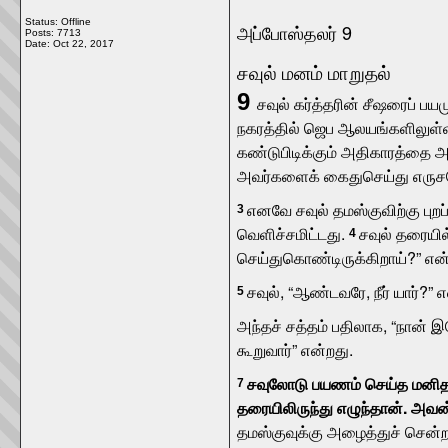
Status: Offline
அப்போஸ்தலர் 9
Posts: 7713
Date:
Oct 22, 2017
சவுல் மனம் மாறுதல்
9
சவுல் கர்த்தரின் சீஷரைப் 
நகரத்தில் ஜெப ஆலயங்களிலுள்ள 
கண்டுபிடிக்கும் அதிகாரத்த
அவர்களைக் கைதுசெய்து எருசலே
எனவே சவுல் தமஸ்குவிற்கு புற
3
வெளிச்சமிட்டது.
சவுல் தரையில
4
செய்துகொண்டிருக்கிறாய்?” என்
சவுல், “ஆண்டவரே, நீர் யார்?” 
5
அந்தச் சத்தம் பதிலாக, “நான் இ
கூறுவார்” என்றது.
சவுலோடு பயணம் செய்த மனிதர்
7
தரையிலிருந்து எழுந்தான். அவ
தமஸ்குவுக்கு அழைத்துச் சென்ற