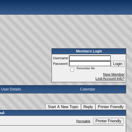
Members Login
Username
Login
Password
Remember Me
New Member
Lost Account Info?
User Details
Calendar
Start A New Topic
Reply
Printer Friendly
கள்
Printer Friendly
Permalink