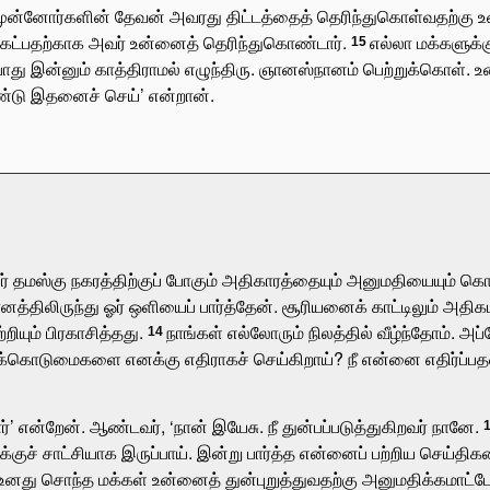
முன்னோர்களின் தேவன் அவரது திட்டத்தைத் தெரிந்துகொள்வதற்கு உ
ேட்பதற்காக அவர் உன்னைத் தெரிந்துகொண்டார்.
எல்லா மக்களுக்கு
15
ோது இன்னும் காத்திராமல் எழுந்திரு. ஞானஸ்நானம் பெற்றுக்கொள். உன
ண்டு இதனைச் செய்’ என்றான்.
தமஸ்கு நகரத்திற்குப் போகும் அதிகாரத்தையும் அனுமதியையும் கொட
னத்திலிருந்து ஓர் ஒளியைப் பார்த்தேன். சூரியனைக் காட்டிலும் அ
ியும் பிரகாசித்தது.
நாங்கள் எல்லோரும் நிலத்தில் வீழ்ந்தோம். 
14
இக்கொடுமைகளை எனக்கு எதிராகச் செய்கிறாய்? நீ என்னை எதிர்ப்பதன்
ர்’ என்றேன். ஆண்டவர், ‘நான் இயேசு. நீ துன்பப்படுத்துகிறவர் நானே.
னக்குச் சாட்சியாக இருப்பாய். இன்று பார்த்த என்னைப் பற்றிய செய்த
உனது சொந்த மக்கள் உன்னைத் துன்புறுத்துவதற்கு அனுமதிக்கமாட்டேன