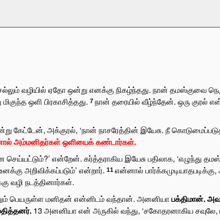
ல்லும் வழியில் ஏதோ ஒன்று எனக்கு நிகழ்ந்தது. நான் தமஸ்குவை நெர
ு மிகுந்த ஒளி பிரகாசித்தது.
நான் தரையில் வீழ்ந்தேன். ஒரு குரல் எ
7
என்று கேட்டேன், அக்குரல், ‘நான் நாசரேத்தின் இயேசு. நீ கொடுமைப்பட
ால் அம்மனிதர்கள் ஒளியைக் கண்டார்கள்.
 செய்யட்டும்?’ என்றேன். கர்த்தராகிய இயேசு பதிலாக, ‘எழுந்து தமஸ்
க்கு அறிவிக்கப்படும்’ என்றார்.
என்னால் பார்க்கமுடியாதபடிக்கு
11
கு வழி நடத்தினார்கள்.
ும் பெயருள்ள மனிதன் என்னிடம் வந்தான். அனனியா
பக்திமான். அவன
ித்தனர்.
13
அனனியா என் அருகில் வந்து, ‘சகோதரனாகிய சவுலே, மீண்