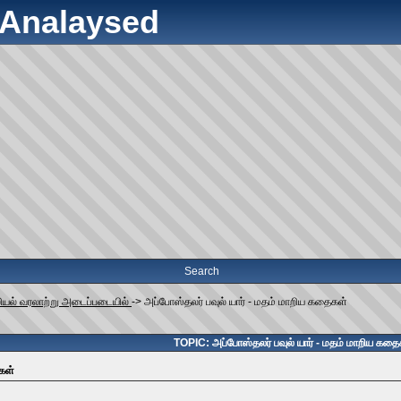
y Analaysed
Search
லியல் வரலாற்று அடைப்படையில்
->
அப்போஸ்தலர் பவுல் யார் - மதம் மாறிய கதைகள்
TOPIC: அப்போஸ்தலர் பவுல் யார் - மதம் மாறிய கதை
கள்