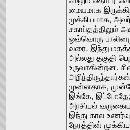
மேலும் தொடர வேண
மையமாக இருக்கிற
முக்கியமாக, அவர
சகாப்தத்திலும் அ
ஒவ்வொரு பாலினமும
வரை. இந்து மதத்
அல்லது தகுதி ப
உருவாகின்றன. சி
அறிந்திருந்தார்கள
முன்னதாக, முன்னோ
இங்கே, இப்போதே; 
அரசியல் வருகையா
இந்து கால உணர்வ
நேரத்தின் முக்கிய