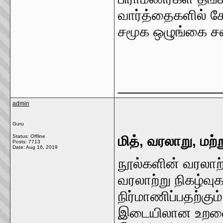
வார்த்தைகளில் ச
சமூக ஒழுங்கை சவ
_____________
admin
Guru
Status: Offline
மித், வரலாறு, மற்
Posts: 7713
Date:
Aug 16, 2019
நூல்களின் வரலாற்
வரலாற்று நிகழ்வ
நிர்மாணிப்பதற்கும்
இடையிலான உறவை ந