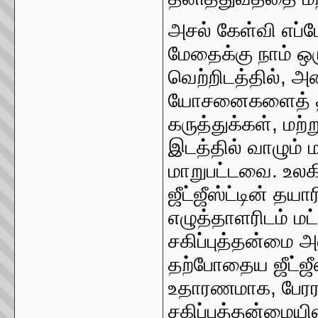
அசல் கேள்வி எப்ப
மேதைக்கு நாம் ஒ
வெற்றிடத்தில், 
யோசனைகளைத் தவ
கருத்துக்கள், மற
இடத்தில் வாழும் ம
மாறுபட்டவை. உலகி
ஜீட்ஜீஸ்ட்டின் தய
எழுத்தாளரிடம் மட
சகிப்புத்தன்மை
தற்போதைய ஜீட்ஜீஸ
உதாரணமாக, பேரர
சகிப்புத்தன்மையி