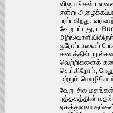
விஷயங்கள் பலனளி
என்று அழைக்கப்ப
பரப்புகிறது. வரலா
வேறுபட்டது, ப Bu
அறிவொளியிலிருந்
ஐரோப்பாவைப் போல
கணத்தில் நூல்க
வெற்றிகளைக் கண்ட
செய்கிறோம், மேல
மற்றும் மொழிபெயர
வேறு சில மதங்கள
புத்தகத்தின் மத
ஏகத்துவவாதங்கள்