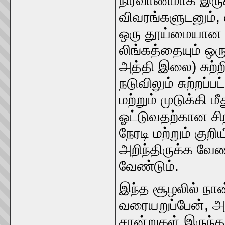
நிர்வாணமாக இருக
விவரங்களுடனும், ல
ஒரு தூய்மையான து
லிங்கத்தையும் 
அத்தி இலை) சுற்றி
நடுவிலும் சுற்றப்
மற்றும் முடுக்கி 
ஓட்டுவதற்கான சிற
நேரடி மற்றும் குற
அறிந்திருக்க வே
வேண்டும்.
இந்த சூழலில் நா
வரையறுப்பேன், அ
சான்றுகள் இருந்த