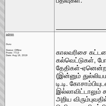
பதிவுகள்.
_____________
admin
Guru
Status: Offline
காலவரிசை கட்டமை
Posts: 7713
Date:
Aug 16, 2019
கல்வெட்டுகள், ப
தேதிகள்-ஏனென்ற
(இன்னும் துல்லி
டி.டி. கோசாம்பி
இல்லாவிட்டாலும் 
அறிய விரும்புவத