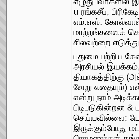
எழுதுபவர்களில் இ
u ரங்கசீப், பிரிக
எம்.எஸ். கோல்வால
மாற்றங்களைக் கொ
சிலவற்றை எடுத்த
புதுமை பற்றிய கேள
அரசியல் இயக்கம்
தியாகத்திற்கு (
வேறு எதையும்) எவ
என்று நாம் அடிக்க
பிடிபடுகின்றன & 
செய்யவில்லை; யோ
இருக்கும்போது மட்
பிராமணர்கள் தங