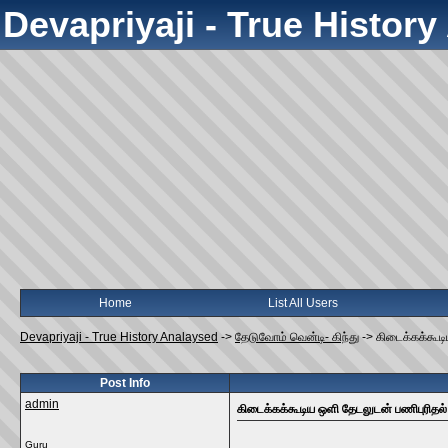
Devapriyaji - True Histor
Home
List All Users
Devapriyaji - True History Analaysed
->
தேடுவோம் வென்டி- கிந்து
->
கிடைக்கக்கூடி
Post Info
admin
கிடைக்கக்கூடிய ஒளி தேடலுடன் பணிபுரிதல்
Guru