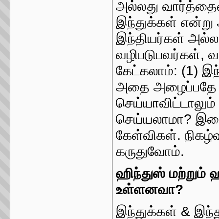
அல்லது வார்த்தை
இந்துக்கள் என்ற
இந்தியர்கள் அல
வழிபடுபவர்கள், வ
கேட்கலாம்: (1) இ
அதை அழைப்பதே சி
செய்யாவிட்டாலும்
செய்யலாமா? இவ
கேள்விகள். நிகழ
கருதுவோம்.
ஹிந்துஸ் மற்றும்
உள்ளனவா?
இந்துக்கள் & இந்