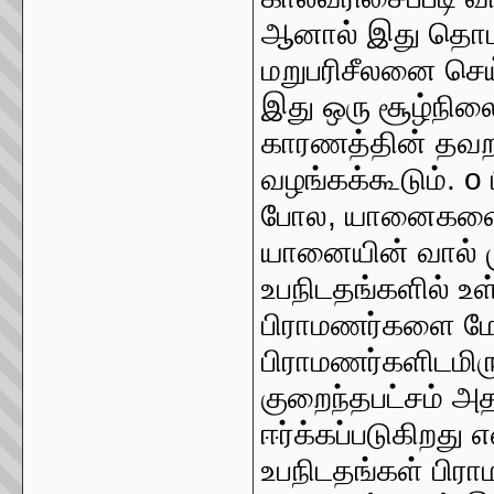
ஆனால் இது தொடர
மறுபரிசீலனை செய
இது ஒரு சூழ்நில
காரணத்தின் 
வழங்கக்கூடும். o
போல, யானைகளைப
யானையின் வால் ம
உபநிடதங்களில் உ
பிராமணர்களை மே
பிராமணர்களிடமிர
குறைந்தபட்சம் அ
ஈர்க்கப்படுகிறது
உபநிடதங்கள் பிர