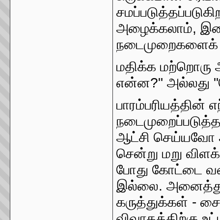
சமப்படுத்தப்படுக
அழைக்கலாம், இடை
நடைமுறைகளைக் க
மதிக்க மற்றொரு
என்ன?" அல்லது "
பாரம்பரியத்தின்
நடைமுறைப்படுத்
ஆட்சி செய்யவோ 
சென்று மறு விளக
போது கோட்டை வர
இல்லை. அனைத்து 
கருத்துக்கள் - ச
விவாதத்திற்கு உட