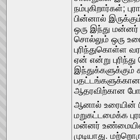
நம்புகிறார்கள்; 
பின்னால் இருக்க
ஒரு இந்து மன்னர
சொல்லும் ஒரு உரை
புரிந்துகொள்ள வ
ஏன் என்று புரிந்
இந்துக்களுக்கும
பதட்டங்களுக்கா
ஆதரவிற்கான போட
ஆனால் உரையின் 
மறுகட்டமைக்க புர
மன்னர் உண்மையில
முடியாது. மற்றொர