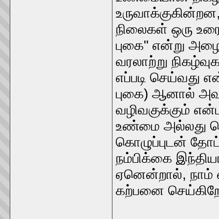
உருவாக்குகின்றன,
நிலைகள் ஒரு உரைய
புகை" என்று அழை
வரலாற்று நிகழ்வு
எப்படி செய்வது என
புகை) ஆனால் அவற்
வழிவகுக்கும் எ
உண்மை அல்லது பொய
கொழுப்புடன் தோட
நம்பிக்கை இந்திய
ஏனென்றால், நாம
கற்பனை செய்கிற