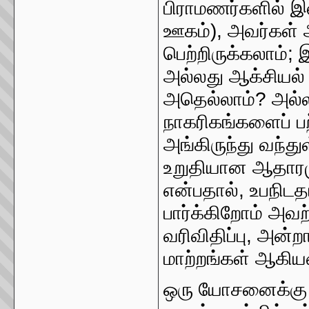
பிராமணர்களில் இ
ஊகம்), அவர்கள் 
பெற்றிருக்கலாம்;
அல்லது ஆக்சியல் 
அதெல்லாம்? அல்ல
நாகரிகங்களைப் ப
அங்கிருந்து வந்
உறுதியான ஆதாரமு
என்பதால், உபநிடத
பார்க்கிறோம் அவற்
வரிவிதிப்பு, அன
மாற்றங்கள் ஆகிய
ஒரு யோசனைக்கு வ