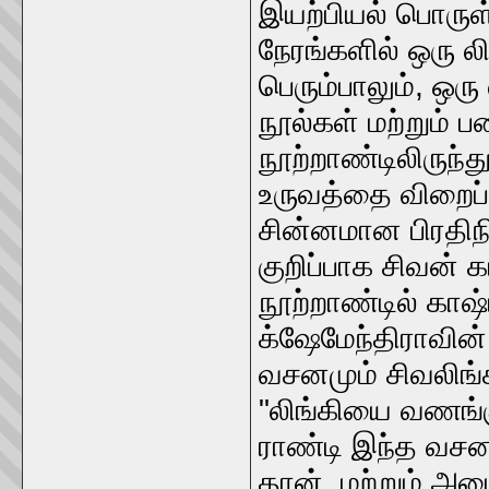
இயற்பியல் பொருள்
நேரங்களில் ஒரு ல
பெரும்பாலும், ஒரு 
நூல்கள் மற்றும் ப
நூற்றாண்டிலிருந்த
உருவத்தை விறைப்ப
சின்னமான பிரதிந
குறிப்பாக சிவன் 
நூற்றாண்டில் காஷ
க்ஷேமேந்திராவின்
வசனமும் சிவலிங்
"லிங்கியை வணங்கும
ராண்டி இந்த வசனத
தான், மற்றும் அட