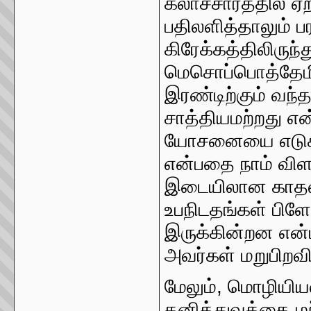
கலாச்சாரத்தில் 
பதிலளித்தாலும் 
கிரேக்கத்திலிருந்
மெசொப்பொத்தேமியா
இரண்டிற்கும் வந்
சாத்தியமற்றது என
யோசனையை எடுக்க
என்பதை நாம் வி
இடையிலான காதல் ப
உபநிடதங்கள் பிள
இருக்கின்றன என
அவர்கள் மறுபிறவி
மேலும், மொழியியல
தனித்துவத்தை மற