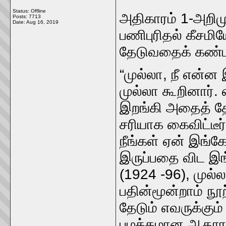
Status: Offline
அதிகாரம் 1-அறிம
Posts: 7713
Date:
Aug 16, 2019
பணிபுரிதல் கீசம
தேடுவதைக் கண்டா
“முல்லா, நீ என்ன 
முல்லா கூறினார்.
இறங்கி அதைத் தே
சரியாக கைவிட்டீர்
நீங்கள் ஏன் இங்கே
இருப்பதை விட இங
(1924 -96), முல்
பதின்மூன்றாம் ந
தேடும் எவருக்கும
பழக்கமான ஆதாரங்