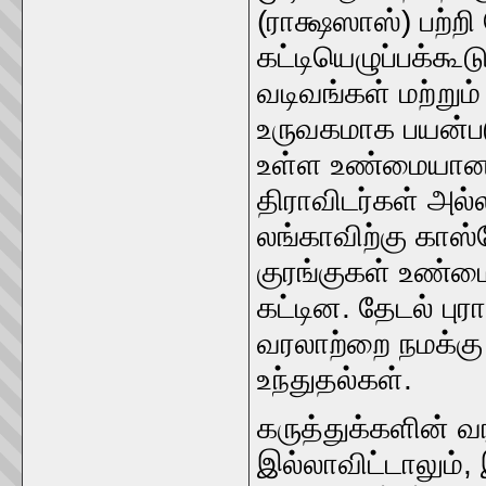
(ராக்ஷஸாஸ்) பற்ற
கட்டியெழுப்பக்கூட
வடிவங்கள் மற்றும்
உருவகமாக பயன்பட
உள்ள உண்மையான 
திராவிடர்கள் அல்
லங்காவிற்கு காஸ்
குரங்குகள் உண்ம
கட்டின. தேடல் ப
வரலாற்றை நமக்கு
உந்துதல்கள்.
கருத்துக்களின் 
இல்லாவிட்டாலும், 