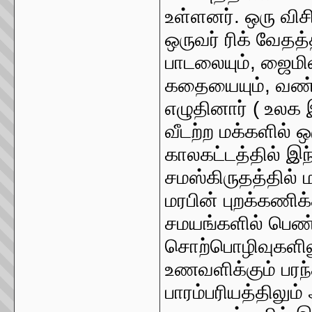
உள்ளனர். ஒரு வி
ஒருவர் ரிக் வேதத
பாடலையும், ஜைமின
கதையையும், வண்ட
எழுதினார் ( உலக 
வீடற்ற மக்களில் 
காலகட்டத்தில் இந்
சமஸ்கிருதத்தில்
மரபின் புறக்கணிக
சமயங்களில் பெண்கள
சொற்பொழிவுகளிலு
உணவளிக்கும் பரந
பாரம்பரியத்திலும்