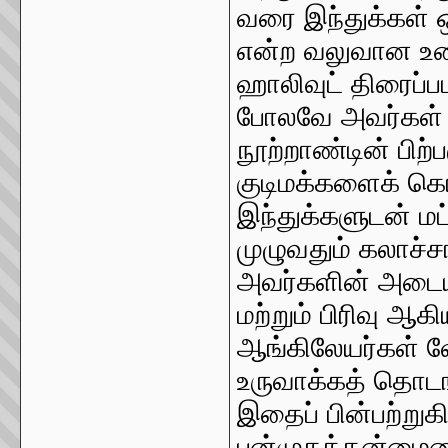
வரை இந்துக்கள் 
என்ற வலுவான உண
ஹாலிவுட் திரைப்
போலவே அவர்கள் அ
நூற்றாண்டின் பிற
குடிமக்களைக் க
இந்துக்களுடன் மட
முழுவதும் கலாச்சா
அவர்களின் அடைய
மற்றும் பிரிவு ஆக
ஆங்கிலேயர்கள் வ
உருவாக்கத் தொடங்
இதைப் பின்பற்று
பன்முகத்தன்மையை