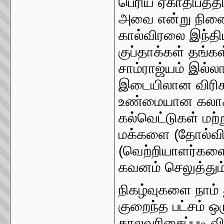
பெரிய ஏகாதிபத்த
அவை என்று நினை
கால்விரலை இந்தி
குப்தாக்கள் தங்க
சாம்ராஜ்யம் இல்ல
இடையிலான விரிசல்
உண்மையான கலாச்ச
கல்வெட்டுகள் மற்
மக்களை (தோல்விய
(வெற்றியாளர்களை)
கவனம் செலுத்தும்
நிகழ்வுகளை நாம் 
குறைந்த பட்சம்
காலவரிசைப்படி வ