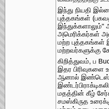
இந்து நியதி இல்
புத்தகங்கள் (பக
இந்துக்களாலும்" 
அமெரிக்கர்கள் அ
மற்ற புத்தகங்கள்
மற்றவர்களுக்கு சே
கிறித்துவம், ப B
இதர பிரிவுகளை உ
ஆனால் இண்டெஸ்ட
இண்டர்பிராக்டிகல
மதத்தின் கீழ் சேர
சமஸ்கிருத உரைக்க