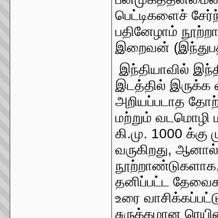
பெட்டிகளைச் சேர்
பதினேழாம் நூற்றாண
இறைவன் (இந்துபத
இந்தியாவில் இந்
இடத்தில் இருக்க வி
அறியப்படாத தோற்
மற்றும் வடமொழி 
கி.மு. 1000 க்கு
வருகிறது, ஆனால்
நூற்றாண்டுகளாக, 
தனிப்பட்ட தேவைக
உரை வாசிக்கப்பட
சுருக்கமான ரெயி