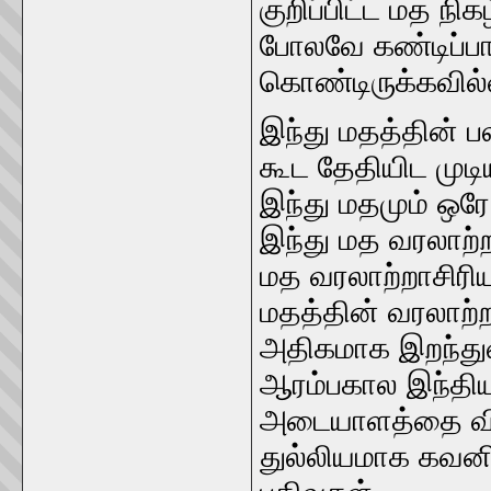
குறிப்பிட்ட மத நி
போலவே கண்டிப்ப
கொண்டிருக்கவில
இந்து மதத்தின் 
கூட தேதியிட முட
இந்து மதமும் ஒரே 
இந்து மத வரலாற்ற
மத வரலாற்றாசிரியர
மதத்தின் வரலாற்றா
அதிகமாக இறந்துவி
ஆரம்பகால இந்திய
அடையாளத்தை விட்
துல்லியமாக கவன