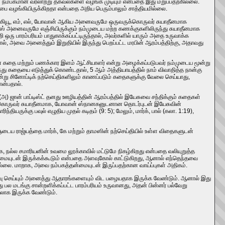
ங்கள் நம்பகமான வரலாற்று தகவல்களை வழங்க முடியும் என்பதை இது மறுப்பதற்கில்லை.
ை வழங்கியிருக்கிறதா என்பதை அறிய பெரும்பாலும் சாத்தியமில்லை.
ும் கியூ, எம், எல், யோவான் ஆகிய அனைவருமே ஒருவருக்கொருவர் சுயாதீனமாக
சபஸ் அனைவருமே எஞ்சியிருக்கும் நம்முடைய மற்ற கணக்குகளிலிருந்து சுயாதீனமாக
ு பாரம்பரியம் பாதுகாக்கப்பட்டிருந்தால், அவர்களில் யாரும் அதை உருவாக்க
டால், அவை அனைத்தும் இறுதியில் இருந்து பெறப்பட்ட மரபின் ஆரம்பத்திற்கு, அதாவது
கதை மற்றும் பணக்கார இளம் ஆட்சியாளர் என்று அழைக்கப்படுபவர் நம்முடைய மூன்று
ருந்து கதையை எடுத்துக் கொண்டதால், 5 ஆம் அத்தியாயத்தில் நாம் விவாதித்த நான்கு
்று சினோப்டிக் நற்செய்திகளிலும் காணப்படும் கதைகளுக்கு வேலை செய்யாது,
என்பதால்.
(அ) ஜான் பாப்டிஸ்ட் தனது ஊழியத்தின் ஆரம்பத்தில் இயேசுவை சந்திக்கும் கதைகள்
வருக்கொருவர் சுயாதீனமாக, யோவான் ஸ்நானகனுடனான தொடர்புடன் இயேசுவின்
ருக்கு பவுல் எழுதிய முதல் கடிதம் (9: 5); மேலும், மார்க், பால் (கலா. 1:19),
ளுடைய ராஜ்யத்தை மார்க், கே மற்றும் தாமஸின் நற்செய்தியில் உள்ள விதைகளுடன்
க, நல்ல சமாரியனின் உவமை லூக்காவில் மட்டுமே நிகழ்கிறது என்பதை வலியுறுத்த
ன்மையுடன் இருக்கக்கூடும் என்பதை அளவுகோல் காட்டுகிறது, ஆனால் எந்தெந்தவை
ில்லை. மாறாக, அவை நம்பகத்தன்மையுடன் இருப்பதற்கான வாய்ப்புகள் அதிகம்.
பதிவு செய்யும் அனைத்து ஆதாரங்களையும் விட பழையதாக இருக்க வேண்டும். ஆனால் இது
பல மடங்கு சான்றளிக்கப்பட்ட பாரம்பரியம் உருவானது, அதன் பின்னர் பல்வேறு
தலாக இருக்க வேண்டும்.