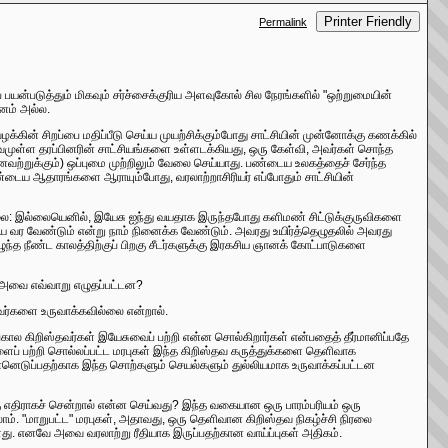
Printer Friendly
Permalink
 பயன்படுத்தும் மிகவும் சர்ச்சைக்குரிய அளவுகோல் சில நேரங்களில் "ஒற்றுமையின்
னம் அல்ல.
ழக்கின் சிறப்பை மதிப்பீடு செய்ய முயற்சிக்கும்போது சாட்சியின் முன்னோக்கு கணக்கில்
ர்வமுள்ள தரப்பினரின் சாட்சியங்களை உள்ளடக்கியது, ஒரு கேள்வி, அவர்கள் சொந்த
றுக்கும்) ஒப்புமை முற்றிலும் வேலை செய்யாது. பண்டைய உலகத்தைச் சேர்ந்த
ய ஆதாரங்களை ஆராயும்போது, ​​வரலாற்றாசிரியர் எப்போதும் சாட்சியின்
லை: இல்லையெனில், இயேசு ஐந்து வயதாக இருந்தபோது களிமண் சிட்டுக்குருவிகளை
யே வர வேண்டும் என்று நாம் நினைக்க வேண்டும். அவரது உயிர்த்தெழுதலில் அவரது
்த நீண்ட காலத்திற்குப் பிறகு சீடர்களுக்கு இரகசிய ஞானக் கோட்பாடுகளை
, அவை எவ்வாறு எழுதப்பட்டன?
வர்களை உருவாக்கவில்லை என்றால்.
ால கிறிஸ்தவர்கள் இயேசுவைப் பற்றி என்ன சொல்கிறார்கள் என்பதைத் தீர்மானிப்பதே
ளைப் பற்றி சொல்லப்பட்ட மரபுகள் இந்த கிறிஸ்தவ கருத்துக்களை தெளிவாக
்னெடுப்பதற்காக இந்த சொற்களும் செயல்களும் துல்லியமாக உருவாக்கப்பட்டன
 எதிராகச் சென்றால் என்ன செய்வது? இந்த வகையான ஒரு பாரம்பரியம் ஒரு
கலாம். "மாறுபட்ட" மரபுகள், அதாவது, ஒரு தெளிவான கிறிஸ்தவ நிகழ்ச்சி நிரலை
எனவே அவை வரலாற்று ரீதியாக இருப்பதற்கான வாய்ப்புகள் அதிகம்.