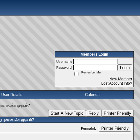
Members Login
Username
Login
Password
Remember Me
New Member
Lost Account Info?
User Details
Calendar
ுனரமைக்க முடியும்?
Start A New Topic
Reply
Printer Friendly
ு புனரமைக்க முடியும்?
Printer Friendly
Permalink