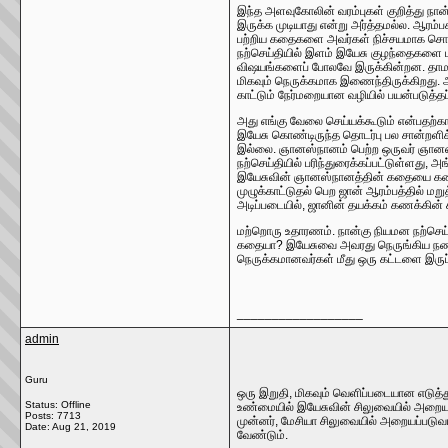
இந்த அளவுகோலின் வரம்புகள் குறித்து நான
இருக்க முடியாது என்று அர்த்தமல்ல. ஆரம
பற்றிய கதைகளை அவர்கள் நிச்சயமாக சொல்ல
நற்செய்தியில் இளம் இயேசு குழந்தைகளை மர
விஷயங்களைப் போலவே இருக்கின்றன. தாமஸ் 
மிகவும் நெருக்கமாக இணைந்திருக்கிறது.
காட்டும் நேர்மறையான வழியில் பயன்படுத்தப
அது எங்கு வேலை செய்யக்கூடும் என்பதற்
இயேசு கொண்டிருந்த தொடர்பு பல சான்றளிக்
இல்லை. ஞானஸ்நானம் பெற்ற ஒருவர் ஞானஸ்ந
நற்செய்தியில் பரிந்துரைக்கப்பட்டுள்ளது,
இயேசுவின் ஞானஸ்நானத்தின் கதையை கண்டுப
முழுக்காட்டுதல் பெற ஜான் ஆரம்பத்தில் மற
அடிப்படையில், ஜானின் தயக்கம் கணக்கின் க
மற்றொரு உதாரணம். நான்கு நியமன நற்செய்தி
கதையா? இயேசுவை அவரது நெருங்கிய நண்பர் 
நெருக்கமானவர்கள் மீது ஒரு கட்டளை இருப்பா
__________________
admin
Guru
ஒரு இறுதி, மிகவும் வெளிப்படையான எடுத்த
Status: Offline
உண்மையில் இயேசுவின் சிலுவையில் அறையப்ப
Posts: 7713
முன்னர், மேசியா சிலுவையில் அறையப்படுவா
Date:
Aug 21, 2019
வேண்டும்.