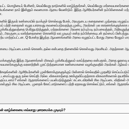
றுபட்ட மொழியைப் பேசினர், வெவ்வேறு நாடுகளில் வாழ்ந்தார்கள், வெவ்வேறு பார்வையாளர்க
்சியங்களை நாம் இன்னும் கவனமாக ஆராய வேண்டும். இந்த ஆசிரியர்களின் நம்பிக்கைகள் மற
ன.
களில் இருவர் உண்மையில் நமக்குச் சொல்வது போல், அவருடைய கதைகளை முந்தைய எழுதப்பட
் பற்றி கதைகள் எழுத யாராவது கவலைப்படுவதற்கு முன்பு, அவர்கள் பல காரணங்களுக்கா
் முக்கியத்துவத்தை பெரிதுபடுத்துதல், மற்றவர்களை அவரை நம்பும்படி நம்பவைத்தல், அறிவ
கும், அவருடைய வார்த்தைகளை கொண்டு வர முடியும் என்ற நம்பிக்கையுடன் தம்மைப் பின்பற்றுப
ற்ப மாற்றப்பட்டன. Q போன்ற இழந்த ஆவணங்களில் அவை எழுதப்பட்டபோது அவை மேலும் மாற்றி
னையை அடிப்படையாகக் கொண்டதல்ல என்பதை நினைவில் கொள்வது அவசியம். அதற்கான ஆதாரங
ய மக்களுக்கு இந்த ஆவணங்கள் மிகவும் முக்கியத்துவம் வாய்ந்தவை என்பதால், அதை ஓர
்வையாளர்களுக்கு வரலாற்றின் முரட்டுத்தனமான உண்மைகளை வழங்குவதில் அவர்கள் ஆர்வம் 
விசேஷங்களின் ஆசிரியர்களின் முன்னோக்குகளுக்குப் பின்னால் செல்வதில் முதலீடு செய்யப்பட
டமைப்பது ஒரு நல்ல செய்தி அல்ல. விசுவாசத்தை ஊக்குவிப்பதற்காக விசுவாசிகளால் தயாரிக
ப்படலாம்? எங்கள் ஆதாரங்களைப் பயன்படுத்துதல்: கட்டைவிரலின் சில அடிப்படை விதிகள்-அற
கொள்ளும் சில அடிப்படை முறைக் கோட்பாடுகளைப் பற்றி ஏதாவது சொல்லட்டும், எங்கள் ஆதாரங்க
ின் வாழ்க்கையை எவ்வாறு புனரமைக்க முடியும்?