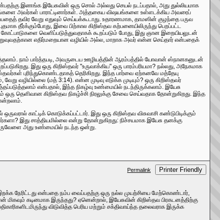
 என்பதற்கு இணங்க இயேசுவின் ஒரு சொல் அல்லது செயல் நடப்பதால், அது துல்லியமாக
ாரியங்களை அவர்கள் பாராட்டினார்கள். அத்தகைய விஷயங்களை உள்ளடக்கிய அவரைப்
ப்பதைத் தவிர வேறு எதுவும் செய்யக்கூடாது. உதாரணமாக, தாமஸின் குழந்தை பருவ
மாக தீர்க்கும்போது, ​​இவை பிற்கால கிறிஸ்தவ கற்பனையிலிருந்து பெறப்பட்ட
் கோட்பாடுகளை வெளிப்படுத்துவதாகக் கூறப்படும் போது, ​​இது ஞான இறையியலுடன்
றுவுவதற்கான எதிர்மறையான வழியில் அல்ல, மாறாக அவர் என்ன செய்தார் என்பதைக்
தலாம். நாம் பார்த்தபடி, அவருடைய ஊழியத்தின் ஆரம்பத்தில் யோவான் ஸ்நானகனுடன்
்படுகிறது. இது ஒரு கிறிஸ்தவர் "உருவாக்கிய" ஒரு பாரம்பரியமா? நல்லது, அநேகமாக
தவர்கள் புரிந்துகொண்டதாகத் தெரிகிறது. இந்த பார்வை ஏற்கனவே மத்தேயு
வேறு வழியில்லை (மத் 3:14). என்ன முடிவு எடுக்க முடியும்? ஒரு கிறிஸ்தவர்
படுத்தலாம் என்பதால், இந்த நிகழ்வு உண்மையில் நடந்திருக்கலாம். இயேசு
்றும் ஒரு தெளிவான கிறிஸ்தவ நிகழ்ச்சி நிரலுக்கு சேவை செய்வதாக தோன்றுகிறது. இந்த
ோன்றலாம்.
ருவரால் காட்டிக் கொடுக்கப்பட்டார். இது ஒரு கிறிஸ்தவ விசுவாசி கண்டுபிடிக்கும்
றார்களா? இது சாத்தியமில்லை என்று தோன்றுகிறது: நிச்சயமாக இயேசு தனக்கு
ன்? ஒருவேளை அது உண்மையில் நடந்த ஒன்று.
Printer Friendly
Permalink
 இறக்க நேரிட்டது என்பதை நம்ப வைப்பதற்கு ஒரு நல்ல முயற்சியை மேற்கொண்டார்,
ஏன் மிகவும் கடினமாக இருந்தது? ஏனென்றால், இயேசுவின் கிறிஸ்தவ பிரகடனத்திற்கு
ிகாரிகளிடமிருந்து விடுவித்த பெரிய மற்றும் சக்திவாய்ந்த தலைவராக இருக்க