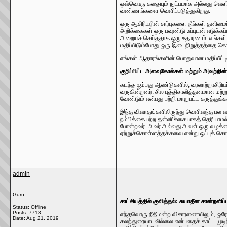
ஒவ்வொரு கதையும் நுட்பமாக அல்லது வெளிப்ப
வண்ணங்களை வெளிப்படுத்துகிறது.
ஒரு ஆசிரியரின் சார்புகளை நீங்கள் தனிம
அறிக்கைகள் ஒரு பவுண்டு உப்புடன் எடுக்க
அறையச் செய்ததாக ஒரு உதாரணம். எங்கள் ஆ
மதிப்பிடும்போது ஒரு இடைநிறுத்தத்தை கொ
எங்கள் ஆதாரங்களின் பொதுவான மதிப்பீட்டி
குறிப்பிட்ட அளவுகோல்கள் மற்றும் அவற்றின்
கடந்த ஐம்பது ஆண்டுகளில், வரலாற்றாசிர
வருகின்றனர். சில புத்திசாலித்தனமான மற்
வேண்டும் என்பது பற்றி மாறுபட்ட கருத்து
இந்த விவாதங்களிலிருந்து வெளிவந்த பல வ
நம்பிக்கையற்ற தன்னிச்சையாகத் தெரியாமல்
போன்றவர். அவர் அல்லது அவள் ஒரு வழக்கை உ
ஏற்றுக்கொள்ளத்தக்கவை என்று ஒப்புக் கொள
__________________
admin
Guru
சாட்சியத்தில் குவித்தல்: சுயாதீன சான்றள
Status: Offline
Posts: 7713
எந்தவொரு நீதிமன்ற விசாரணையிலும், ஒரே
Date:
Aug 21, 2019
கலந்துரையாடவில்லை என்பதைக் காட்ட முடிந