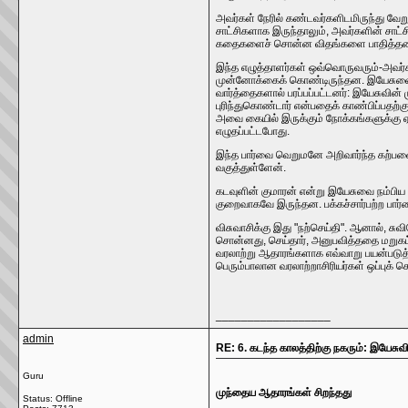
அவர்கள் நேரில் கண்டவர்களிடமிருந்து வே
சாட்சிகளாக இருந்தாலும், அவர்களின் சாட
கதைகளைச் சொன்ன விதங்களை பாதித்த
இந்த எழுத்தாளர்கள் ஒவ்வொருவரும்-அவர்
முன்னோக்கைக் கொண்டிருந்தன. இயேசுவைப
வார்த்தைகளால் பரப்பப்பட்டனர்: இயேசுவின
புரிந்துகொண்டார் என்பதைக் காண்பிப்பதற்
அவை கையில் இருக்கும் நோக்கங்களுக்கு ஏ
எழுதப்பட்டபோது.
இந்த பார்வை வெறுமனே அறிவார்ந்த கற்ப
வகுத்துள்ளேன்.
கடவுளின் குமாரன் என்று இயேசுவை நம்பி
குறைவாகவே இருந்தன. பக்கச்சார்பற்ற பார
விசுவாசிக்கு இது "நற்செய்தி". ஆனால், சு
சொன்னது, செய்தார், அனுபவித்ததை மறுகட்
வரலாற்று ஆதாரங்களாக எவ்வாறு பயன்படுத்த
பெரும்பாலான வரலாற்றாசிரியர்கள் ஒப்புக் 
__________________
admin
RE: 6. கடந்த காலத்திற்கு நகரும்: இயேசுவ
Guru
முந்தைய ஆதாரங்கள் சிறந்தது
Status: Offline