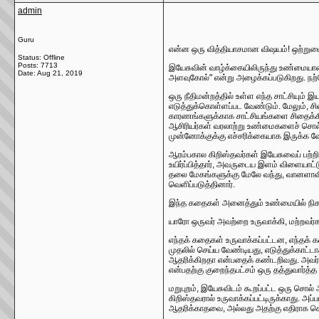
admin
Guru
என்ன ஒரு வித்தியாசமான விஷயம்! ஒற்று
Status: Offline
Posts: 7713
இயேசுவின் வாழ்க்கையிலிருந்து உண்மையான ப
Date:
Aug 21, 2019
அளவுகோல்" என்று அழைக்கப்படுகிறது. நற
ஒரு நீதிமன்றத்தில் உள்ள எந்த சாட்சியும் 
எடுத்துக்கொள்ளப்பட வேண்டும். மேலும், சி
காரணங்களுக்காக சாட்சியங்களை சிதைக்கி
ஆசிரியர்கள் வரலாற்று உண்மைகளைச் சொல்ல
முன்னோக்குக்கு எச்சரிக்கையாக இருக்க வ
ஆரம்பகால கிறிஸ்தவர்கள் இயேசுவைப் பற்
உயிர்ப்பித்தார், அவருடைய இளம் விளையாட்
தலை மேகங்களுக்கு மேலே வந்து, வானளாவிய
வெளிப்படுத்தினார்.
இந்த கதைகள் அனைத்தும் உண்மையில் நிகழ்
யாரோ ஒருவர் அவற்றை உருவாக்கி, மற்றவர்
எந்தக் கதைகள் உருவாக்கப்பட்டன, எந்தக்
முதலில் செய்ய வேண்டியது, எடுத்துக்காட்
ஆதரிக்கிறதா என்பதைக் கண்டறிவது. அவர்க
என்பதற்கு குறைந்தபட்சம் ஒரு தத்துவார்த்த 
மறுபுறம், இயேசுவிடம் கூறப்பட்ட ஒரு சொ
கிறிஸ்தவரால் உருவாக்கப்பட்டிருக்காது. அப
ஆதரிக்காதவை, அல்லது அதற்கு எதிராக ச