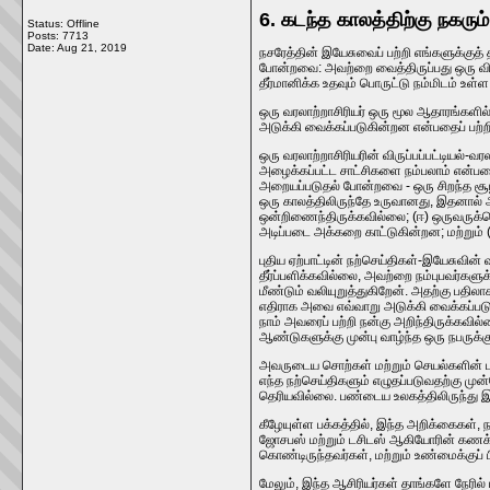
6. கடந்த காலத்திற்கு நகரு
Status: Offline
Posts: 7713
Date:
Aug 21, 2019
நசரேத்தின் இயேசுவைப் பற்றி எங்களுக்குத்
போன்றவை: அவற்றை வைத்திருப்பது ஒரு வி
தீர்மானிக்க உதவும் பொருட்டு நம்மிடம் உள
ஒரு வரலாற்றாசிரியர் ஒரு மூல ஆதாரங்களில்
அடுக்கி வைக்கப்படுகின்றன என்பதைப் பற்றி 
ஒரு வரலாற்றாசிரியரின் விருப்பப்பட்டியல
அழைக்கப்பட்ட சாட்சிகளை நம்பலாம் என்பதை
அறையப்படுதல் போன்றவை - ஒரு சிறந்த சூ
ஒரு காலத்திலிருந்தே உருவானது, இதனால்
ஒன்றிணைந்திருக்கவில்லை; (ஈ) ஒருவருக்க
அடிப்படை அக்கறை காட்டுகின்றன; மற்றும்
புதிய ஏற்பாட்டின் நற்செய்திகள்-இயேசுவி
தீர்ப்பளிக்கவில்லை, அவற்றை நம்புபவர்க
மீண்டும் வலியுறுத்துகிறேன். அதற்கு பதி
எதிராக அவை எவ்வாறு அடுக்கி வைக்கப்படு
நாம் அவரைப் பற்றி நன்கு அறிந்திருக்கவில
ஆண்டுகளுக்கு முன்பு வாழ்ந்த ஒரு நபருக
அவருடைய சொற்கள் மற்றும் செயல்களின் பல
எந்த நற்செய்திகளும் எழுதப்படுவதற்கு மு
தெரியவில்லை. பண்டைய உலகத்திலிருந்து இ
கீழேயுள்ள பக்கத்தில், இந்த அறிக்கைகள், 
ஜோசபஸ் மற்றும் டசிடஸ் ஆகியோரின் கணக்க
கொண்டிருந்தவர்கள், மற்றும் உண்மைக்குப் 
மேலும், இந்த ஆசிரியர்கள் தாங்களே நேரில