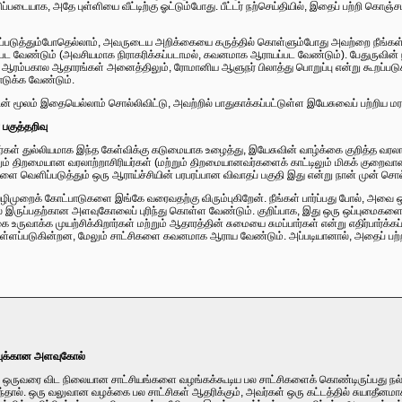
டையாக, அதே புள்ளியை வீட்டிற்கு ஓட்டும்போது. பீட்டர் நற்செய்தியில், இதைப் பற்றி கொஞ்ச
ைப்படுத்தும்போதெல்லாம், அவருடைய அறிக்கையை கருத்தில் கொள்ளும்போது அவற்றை நீங்கள்
ப்பட வேண்டும் (அவசியமாக நிராகரிக்கப்படாமல், கவனமாக ஆராயப்பட வேண்டும்). பேதுருவின்
ரம்பகால ஆதாரங்கள் அனைத்திலும், ரோமானிய ஆளுநர் பிலாத்து பொறுப்பு என்று கூறப்படுகி
டுக்க வேண்டும்.
ன் மூலம் இதையெல்லாம் சொல்லிவிட்டு, அவற்றில் பாதுகாக்கப்பட்டுள்ள இயேசுவைப் பற்றிய மர
 பகுத்தறிவு
ியர்கள் துல்லியமாக இந்த கேள்விக்கு கடுமையாக உழைத்து, இயேசுவின் வாழ்க்கை குறித
றும் திறமையான வரலாற்றாசிரியர்கள் (மற்றும் திறமையானவர்களைக் காட்டிலும் மிகக் குறைவ
க்களை வெளிப்படுத்தும் ஒரு ஆராய்ச்சியின் பரபரப்பான விவாதப் பகுதி இது என்று நான் முன்
ழிமுறைக் கோட்பாடுகளை இங்கே வரைவதற்கு விரும்புகிறேன். நீங்கள் பார்ப்பது போல், அவை 
 இருப்பதற்கான அளவுகோலைப் புரிந்து கொள்ள வேண்டும். குறிப்பாக, இது ஒரு ஒப்புமைகளைப்
ருவாக்க முயற்சிக்கிறார்கள் மற்றும் ஆதாரத்தின் சுமையை சுமப்பார்கள் என்று எதிர்பார்க்
்ளப்படுகின்றன, மேலும் சாட்சிகளை கவனமாக ஆராய வேண்டும். அப்படியானால், அதைப் பற்றி 
ிப்புக்கான அளவுகோல்
 ஒருவரை விட நிலையான சாட்சியங்களை வழங்கக்கூடிய பல சாட்சிகளைக் கொண்டிருப்பது நல்ல
்தால். ஒரு வலுவான வழக்கை பல சாட்சிகள் ஆதரிக்கும், அவர்கள் ஒரு கட்டத்தில் சுயாதீனம