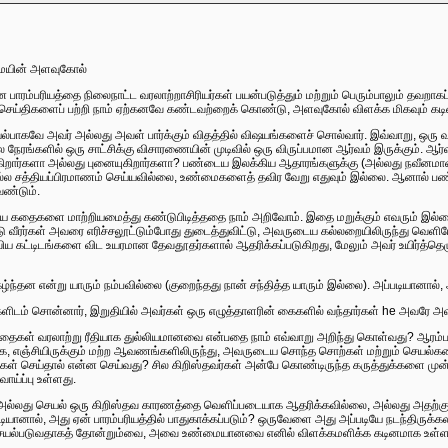
மையின் அளவுகோல்
ாரம்பரியத்தை நிலைநாட்ட வரலாற்றாசிரியர்கள் பயன்படுத்தும் மற்றும் பெரும்பாலும் தவறாகப்
்செய்திகளைப் பற்றி நாம் ஏற்கனவே கண்டவற்றைக் கொண்டு, அளவுகோல் விளக்க மிகவும் கடி
இயல்பாகவே அவர் அல்லது அவள் பார்க்கும் விதத்தில் விஷயங்களைச் சொல்வார். இவ்வாறு, ஒரு வ
ல நேரங்களில் ஒரு சாட்சிக்கு விசாரணையின் முடிவில் ஒரு விருப்பமான ஆர்வம் இருக்கும். ஆ
றார்களா அல்லது புனையுகிறார்களா? பண்டைய இலக்கிய ஆதாரங்களுக்கு (அல்லது நவீனமானவற்
 சத்தியப்பிரமாணம் செய்யவில்லை, உண்மைகளைத் தவிர வேறு எதுவும் இல்லை. ஆனால் பண்டை
ேண்டும்.
றிய கதைகளை மாற்றியமைத்து கண்டுபிடித்ததை நாம் அறிவோம். இதை மறுக்கும் எவரும் இல்
டு வீரர்கள் அவரை எரிச்சலூட்டும்போது துடைத்துவிட்டு, அவருடைய கல்லறையிலிருந்து வெளி
 கட்டிடங்களை விட உயரமான தேவதூதர்களால் ஆதரிக்கப்படுகிறது, மேலும் அவர் உயிர்த்தெழுந
ந்தன என்று யாரும் நம்பவில்லை (குறைந்தது நான் சந்தித்த யாரும் இல்லை). அப்படியானால்
களிடம் சொன்னார், இறுதியில் அவர்கள் ஒரு எழுத்தாளரின் கைகளில் வந்தார்கள் he அவரே அ
 கதைகள் வரலாற்று ரீதியாக துல்லியமானவை என்பதை நாம் எவ்வாறு அறிந்து கொள்வது? ஆரம்பக
டாக, எஞ்சியிருக்கும் மற்ற ஆவணங்களிலிருந்து, அவருடைய சொந்த சொற்கள் மற்றும் செயல்க
ள் செய்தால் என்ன செய்வது? சில கிறிஸ்தவர்கள் அன்பே கொண்டிருந்த கருத்துக்களை முன
வாய்ப்பு உள்ளது.
ல் அல்லது செயல் ஒரு கிறிஸ்தவ காரணத்தை வெளிப்படையாக ஆதரிக்கவில்லை, அல்லது அதற்கு
்படியானால், அது ஏன் பாரம்பரியத்தில் பாதுகாக்கப்படும்? ஒருவேளை அது அப்படியே நடந்திருக்
ெயல்படுவதாகத் தோன்றும்வை, அவை உண்மையானவை எனில் விளக்கமளிக்க கடினமாக உள்ளது. 