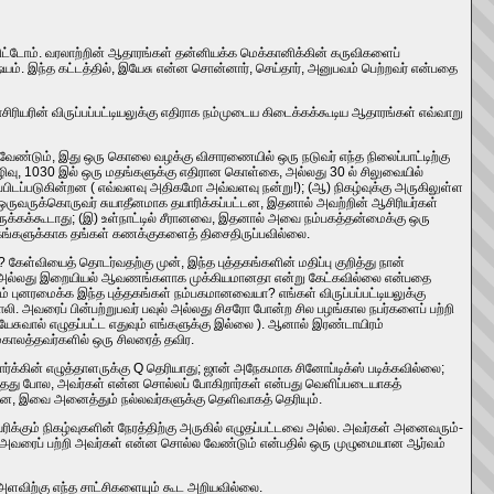
ெலவிட்டோம். வரலாற்றின் ஆதாரங்கள் தன்னியக்க மெக்கானிக்கின் கருவிகளைப்
. இந்த கட்டத்தில், இயேசு என்ன சொன்னார், செய்தார், அனுபவம் பெற்றவர் என்பதை
ிரியரின் விருப்பப்பட்டியலுக்கு எதிராக நம்முடைய கிடைக்கக்கூடிய ஆதாரங்கள் எவ்வாறு
 வேண்டும், இது ஒரு கொலை வழக்கு விசாரணையில் ஒரு நடுவர் எந்த நிலைப்பாட்டிற்கு
ரழிவு, 1030 இல் ஒரு மதங்களுக்கு எதிரான கொள்கை, அல்லது 30 ல் சிலுவையில்
ப்படுகின்றன ( எவ்வளவு அதிகமோ அவ்வளவு நன்று!); (ஆ) நிகழ்வுக்கு அருகிலுள்ள
ருவருக்கொருவர் சுயாதீனமாக தயாரிக்கப்பட்டன, இதனால் அவற்றின் ஆசிரியர்கள்
ுக்கக்கூடாது; (இ) உள்நாட்டில் சீரானவை, இதனால் அவை நம்பகத்தன்மைக்கு ஒரு
்கங்களுக்காக தங்கள் கணக்குகளைத் திசைதிருப்பவில்லை.
ள்வியைத் தொடர்வதற்கு முன், இந்த புத்தகங்களின் மதிப்பு குறித்து நான்
வை மத அல்லது இறையியல் ஆவணங்களாக முக்கியமானதா என்று கேட்கவில்லை என்பதை
ம் புனரமைக்க இந்த புத்தகங்கள் நம்பகமானவையா? எங்கள் விருப்பப்பட்டியலுக்கு
 அவரைப் பின்பற்றுபவர் பவுல் அல்லது சிசரோ போன்ற சில பழங்கால நபர்களைப் பற்றி
யேசுவால் எழுதப்பட்ட எதுவும் எங்களுக்கு இல்லை ). ஆனால் இரண்டாயிரம்
ாலத்தவர்களில் ஒரு சிலரைத் தவிர.
்கின் எழுத்தாளருக்கு Q தெரியாது; ஜான் அநேகமாக சினோப்டிக்ஸ் படிக்கவில்லை;
்டாதது போல, அவர்கள் என்ன சொல்லப் போகிறார்கள் என்பது வெளிப்படையாகத்
ளன, இவை அனைத்தும் நல்லவர்களுக்கு தெளிவாகத் தெரியும்.
ரிக்கும் நிகழ்வுகளின் நேரத்திற்கு அருகில் எழுதப்பட்டவை அல்ல. அவர்கள் அனைவரும்-
, அவரைப் பற்றி அவர்கள் என்ன சொல்ல வேண்டும் என்பதில் ஒரு முழுமையான ஆர்வம்
 அளவிற்கு எந்த சாட்சிகளையும் கூட அறியவில்லை.