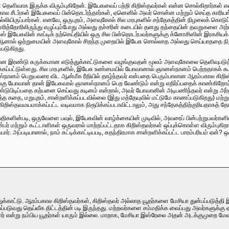
் தெளிவாக இருக்க விரும்புகிறேன். இயேசுவைப் பற்றி கிறிஸ்தவர்கள் என்ன சொல்கிறார்கள்
்பகால சீடர்கள் இயேசுவைப் பின்தொடர்ந்தார்கள், ஏனெனில் அவர் சொன்ன மற்றும் செய்த க
ியிருப்பார்கள். எனவே, ஒருபுறம், அளவுகோல் சில மரபுகளில் சந்தேகத்தின் நிழலைக் கொடு
ித்தோரிலிருந்து எழுப்பும்போது அல்லது தச்சரின் கடையில் தனது தந்தையின் தவறுகளை அற்புத
இயேசுவின் காப்டிக் நற்செய்தியில் ஒரு சில பின்தொடர்பவர்களுக்கு க்னோசிஸின் இரகசியக
 ஆனால் ஒற்றுமையின் அளவுகோல் சிறந்த முறையில் இயேசு சொல்லாத அல்லது செய்யாததை நி
்படுகிறது.
கான இரண்டு சுருக்கமான எடுத்துக்காட்டுகளை வழங்குவதன் மூலம் அளவுகோலை தெளிவுபடுத்
கப்பட்டுள்ளது. சில மரபுகளில், இயேசு உண்மையில் யோவானால் ஞானஸ்நானம் பெற்றதாகக் கூறப
ானம் பெறுபவரை விட ஆன்மீக ரீதியில் தாழ்ந்தவர் என்பதை பெரும்பாலான ஆரம்பகால கிறிஸ்
 அங்கு யோவான் தான் இயேசுவால் ஞானஸ்நானம் பெற வேண்டும் என்று எதிர்ப்பதைக் காண்கிறோம், 
ிடிப்பதை கற்பனை செய்வது கடினம் என்றால், அவர் யோவானின் அடிபணிந்தவர் என்று அர்த்தப்
ுத்த கதை, மறுபுறம், சான்றளிக்கப்படவில்லை (இது மத்தேயுவில் மட்டுமே காணப்படுகிறது) மற
ிறிஸ்தவமயமாக்கப்பட்ட வடிவமாக நிரூபிக்கப்படாவிட்டாலும், அது சந்தேகத்திற்குரியதாகத் த
களின்படி, ஒருவேளை பவுல், இயேசுவின் வாழ்க்கையின் முடிவில், அவரைப் பின்பற்றுபவர்களில் ஒ
மற்றும் கூட்டாளிகள் ஒருவரால் மாற்றப்பட்டதாக கிறிஸ்தவர்கள் ஒப்புக்கொள்ள விரும்புகி
ர். அப்படியானால், நாம் சுட்டிக்காட்டியபடி, சுதந்திரமாக சான்றளிக்கப்பட்ட பாரம்பரியம் ஏ
ுக்காட்டு. ஆரம்பகால கிறிஸ்தவர்கள், கிறிஸ்தவர் அல்லாத யூதர்களை மேசியா துன்பப்படுத்தி
டுவது தெய்வீக திட்டத்தின் படி இருந்தது. மற்றவர்களை சம்மதிக்க வைப்பது அவர்களுக்கு 
ர் என்று நம்பிய யூதர்கள் யாரும் இல்லை. மாறாக, மேசியா இஸ்ரேலை அதன் அடக்குமுறை மேலத