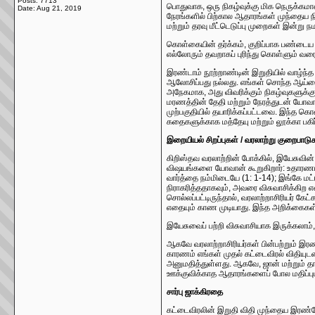
Posts: 7713
பொதுவாக, ஒரு நிகழ்வுக்கு மிக நெருக்கமா
Date:
Aug 21, 2019
நேரங்களில் பிற்கால ஆதாரங்கள் முந்தைய நி
மற்றும் தரவு மீட்டெடுப்பு முறைகள் இன்று 
கொள்கையின் தர்க்கம், குறிப்பாக பண்டைய 
எல்லோரும் தவறாகப் புரிந்து கொள்ளும் வரை.
இரண்டாம் நூற்றாண்டின் இறுதியில் வாழ்ந்
ஆலோசிப்பது நல்லது. எங்கள் சொந்த ஆய்வைப்
அநேகமாக, அது விவரிக்கும் நிகழ்வுகளுக்கு
மரணத்தின் தேதி மற்றும் நேரத்துடன் யோவ
முற்பகுதியில் தயாரிக்கப்பட்டவை. இந்த க
கதைகளுக்காக மத்தேயு மற்றும் லூக்கா பகிர்
இறையியல் சிறப்புகள் / வரலாற்று குறைபாடு
கிறிஸ்தவ வரலாற்றின் போக்கில், இயேசுவின
விஷயங்களை யோவான் கூறுகிறார்: உதாரணமாக
வார்த்தை நம்மிடையே (1: 1-14); இங்கே ம
நிராகரித்ததாகவும், அவரை விசுவாசிக்கிற 
சொல்லப்பட்டிருந்தால், வரலாற்றாசிரியர் க
எதையும் காண முடியாது. இந்த அறிக்கை
இயேசுவைப் பற்றி விசுவாசியாக இருக்கலாம
ஆகவே வரலாற்றாசிரியர்கள் பின்பற்றும் இர
காரணம் எங்கள் முதல் கட்டைவிரல் விதியுட
அனுமதித்துள்ளது. ஆகவே, ஜான் மற்றும் தா
ஊக்குவிக்காத ஆதாரங்களைப் போல மதிப்பு
சார்பு ஜாக்கிரதை
கட்டைவிரலின் இறுதி விதி முந்தைய இரண்