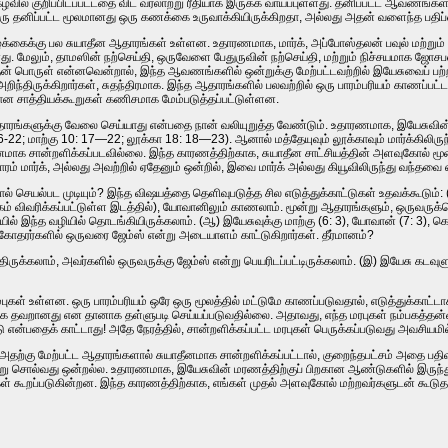
 நிகழ்வில் குறிப்பிடப்பட்டதை விட வரலாற்று ரீதியாக இருக்க வாய்ப்புள்ளது. தனிப்பட்ட ஆவண
ு தனிப்பட்ட மூலமானது ஒரு கணக்கை உருவாக்கியிருக்கிறதா, அல்லது அதன் வளைந்த பதிப்ப
வாழ்க்கைக்கு பல சுயாதீன ஆதாரங்கள் உள்ளன. உதாரணமாக, மார்க், அப்போஸ்தலன் பவுல் மற்ற
து. மேலும், தாமஸின் நற்செய்தி, ஒருவேளை பேதுருவின் நற்செய்தி, மற்றும் நிச்சயமாக ஜோ
 பொருள் என்னவென்றால், இந்த ஆவணங்களில் ஒன்றுக்கு மேற்பட்டவற்றில் இயேசுவைப் பற்றி ஒர
ிந்திருக்கிறார்கள், சுதந்திரமாக. இந்த ஆதாரங்களில் பலவற்றில் ஒரு பாரம்பரியம் காணப்பட்
்கான சாத்தியக்கூறுகள் கணிசமாக மேம்படுத்தப்பட்டுள்ளன.
ங்களுக்கு வேலை செய்யாது என்பதை நான் வலியுறுத்த வேண்டும். உதாரணமாக, இயேசுவின் 
16-22; மாற்கு 10: 17—22; லூக்கா 18: 18—23). ஆனால் மத்தேயுவும் லூக்காவும் மார்க்கிலி
மாக சான்றளிக்கப்படவில்லை. இந்த காரணத்திற்காக, சுயாதீன சாட்சியத்தின் அளவுகோல் மூன
ார்க், அல்லது அவற்றில் ஏதேனும் ஒன்றில், இவை மார்க் அல்லது கியூவிலிருந்து வந்தவை 
் செயல்பட முடியும்? இந்த விஷயத்தை தெளிவுபடுத்த சில எடுத்துக்காட்டுகள் உதவக்கூடும்: 
ரசங்கம் விவரிக்கப்பட்டுள்ள இடத்தில்), யோவானிலும் காணலாம். மூன்று ஆதாரங்களும், ஒரு
த வழியில் தொடங்கியிருக்கலாம். (ஆ) இயேசுவுக்கு மாற்கு (6: 3), யோவான் (7: 3), கொரிந்திய
ரர்களில் ஒருவரை ஜேம்ஸ் என்று அடையாளம் காட்டுகிறார்கள். தீர்மானம்?
ுக்கலாம், அவர்களில் ஒருவருக்கு ஜேம்ஸ் என்று பெயரிடப்பட்டிருக்கலாம். (இ) இயேசு கடவு
ள் உள்ளன. ஒரு பாரம்பரியம் ஒரே ஒரு மூலத்தில் மட்டுமே காணப்படுவதால், எடுத்துக்காட்டா
யாக தவறானது என தானாக தள்ளுபடி செய்யப்படுவதில்லை. அதாவது, எந்த மரபுகள் நம்பகத்த
ன்பதைக் காட்டாது! அதே நேரத்தில், சான்றளிக்கப்பட்ட மரபுகள் பெருக்கப்படுவது அவசியம
 அதற்கு மேற்பட்ட ஆதாரங்களால் சுயாதீனமாக சான்றளிக்கப்பட்டால், குறைந்தபட்சம் அதை 
ன்று சொல்வது ஒன்றல்ல. உதாரணமாக, இயேசுவின் மரணத்திற்குப் பிறகான ஆண்டுகளில் இருந்து 
் கூறப்படுகின்றன. இந்த காரணத்திற்காக, எங்கள் முதல் அளவுகோல் மற்றவர்களுடன் கூடு