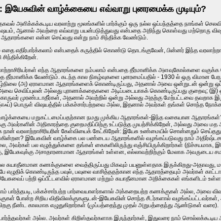
ம்: இயேசுவின் வாழ்க்கையை எவ்வாறு புனரமைக்க முடியும்?
 தகவல் அளிக்கக்கூடிய வரலாற்று மூலங்களில் பார்க்கும் ஒரு நல்ல ஒப்பந்தத்தை நாங்கள் ச
ஷயம், ஆனால் அவற்றை எவ்வாறு பயன்படுத்துவது என்பதை அறிந்து கொள்வது மற்றொரு விஷயம்
்ள ஆதாரங்களை என்ன செய்வது என்று நாம் சிந்திக்க வேண்டும்.
 எதை எதிர்பார்க்கலாம் என்பதைக் கருத்தில் கொண்டு தொடங்குவேன், பின்னர் இந்த வரலாற்றாச
சிந்திக்கிறேன்.
்-வரலாற்றாசிரியர்கள் எந்த ஆதாரங்களை நம்பலாம் என்பதை தீர்மானிக்க அளவுகோல்களை வகுக்க
 தீர்மானிக்க வேண்டும். கடந்த கால நிகழ்வுகளை புனரமைப்பதில் - 1930 ல் ஒரு விமான பே
ழ்நிலை (அ) ஏராளமான ஆதாரங்களைக் கொண்டிருப்பது, அதனால் அவை ஒன்றுடன் ஒன்று ஒப்பிட
 அவை செவிப்புலன் அல்லது புராணக்கதைகளை அடிப்படையாகக் கொண்டிருப்பது குறைவு; (இ) ஒ
ொருவர் முரண்படாதீர்கள், அதனால் அவற்றில் ஒன்று அல்லது அதற்கு மேற்பட்டவை தவறாக இர
 (எஃப்) பொருள் விஷயத்தில் பக்கச்சார்பற்றவை அல்ல, இதனால் அவர்கள் தங்கள் சொந்த நோக
ன் வாழ்க்கையை மறுகட்டமைப்பதற்கான நமது முக்கிய ஆதாரங்கள்-இந்த வகையான ஆதாரங்கள்? கே
ளுக்கு அவர்களின் அதிகாரத்தை குறைமதிப்பிற்கு உட்படுத்த முயற்சிக்கிறேன், அல்லது அ
லாக நான் வரலாற்றாசிரியரின் கேள்வியைக் கேட்கிறேன்: இயேசு உண்மையில் சொன்னதும் செய்தது
கின்றன? இயேசுவின் வாழ்க்கை பல பண்டைய ஆதாரங்களில் வழங்கப்படுவது நாம் அதிர்ஷ்டசாலி.
்லை, அவர்கள் பல எழுத்துக்களை தங்கள் கைகளிலிருந்து எஞ்சியிருக்கிறார்கள் (நிச்சயமாக, இ
்கு, இயேசுவுக்கு அசாதாரணமான ஆதாரங்கள் உள்ளன, எல்லாவற்றிற்கும் மேலாக அவருடைய சமக
 சுயாதீனமான கணக்குகளை வைத்திருப்பது மிகவும் பயனுள்ளதாக இருக்கிறது-அதாவது, மார்க
ன்பே எழுதிக் கொண்டிருந்த பவுல், பவுலை வாசித்ததற்கான எந்த ஆதாரத்தையும் அவர்கள் காட
யேசுவைப் பற்றி ஒப்பீட்டளவில் ஏராளமான மற்றும் சுயாதீனமான அறிக்கைகள் எங்களிடம் உள்
நாம் பார்த்தபடி, பக்கச்சார்பற்ற பார்வையாளர்களால் அக்கறையற்ற கணக்குகள் அல்ல, அவை விவ
ுகள் போன்ற சிறிய விதிவிலக்குகளுடன்-இயேசுவின் சொந்த சீடர்களால் வழங்கப்பட்டவர்கள்
பிறகு நீண்ட காலமாக எழுதுகிறார்கள் (முப்பத்தைந்து முதல் அறுபத்தைந்து ஆண்டுகள் வரை).
் பார்த்தவர்கள் அல்ல. அவர்கள் கிறிஸ்தவர்களாக இருந்தார்கள், இதுவரை நாம் சொல்லக்கூடிய