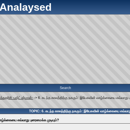
y Analaysed
Search
்கதரிசி -பார்ட் எர்மான்-
->
6. கடந்த காலத்திற்கு நகரும்: இயேசுவின் வாழ்க்கையை எவ்வாறு ப
TOPIC: 6. கடந்த காலத்திற்கு நகரும்: இயேசுவின் வாழ்க்கையை எவ்வாற
வாழ்க்கையை எவ்வாறு புனரமைக்க முடியும்?