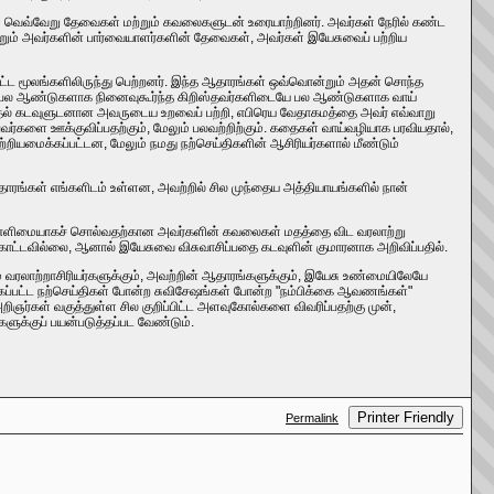
ளை வெவ்வேறு தேவைகள் மற்றும் கவலைகளுடன் உரையாற்றினர். அவர்கள் நேரில் கண்ட
்றும் அவர்களின் பார்வையாளர்களின் தேவைகள், அவர்கள் இயேசுவைப் பற்றிய
்ட மூலங்களிலிருந்து பெற்றனர். இந்த ஆதாரங்கள் ஒவ்வொன்றும் அதன் சொந்த
க பல ஆண்டுகளாக நினைவுகூர்ந்த கிறிஸ்தவர்களிடையே பல ஆண்டுகளாக வாய்
ுறுத்தல் கடவுளுடனான அவருடைய உறவைப் பற்றி, எபிரெய வேதாகமத்தை அவர் எவ்வாறு
வர்களை ஊக்குவிப்பதற்கும், மேலும் பலவற்றிற்கும். கதைகள் வாய்வழியாக பரவியதால்,
யமைக்கப்பட்டன, மேலும் நமது நற்செய்திகளின் ஆசிரியர்களால் மீண்டும்
்கள் எங்களிடம் உள்ளன, அவற்றில் சில முந்தைய அத்தியாயங்களில் நான்
ளவு எளிமையாகச் சொல்வதற்கான அவர்களின் கவலைகள் மதத்தை விட வரலாற்று
காட்டவில்லை, ஆனால் இயேசுவை விசுவாசிப்பதை கடவுளின் குமாரனாக அறிவிப்பதில்.
ும் வரலாற்றாசிரியர்களுக்கும், அவற்றின் ஆதாரங்களுக்கும், இயேசு உண்மையிலேயே
்கப்பட்ட நற்செய்திகள் போன்ற சுவிசேஷங்கள் போன்ற "நம்பிக்கை ஆவணங்கள்"
ிஞர்கள் வகுத்துள்ள சில குறிப்பிட்ட அளவுகோல்களை விவரிப்பதற்கு முன்,
ளுக்குப் பயன்படுத்தப்பட வேண்டும்.
Printer Friendly
Permalink