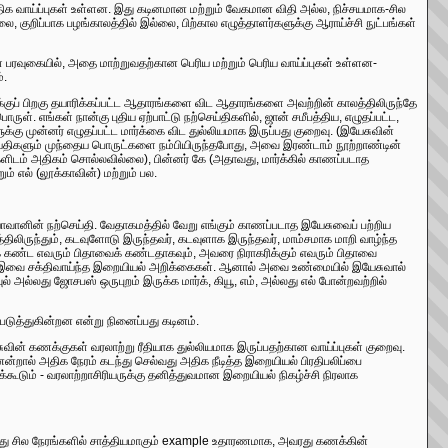
திக வாய்ப்புகள் உள்ளன. இது கடினமான மற்றும் வேகமான விதி அல்ல, நிச்சயமாக-சில
 குறிப்பாக பழங்காலத்தில் இல்லை, பிற்கால எழுத்தாளர்களுக்கு ஆராய்ச்சி நுட்பங்கள்
் பரவுகையில், அதை மாற்றுவதற்கான பெரிய மற்றும் பெரிய வாய்ப்புகள் உள்ளன-
்.
க்குப் பிறகு தயாரிக்கப்பட்ட ஆதாரங்களை விட ஆதாரங்களை அவற்றின் காலத்திலிருந்தே
 எங்கள் நான்கு புதிய ஏற்பாட்டு நற்செய்திகளில், ஜான் சமீபத்திய, எழுதப்பட்ட,
க்கு முன்னர் எழுதப்பட்ட மார்க்கை விட துல்லியமாக இருப்பது குறைவு. (இயேசுவின்
்திகளும் முந்தைய பொருட்களை நம்பியிருந்தபோது, ​​அவை இரண்டாம் நூற்றாண்டின்
்களிடம் அதிகம் சொல்லவில்லை), பின்னர் கே (அதாவது, மார்க்கில் காணப்படாத
ம் எல் (லூக்காவின்) மற்றும் பல.
யோவானின் நற்செய்தி. வேதாகமத்தில் வேறு எங்கும் காணப்படாத இயேசுவைப் பற்றிய
லிருந்தும், கடவுளோடு இருந்தவர், கடவுளாக இருந்தவர், மாம்சமாக மாறி வாழ்ந்த
் கண்ட எவரும் பிதாவைக் கண்டதாகவும், அவரை நிராகரிக்கும் எவரும் பிதாவை
14: 9). இவை சக்திவாய்ந்த இறையியல் அறிக்கைகள். ஆனால் அவை உண்மையில் இயேசுவால்
 அல்லது ஜோசபஸ் ஒருபுறம் இருக்க மார்க், கியூ, எம், அல்லது எல் போன்றவற்றில்
டுத்துகின்றன என்று நினைப்பது கடினம்.
வின் கணக்குகள் வரலாற்று ரீதியாக துல்லியமாக இருப்பதற்கான வாய்ப்புகள் குறைவு.
்றால் அதிக நேரம் கடந்து செல்வது அதிக நீடித்த இறையியல் பிரதிபலிப்பை
கூடும் - வரலாற்றாசிரியருக்கு தனித்துவமான இறையியல் நிகழ்ச்சி நிரலாக
து சில நேரங்களில் சாத்தியமாகும் example உதாரணமாக, அவரது கணக்கின்