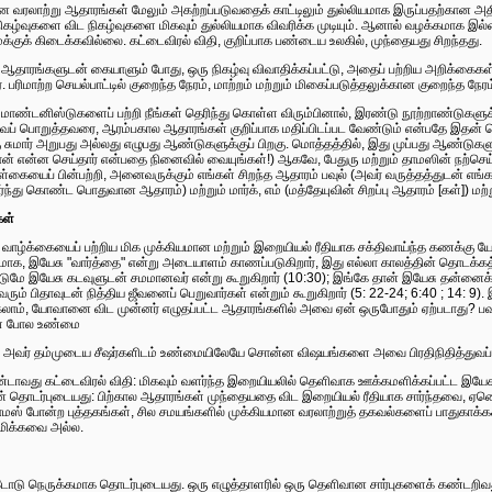
ன வரலாற்று ஆதாரங்கள் மேலும் அகற்றப்படுவதைக் காட்டிலும் துல்லியமாக இருப்பதற்கான அ
கழ்வுகளை விட நிகழ்வுகளை மிகவும் துல்லியமாக விவரிக்க முடியும். ஆனால் வழக்கமாக இல்லை,
நமக்குக் கிடைக்கவில்லை. கட்டைவிரல் விதி, குறிப்பாக பண்டைய உலகில், முந்தையது சிறந்தது.
ஆதாரங்களுடன் கையாளும் போது, ​​ஒரு நிகழ்வு விவாதிக்கப்பட்டு, அதைப் பற்றிய அறிக்கைகள
 பரிமாற்ற செயல்பாட்டில் குறைந்த நேரம், மாற்றம் மற்றும் மிகைப்படுத்தலுக்கான குறைந்த நேரம
த மாண்டனிஸ்டுகளைப் பற்றி நீங்கள் தெரிந்து கொள்ள விரும்பினால், இரண்டு நூற்றாண்டுகளு
 பொறுத்தவரை, ஆரம்பகால ஆதாரங்கள் குறிப்பாக மதிப்பிடப்பட வேண்டும் என்பதே இதன் பொருள்.
 சுமார் அறுபது அல்லது எழுபது ஆண்டுகளுக்குப் பிறகு. மொத்தத்தில், இது முப்பது ஆண்டுகளு
ான் என்ன செய்தார் என்பதை நினைவில் வையுங்கள்!) ஆகவே, பேதுரு மற்றும் தாமஸின் நற்செய
ொள்கையைப் பின்பற்றி, அனைவருக்கும் எங்கள் சிறந்த ஆதாரம் பவுல் (அவர் வருத்தத்துடன் எங
ந்து கொண்ட பொதுவான ஆதாரம்) மற்றும் மார்க், எம் (மத்தேயுவின் சிறப்பு ஆதாரம் [கள்]) மற்று
கள்
் வாழ்க்கையைப் பற்றிய மிக முக்கியமான மற்றும் இறையியல் ரீதியாக சக்திவாய்ந்த கணக்கு 
, இயேசு "வார்த்தை" என்று அடையாளம் காணப்படுகிறார், இது எல்லா காலத்தின் தொடக்கத்தி
ட்டுமே இயேசு கடவுளுடன் சமமானவர் என்று கூறுகிறார் (10:30); இங்கே தான் இயேசு தன்னைக
எவரும் பிதாவுடன் நித்திய ஜீவனைப் பெறுவார்கள் என்றும் கூறுகிறார் (5: 22-24; 6:40 ; 
ேட்கலாம், யோவானை விட முன்னர் எழுதப்பட்ட ஆதாரங்களில் அவை ஏன் ஒருபோதும் ஏற்படாது? பவுல்
கள் போல உண்மை
், அவர் தம்முடைய சீஷர்களிடம் உண்மையிலேயே சொன்ன விஷயங்களை அவை பிரதிநிதித்துவப்ப
ண்டாவது கட்டைவிரல் விதி: மிகவும் வளர்ந்த இறையியலில் தெளிவாக ஊக்கமளிக்கப்பட்ட இயேசு
ன் தொடர்புடையது: பிற்கால ஆதாரங்கள் முந்தையதை விட இறையியல் ரீதியாக சார்ந்தவை, ஏனென
மஸ் போன்ற புத்தகங்கள், சில சமயங்களில் முக்கியமான வரலாற்றுத் தகவல்களைப் பாதுகாக்கக்
மிக்கவை அல்ல.
டோடு நெருக்கமாக தொடர்புடையது. ஒரு எழுத்தாளரில் ஒரு தெளிவான சார்புகளைக் கண்டறிவ