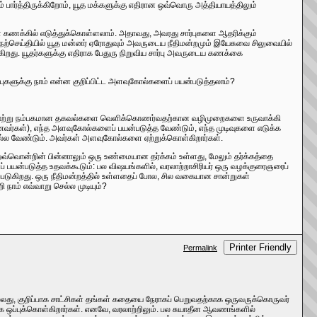
ம் பார்த்திருக்கிறோம், யூத மக்களுக்கு எதிரான ஒவ்வொரு அத்தியாயத்திலும்
 கணக்கில் எடுத்துக்கொள்ளலாம். அதாவது, அவரது சார்புகளை ஆதரிக்கும்
 நற்செய்தியில் யூத மன்னர் ஏரோதுவும் அவருடைய நீதிமன்றமும் இயேசுவை சிலுவையில்
றது. யூதர்களுக்கு எதிராக பேதுரு நிறுவிய சார்பு அவருடைய கணக்கை
புகளுக்கு நாம் என்ன குறிப்பிட்ட அளவுகோல்களைப் பயன்படுத்தலாம்?
்த வரலாற்று நம்பகமான தகவல்களை வெளிக்கொணர்வதற்கான வழிமுறைகளை உருவாக்கி
ானவர்கள்), எந்த அளவுகோல்களைப் பயன்படுத்த வேண்டும், எந்த முடிவுகளை எடுக்க
 சொல்ல வேண்டும். அவர்கள் அளவுகோல்களை ஏற்றுக்கொள்கிறார்கள்.
ஒவ்வொன்றின் பின்னாலும் ஒரு உண்மையான தர்க்கம் உள்ளது, மேலும் தர்க்கத்தை
 பயன்படுத்த உதவக்கூடும்: பல விஷயங்களில், வரலாற்றாசிரியர் ஒரு வழக்குரைஞரைப்
கப்படுகிறது. ஒரு நீதிமன்றத்தில் உள்ளதைப் போல, சில வகையான சான்றுகள்
நாம் எவ்வாறு செல்ல முடியும்?
Printer Friendly
Permalink
து, குறிப்பாக சாட்சிகள் தங்கள் கதையை நேராகப் பெறுவதற்காக ஒருவருக்கொருவர்
ாக ஒப்புக்கொள்கிறார்கள். எனவே, வரலாற்றிலும். பல சுயாதீன ஆவணங்களில்