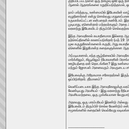
குறிப்பிடப்பட்டுள்ள ஒரு நிகழ்வு ஒரே ஒரு
ஆனால் ஆதாரங்களை உறுதிப்படுத்தாமல், ஒர
நாம் பார்த்தபடி, உண்மையில் இயேசுவின் 
எழுதினார்கள் என்று சொல்வது பாதுகாப்பான
உருவாக்கப்பட்டன என்பதைக் கண்டோம். இதன்
முடியாது, ஏனென்றால் மற்றவர்களும் அதை அற
வரலாற்று இயேசுவிடம் திரும்பிச் செல்வதற
இந்த அளவுகோல் சுயாதீனமாக இல்லாத ஆதார
நற்செய்திகளில் காணப்படுகிறார் (மத் 19: 
மூல கருதுகோள்களைக் கருதி, அது சுயாதீன
ஏனெனில் இதுபோன்ற கதைகளுக்கான ஆதாரம் ம
அப்படியானால், எந்த சூழ்நிலையில் அளவுகோல
மார்க்கிலும், கியூவிலும் (யோவானின் பி
ஊழியத்தை ஏன் தொடங்கின? இது உண்மையில் இந்
மற்றும் ஜோசபஸ் அனைவரும் அவருடைய சகோத
இயேசுவுக்கு அநேகமாக சகோதரர்கள் இருந்திர
ஒப்பிடுகிறார். தீர்மானம்?
வெளிப்படையாக இந்த அளவுகோலுக்கு வரம்புக
வேண்டியது அவசியம் - இது வரலாற்று ரீதி
அவசியமற்றவை, ஒரு முக்கியமான வேறுபாடு எ
அதாவது, ஒரு பாரம்பரியம் இரண்டு அல்லது
இயேசுவிடம் திரும்பிச் செல்ல வேண்டும் எ
சமூகங்களில் கதையின் வெவ்வேறு வடிவங்கள
__________________