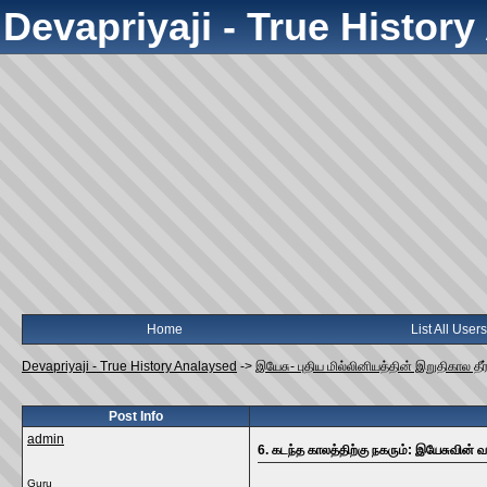
Devapriyaji - True Histor
Home
List All Users
Devapriyaji - True History Analaysed
->
இயேசு- புதிய மில்லினியத்தின் இறுதிகால தீர்க
Post Info
admin
6. கடந்த காலத்திற்கு நகரும்: இயேசுவின் 
Guru