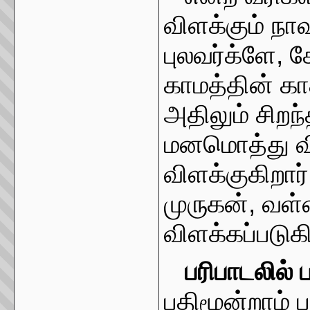
விளக்கும் ந
புலவர்க்ளே
,
க
காமத்தின் கா
அதிலும் சிறந
மனமொத்து விரு
விளக்குகிறார்
முருகன்
,
வள்
விளக்கப்படுக
பரிபாடலில் 
பதிமூன்றாம் 