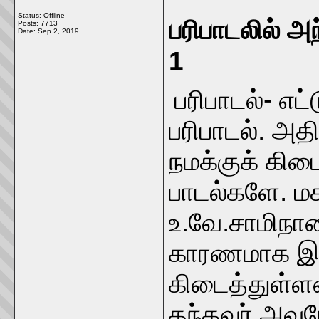
Status: Offline
பரிபாடலில் அ
Posts: 7713
Date:
Sep 2, 2019
1 ச.ந
பரிபாடல்- எ
பரிபாடல். அத
நமக்குக் கிடை
பாடல்களே. 
உ.வே.சாமிநா
காரணமாக இந்
கிடைத்துள்ளன
தந்தவர் அவர