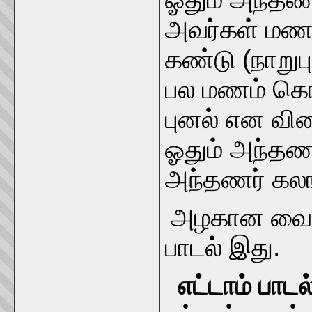
அவர்கள் மணத
கண்டு (நாறுப
பல மணம் கொண
புனல் என வி
ஓதும் அந்தணர்
அந்தணர் கலங
அழகான வையைப
பாடல் இது.
எட்டாம் பாடல