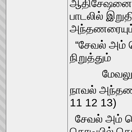
ஆதிசேஷனைக் க
பாடலில் இறுத
அந்தணரையும் 
“சேவல் அம் 
நிறுத்தும்
மேவலுள் ப
நாவல் அந்தண
11 12 13)
சேவல் அம் 
கொடியில் 