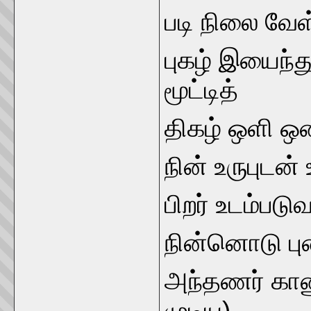
படி நிலை வேள
புகழ் இயைந்
மூட்டித்
திகழ் ஒளி ஒண
நின் உருபுடன் 
பிறர் உடம்படு
நின்னொடு ப
அந்தணர் காணு
முடிய)