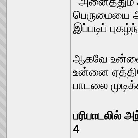
அனைத்தும் அற
பெருமையை அர
இப்படிப் புகழ்
ஆகவே உன்னை
உன்னை ஏத்தின
பாடலை முடிக்க
பரிபாடலில் 
4
ச.நா