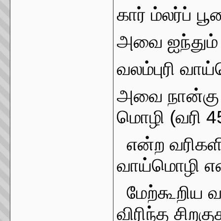
கார் ம்லர்ப
அவை ஐந்தும்
வலம்புரி வாய
அவை நான்கு 
மொழி (வரி
4
என்ற வரிகளி
வாய்மொழி என்
மேற்கூறிய வ
விரிந்த சிற