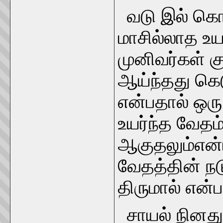
வடு இல் கொள
மாசில்லாத 
முனிவர்கள் கு
ஆய்ந்தது கெட
என்பதால் ஒரு
உயர்ந்த வேதம்
ஆகுதலும்என்
வேதத்தின் 
திருமால் என்ப
சாயல் நினது