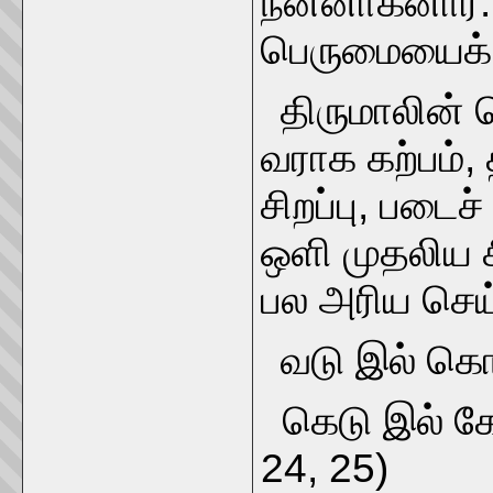
நன்னாகனார்.
பெருமையைக்
திருமாலின் 
வராக கற்பம்,
சிறப்பு, படைச
ஒளி முதலிய சி
பல அரிய செய
வடு இல் கொள
கெடு இல் கேள
24, 25)