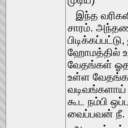
இந்த வரிகளி
சாரம். அந்தண
பிடிக்கப்பட்
ஹோமத்தில் உ
வேதங்கள் ஓதப
உள்ள வேதங்கள
வடிவங்களாய் 
கூட நம்பி ஒப்
வைப்பவன் நீ.