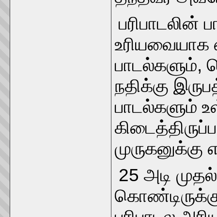
பரிபாடலின் ப
உரியவையாக எட
பாடல்களும்,
நதிக்கு இருப
பாடல்களும் 
கிடைத்திருப்
முருகனுக்கு 
25 அடி முதல
கொண்டிருக்க
பரிபாடல அரி