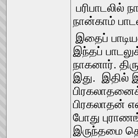
பரிபாடலில் நா
நான்காம் பா
இதைப் பாடி
இந்தப் பாடல
நாகனார். திர
இது. இதில்
பிரகலாதனைக்
பிரகலாதன் எ
போது புராணங்
இருந்தமை தெ