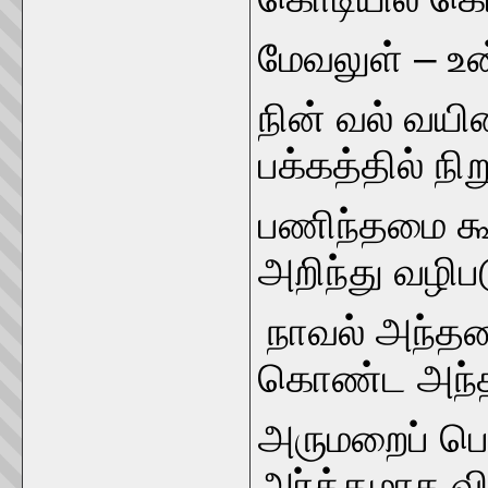
மேவலுள் – உ
நின் வல் வயின
பக்கத்தில் நி
பணிந்தமை கூ
அறிந்து வழிப
நாவல் அந்தண
கொண்ட அந்த
அருமறைப் பொ
அர்த்தமாக வ