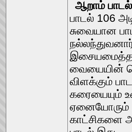
ஆறாம் பாடல்
பாடல் 106 
சுவையான பாடல
நல்லந்துவனார்
இசையமைத்தவர
வையையின் ப
விளக்கும் பா
கரையையும் உ
ஏனையோரும் ப
காட்சிகளை அழக