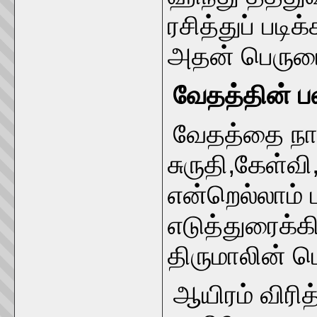
ரசித்துப் படி
அதன் பெருமை
வேதத்தின் ப
வேதத்தை நா
சுருதி,கேள்வ
என்றெல்லாம்
எடுத்துரைக்கி
திருமாலின் 
ஆயிரம் விர