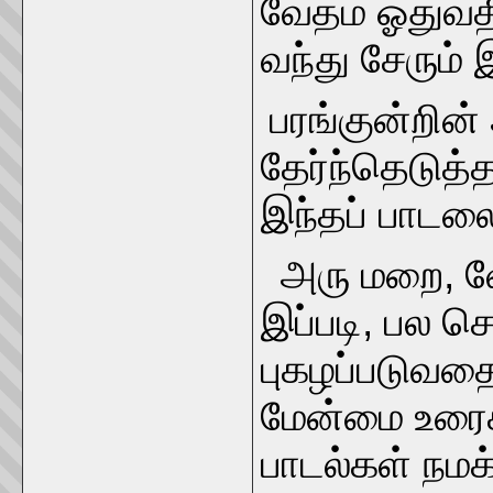
வேதம் ஓதுவத
வந்து சேரும் 
பரங்குன்றி
தேர்ந்தெடுத்
இந்தப் பாடலை
அரு மறை, வே
இப்படி, பல ச
புகழப்படுவத
மேன்மை உரைக்
பாடல்கள் நமக