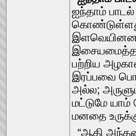
ஐந்தாம் பாடல
கொண்டுள்ளது
இளவெயினனார்
இசையமைத்தவ
பற்றிய அழகான
இரப்பவை பொர
அல்ல; அருளும
மட்டுமே யாம்
மனதை உருக்க
“ஆதி அந்தண