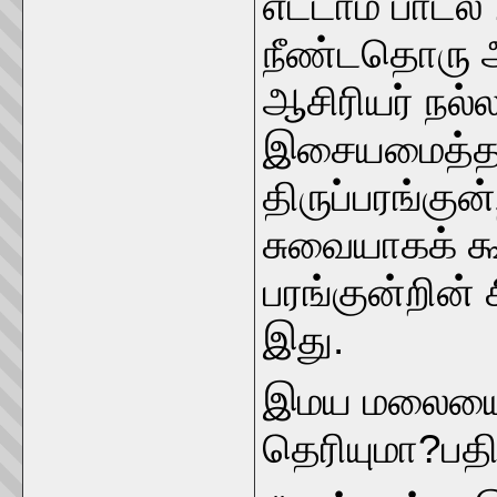
எட்டாம் பாட
நீண்டதொரு அ
ஆசிரியர் நல்ல
இசையமைத்தவர
திருப்பரங்க
சுவையாகக் க
பரங்குன்றின் 
இது.
இமய மலையை ஒ
தெரியுமா?பதி