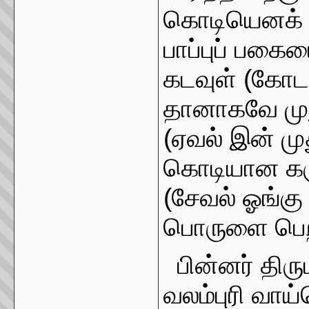
கொடியெனக் க
பாப்புப் பக
கடவுள் (கோட
தானாகவே மு
(ஏவல் இன் மு
கொடியான கர
(சேவல் ஓங்கு
பொருளை பெற
பின்னர் திர
வலம்புரி வாய