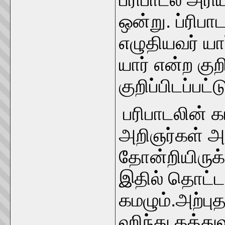
ஒன்று. ப்ரிப
எழுதியவர் ய
யார் என்ற குறி
குறிப்பிடப்பட்
பரிபாடலின் 
அறிஞர்கள் அத
தோன்றியிருக்
இதில் தொட்ட
கமழும்.அற்பு
ஹிந்து தத்த