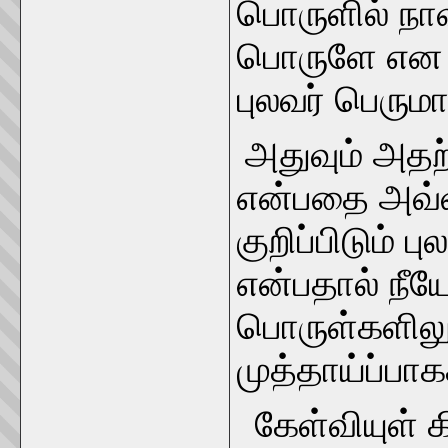
பொருளில் நா
பொருளே என த
புலவர் பெருமா
அதுவும் அதற்
என்பதை அவ்வ
குறிப்பிடும் ப
என்பதால் நீ
பொருள்களிலும
முத்தாய்ப்பாகக
கேள்வியுள் 