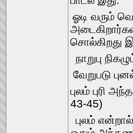
பாடல் இது.
ஓடி வரும் வ
அடைகிறார்கள
சொல்கிறது இப
நாறுபு நிகழு
வேறுபடு புன
புலம் புரி அ
43-45)
புலம் என்றால்
ஓதும் அந்தணர