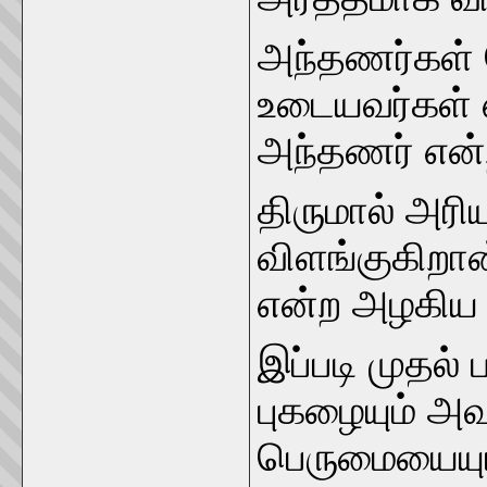
அந்தணர்கள் 
உடையவர்கள்
அந்தணர் என்
திருமால் அரி
விளங்குகிறா
என்ற அழகிய 
இப்படி முதல
புகழையும் அவ
பெருமையையும்