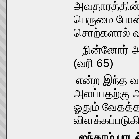
அவதாரத்தின் 
பெருமை போன்
சொற்களால் வர
நின்னோர் 
(வரி 65)
என்ற இந்த வ
அளப்பதற்கு அ
ஓதும் வேதத்த
விளக்கப்படுக
ஐந்தாம் பாடல