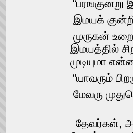
“பரங்குன்று இ
இமயக் குன்றி
முருகன் உறைந
இமயத்தில் சி
முடியுமா என்
“யாவரும் பிற
மேவரு முதும
(வரிக
தேவர்கள், அ