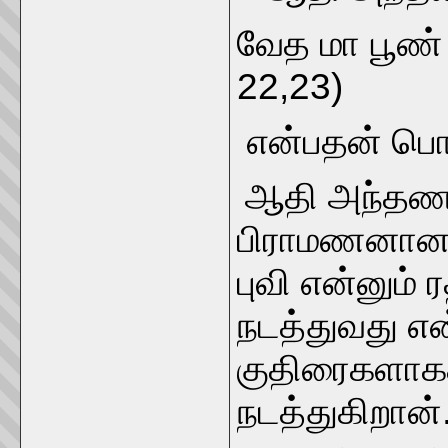
வேத மா பூண் 
22,23)
என்பதன் பொர
ஆதி அந்தணன
பிராமணனான 
புவி என்னும் 
நடத்துவது எ
குதிரைகளாகக
நடத்துகிறான்