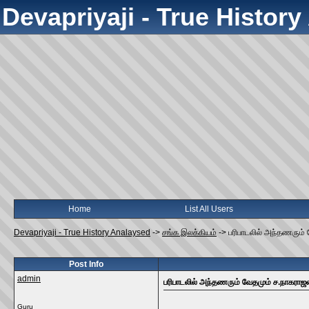
Devapriyaji - True Histor
Home
List All Users
Devapriyaji - True History Analaysed
->
சங்க இலக்கியம்
->
பரிபாடலில் அந்தணரும்
Post Info
admin
பரிபாடலில் அந்தணரும் வேதமும் ச.நாகராஜ
Guru