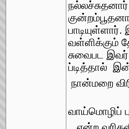
நல்லச்சுதனார
குன்றம்பூதனா
பாடியுள்ளார்
வள்ளிக்கும்
சுவைபட இவர் 
ப்டித்தால்
இன்
நான்மறை விர
வாய்மொழிப் ப
என்ற வரிக