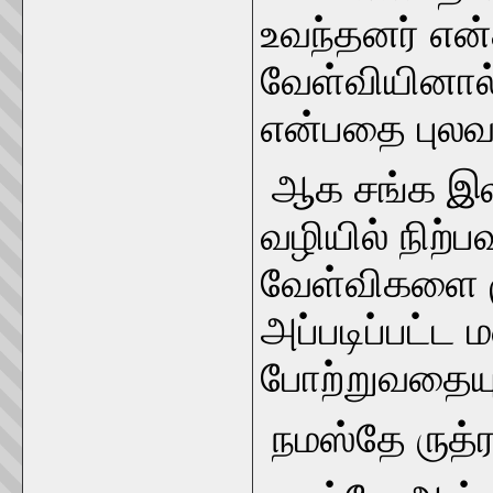
உவந்தனர் என்
வேள்வியினால்
என்பதை புலவர்
ஆக சங்க இலக
வழியில் நிற்
வேள்விகளை ம
அப்படிப்பட்ட 
போற்றுவதையு
நமஸ்தே ருத