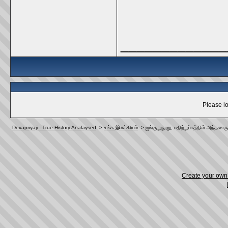
_____________
Please lo
Devapriyaji - True History Analaysed
->
சங்க இலக்கியம்
->
ஐங்குறுநூறு, பதிற்றுப்பத்தில் அந்தணர
Create your ow