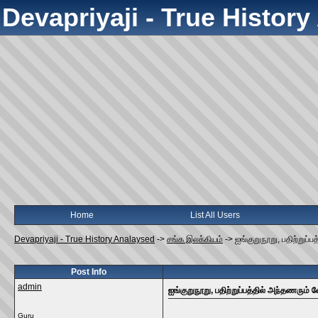
Devapriyaji - True Histor
Home
List All Users
Devapriyaji - True History Analaysed
->
சங்க இலக்கியம்
->
ஐங்குறுநூறு, பதிற்றுப்
Post Info
admin
ஐங்குறுநூறு, பதிற்றுப்பத்தில் அந்தணரும் 
Guru