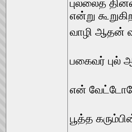
புல்லைத் தின்ன
என்று கூறுகி
வாழி ஆ
பகைவர் பு
என் வே
பூத்த கரு