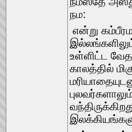
நமஸ்தே அஸ்
நம:
என்று கம்பீர
இல்லங்களிலும்
உள்ளிட்ட வேத
காலத்தில் மிக
மரியாதையுடனு
புலவர்களாலும்
வந்திருக்கி
இலக்கியங்களு