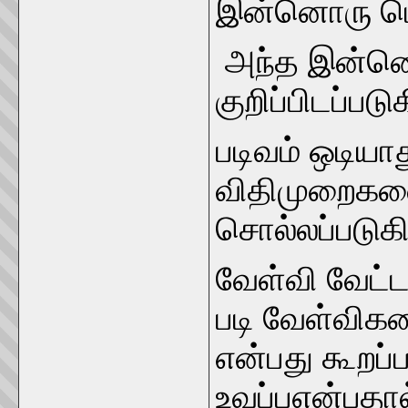
இன்னொரு பெய
அந்த இன்னொ
குறிப்பிடப்படு
படிவம் ஒடியா
விதிமுறைகளை
சொல்லப்படுக
வேள்வி வேட்
படி வேள்விக
என்பது கூறப்ப
உவப்பஎன்பதால