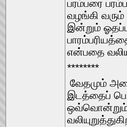
பரம்பரை பரம
வழங்கி வரும
இன்றும் ஓதப்
பாரம்பரியத்த
என்பதை வலிய
********
வேதமும் அத
இடத்தைப் பெற
ஒவ்வொன்றும்
வலியுறுத்துகி