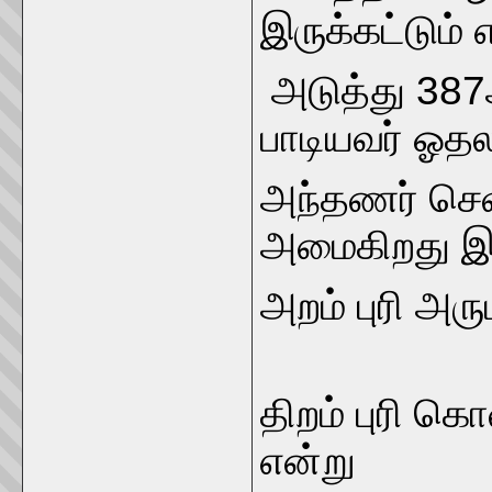
இருக்கட்டும்
அடுத்து 387ஆ
பாடியவர் ஓதல
அந்தணர் செ
அமைகிறது இந்
அறம் புரி
திறம் புரி 
என்ற