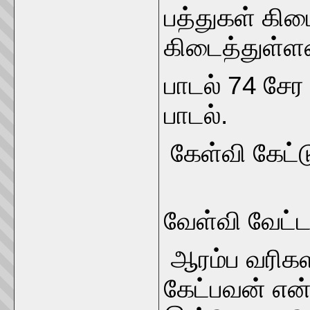
பத்துகள் கிட
கிடைத்துள்ள
பாடல் 74 சேர
பாடல்.
கேள்வி கே
வேள்வி வேட்ட
ஆரம்ப வரிக
கேட்பவன் என்ற