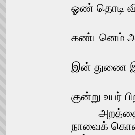
ஓண் தொடி 
கண்டனெம்
இன் துண
குன்று உய
அறத்தைப் ப
நாவைக் கொ