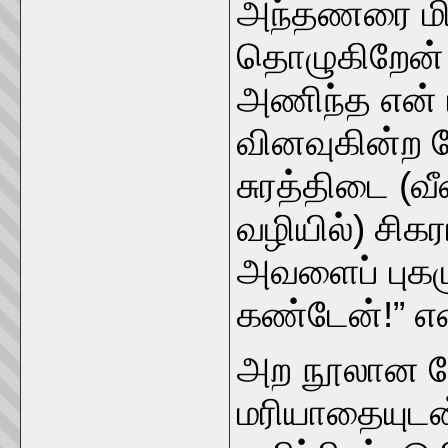
அந்தணரை மி
தொழுகிறேன்
அணிந்த என் 
வினவுகின்ற 
சுரத்திடை (வ
வழியில்) சி
அவளைப் புக
கண்டேன்!” என
அற நூலான 
மரியாதையுடன