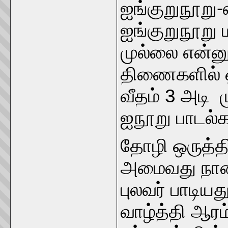
ஐங்குறுநூறு
ஐங்குறுநூறு ம
முல்லை என்னும
திணைகளில் ஒ
வீதம் 3 அடி 
ஐநூறு பாடல
தோழி ஒருத்த
அமைவது நான்
புலவர் பாடி
வாழ்த்தி ஆரம