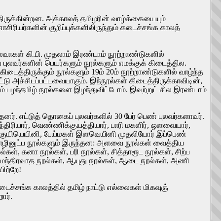
்திருக்கின்றன. அக்காலத் தமிழரின் வாழ்க்கையையும்
ாசிரியர்களின் குறிப்புக்களிலிருந்தும் கடைச்சங்க காலத்
வாகள் கி.பி. முதலாம் இரண்டாம் நூற்றாண்டுகளில்
் புலவர்களின் பெயர்களும் நூல்களும் எமக்குக் கிடைத்தில.
கிடைத்திருக்கும் நூல்களும் 19ம் 20ம் நூற்றாண்டுகளில் வாழ்ந்த
்டு அச்சிடப்பட்டவையாகும். இந்நூல்கள் கிடைத்திருக்காவிடின்,
் பழந்தமிழ் நூல்களை இழந்துவிட்டோம். இவற்றுட் சில இரண்டாம்
்தனர். எட்டுத் தொகைப் புலவர்களில் 30 பேர் பெண் புலவர்களாவர்.
திரியார், வெண்ணிக்குயத்தியார், பாரி மகளிர், ஒளவையார்,
ள் குயியெயினி, பேய்மகள் இளவெயினி முதலியோர் இப்பெண்
ல தொழினுட்ப நூல்களும் இருந்தன: அளவை நூல்கள் வைத்திய
ள், கனா நூல்கள், பரி நூல்கள், சித்தாரூட நூல்கள், சிற்ப
ள், மந்திரவாத நூல்கள், ஆயுது நூல்கள், ஆடை நூல்கள், அணி
ிற்றே!
டைச்சங்க காலத்தில் தமிழ் நாட்டு எல்லைகள் மிகவுஞ்
ார்.