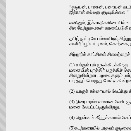
“துடியன், பாணன், பறையன் கட
இந்நான் கல்லது குடியுமில்லை.”
எனினும், இச்சாதிகளிடையில் உயர
சில வேற்றுமைகள் காணப்படுகின
தமிழ் நாட்டிலே பல்லாயிரஞ் சிற
காவிரிப்பூம் பட்டினம், கொற்கை
சிற்றூர்க் காட்சிகள் சிலவற்றைச் 
(1) எங்கும் புல் மூடிக்கிடக்கி
மனையின் புறத்திற் பருத்திச் ச
கிளறுகின்றன. பறவைகளும் பன்ற
பார்த்துப் பொழுது போக்குகின்றன
(2) வரகுக் கற்றையால் வேய்ந்து 
(3) நிரை மரங்களாலான வேலி சூழ
மனை வேயப்பட்டிருக்கிறது.
(4) தென்னங் கீற்றுக்களால் வேய
(5)கடற்கரையில் பரதவர் குடிசை