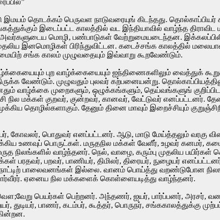
ைப்பில்”
ு இமயம் தொடக்கம் பெருவள நாடுவரையுங் கிடந்தது. தொல்காப்பியர்
த்துக்கும் இடைப்பட்ட காலத்தில் வட இந்தியாவில் வாழ்ந்த திராவிட மக
, அவர்களுடைய மொழி, பண்பாடுகள் வேற்றுமையடைந்தன. இக்கலப்பில
ு முதலிய இனமொழிகள் பிரிந்துவிட்டன. கடைச்சங்க காலத்தில் மலை
மையிற் சங்க காலம் முழுவதையும் இவ்வாறு கூறவேண்டும்.
்க்கையையும் புற வாழ்க்கையையும் ஐந்திணைகளிலும் வைத்துக் கூறுக
ுக்க வேண்டும். முழுவதும் புலவர் கற்பனையன்று. தொல்காப்பியத்திலு
ும் வாழ்க்கை முறைகளும், ஒழுக்கங்களும், தெய்வங்களுங் குறிப்பிடப
ில மக்கள் குறவர், குன்றவர், கானவர், வேட்டுவர் எனப்பட்டனர். தே
்கிய தொழில்களாகும். தேனும் தினை மாவும் இறைச்சியும் குறுஞ்சிநி
், கோவலர், பொதுவர் எனப்பட்டனர். ஆடு, மாடு மேய்த்தலும் வரகு 
ுக்கிய உணவுப் பொருட்கள். மருதநில மக்கள் வேளீர், உழவர் கனமர்,
ருத நிலங்களில் வாழ்ந்தனர். நெல், வாழை, கரும்பு முதலிய பயிர்கள
்கள் பரதவர், பறவர், பாணியர், திமிலர், திரையர், நுழையர் எனப்பட்டன
் நாட்டிற் பாலைவனங்கள் இல்லை. வானம் பொய்த்து வறண்டுபோன நிலங
போர்வீரர். ஏனைய நில மக்களைக் கொள்ளையடித்து வாழ்ந்தனர்.
வௌ;வேறு பெயர்கள் பெற்றனர். அந்தணர், ஐயர், பார்ப்பனர், அரசர், 
ையர், துடியர், பாணர், கடம்பர், கூத்தர், பொருநர், சங்ககாலத்துக்கு முற
கின்றன.