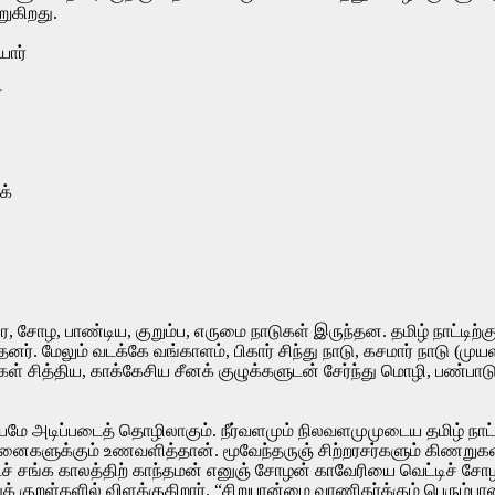
றுகிறது.
யோர்
்
க்
ர, சோழ, பாண்டிய, குறும்ப, எருமை நாடுகள் இருந்தன. தமிழ் நாட்டிற்
தனர். மேலும் வடக்கே வங்காளம், பிகார் சிந்து நாடு, கசமார் நாடு (
்கள் சித்திய, காக்கேசிய சீனக் குழுக்களுடன் சேர்ந்து மொழி, பண்பா
மே அடிப்படைத் தொழிலாகும். நீர்வளமும் நிலவளமுமுடைய தமிழ் நாட்டி
ைகளுக்கும் உணவளித்தான். மூவேந்தருஞ் சிற்றரசர்களும் கிணறுகள்
ச் சங்க காலத்திற் காந்தமன் எனுஞ் சோழன் காவேரியை வெட்டிச் சோழ நா
துக் குறள்களில் விளக்குகிறார். “சிறுபான்மை வாணிகர்க்கும் பெரும்