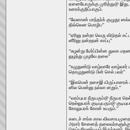
ஏனையோருக்கு முரித்து@ இது, 
உரைக்குறிப்பாகும்.
“வேளாண் மாந்தர்க் குழுதூ னல்
தில்லென மொழிப”
“ஏரினு நன்றா வெரு விடுதல் கட்ட
னீரினு நன்றதன் காப்பு”
“சுழன்று மேர்ப்பின்ன துலக மத
லுழந்து முழவே தலை”
“உழுதுண்டு வாழ்வாரே வாழ்வார் 
தொழுதுண்டு பின் செல் பவர்”
“இலமென் றசைஇ யிருப்பாரைக்
னில மென்னு நல்லா னறும்.”
“வரம்புயர நீருயரும்@ நீருயர நெ
நெல்லுயரக் குடியுயரும்@ குடிய
கோலுயரக் கோன் உயரும்.”
கடைச் சங்க கால விவசாயமுறை 
அரசர் சேனைத் தலைவர்களுக்கும
செய்யவேண்டியும் இருந்தனர். இவ