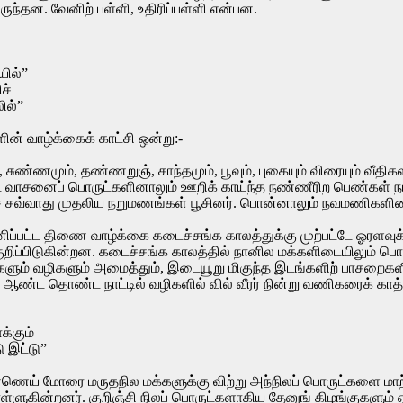
ுந்தன. வேனிற் பள்ளி, உதிரிப்பள்ளி என்பன.
ில்”
ச்
ில்”
ளின் வாழ்க்கைக் காட்சி ஒன்று:-
, சுண்ணமும், தண்ணறுஞ், சாந்தமும், பூவும், புகையும் விரையும் வீதிக
ட்ட வாசனைப் பொருட்களினாலும் ஊறிக் காய்ந்த நண்ணீரிற பெண்கள்
்குச் சவ்வாது முதலிய நறுமணங்கள் பூசினர். பொன்னாலும் நவமணிகளி
தனிப்பட்ட திணை வாழ்க்கை கடைச்சங்க காலத்துக்கு முற்பட்டே ஓரளவுக்
றிப்பிடுகின்றன. கடைச்சங்க காலத்தில் நானில மக்களிடையிலும் பொருள
திகளும் வழிகளும் அமைத்தும், இடையூறு மிகுந்த இடங்களிற் பாசறைகள
் ஆண்ட தொண்ட நாட்டில் வழிகளில் வில் வீரர் நின்று வணிகரைக் காத்
க்கும்
ு இட்டு”
்ணெய் மோரை மருதநில மக்களுக்கு விற்று அந்நிலப் பொருட்களை மாற்ற
்ளுகின்றனர். குறிஞ்சி நிலப் பொருட்களாகிய தேனுங் கிழங்குகளும