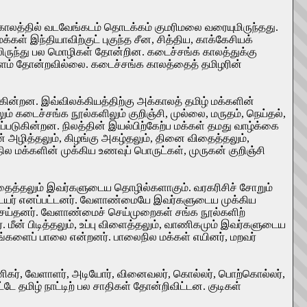
 காலத்தில் வடவேங்கடம் தொடக்கம் குமரிமலை வரையுமிருந்தது.
்கள் இந்தியாவிற்குட் புகுந்த சீன, சித்திய, காக்கேசியக்
ிருந்து பல மொழிகள் தோன்றின. கடைச்சங்க காலத்துக்கு
யாளம் தோன்றவில்லை. கடைச்சங்க காலத்தைத் தமிழரின்
ின்றன. இவ்விலக்கியத்திற்கு அக்காலத் தமிழ் மக்களின்
ம் கடைச்சங்க நூல்களிலும் குறிஞ்சி, முல்லை, மருதம், நெய்தல்,
்படுகின்றன. நிலத்தின் இயல்பிற்கேற்ப மக்கள் தமது வாழ்க்கை
ன் அழித்தலும், கிழங்கு அகழ்தலும், தினை விதைத்தலும்,
ல மக்களின் முக்கிய உணவுப் பொருட்கள், முருகன் குறிஞ்சி
விதைத்தலும் இவர்களுடைய தொழில்களாகும். வரகரிசிச் சோறும்
 கடையர் எனப்பட்டனர். வேளாண்மையே இவர்களுடைய முக்கிய
் செய்தனர். வேளாண்மைச் செய்முறைகள் சங்க நூல்களிற்
ர். மீன் பிடித்தலும், உப்பு விளைத்தலும், வாணிகமும் இவர்களுடைய
்களைப் பாலை என்றனர். பாலைநில மக்கள் எயினர், மறவர்
வணிகர், வேளாளர், அடியோர், வினைவலர், கொல்லர், பொற்கொல்லர்,
்பட்டே தமிழ் நாட்டிற் பல சாதிகள் தோன்றிவிட்டன. குடிகள்