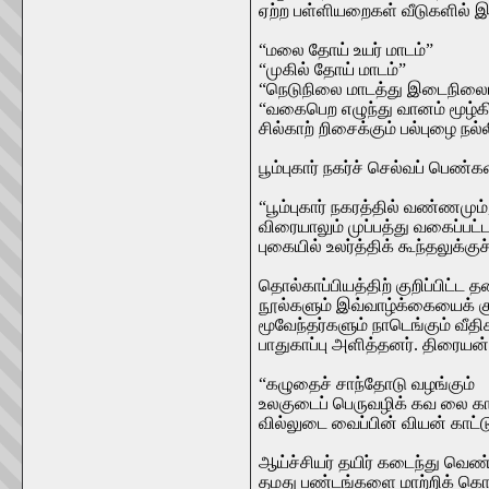
ஏற்ற பள்ளியறைகள் வீடுகளில் இர
“மலை தோய் உயர் மாடம்”
“முகில் தோய் மாடம்”
“நெடுநிலை மாடத்து இடைநிலைய
“வகைபெற எழுந்து வானம் மூழ்கி
சில்காற் றிசைக்கும் பல்புழை நல்ல
பூம்புகார் நகர்ச் செல்வப் பெண்க
“பூம்புகார் நகரத்தில் வண்ணமும்
விரையாலும் முப்பத்து வகைப்ப
புகையில் உலர்த்திக் கூந்தலுக
தொல்காப்பியத்திற் குறிப்பிட்ட 
நூல்களும் இவ்வாழ்க்கையைக் கு
மூவேந்தர்களும் நாடெங்கும் வீ
பாதுகாப்பு அளித்தனர். திரையன
“கழுதைச் சாந்தோடு வழங்கும்
உலகுடைப் பெருவழிக் கவ லை கா
வில்லுடை வைப்பின் வியன் காட்ட
ஆய்ச்சியர் தயிர் கடைந்து வெண
தமது பண்டங்களை மாற்றிக் கொள