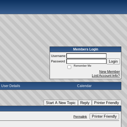
Members Login
Username
Login
Password
Remember Me
New Member
Lost Account Info?
User Details
Calendar
Start A New Topic
Reply
Printer Friendly
Printer Friendly
Permalink