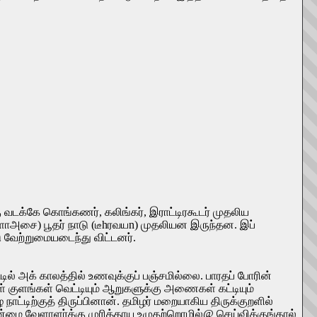
கு வடக்கே கொங்கணர், கலிங்கர், இராட்டிரகூடர் முதலிய
முயளாஅசை) பூதர் நாடு (டீhரவயn) முதலியன இருந்தன. இப்
டு வேற்றுமையடைந்து விட்டனர்.
ல் அக் காலத்தில் உணவுக்குப் பஞ்சமில்லை. பாரதப் போரின்
 குளங்கள் வெட்டியும் ஆறுகளுக்கு அணைகள் கட்டியும்
ட்டிற்குத் திருப்பினான். தமிழர் மறையாகிய திருக்குறளில்
பான்மை வேளாளர்க்கு முரித்தாய உழுதற்றொழில்@ செய்விக்குங்கால்