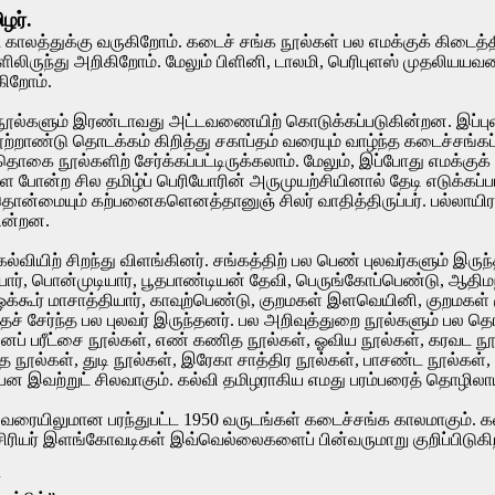
ழர்.
்ட காலத்துக்கு வருகிறோம். கடைச் சங்க நூல்கள் பல எமக்குக் கிடைத
ளிலிருந்து அறிகிறோம். மேலும் பிளினி, டாலமி, பெரிபுளஸ் முதலியயவன
ிறோம்.
 நூல்களும் இரண்டாவது அட்டவணையிற் கொடுக்கப்படுகின்றன. இப்புல
நூற்றாண்டு தொடக்கம் கிறித்து சகாப்தம் வரையும் வாழ்ந்த கடைச்சங்கப
ொகை நூல்களிற் சேர்க்கப்பட்டிருக்கலாம். மேலும், இப்போது எமக்குக் 
 போன்ற சில தமிழ்ப் பெரியோரின் அருமுயற்சியினால் தேடி எடுக்கப்பட
ொன்மையும் கற்பனைகளெனத்தானுஞ் சிலர் வாதித்திருப்பர். பல்லாயிரம
ின்றன.
்வியிற் சிறந்து விளங்கினர். சங்கத்திற் பல பெண் புலவர்களும் இருந
ர், பொன்முடியார், பூதபாண்டியன் தேவி, பெருங்கோப்பெண்டு, ஆதிமந்
க்கூர் மாசாத்தியார், காவுற்பெண்டு, குறமகள் இளவெயினி, குறமக
்தைச் சேர்ந்த பல புலவர் இருந்தனர். பல அறிவுத்துறை நூல்களும் ப
னப் பரீட்சை நூல்கள், எண் கணித நூல்கள், ஓவிய நூல்கள், கரவட நூல்க
்த நூல்கள், துடி நூல்கள், இரேகா சாத்திர நூல்கள், பாசண்ட நூல்க
பன இவற்றுட் சிலவாகும். கல்வி தமிழராகிய எமது பரம்பரைத் தொழிலாய
5 வரையிலுமான பரந்துபட்ட 1950 வருடங்கள் கடைச்சங்க காலமாகும். க
ஆசிரியர் இளங்கோவடிகள் இவ்வெல்லைகளைப் பின்வருமாறு குறிப்பிடுகிற
ா