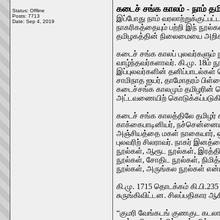
கடைச் சங்க காலம் - நாம் தமி
Status: Offline
Posts: 7713
இப்போது நாம் வரலாற்றுக்குட்பட
Date:
Sep 4, 2019
நாகரிகத்தையும் பற்றி இந் நூல்க
தமிழகத்தின் நிலைமையை அறிக
கடைச் சங்க காலப் புலவர்களும்
வாழ்ந்தவர்களாவர். கி.மு. 18ம் 
இப்புலவர்களின் தனிப்பாடல்கள் த
சாமிநாத ஐயர், தாமோதரம் பிள்ளை
கடைச்சங்க காலமும் தமிழரின் த
அட்டவணையிற் கொடுக்கப்படுக
கடைச் சங்க காலத்திலே தமிழர் கல
காக்கைபாடினியர், நச்சென்னையா
அஞ்சியத்தை மகள் நாகையார், ஒ
புலவரிற் சிலராவர். நாகர் இனத
நூல்கள், ஆரூட நூல்கள், இரத்தி
நூல்கள், சோதிட நூல்கள், நிமித
நூல்கள், அருங்கல நூல்கள் என்
கி.மு. 1715 தொடக்கம் கி.பி.23
சுருங்கிவிட்டன. சிலப்பதிகார 
“குமரி வேங்கடங் குணகுட கடல