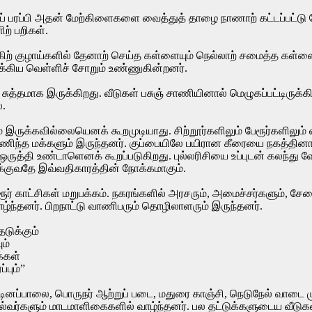
ைப் பரப்பி அதன் மேற்கிளைகளை வைத்துத் தாழை நாணாற் கட்டப்பட்டு மேல
ற் பறிகள்.
ங்கிற் குழாய்களில் தேனாற் செய்த கள்ளையும் நெல்லாற் சமைத்த கள்ளைய
்கிய வெள்ளிச் சோறும் உண்ணுகின்றனர்.
 சுத்தமாக இருக்கிறது. வீடுகள் பசுஞ் சாணியினால் மெழுகப்பட்டிருக்கி
ை.
 இருக்கவில்லையெனக் கூறமுடியாது. சிற்றூர்களிலும் பேரூர்களிலும
 அணிந்த மக்களும் இருந்தனர். குப்பையிலே பயிரான கீரையை நகத்தினா
ந்து ஒருத்தி உண்டாளெனக் கூறப்படுகிறது. புல்லரிசியை உப்புடன் கலந
க்குவதே இவ்வதிகாரத்தின் நோக்கமாகும்.
 பேரூர் காட்சிகள் மறுபக்கம். நகரங்களில் அரசரும், அமைச்சர்களும், 
்ந்தனர். பிறநாட்டு வாணிபரும் தொழிலாளரும் இருந்தனர்.
டுக்கும்
ம்
க்கள்
்பும்”
டினப்பாலை, பொருநர் ஆற்றுப் படை, மதுரை காஞ்சி, நெடுநேல் வாடை 
்வர்களும் மாடமாளிகைகளில் வாழ்ந்தனர். பல தட்டுக்களுடைய வீடுகளி