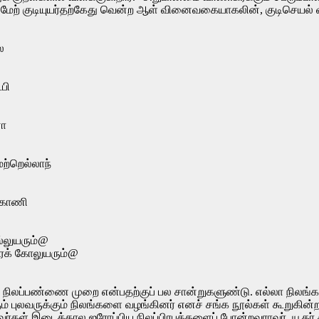
மேற் குடியுயர்தற்கேது வென்ற ஆள் வினைவகையாகலின், குடிசெயல் வக
ல
பி
னா
மற்றெல்லாந்
 காணி
ல்லுயரும்@
ுயரக் கோலுயரும்@
நிலப்பண்ணை முறை என்பதற்குப் பல சான்றுகளுண்டு. எல்லா நிலங்
் புலவருக்கும் நிலங்களை வழங்கினர் எனச் சங்க நூல்கள் கூறுகின
ர்கள் இடைக்கால ஐரோப்பிய நிலப்பிரபுக்களைப் போன்றவராவர். யூதர் க