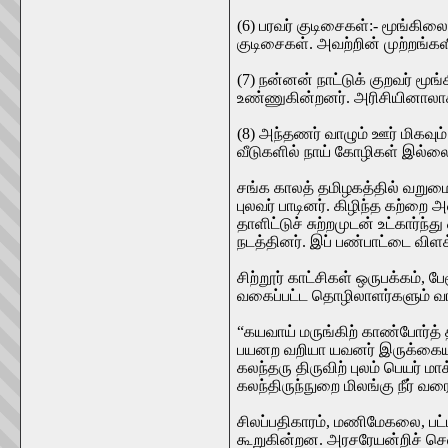
(6) பரவர் குடிசைகள்:- மூங்கில
குடிசைகள். அவற்றின் முற்றங்களி
(7) நன்னன் நாட்டுக் குறவர் மூ
உண்ணுகின்றனர். அரிசியினாலாக
(8) அந்தணர் வாழும் ஊர் மிகவும்
வீடுகளில் நாய் கோழிகள் இல்ல
சங்க காலத் தமிழகத்தில் வறுமை
புலவர் பாடினர். கிழிந்த கற்றை
தாளிட்டுச் சுற்றமுடன் உட்கார்
நடத்தினர். இப் பண்பாட்டை விள
சிற்றூர் காட்சிகள் ஒருபக்கம்,
வகைப்பட்ட தொழிலாளர்களும் வாழ
“கயவாய் மருங்கிற் காண்போர்த் த
பயனற வறியா யவனர் இருக்கையு
கலந்தரு திருவிற் புலம் பெயர் மா
கலந்திருந்நுறை மிலங்கு நீர் வரைப
சிலப்பதிகாரம், மணிமேகலை, பட்
கூறுகின்றன. அரசரேயன்றிச் செல