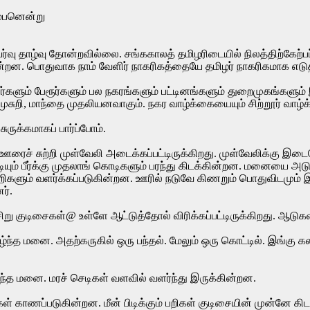
ம்பனென்று
்வு தாழ்வு தோன்றவில்லை. சங்ககாலத் தமிழரிடையில் நிலத்திற்கேற்பப்
்றன. பொதுவாக நாம் வேளிர் நாகரிகத்தையே தமிழர் நாகரிகமாக எடு
்றூர்களும் பேரூர்களும் பல நகரங்களும் பட்டினங்களும் துறைமுகங்கள
, முசுறி, மாந்தை முதலியனவாகும். நகர வாழ்க்கையையும் சிற்றூர் வாழ
சுருக்கமாகப் பார்ப்போம்.
றது. ஊரைச் சுற்றி முள்வேலி அடைக்கப்பட்டிருக்கிறது. முள்வேலிக்கு 
ெடியும் பீர்க்கு முதலாங் கொடிகளும் பரந்து கிடக்கின்றன. மனையை அ
ிகளும் வளர்க்கப்படுகின்றன. ஊரில் நடுவே கிணறும் பொதுவிடமும் இ
ர்.
சிறு குடிசைகள்@ உள்ளே ஆட்டுத்தோல் விரிக்கப்பட்டிருக்கிறது. ஆடுகள
்ந்த மனை. அதற்கருகில் ஒரு பந்தல். மேலும் ஒரு கொட்டில். இங்கு
்ந்த மனை. மரச் செடிகள் வளவில் வளர்ந்து இருக்கின்றன.
கள் காணப்படுகின்றன. மீன் பிடிக்கும் பறிகள் குடிசையின் முன்னே க