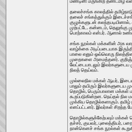
மண்டினி மருங்கிற் தண்டமிழ் வர
தலைச்சங்க காலத்தில் தமிழ்நாட
தலைச் சங்கத்துக்கும் இடைச்சங்க
குழுக்களுடன் கலந்தபடியினால்
முற்பட்டே. கன்னடம், தெலுங்க
பொற்காலம் என்பர். ஆனால் உண்
சங்க நூல்கள் மக்களின் அக வாழ
வாழ்க்கை அடிப்படையாக இருந்திர
பாலை எனும் ஒவ்வொரு நிலத்தினத
முறைகளை அமைத்தனர். குறிஞ்சி ந
வேட்டையாடலும் இவர்களுடைய முக
நிலத் தெய்வம்.
முல்லைநில மக்கள் ஆயர், இடையர
பாலும் தயிரும் இவர்களுடைய ம
தொழில், பெரும்பாலான மக்கள் ம
கூறப்படுகின்றன. நெய்தல் நில மக
முக்கிய தொழில்களாகும். தமிழ
எனப்பட்டனர். இவர்கள் சிறந்த 
தொழில்களுக்கேற்பவும் மக்கள் 
தச்சர், குயவர், புலைத்தியர், பற
நான்கெனச் சங்க நூல்கள் கூறு