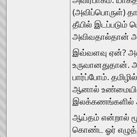
(அவிப்பொருள்) தா
தீயில் இடப்படும்
அவிவதால்தான் அத
இவ்வளவு ஏன்? அக்
உருவானதுதான். 
பார்ப்போம். தமிழ
ஆனால் உண்மையில்
இலக்கணங்களில் ஆய
ஆய்தம் என்றால் மூ
கொண்ட ஓர் எழுத்