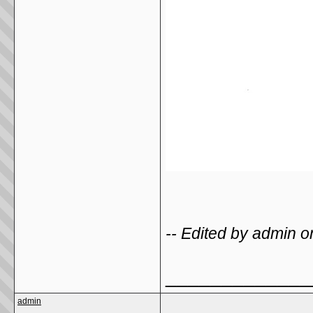
-- Edited by admin o
_____________
admin