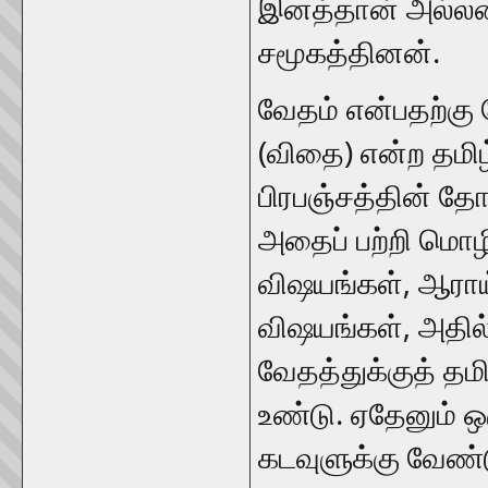
இனத்தான் அல்லன்
சமூகத்தினன்.
வேதம் என்பதற்கு 
(விதை) என்ற தமிழ
பிரபஞ்சத்தின் தோற
அதைப் பற்றி மொழி
விஷயங்கள், ஆராய
விஷயங்கள், அதில
வேதத்துக்குத் தம
உண்டு. ஏதேனும்
கடவுளுக்கு வேண்