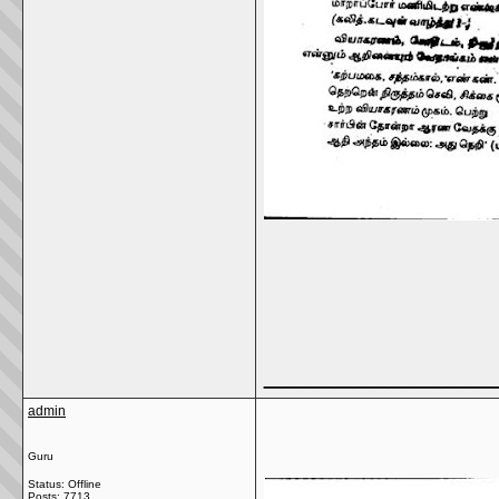
_____________
admin
Guru
Status: Offline
Posts: 7713