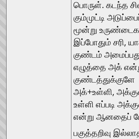
பொருள். கடந்த ச
கும்முட்டி அடுப்ப
மூன்று உருண்டைகள்
இப்போதும் சரி, ய
குண்டம் அமைப்பது
எழுத்தை அக் என்ற
குண்டத்துக்குளே
அக்+உள்ளி, அக்க
உள்ளி எப்படி அக்
என்று ஆனதைப் ப
பகுத்தறிவு இல்லா