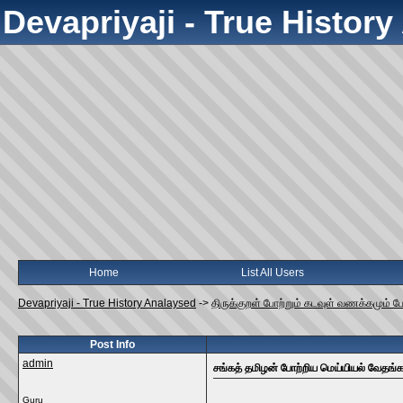
Devapriyaji - True Histor
Home
List All Users
Devapriyaji - True History Analaysed
->
திருக்குறள் போற்றும் கடவுள் வணக்கமும் ப
Post Info
admin
சங்கத் தமிழன் போற்றிய மெய்யியல் வேதங்
Guru