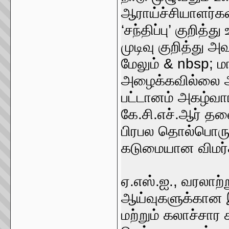
ஆராய்ச்சியாளர்கள
‘சந்திப்பு’ குற
முடிவு குறித்து 
மேலும் & nbsp; 
அழைக்கவில்லை அ
பட்டானம் அகழ்வா
கே.சி.எச்.ஆர் தல
பிரபல தொல்பொருள
கடுமையான விமர
ஏ.எஸ்.ஐ., வரலாற்ற
ஆய்வுகளுக்கான இ
மற்றும் கலாச்சார