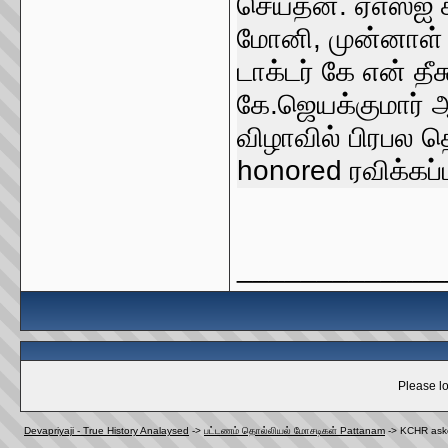
செய்தன. ஏஎஸ்ஐ கூ
மோனி, முன்னாள் 
டாக்டர் கே என் த
கே.ஜெயக்குமார் 
விழாவில் பிரபல 
honored ரவிக்கப்ப
_____________
Please lo
Devapriyaji - True History Analaysed
->
பட்டணம் தொல்லியல் மோசடிகள் Pattanam
->
KCHR aske