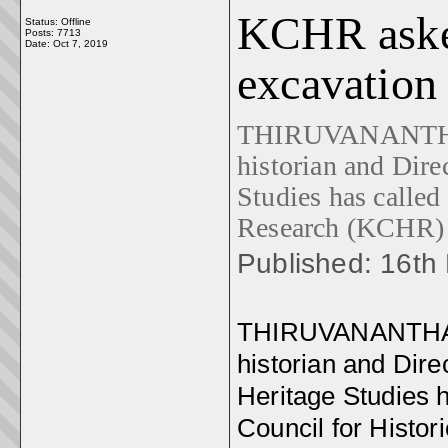
KCHR aske
Status: Offline
Posts: 7713
Date:
Oct 7, 2019
excavation
THIRUVANANTHA
historian and Dire
Studies has called
Research (KCHR) 
Published: 16t
THIRUVANANTHAP
historian and Dire
Heritage Studies 
Council for Histo