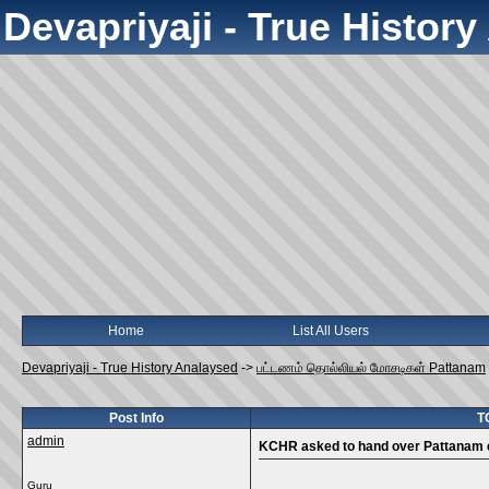
Devapriyaji - True Histor
Home
List All Users
Devapriyaji - True History Analaysed
->
பட்டணம் தொல்லியல் மோசடிகள் Pattanam
Post Info
T
admin
KCHR asked to hand over Pattanam 
Guru