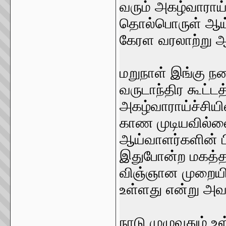
வரும் அகழ்வாராய
தொல்பொருள் ஆய்வ
கேரள வரலாற்று ஆரா
மறுநாள் இங்கு 
வருடாந்திர கூட்
அகழ்வாராய்ச்சியி
காண முடியவில்லை
ஆய்வாளர்களின் ப
இதுபோன்ற மகத
விஞ்ஞான முறையில
உள்ளது என்று அவர
நாடு முழுவதும் 