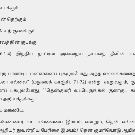
டக்கும்
் தெற்கும்
டற் குணக்கும்
வத்தின் குடக்கு
ம்.6.1-4) இந்திய நாட்டின் அன்றைய நாவலந் தீவின்
ொரு பாண்டிய மன்னனைப் புகழும்போது அந்த எல்லைகளைத்
ா எல்லை'' (மதுரைக் காஞ்சி. 71-72) என்று கூறுவதும், கு
ைப் புகழும்போது, ""தென்குமரி வடபெருங்கல் குணகுட 
ம் அறியத்தக்கது.
மய மலையே.
டூர் கண்ணனார் வட எல்லையை இமயம் என்றும், தென் எல்
. ""ஆரியர் துவன்றிய பேரிசை இமயம்/ தென் குமரியொடு ஆயிடை'