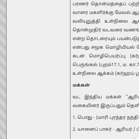
பரணர் தொன்மத்தைப் பற்றிப
வானர மகளிர்க்கு மேவல் ஆகும
வலியுறுத்தி உள்நிலை ஆ
தொன்முதிர் வடவரை வணங்கு 
என்ற தொடரையும் பயன்படுத்
என்பது சமூக மொழியியல் நோ
கடன் மொழிபெயர்ப்பு (கர
பெருங்கல் (புறம்17.1, ம. கா
உள்நிலை ஆக்கம் (கர்ஹய் ஸ்ர
மக்கள்
வட இந்திய மக்கள் "ஆரியர
வகையினர் இருப்பதும் தெளிவ
1. பொது - (மாரி புரந்தர நந்
2. யானைப் பாகர் - ஆரியர் / 