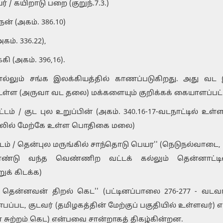
் / கயிறாடு பறை (குறுந்.7.3.)
ன் (அகம். 386.10)
கம். 336.22),
கி (அகம். 396,16).
ல்லும் சங்க இலக்கியத்தில் காணப்படுகிறது. அது வட 
 உள்ள (அருவா வட தலை) மக்களையும் குறிக்கக் கையாளப்பட்
்டம் / குட புல உறுப்பின் (அகம். 340.16-17-வடநாட்டில் உ
்லில் மேற்கே உள்ள பொதிகை மலை)
டம் / தென்புல மருங்கில் சாந்தொடு பெயர'' (நெடுநல்வாடை, 5
ொண்டு வந்த வெண்ணிற வட்டக் கல்லும் தென்னாட்டி
க் கிடக்க)
 தென்னவன் திறல் கெட'' (பட்டினப்பாலை 276-277 - வடவர் 
பட, குடவர் (தமிழகத்தின் மேற்குப் பகுதியில் உள்ளவர்) எழு
 சுற்றம் கெட) என்பவை சான்றாகத் திகழ்கின்றன.