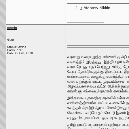
↑
Afanasy Nikitin.
__________________
admin
Guru
Status: Offline
Posts: 7713
Date:
Oct 28, 2019
வரலாறு வரையறுத்த எல்லைக்கு அப்பா
வடிவத்தில் இருந்தது. இந்திய நாட்
வரலாறே புது உருப் பெற்றது. உயிர்த்
கோடி ஆண்டுகளுக்கு இடைப்பட்ட இந் ந
உண்மைகளை உலகுக்கு உணர்த்தித் த
வரையறுத்துக் காட்ட முடியவில்லை.
அழிவுப்பாதையை விட்டு ஆக்கத்துறை
காண்பது எல்லையற்றதாகக்
கணக்கிடப
இத்தகைய குறைந்த அளவில் உள்ள கா
எண்ணத்தினாலே பலப்பல வகையில் தம் 
உவத்தல் அகற்றி ஆராய வேண்டுவது எல்
கொள்கை வழியே தம் மொழி இனம் இவையே
எழுதுகின்றமையின், ஒரளவு கடந்த ஐய
தமிழ் நாட்டு வரலாற்றைப் பற்றியும