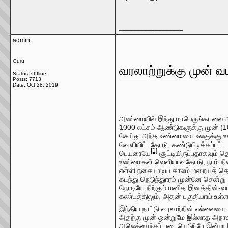
__________________
admin
Guru
வரலாற்றுக்கு முன் வட
Status: Offline
Posts: 7713
Date:
Oct 28, 2019
அண்மையில் இந்து மாபெருங்கடலை ஆ
1000 லட்சம் ஆண்டுகளுக்கு முன் (1
செய்து அந்த உண்மையை உலகுக்கு உணர
வெளியிட்டதோடு, கண்டுபிடிக்கப்பட்ட
[1]
பெயரையே
சூட்டியிருப்பதாகவும் தெ
உண்மைகள் வெளியாவதோடு, நாம் நினைத
எள்ளி நகையாடிய காலம் மறையத் தொட
கடந்து நெடுந்துாரம் முன்னே சென்
நொடியே நிற்கும் மனித இனத்தின்-வ
கண்டத்திலும், அதன் பகுதியாய் உள்ள
இந்திய நாட்டு வரலாற்றின் எல்லையை 
அதற்கு முன் ஒன்றுமே இல்லாத அநாகர
அலெக்ஸாந்தர் படையெடுப்பே இன்று இ