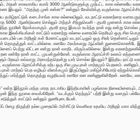
ும், அதன் காலமாகிய சுமார் 3000 ஆண்டுகளுக்கு முற்பட்ட கால எல்லையே வரல
 இயலும். “அதற்கு முன் என்ன?” என்னும் கேள்விக்கு வருங்கால ஆராய்ச்சி
ய தமிழ்நாட்டுக் கடைச்சங்க கால எல்லையிலும், வடநாட்டு வரலாற்றை வரையறுத்
றாத 5000
ஆண்டுவரை செல்லும் அந்தச் சிந்துவெளி - குமரி முனைக் கால எல்
த நூலின் நோக்கமாகும். குமரி தாழ இமயம் உயர்ந்த நாள் எது என்று சொல்ல 
ால இலக்கியங்கள் காட்டும் வரலாற்று எல்லை வரையில் தெரியும் ஒரு சில பொரு
படையில் பல அறிஞர் கள் மேனாட்டிலும் வடநாட்டிலும் ஒரு சிலர் தென்னாட்டிலும் 
 தொகுத்துக் காட்டவில்லை. எனவே அவர்களது ஆய்வின் துணைகொண்டே இத்த
ிபினைப் பெற்று விட்டன என்று நான் வாதிட விரும்பவில்லை. இன்று வரலாற்றுலகில
ன்றன என்றே நான் காட்ட முயன்றுள்ளேன். வருங்கால ஆராய்ச்சி உலகம் எத்தன
ம் பிறவும் எவ்வாறு அமைந்ததென்று யார் சொல்ல இயலும்? இந்திய நாட்டு வரலாற
ுங்கால ஆராய்ச்சிக்கு ஏற்ப ஒரு சில முடிபுகள் மாற்றமும் பெறலாம். எனின
ுகள் மாற்றம் பெற வழியும் விளக்கமும் இருப்பினும் மகிழ்ச்சியோடு ஏற்றுக்கொள
துப் பார்த்துத் தொகுத்து எழுதியவர் உளரோ என எண்ணுகின்றேன். எனவே, எனது
ும்” என்ற இந்நூல் பரந்த பாரத நாடாகிய இந்தியாவின் பழங்கால நிலையினையும்
முன் இந்த நூலை வைக்கிறேன். “வடக்கும் தெற்கும்” பற்றி இன்று வளரும் பல்
 எடுத்துக் காட்டும் என்னும் துணிபுடையேன்.
கிப் பிழை திருத்தி நல்ல முறையில் அச்சிட்டு வெளிவர உதவிய அறிஞர் மகா வித்