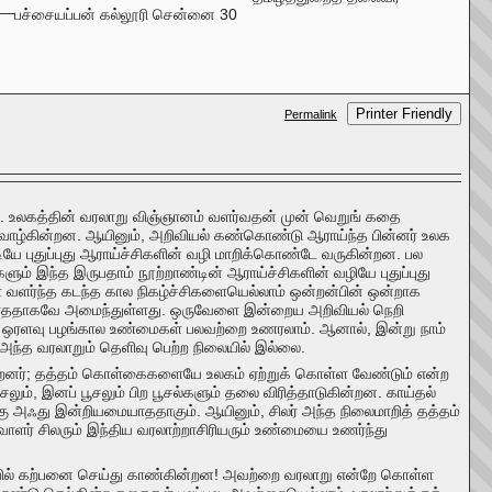
பச்சையப்பன் கல்லூரி சென்னை 30
Printer Friendly
Permalink
ள். உலகத்தின் வரலாறு விஞ்ஞானம் வளர்வதன் முன் வெறுங் கதை
ல வாழ்கின்றன. ஆயினும், அறிவியல் கண்கொண்டு ஆராய்ந்த பின்னர் உலக
படியே புதுப்புது ஆராய்ச்சிகளின் வழி மாறிக்கொண்டே வருகின்றன. பல
ளும் இந்த இருபதாம் நூற்றாண்டின் ஆராய்ச்சிகளின் வழியே புதுப்புது
ளர்ந்த கடந்த கால நிகழ்ச்சிகளையெல்லாம் ஒன்றன்பின் ஒன்றாக
 எட்டாததாகவே அமைந்துள்ளது. ஒருவேளை இன்றைய அறிவியல் நெறி
ன் ஒரளவு பழங்கால உண்மைகள் பலவற்றை உணரலாம். ஆனால், இன்று நாம்
அந்த வரலாறும் தெளிவு பெற்ற நிலையில் இல்லை.
றனர்; தத்தம் கொள்கைகளையே உலகம் ஏற்றுக் கொள்ள வேண்டும் என்ற
ம், இனப் பூசலும் பிற பூசல்களும் தலை விரித்தாடுகின்றன. காய்தல்
க்கு அஃது இன்றியமையாததாகும். ஆயினும், சிலர் அந்த நிலைமாறித் தத்தம்
ாளர் சிலரும் இந்திய வரலாற்றாசிரியரும் உண்மையை உணர்ந்து
 வகையில் கற்பனை செய்து காண்கின்றன! அவற்றை வரலாறு என்றே கொள்ள