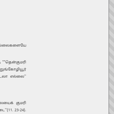
 எல்லைகளையே
 ""தென்குமரி
றுங்கோழியூர்
கடலா எல்லை''
லையைக் குமரி
'(11. 23-24).