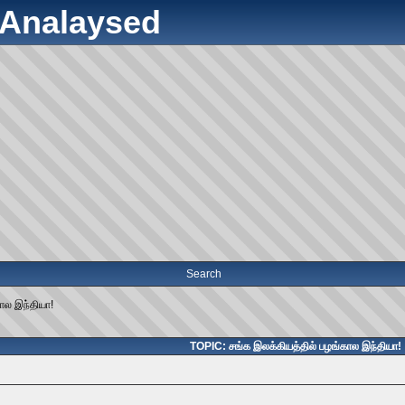
y Analaysed
Search
ால இந்தியா!
TOPIC: சங்க இலக்கியத்தில் பழங்கால இந்தியா!