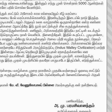
ாற்று எல்லையாகின்றது. இன்னும் சற்று முன் சென்றால் 5000 ஆண்டுகள்
களே பதில் சொல்ல வேண்டும்.
துக் காட்டும் அசோகர் கால எல்லையிலும் கீழ் வரம்பை
லையை மேல் வரம்பாகக்கொண்டு, இரண்டிற்கும் இடையில் நாடு இருந்த
முடியாவிட்டாலும் அதுவும் உலக வாழ்நாளில் ஒருநாள்தானே என்ற எண்ண
ள்களை ஆராய்ந்தே இந் நூல் நாட்டுக்குச் சில கருத்துக்களைத்
ஆராய்ந்துள்ளார்கள். எனினும், அக்காலத்தில் இந்திய நாட்டின் வடக்கும்
ொகுப்பை நான் வெளியிட நினைத்தேன். இதில் கூறப்பட்ட முடிபுகளோ,
் காணும் பல்வேறு பொருள்களும் அவை பற்றி எழுந்த நூல்களும், பிறவும்
ையோ புதுப்புது உண்மைகளைக் கண்டு விளக்கலாம். அக்காலையில் இவ்வர
்றையே சிந்துவெளி அகழ்ந்தெடுப்பு (Indus Walley Civilization) மாற்றி
ும், இன்றைய ஆய்வு நெறிவழி இம்முடிபுகள் ஏறகத்தக்கனவே என
்ளவும் தயங்கேன். இத்துறையில் இது முதல் முயற்சி. வரலாற்றுக்கு
 இந்த முதல் முயற்சியில் தவறோ மாறுபாடோ இருப்பின், எடுத்துக்காட்ட
, அன்றைய வாழ்க்கை முறை நாகரிகம் முதலியவற்றையும் ஒரளவு காட்டும்
வேறு கருத்துக்களுக்கு இடையில் அவ்விரண்டின் பிணைப்பினையும் அதன்
துவான்
மே. வீ. வேணுகோபாலப் பிள்ளை
அவர்களுக்கு என் நன்றியைத்
பணிவார்ந்த,
அ. மு. பரமசிவானந்தம்
தமிழ்த்துறைத் தலைவர்