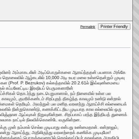
Printer Friendly
Permalink
ழுவினர் அம்மாகடலின் அடிப்பொருள்களை ஆராய்ந்ததன் பயனாக அங்கே
 கல் தொலைவில் ஆழ்கடலில் 10,000 அடி உயர மலை உள்ளதென்றும் முடிவு
ுகெள (Prof. P. Bezrukov) கல்கத்தாவில் 20.2.61ல் இவ்வுண்மையை
ுதல் கப்பலோட்டிய இரஷியப் பெருமகனாரின்
்ச்சிகள் தொடர்ந்து நடைபெறுமானால், நம் நினைவில் உள்ள பல
ும், குமரிக்கண்டம் சிறப்புறத் திகழ்ந்த காலமும் உண்டு என்றால்
மைகள் தெரியும். அவற்றுள் பல மனித வரலாற்று ஆராய்ச்சி எல்லையைக்
கில் நின்றுகொண்டு, கணக்கிட்டறிய முடியாத கால எல்லையில் ஒரு
ஞ்ஞான ஆய்வுகள் நிறுவுகின்றன. சிறப்பாகப் பரந்த இந்தியத் துணைக்
 காலமாக நாட்டில் நிலவிக்கொண்டே வருகின்றன.
கு முன் நம்மால் செல்ல முடியாது என்பது உண்மைதான். என்றாலும்,
்று ஆராய்ந்து, அதிலிருந்து வரலாற்றைக் கணிக்க முடியுமோ!
ென்னகத்தைப் பொறுத்தவரையில் தொல்காப்பியர் காலத்தை அறுதியிட