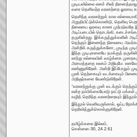
முடியவில்லை எனச் சிலர் நினைத்தால
வரை தெளிவற்ற வரலாற்றை ஓரளவு காண
தெளிந்த வரலாற்றுக் கால எல்லையாகி
அறுதியிட்டுக்கொண்டு, தெளிவு பெ
நிலையை ஒரளவு காண முற்படுவதே இந்
அடிப்படையில் தொடங்கி, கடைச்சங்கக
தருகின்றது. இக்கருத்துக்களின் அடிப்
தெற்கும் இணைந்த நிலையை அவர்கள்
அன்றிக் கருத்துக்களோ, முடிந்த முட
இந்த முடிபுகளையே நமக்குத் தருகி
லாற்று எல்லையின் வாழ்க்கை முறைகளு
அமைத்ததை உலகம் அறியுமே. எனவே, வர
எண்ணுகிறேன். அன்றி இப்போதும் முடிப
முன்
தெற்கையும் வடக்கையும் பிணைத்
அறிஞர்களை வேண்டுகிறேன்.
“வரலாற்றுக்கு முன் வடக்கும் தெற்க
என்ற நம்பிக்கையோடு நாட்டு மக்கள் 
வழித் தெரிந்த வரலாற்றையும் இந்நூல்
இந்நூல் வெளிவருங்கால், ஒப்பு நோக்
தெரிவித்துக்கொள்ளுகிறேன்.
தமிழ்க்கலை இல்லம்,
சென்னை-30, 24.2.61