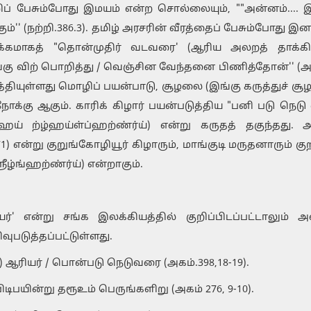
் பேசும்போது இமயம் என்ற சொல்லையும், ""அன்னம்.... இ
்'' (நற்றி.386.3). தமிழ் அரசரின் வீரத்தைப் பேசும்போது 
க்கமாகத் "தொன்முதிர் வடவரை' (ஆரிய அலறத் தாக்கி
விற் பொறித்து / வெஞ்சின வேந்தனை பிணித்தோன்'' (அகம்
தியுள்ளது மொழிப் பயன்பாடு, சூழலை (இங்கு கருத்துச் சூழ
க்கு ஆகும். காரிக் கிழார் பயன்படுத்திய "பனி படு நெடு
்ஹய் ற்ழ்ஹய்ள்ப்ஹற்ண்ர்ய்) என்று கருதத் தகுந்தது
.71) என்று குறுங்கோழியூர் கிழாரும், மாங்குடி மருதனாரும் குற
ீழ்ங்ஹற்ண்ர்ய்) என்றாகும்.
்' என்று சங்க இலக்கியத்தில் குறிப்பிடப்பட்டாலும் 
ுபடுத்தப்பட்டுள்ளது.
தி) ஆரியர் / பொன்படு நெடுவரை (அகம்.398,18-19).
பிடிபயின்று தரூஉம் பெருங்களிறு (அகம் 276, 9-10).