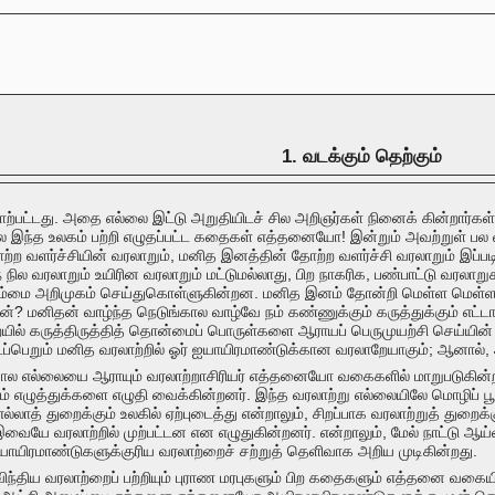
1. வடக்கும் தெற்கும்
ற்பட்டது. அதை எல்லை இட்டு அறுதியிடச் சில அறிஞர்கள் நினைக் கின்றார்க
டிலே இந்த உலகம் பற்றி எழுதப்பட்ட கதைகள் எத்தனையோ! இன்றும் அவற்றுள் ப
 தோற்ற வளர்ச்சியின் வரலாறும், மனித இனத்தின் தோற்ற வளர்ச்சி வரலாறும் இப்
ில வரலாறும் உயிரின வரலாறும் மட்டுமல்லாது, பிற நாகரிக, பண்பாட்டு வரலாறுக
ம்மை அறிமுகம் செய்துகொள்ளுகின்றன. மனித இனம் தோன்றி மெள்ள மெள்ள வ
 ஏன்? மனிதன் வாழ்ந்த நெடுங்கால வாழ்வே நம் கண்ணுக்கும் கருத்துக்கும்
யில் கருத்திருத்தித் தொன்மைப் பொருள்களை ஆராயப் பெருமுயற்சி செய்யி
்பெறும் மனித வரலாற்றில் ஓர் ஐயாயிரமாண்டுக்கான வரலாறேயாகும்; ஆனால், 
ல எல்லையை ஆராயும் வரலாற்றாசிரியர் எத்தனையோ வகைகளில் மாறுபடுகின்
எழுத்துக்களை எழுதி வைக்கின்றனர். இந்த வரலாற்று எல்லையிலே மொழிப் பூசலு
லாத் துறைக்கும் உலகில் ஏற்புடைத்து என்றாலும், சிறப்பாக வரலாற்றுத் துறை
 வரலாற்றில் முற்பட்டன என எழுதுகின்றனர். என்றாலும், மேல் நாட்டு ஆய்வ
ாயிரமாண்டுகளுக்குரிய வரலாற்றைச் சற்றுத் தெளிவாக அறிய முடிகின்றது.
் வடவிந்திய வரலாற்றைப் பற்றியும் புராண மரபுகளும் பிற கதைகளும் எத்தனை