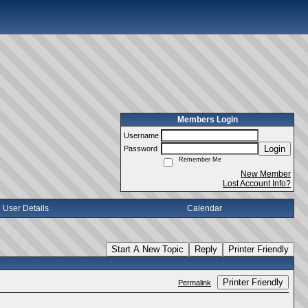
Members Login
Username
Login
Password
Remember Me
New Member
Lost Account Info?
User Details
Calendar
Start A New Topic
Reply
Printer Friendly
Printer Friendly
Permalink