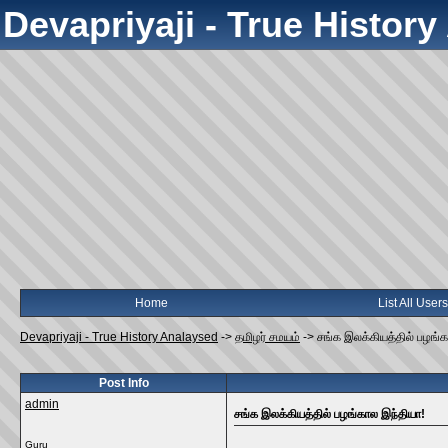
Devapriyaji - True Histor
Home
List All Users
Devapriyaji - True History Analaysed
->
தமிழர் சமயம்
->
சங்க இலக்கியத்தில் பழங்க
Post Info
admin
சங்க இலக்கியத்தில் பழங்கால இந்தியா!
Guru