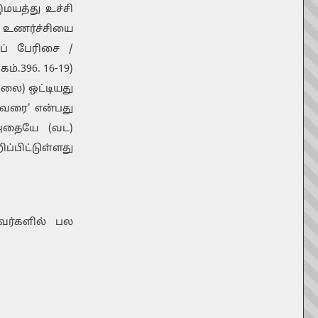
மயத்து உச்சி
இன உணர்ச்சியை
ப் பேரிசை /
.396. 16-19)
லை) ஒட்டியது
 வரை' என்பது
. அதையே (வட)
ிப்பிட்டுள்ளது
அவர்களில் பல