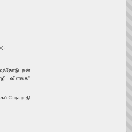
்.
்றத்தோடு தன்
றி விளங்க''
ழகப் பேரகராதி