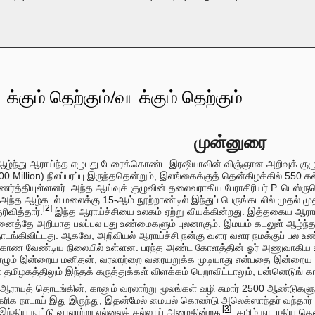
க்கும் தெற்கும்/வடக்கும் தெற்கும்
முன்னுரை
ழ்ந்து ஆராய்ந்த எழுபது பேரைக்கொண்ட இரஷியாவின் விஞ்ஞான அறிவுக் கு
00 Million) நிலப்பரப்பு இருந்ததென்றும், இலங்கைக்குத் தென்கிழக்கில் 550
்த்தியுள்ளனர். அந்த ஆய்வுக் குழுவின் தலைவராகிய பேராசிரியர் P. பெஸ்ர
 அந்த ஆழ்கடல் மலைக்கு 15-ஆம் நூற்றாண்டில் இந்துப் பெருங்கடலில் முதல் ம
[2]
ரிவித்தார்.
இந்த ஆராய்ச்சியை உலகம் ஏற்று வியக்கின்றது. இத்தகைய ஆராய
்தே அறியாத பலப்பல புது உண்மைகளும் புலனாகும். இமயம் கடலுள் ஆழ்ந்த காலம
ங்கிவிட்டது. ஆகவே, அறிவியல் ஆராய்ச்சி நன்கு வளர வளர நமக்குப் பல உண்
று காண வேண்டிய நிலையில் உள்ளன. பரந்த அண்ட கோளத்தின் ஓர்
அணுவாகிய உல
ாழும் இன்றைய மனிதன், வரலாற்றை வரையறுக்க முடியாது என்பதை இன்றைய வி
 தமிழகத்திலும் இந்தக் கருத்துக்கள் விளக்கம் பெறாவிட்டாலும், பன்னெடுங்
ஆராயத் தொடங்கின், கானும் வரலாற்று மூலங்கள் வழி சுமார் 2500 ஆண்டுகளுக்
ிக நாடாய் இது இருந்து, இதன்மேல் மையல் கொண்டு அலெக்ஸாந்தர் வந்தார் என
[3]
ந்திய நாட்டு வரலாற்று எல்லைக் கல்லாய் அமைகின்றது
. தமிழ் நாடாகிய த