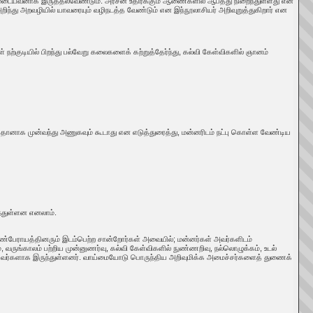
ுடையவனாக இருத்தல்வேண்டும். அரசன் உதிர்க்கும் ஆணைகளில் ஆபத்து நிறைந்துள்ளது என
ிந்து அறவழியில் யாவரையும் வழிநடத்த வேண்டும் என இந்நூலாசியர் அறிவுறுத்துகிறார் என
ற்குடியில் பிறந்து பல்வேறு கலைகளைக் கற்றுத்தேர்ந்து, கல்வி கேள்விகளில் ஞானம்
, தானாக முன்வந்து அணுகவும் கூடாது என எடுத்துரைத்து, மன்னரிடம் நட்பு கொள்ள வேண்டிய
ந்துள்ளன எனலாம்.
எண்பேராயத்தினரும் இடம்பெற்ற சான்றோர்கள் அவையில்; மன்னர்கள் அவர்களிடம்
ாமை, வருங்காலம் பற்றிய முன்னுணர்வு, கல்வி கேள்விகளில் நுண்ணறிவு, நல்லொழுக்கம், உடல்
ையவர்களாக இருந்துள்ளனர். வாய்மையோடு பொருந்திய அறிவுமிக்க அமைச்சர்களைத் துணைக்