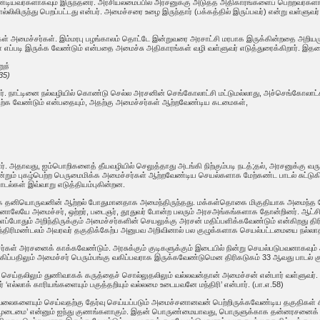
ியவர்களாகவும் இருந்தனர். அரசியலமைப்பில் அரசனுக்கு அடுத்த அதிகாரங்களைப் பெற்றவர்களாக அ
ிலிருந்து பெறப்பட்டது என்பர். அமைச்சரை உழை இருந்தார் (பக்கத்தில் இருப்பவர்) என்று வள்ளுவர்
ள் அமைச்சர்கள். இம்மரபு பழங்காலம் தொட்டே இன்றுவரை அரசாட்சி மரபாக இருக்கின்றதை அறியமுட
ள் எப்படி இருக்க வேண்டும் என்பதை அமைச்சு அதிகாரங்கள் வழி வள்ளுவர் எடுத்துரைக்கிறார். இ
ுந்
35)
ிறார். நாட்டினை நல்வழியில் கொண்டு செல்ல அரசனின் செங்கோலாட்சி மட்டுமல்லாது, அச்செங்கோலா
ற்க வேண்டும் என்பதையும், அதற்கு அமைச்சர்கள் ஆற்றவேண்டிய கடமைகள்,
கிறார். அதாவது, ஐம்பொறிகளைத் தீயவழியில் செலுத்தாது அடங்கி நிற்கும்படி நடத்;தல், அரசனுக்க
ூன்றும் புகழ்பெற்ற பெருமைமிக்க அமைச்சர்கள் ஆற்றவேண்டிய செயல்களாக மேற்கண்ட பாடல் சுட்டு
ாடல்கள் இவ்வாறு எடுத்தியம்புகின்றன.
்க தனியொருவனின் ஆற்றல் போதுமானதாக அமைந்திருந்தது. மக்கள்தொகை மிகுதியாக அமைந்த பேர
ினாலேயே அமைச்சர், ஒற்றர், படைஞர், தூதுவர் போன்ற பலரும் அரசஅங்கங்களாக தோன்றினர். ஆட
்போதும் அறிந்திருக்கும் அமைச்சர்களின் செயலுக்கு அரசன் மதிப்பளிக்கவேண்டும் என்கிறது திர
திரிமண்டலம் அவரவர் தகுதிக்கேற்ப அனுபவ அறிவினால் பல குழுக்களாக செயல்பட்டமையை நல்லாதனார்
கள் அரசனைக் காக்கவேண்டும். அரசுக்கும் குடிகளுக்கும் இடையில் நின்று செயல்படுபவனாகவும
 வகிப்பதிலும் அமைச்சர் பெரும்பங்கு வகிப்பவராக இருக்கவேண்டுமென திரிகடுகம் 33 ஆவது பாடல் குற
 செய்தலிலும் துணிவாகக் கருத்தைச் சொல்லுதலிலும் வல்லவன்தான் அமைச்சன் என்பார் வள்ளுவர். 
் ‘எல்லாக் காரியங்களையும் பகுத்தறியும் வல்லமை உடையவனே மந்திரி’ என்பார். (பா.எ.58)
ேலைகளையும் செய்வதற்கு தேர்வு செய்யப்படும் அமைச்சனானவன் பெற்றிருக்கவேண்டிய தகுதிக
மை’ என்னும் ஐந்து குணங்களாகும். இதன் பொருண்மையாவது, பொருளுக்காக தன்னரசனைக் காட