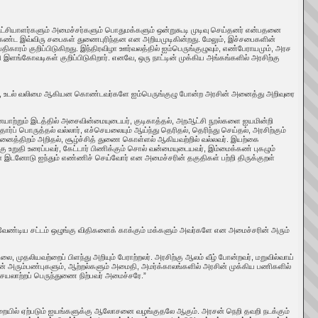
ஆட்சியாளர்களும் அமைச்சர்களும் பொதுமக்களும் ஒன்றுகூடி முடிவு செய்தனர் என்பதனை
்கண்ட இவ்விரு சபைகள் துணைபுரிந்தன என அறியமுடிகின்றது. மேலும், இச்சபைகளின்
ிகாரம் குறிப்பிடுகிறது. இந்திரவிழா ஊர்வலத்தில் ஐம்பெருங்குழுவும், எண்பேராயமும், அரச
ி இளங்கோவடிகள் குறிப்பிடுகிறார். எனவே, ஒரு நாட்டின் முக்கிய அங்கங்களில் அரசிற்கு
உள்ள உரம், உடல் வலிமை ஆகியன கொண்டவர்களே ஐம்பெருங்குழு போன்ற அரசின் அனைத்து அறிவுரை
னையாற்றும் இடத்தில் அசைவின்மையுடையர், குடிகாத்தல், அறஆட்சி நூல்களை ஐயமின்றி
் பொருத்தல் வல்லார், எச்செயலையும் ஆய்ந்து தெரிதல், தெரிந்து செய்தல், அரசிற்கும்
னைத்திறம் அறிதல், சூழ்ச்சித் துணை கொள்ளல் ஆகியவற்றில் வல்லவர். இயற்கை
கு உறுதி உரைப்பவர், கேட்டார் பிணிக்கும் சொல் வன்மையுடையவர், இம்மைக்கண் புகழும்
இடனோடு ஐந்தும் எண்ணிச் செய்வோர் என அமைச்சரின் தகுதிகள் பற்றி திருக்குறள்
பட வேண்டிய சட்டம் ஒழுங்கு விதிகளைக் காக்கும் மக்களும் அவர்களே என அமைச்சரின் அரும்
ை, முதலியவற்றைப் பிளந்து அறியும் பேராற்றலர். அரசிற்கு ஆலம் வீழ் போன்றவர், மறுவில்வாய்
சரின் அரும்பண்புகளும், ஆற்றல்களும் அமைதி, அமர்க்காலங்களில் அரசின் முக்கிய பணிகளில்
 செயலாற்றப் பெருந்துணை நிற்பவர் அமைச்சரே.”
ையில் ஏற்படும் ஐயங்களுக்கு ஆலோசனை வழங்குதலே ஆகும். அரசன் நெறி தவறி நடக்கும்