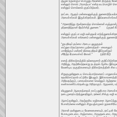
சூழல் உருவாகும் பொழுது அவனை திருத்த வேண்ட
என்னும் சொல் ;அமாத்யா’ என்ற வடமொழிச் சொல்ல
என்னும் சொல்லால் குறப்பிடுவார்.
நாட்டை ஆளும் மன்னவனுக்குத் துணைநிற்பவர்க
அமைச்சர்கள் இருக்கிறார்கள். இவ்வமைச்சர்க
“அறனறிந்து ஆன்றமைந்த சொல்லான் எஞ்ஞான்ற
திறனறிந்தான் தேர்ச்சித் துணை.” (குறள்.6
என்னும் குறட்பா வழி வள்ளுவர் எடுத்துரைக்க
அமைச்சர்கள் எங்ஙனம் மன்னனுக்குத் துணைநி
“
ஐயறிவும் தம்மை அடைய ஒழுகுதல்
எய்துவ தெய்தாமை முற்காத்தல் - வைகலும்
மாறேற்கும் மன்னர் நிலையறிதல் இம்மூன்றும்
சீரேற்ற பேரமைச்சர் கோள்.” (திரி.61)
எனத் திரிகடுகத்தில் நல்லாதனார் குறிப்பிடு
அறிந்து, அதற்கேற்றவாறு நடத்தல் ஆகிய இம்ம
வேண்டிய தகுதிகளையும் திரிகடுகத்தின் சில ப
சிறுகுழுவினுடைய செயல்பாடுகளைப் பாதுகாக
உதவிசெய்தால் மட்டுமே இயலும். இக்காரணத்த
அறிவதற்கும், பகைவர்களை வெல்லும் ஆற்றலை எப
கண்காணிப்பதென்பது அரிதாகும். ஆதலால், மந்
விழுதுகள் ஆலமரத்தைக் காப்பதுபோல அமைச்சர்
நடைமுறைப்படுத்துவதிலும், நல்லாட்சிக்கு வழி
ஆராய்தலிலும், அதற்குரிய வழிகளை ஆராய்ந்து
பேசவி;ல்லை எனினும் சிறுபஞ்சமூலம் நூலாசிரியர
அரசன் தன்னுடைய வேலைகளையும், நாட்டின் வ
போகமுடைமை, அஞ்சாமை, அருளுடைமை, அறமுடை