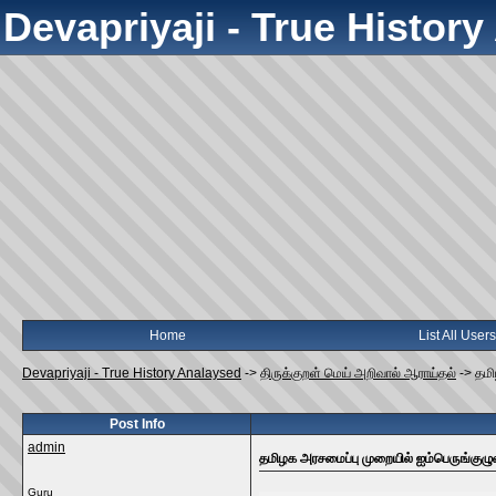
Devapriyaji - True Histor
Home
List All Users
Devapriyaji - True History Analaysed
->
திருக்குறள் மெய் அறிவால் ஆராய்தல்
->
தமி
Post Info
admin
தமிழக அரசமைப்பு முறையில் ஐம்பெருங்குழு
Guru