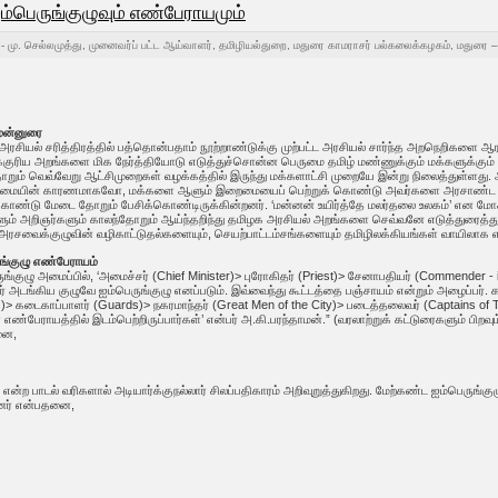
்பெருங்குழுவும் எண்பேராயமும்
- மு. செல்லமுத்து, முனைவர்ப் பட்ட ஆய்வாளர், தமிழியல்துறை, மதுரை காமராசர் பல்கலைக்கழகம், மதுரை 
ுன்னுரை
அரசியல் சரித்திரத்தில் பத்தொன்பதாம் நூற்றாண்டுக்கு முற்பட்ட அரசியல் சார்ந்த அறநெறிகளை ஆர
குரிய அறங்களை மிக நேர்த்தியோடு எடுத்துச்சொன்ன பெருமை தமிழ் மண்ணுக்கும் மக்களுக்கும் உண்
றும் வெவ்வேறு ஆட்சிமுறைகள் வழக்கத்தில் இருந்து மக்களாட்சி முறையே இன்று நிலைத்துள்ளத
மையின் காரணமாகவோ, மக்களை ஆளும் இறைமையைப் பெற்றுக் கொண்டு அவர்களை அரசாண்ட வர
கொண்டு மேடை தோறும் பேசிக்கொண்டிருக்கின்றனர். ‘மன்னன் உயிர்த்தே மலர்தலை உலகம்’ என மோசி
ளும் அறிஞர்களும் காலந்தோறும் ஆய்ந்தறிந்து தமிழக அரசியல் அறங்களை செவ்வனே எடுத்துரைத்த
ரசவைக்குழுவின் வழிகாட்டுதல்களையும், செயற்பாட்டம்சங்களையும் தமிழிலக்கியங்கள் வாயிலாக 
ங்குழு எண்பேராயம்
ுங்குழு அமைப்பில், ‘அமைச்சர் (Chief Minister)> புரோகிதர் (Priest)> சேனாபதியர் (Commender - 
 அடங்கிய குழுவே ஐம்பெருங்குழு எனப்படும். இவ்வைந்து கூட்டத்தை பஞ்சாயம் என்றும் அழைப்பர். க
ls)> கடைகாப்பாளர் (Guards)> நகரமாந்தர் (Great Men of the City)> படைத்தலைவர் (Captains of 
 எண்பேராயத்தில் இடம்பெற்றிருப்பார்கள்’ என்பர் அ.கி.பரந்தாமன்.” (வரலாற்றுக் கட்டுரைகளும் ப
னை,
)
என்ற பாடல் வரிகளால் அடியார்க்குநல்லார் சிலப்பதிகாரம் அறிவுறுத்துகிறது. மேற்கண்ட ஐம்பெருங்
ினர் என்பதனை,