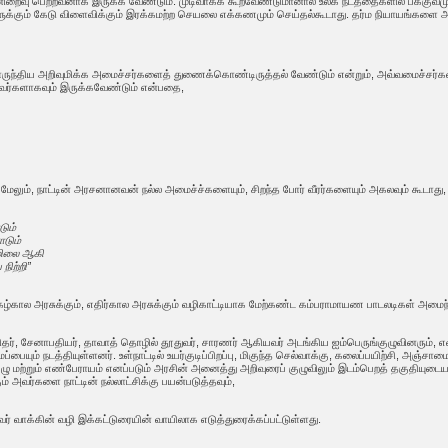
ிறைவு பெற்றவனாக இருக்க வேண்டும். முடிவாகக் கூறவேண்டுமானால் உலக நடத்தைகளில் பக்குவம
ளுக்கும் கேடு விளைவிக்கும் இரக்கமற்ற செயலை எக்கணமும் செய்தல்கூடாது. தர்ம நியாயங்களை அற
ொருந்திய அறிவுமிக்க அமைச்சர்களைத் துணைக்கொண்டிருத்தல் வேண்டும் என்றும், அவ்வமைச்சர்கள் ந
ற்பவர்களாகவும் இருக்கவேண்டும் என்பதை,
,
ேலும், நாட்டின் அரசனானவன் நல்ல அமைச்ச்களையும், சிறந்த போர் வீரர்களையும் அகலவும் கூடாது
டும்
ோடும்
ொழிலை ஆகி
ிற்றி”
ிகழ்கால அரசுக்கும், எதிர்கால அரசுக்கும் வழிகாட்டியாக மேற்கண்ட கம்பராமாயண பாடலடிகள் அமை
ிதர், சேனாபதியர், தாவாத் தொழில் தூதுவர், சாரணர் ஆகியவர் அடங்கிய ஐம்பெருங்குழுவினரும், 
்பையும் நடத்தியுள்ளனர். உள்நாட்டில் உயர்குடிப்பிறப்பு, மிகுந்த செல்வாக்கு, கலைப்பயிற்சி, அஞ்ச
ற்றும் எண்பேராயம் எனப்படும் அரசின் அனைத்து அறிவுரைப் குழுவிலும் இடம்பெறத் தகுதியுட
ம் அவர்களை நாட்டின் நல்லாட்சிக்கு பயன்படுத்தவும்,
ர் வாக்கின் வழி இக்கட்டுரையின் வாயிலாக எடுத்துரைக்கப்பட்டுள்ளது.