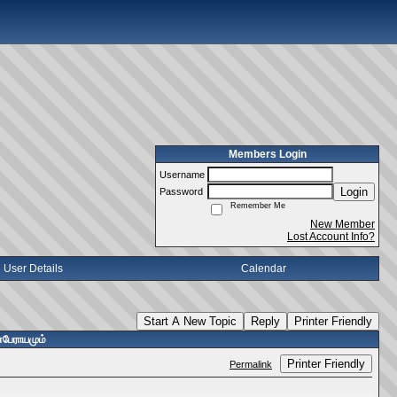
Members Login
Username
Login
Password
Remember Me
New Member
Lost Account Info?
User Details
Calendar
Start A New Topic
Reply
Printer Friendly
்பேராயமும்
Printer Friendly
Permalink