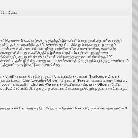
ஆய்வு
– 21.-
ாய்ந்தோமானால் உலக நாடுகள் முழுவதற்கும் இலக்கியப் பேராறு மூலம் ஒரு நாட்டையாளும்
டு. தமிழக வரலாற்றில் தமிழ் மண்ணில் ஏற்பட்ட பல்வேறு போர்களாலும், பூசலாலும்
ு. அரசன் என்பவன் அரச பரம்பரை அல்லது வாரிசுரிமையின் காரணமாகவோ, கணக்கற்ற
லாறுகளின் அனுபங்களிலிருந்தே இன்றைய அரசியல்வாதிகள் அறநெறிகளை
கீரனாரும், ‘குடியுயரக் கோன் உயர்வான்’ என்றுரைத்த ஓளவையார் போன்ற தமிழ்ப்
ுள்ளனர். அதன்வழி நின்று அரசனுடைய அங்கங்களாகத் திகழும் ஐம்பெருங்குழு, எண்பேராயம்
எடுத்துரைப்பதாக இக்கட்டுரை அமைகின்றது.
in - Chief)> தாவாத் தொழில் தூதுவர் (Ambassador)> சாரணர் (Intelligence Officer)
ரணத்தியலவர் (Chief Executive Officer)> கருமகாரர் (Priests)> கனகச் சுற்றம் (Treasury
Troops)> யானைவீரர் (Elephant -Warriors )> இவுளிமறவர் (Cavalry - Officers) ஆகிய
ிறவும். ப.101) அரசியலில் அரசனுக்குத் துணையாக அமைவன ஐம்பெருங்குழுவும், எண்பேராயமும்
குழு மற்றும் எண்பேராயத்தினர் இடம்பெற்ற சான்றோர்கள் அவையில்; மன்னர்கள் கருத்துக்கேட்டே