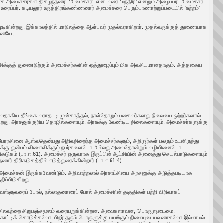
மைச்சர்கள் திகழ்ந்தனர். ‘அமைச்சர்’ என்பவரை ‘மந்திரி’ என்றும் அழைப்பர். அமைச்சர்
 உரைப்பர். கடியலூர் உருத்திரங்கண்ணனார் அமைச்சரை பெரும்பாணாற்றுப்படையில் ‘சுற்றம்’
ிகின்றது. இக்காலத்தில் மாநிலத்தை ஆள்பவர் முதல்வராகிறார். முதல்வருக்குத் துணையாக
தனையே,
ட்சிக்குத் துணைநிற்கும் அமைச்சர்களின் ஒத்துழைப்பும் மிக அவசியமானதாகும். அத்தகைய
ு வருவதாகிய தீங்கை வராதபடி முன்காத்தல், நாள்தோறும் பகைவர்களது நிலையை ஒற்றர்களால்
கிறது. அரசனுக்குரிய தொழில்களையும், அரசுக்கு வேண்டிய நிலைகளையும், அமைச்சர்களுக்கு
ரசினை ஆள்வதென்பது அறிவுநிறைந்த அமைச்சர்களும், அறிஞர்கள் பலரும் உடனிருந்து
்சிக்கு துன்பம் விளைவிக்கும் நபர்களையோ அல்லது அவைதோன்றும் வழியினையோ
ிகடுகம் (பா.எ.61). அமைச்சர் ஒருவராக இருப்பின் ஆட்சியின் அனைத்து செயல்பாடுகளையும்
 திரிகடுகத்தில் எடுத்துரைக்கின்றார் (பா.எ.61:4).
் அமைச்சன் இருக்கவேண்டும். அறிவாற்றலால் அரசாட்சியை அரசனுக்கு அடுத்தபடியாக
ிப்பிடுகிறது.
வள்ளுவரைப் போல், நல்லாதனாரைப் போல் அமைச்சரின் தகுதிகள் பற்றி விரிவாகப்
ள் சிலவற்றை சிறுபஞ்சமூலம் வரையறுக்கின்றன. அவைகளாவன, ‘பொருளுடைமை,
்டிக் கொடுக்கவோ, பிறர் தரும் பொருளுக்கு மயங்கும் நிலையுடையவனாகவோ இல்லாமல்