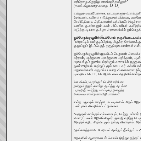
வந்தொரு ங்குழிஇ வான்வதி தன்னுள்”
(மணி.விழாவறை காதை. 13-18)
என்னும் மணிமேகலைப் பாடலடிகளும் விளக்குகி
மேற்கண்ட வரிகள் எடுத்துரைக்கின்றன. எனவே,
பிரதிநிதியாக அதிகாரவர்க்கத்தினரே இருந்தனர்
வணிக குமரர்களும், கலர் பரிப்புரவியர், களிற
அடுத்தபடியாக தமிழக அரசமைப்பில் ஐம்பெருங்கு
ஐம்பெருங்குழுவில் இடம்பெறத் தகுதியுடையவர்
“உள்நாட்டில் உயர்குடிப்பிறப்பு, மிகுந்த செ
குழுவிலும் இடம்பெறத் தகுதியுடையவர்கள் என
ஐம்பெருங்குழுவில் முதலிடம் பெறுபவர் அமைச்
கற்றவர், ஆற்றுவன அகற்றுவன அறிந்தவர், ஆள்வ
அவைக்கும் துணிவு பிறக்கும் வகையில் ஒருதல
நுண்ணறிவும், மதிநுட்பமும் உடையவர், கல்வியா
மறுமைக்கண் அறமும் பயவாத வினைகளை நீக்கும
முறையே 64, 65, 66 ஆகியவை தெரிவிக்கின்ற
‘மா விசும்பு வழங்கும் பெரியோர்போல
நன்றும் தீதும் கண்டு ஆய்ந்து அடக்கி
பழிஒரிஇ உயர்ந்து, பாய்புகழ் நிறைந்த
செம்மை சான்ற காவிதி மாக்கள்’
என்ற மதுரைக் காஞ்சி பாடலடிகளில், அறம் அறிவ
பண்புகள் விவரிக்கப்பட்டுள்ளன.
“வருமுன் காக்கும் வல்லமையும், வேற்று மன்னர்
மொழிப்புலவர் அரிசில்கிழார், தகடூர் எறிந்த 
அவருக்குரிய சிறப்பிடமும் நன்கு விளங்கும். 
(தங்ககந்தசாமி. போரியல் அன்றும் இன்றும். ப.2
அரசனின் ஆணையைச் செயல்படுத்துவதற்குப் பல