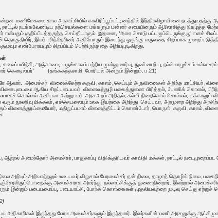
ன்றன. மணிமேகலை கால அரசாட்சியில் காவிரிப்பூம்பட்டினத்தில் இந்திரவிழாவினை நடத்துவதற்கு 
 நாட்டில் நடக்கவேண்டிய நற்செயல்களை மக்களும் மன்னர் சபையினரும் ஆலோசித்து நிகழ்த்த மேற
 என்பதும் குறிப்பிடத்தகுந்த செய்தியாகும். இதனை, ‘அரை சொடு பட்ட ஐம்பெருங்குழு’ எனச் சிலப்பத
்றின் தொகுதியிர், இவர் பரித்தேரினர் ஆகியோரும் இயைந்து ஒருங்கு வருவதை சிறப்பாக முறைப்படுத்த
ழுவும் எண்பேராயமும் சிறப்பிடம் பெற்றிருந்ததை அறியமுடிகிறது.
கள்
ல்வாக்கு, கலைப்பயிற்சி, அஞ்சாமை, வருங்காலம் பற்றிய முன்னுணர்வு, நுண்ணறிவு, நல்லொழுக்கம் 
்பார் கௌடில்யர்” (தங்ககந்தசாமி. போரியல் அன்றும் இன்றும். ப.21)
சரே ஆவார். அமைச்சர், வினைக்கேற்ற கருவி, காலம், செய்யும் அருவினைகள் அறிந்த மாட்சியர், வி
ினையுடைமை ஆகிய சிறப்புடையவர், வினைவந்துழி பகைத்துணை பிரித்தல், பேணிக் கொளல், பிரிந்தார்ப
ையாகச் சொல்லல் ஆகியன ஆற்றுபவர், அரசஅறம் அறிதல், கல்வி நிறைசொல் சொல்லல், எக்காலும் வி
ல் வரும் நூலறிவு மிக்கவர், எச்செயலையும் உலக இயற்கை அறிந்து செய்பவர், அறமுறை அறிந்து அரசிற்
் வினைத்தூய்மையோர், மதிநுட்பமாம் வினைத்திட்பம் கொண்டோர், பொருள், கருவி, காலம், வினை 
ன.
ு, ஆற்றல் அமைந்தோர் அமைச்சர், பாதுகாப்பு விதிக்குரியவர் காவிதி மக்கள், நாட்டில் நடைமுறைப்
 நிலை அறியும் அறிவாற்றலும் உடையவர் விறுசால் பேரமைச்சர் தன் நிலை, தாழாத் தொழில் நிலை, பகைநில
பெருஞ்சேரலிரும்பொறைக்கு அமைச்சராக அமர்ந்து, நல்லாட்சிக்குத் துணைநின்றார். இவற்றால் அமைச்
அன்றும் இன்றும் படையமைப்பு, படையாட்சி, போர்க் கொள்கைகள் முதலியவற்றை முடிவு செய்து ஏற்றுச்
2)
 அதிகாரிகள் இருந்தது போல அமைச்சர்களும் இருந்தனர். இவர்களின் பணி அரசனுக்கு ஆட்சிமுற