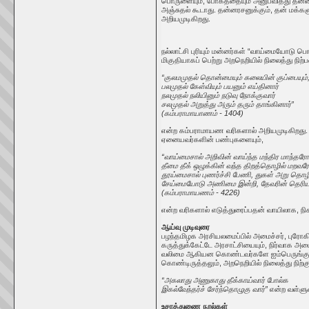
பொருளையும், போகத்தையும் அனுபவித்து தன்ன
அஞ்சுதல் கூடாது. தன்னரசனுக்கும், தன் மக்க
அறியமுடிகிறது.
நல்லாட்சி புரியும் மன்னர்கள் “வாய்மையோடு ப
மிகுதியாகப் பெற்று அறநெறியில் நிலைத்து நி
“குலமமுதல் தொன்மையும் கலையின் குப்பையும்
பலமுதல் கேள்வியும் பயனும் எய்தினார்
நலமுதல் நலியினும் நடுவு நோக்குவார்
சலமுதல் அறுத்து அரும் தரும் தாங்கினார்”
(கம்பராமாயாணம் - 1404)
என்ற கம்பராமாயண வரிகளால் அறியமுடிகிறது. ம
ஏனையவர்களின் பண்புகளையும்,
“வாய்மைசால் அறிவின் வாய்ந்த மந்திர மாந்தரோ
தீமை தீக் ஒழுக்கின் வந்த திறத்தொழில் மறவர
தூய்மைசால் புணர்ச்சி பேணி, துகள் அறு த
சேய்மையோடு அணிமை இன்றி, தேவரின் தெரிய ந
(கம்பராமாயணம் - 4226)
என்ற வரிகளால் எடுத்துரைப்பதன் வாயிலாக, ந
ஆய்வு முடிவுரை
பழந்தமிழக அரசியலமைப்பில் அமைச்சர், புரோக
கருத்துக்கேட்டே அரசாட்சியையும், நிர்வாக அமைப
வலிமை ஆகியன கொண்டவர்களே ஐம்பெருங்குழு ம
கொண்டிருத்தலும், அறநெறியில் நிலைத்து நிற்கு
“அகலாது அணுகாது தீக்காய்வார் போல்க
இகல்வேந்தர்ச் சேர்ந்தொழுகு வார்”
என்ற வள்ளுவ
உசாத்துணை நூல்கள்