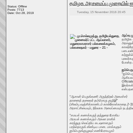
தமிழக அரசமைப்பு முறையில் ஐம
Status: Offline
Posts: 7713
Tuesday, 15 November 2016 20:45
Date:
Oct 28, 2019
ஆய்வு ம
தமிழிக 
அரசனுக்
காலந்தோ
படைவலி
கற்றுக்
புலவர்க
போன்ற அ
ஐம்பெரு
“ஐம்பெர
ஆகியவர்
Officia
இவர்கள்
என்பத
“ஆசான் பெருங்கணி அருந்திறல் அமைச்சர்
தானைத் தலைவர் தம்மொரு குழிஇ”
(சிலம்பு.வஞ்சிக்காண்டம் கால்கோள்காதை.2-3
அரசாட்சியையும், நிர்வாக அமைப்பையும் நடத்த
“சமயக் கணக்கருந் தந்துறை போகிய
அமயக் கணக்கரும் அகலா ராகிக்
கரந்துரு வெய்திய கடவுளாளரும்
பரந்தொருங் கீண்டிய பாடை மாக்களும்
ஐம்பெருங்குழுவும் எண்பேராயமும்