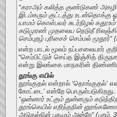
“கராஅம் கலித்த குண்டுகண் அகழி
இடம்கரும் குட்டத்து உடன்தொக்கு ஓ
யாமம் கொள்பவர் சுடர்நிழல் கதூஉம்
கடுமுரண் முதலைய நெடுநீ ரிலஞ்சி
செம்புறழ் புரிசைச் செம்மல் மூதூர்” (
என்ற பாடல் மூலம் நப்பசலையார் குற
“செம்பிட்டுச் செய்த இஞ்சித் திருந
என்று இலங்கை மாநகரின் திண்ணிய ம
தூங்கு எயில்
தூங்குதல் என்றால் ‘தொங்குதல்’ 
கோட்டை’ என்றே பொருள்படுகிறது.
“ஒன்னார் உட்கும் துன்னரும் கடுந்தி
தூங்கெயில் எறிந்தநின் னூங்கணோர
அடுதல்நின் புகழும் அன்றே” (புறம். 