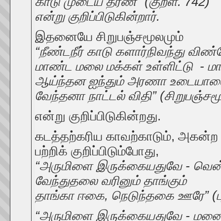
காடு முடைய தரண்” (குறள். 742)
என்று குறிப்பிடுகின்றார்.
இதனையே சிறுபஞ்சமூலமும்
“நீண்டநீர் காடு களார்நிவந்து விண்த
மாண்ட மலை மக்கள் உள்ளிட்டு - ம
ஆய்ந்தன ஐந்தும் அரணா உடையா
வேந்தனா நாட்டல் விதி” (சிறுபஞ்சம
என்று குறிப்பிடுகின்றது.
கடத்தற்கரிய காவற்காடும், அகன்ற
பற்றிக் குறிப்பிடும்போது,
“அருமிளை இருக்கையதுவே - வென
வேந்துதலை வரினும் தாங்கும்
தாங்கா ஈகை, நெடுந்தகை ஊரே” (புற
“அருமிளை இருக்கையதுவே - மனைவ