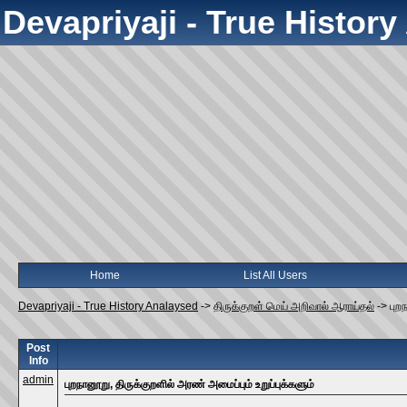
Devapriyaji - True Histor
Home
List All Users
Devapriyaji - True History Analaysed
->
திருக்குறள் மெய் அறிவால் ஆராய்தல்
->
புற
Post
Info
admin
புறநானூறு, திருக்குறளில் அரண் அமைப்பும் உறுப்புக்களும்