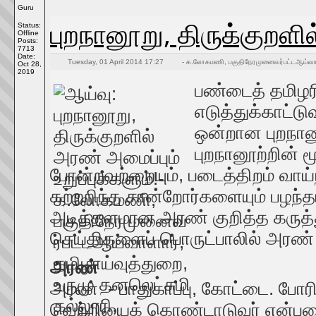
Guru
புறநானூறு, திருக்குறளில
Status:
Offline
Posts:
7713
Date:
Tuesday, 01 April 2014 17:27
- க.லோகமணி, பகுதிநேரமுனைவர்பட்டஆய்வாளார
Oct 28,
2019
பண்டைத் தமிழரி
எடுத்துக்காட்
ஒன்றான புறநான
புறநானூற்றின் 
போன்றவற்றையும், படைத்திறம் வா
கற்றறிந்த சான்றோர்களையும் பழந்த
அடித்தளமான அரண் குறித்த கருத்த
செய்திகளைப் பொருட்பாலில் அரண் 
அரண்
அரண் - பாதுகாப்பு, கோட்டை. போரி
வெற்றியைக் கொண்டாடுவர் என்பத