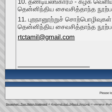
10. தண்டியலங்காரம் - கழக வெளியீட
தென்னிந்திய சைவசித்தாந்த நூற்பத
11. புறநானூற்றுச் சொற்பொழிவுக
தென்னிந்திய சைவசித்தாந்த நூற்பத
rtctamil@gmail.com
__________________
Please lo
Devapriyaji - True History Analaysed
->
திருக்குறள் மெய் அறிவால் ஆராய்தல்
->
புறநானூறு, திருக்