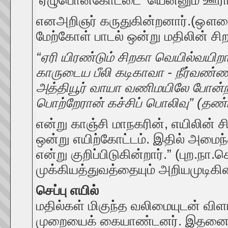
‘ஏழுபொன்கோட்டை’ யென்னும் ஊரா
எனஅறிஞர் கருதுகின்றனார்.(ஔவைச
மேற்கோள் பாடல் ஒன்று மதிலின் சிற
“ஏரி யிரண்டும் சிறகா வெயில்வயிறா
காருடைய பீலி கடிகாவா - நீர்வண்
அத்தியூர் வாயா வணிமயிலே போன்
பொற்றேரான் கச்சிப் பொலிவு” (தண்
என்று காஞ்சி மாநகரின், எயிலின் சி
ஒன்று எயிற்கோட்டம். இதில் அமைந
என்று குறிப்பிடுகின்றார்.” (புற.நா.
முக்கியத்துவத்தையும் அறியமுடிகின
செப்பு எயில்
மதில்கள் மிகுந்த வலிமையுடன் விள
முறையைக் கையாண்டனர். இதனை