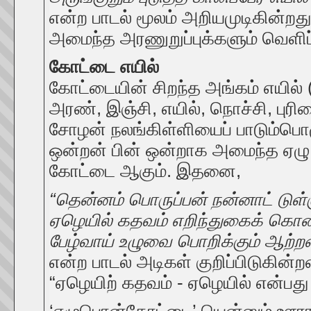
என்ற பாடல் மூலம் அறியமுடிகின்றது
அமைந்த அரணுறுப்புக்களும் வெளிப
கோட்டை எயில்
கோட்டையின் சிறந்த அங்கம் எயில் 
அரண், இஞ்சி, எயில், நொச்சி, புரி
சோழன் நலங்கிள்ளியைப் பாடும்பொழ
ஒன்றன் பின் ஒன்றாக அமைந்த ஏழு
கோட்டை ஆகும். இதனை,
“தென்னம் பொருப்பன் நன்னாட் டுள்
ஏழெயில் கதவம் எறிந்துகைக் கொண
பேழ்வாய் உழுவை பொறிக்கும் ஆற்றல
என்ற பாடல் அடிகள் குறிப்பிடுகின்
“ஏழெயிற் கதவம் - ஏழெயில் என்பத