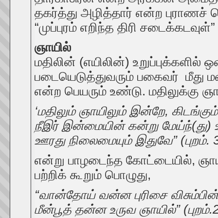
தகர்த்து அழித்தார் என்ற புராணச்
“முப்புரம் எறிந்த திரி சடைக்கடவுள்”
ஞாயில்
மதிலின் (எயிலின்) உறுப்புக்களில் ஒ
படையெடுத்துவரும் பகைவர் மீது மற
என்ற பெயரும் உண்டு. மதிலுக்கு ஞா
‘மதிலும் ஞாயிலும் இன்றே, கிடங்கும்
நீஇர் இன்மையின் கன்று மேய்ந்(து) 
ஊரது நிலைமையும் இதுவே” (புறம். 
என்று பாழடைந்த கோட்டையில், ஞாயி
பற்றிக் கூறும் பொழுது,
“வான்தோய் வன்ன புரிசை விசும்பின
மீன்பூத் தன்ன உருவ ஞாயில்” (புறம்.