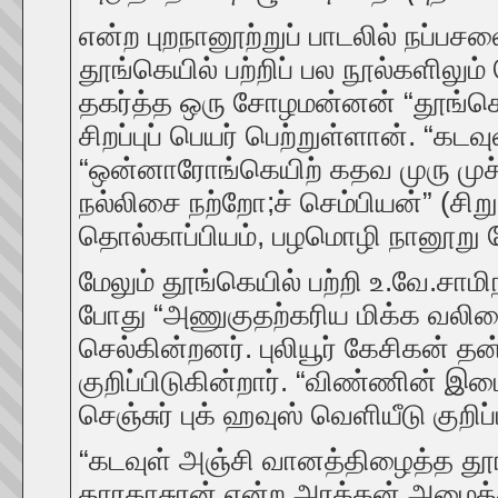
என்ற புறநானூற்றுப் பாடலில் நப்பச
தூங்கெயில் பற்றிப் பல நூல்களிலும
தகர்த்த ஒரு சோழமன்னன் “தூங்கெ
சிறப்புப் பெயர் பெற்றுள்ளான். “கட
“ஒன்னாரோங்கெயிற் கதவ முரு முச்
நல்லிசை நற்றோ;ச் செம்பியன்” (சிறுப
தொல்காப்பியம், பழமொழி நானூறு ப
மேலும் தூங்கெயில் பற்றி உ.வே.சாம
போது “அணுகுதற்கரிய மிக்க வலிமை
செல்கின்றனர். புலியூர் கேசிகன் தன
குறிப்பிடுகின்றார். “விண்ணின் இ
செஞ்சுர் புக் ஹவுஸ் வெளியீடு குறிப்
“கடவுள் அஞ்சி வானத்திழைத்த தூங்
தாரகாசுரன் என்ற அரக்கன் அமைத்