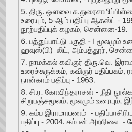
5. திரு. ஔவை சு.துரைசாமிப்பிள்ளை
உரையும், 5-ஆம் பதிப்பு ஆகஸ்ட் - 
நூற்பதிப்புக் கழகம், சென்னை-19.
6. பத்துப்பாட்டு பகுதி - I மூலமும் உர
ஹவுஸ்(பி) லிட், அம்பத்தூர், சென
7. நாமக்கல் கவிஞர் திரு.வெ. இராமல
உரைச்சுருக்கம், கவிஞர் பதிப்பகம், ர
நான்காம் பதிப்பு - 1963.
8. சி.ர. கோவிந்தராசன் - நீதி நூ
சிறுபஞ்சமூலம், மூலமும் உரையும், 
9. கம்ப இராமாயணம் - பதிப்பாசிரி
பதிப்பு - 2004. கம்பன் அறநிலை -