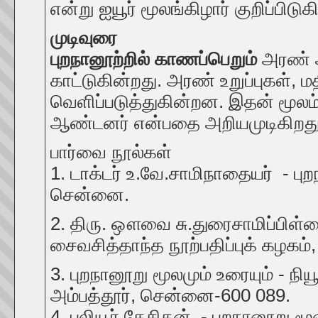
என்று ஐயூர் மூலங்கிழார் குறிப்பிடுகி
முடிவுரை
புறநானூற்றில் காணப்பெறும்
அரண் அ
காட்டுகின்றது. அரண் உறுப்புகள், 
வெளிப்படுத்துகின்றன. இதன் மூலம்
ஆண்டனர் என்பதை அறியமுடிகிறது
பார்வை நூல்கள்
1. டாக்டர் உ.வே.சாமிநாதையர் - புறந
சென்னை.
2. திரு. ஔவை சு.துரைசாமிப்பிள்ளை 
சைவசித்தாந்த நூற்பதிப்புக் கழகம
3. புறநானூறு மூலமும் உரையும் - நியூ 
அம்பத்தூர், சென்னை-600 089.
4. புலியூர் கேசிகன், - புறநானூறு ம