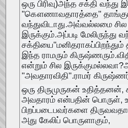
ஒரு
பிரிவு)அந்த சக்தி வந்து 
"கௌணாவதாரத்தை" தாங்கும் 
வந்துவிடாது.அவ்வல்லமை சில
இருக்கும்.அப்படி மேலிருந்து
சக்தியை"மனிதராகப்பிறந்தும் 
இந்த ராமரும் கிருஷ்ணரும்.வி
என்றும் சில இருக்குமல்லவா
"அவதாரவிதி".ராமர் கிருஷ்ணர்
ஒரு திருமுருகன் உதித்தனன்,
அவதாரம் என்பதின் பொருள், உத
பிறப்படைபவர்களை திருவவதாரம
அது கேலிப் பொருளாகும்,