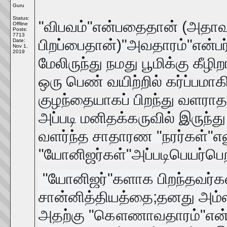
Guru
Status:
"விபவம்"என்பதைதான் (அதாவ
Offline
Posts:
7713
பிறப்பைதான்)"அவதாரம்"என்ப
Date:
Nov 1,
2019
மேலிருந்து நமது பூமிக்கு கீழி
ஒரு பெண் வயிற்றில் கர்ப்பமாக
குழந்தையாகப் பிறந்து வளர
அப்படி மனிதக்கருவில் இருந்து 
வளர்ந்த சாதாரண "நரர்கள்"எ
"யோனிஜர்கள்"அப்படிபெயர்பெற
"யோனிஜர்"களாக பிறந்தவர்க
சான்னித்தியத்தை;தனது அம்
அதற்கு "கௌணாவதாரம்"என்று