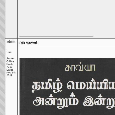
__________________
admin
RE: அவதாரம்
Guru
Status:
Offline
Posts:
7713
Date:
Nov 14,
2019