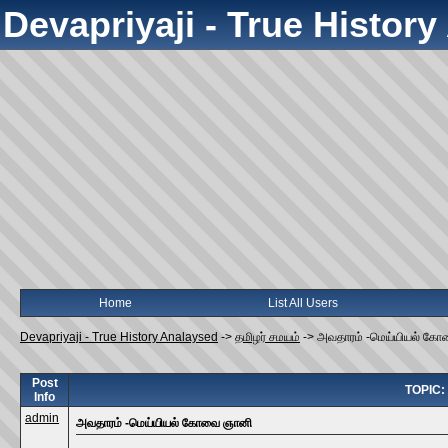
Devapriyaji - True Histor
Home
List All Users
Devapriyaji - True History Analaysed
->
தமிழர் சமயம்
->
அவதாரம் -மெய்யியல் க
Post
TOPIC:
Info
admin
அவதாரம் -மெய்யியல் கோவை ஞானி