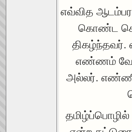
எவ்வித ஆடம்பர
கொண்ட கொள்
திகழ்ந்தவர்
எண்ணம் வேற
அல்லர். எண்ண
தமிழ்ப்பொழில் 
என்ற கட்டுர