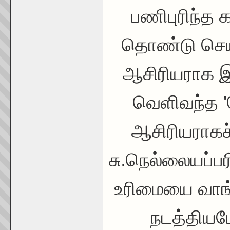
பணிபுரிந்த 
தொண்டு செய்
ஆசிரியராக இ
வெளிவந்த 'வ
ஆசிரியராகச்
சு.நெல்லையப்ப
உரிமையை வாங்
நடத்தியப