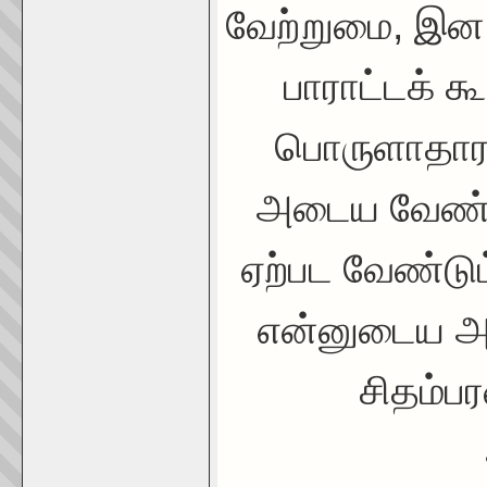
வேற்றுமை, இன
பாராட்டக் 
பொருளாதார
அடைய வேண்டு
ஏற்பட வேண்ட
என்னுடைய அரச
சிதம்ப