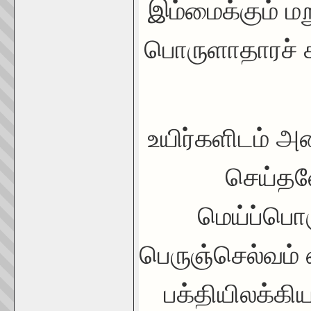
இம்மைக்கும் மற
பொருளாதாரச் ச
உயிர்களிடம் 
செய்தலே
மெய்ப்பொ
பெருஞ்செல்வம் 
பக்தியிலக்கி