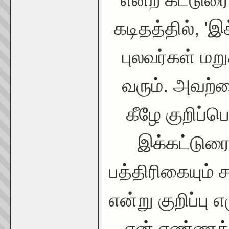
கடிதத்தில், 'இ
புலவர்கள் மற
வரும். அவற்ற
கீழே குறிப்ப
இக்கட்டுரை
பத்திரிகையும்
என்று குறிப்பு
என் எண்ணத்த