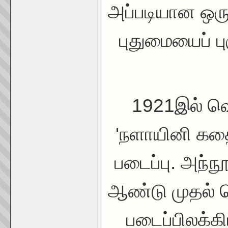
அப்படியான ஒரு
புதுமையைப் ப
1921இல் வ
'நளாயினி கதை
படைப்பு. அந்ந
ஆண்டு முதல் த
படைப்பிலக்க