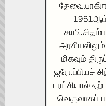
தேவையாகிறத
1961ஆம்
சாமி.சிதம்
அரசியலிலும் 
மிகவும் திர
ஐரோப்பியச் ச
புரட்சியால் ஏற
வெகுவாகப் ப