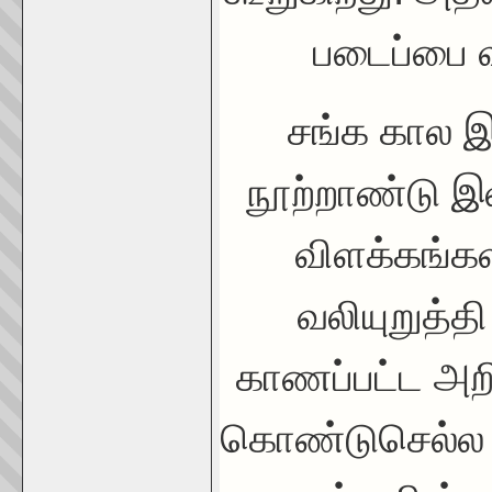
படைப்பை வ
சங்க கால இ
நூற்றாண்டு இ
விளக்கங்க
வலியுறுத்த
காணப்பட்ட அறி
கொண்டுசெல்ல வ