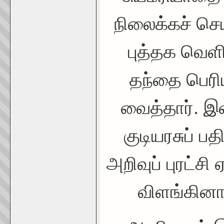
நிலைக்கச் செ
புத்தக வெளி
தந்தை பெர
வைத்தார். இ
குடியரசுப் பத
அறிவுப் புரட்ச
விளங்கினார