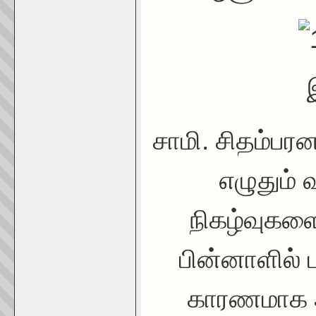
சாமி. சிதம்பரன
எழுதும்
நிகழ்வுகளை
பின்னாளில் 
காரணமாக அ