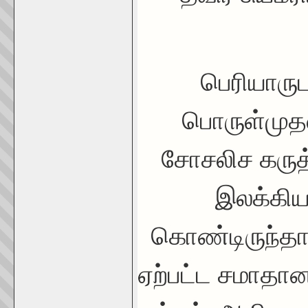
பெரியாரு
பொருள்முதல
சோசலிச கருத
இலக்கிய
கொண்டிருந்தார
ஏற்பட்ட சமாதான