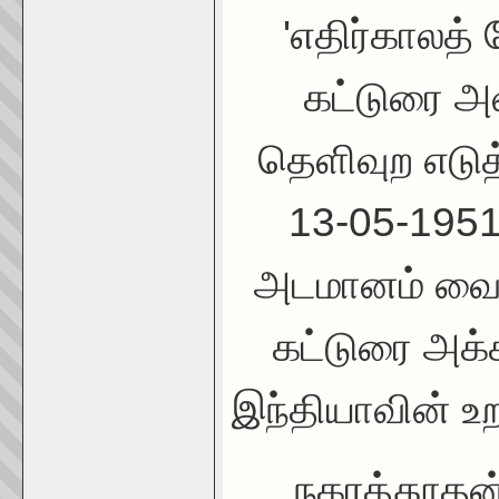
'எதிர்காலத் 
கட்டுரை அ
தெளிவுற எடுத
13-05-1951
அடமானம் வைக
கட்டுரை அக்
இந்தியாவின் உற
நகரத்தூதன்