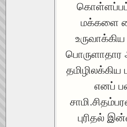
கொள்ளப்பட்
மக்களை ம
உருவாக்கிய
பொருளாதார அ
தமிழிலக்கிய 
எனப் 
சாமி.சிதம்பர
புரிதல் இ