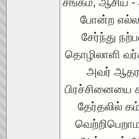
சங்கம், ஆசிய -
போன்ற எல்ல
சேர்ந்து நற்
தொழிலாளி வர்க
அவர் ஆதரவ
பிரச்சினையை காங
தேர்தலில் கம
வெற்றிபெறாமல