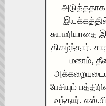
அடுத்ததாக 
இயக்கத்தில
சுயமரியாதை இ
திகழ்ந்தார். சாத
மணம், தீ
அக்கறையுடைய
பேசியும் பத்தி
வந்தார். எஸ்.