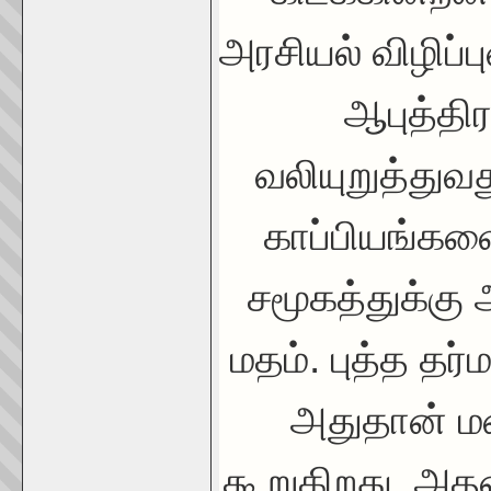
அரசியல் விழிப்ப
ஆபுத்தி
வலியுறுத்துவ
காப்பியங்கள
சமூகத்துக்கு 
மதம். புத்த தர்ம
அதுதான் மன
கூறுகிறது. அத