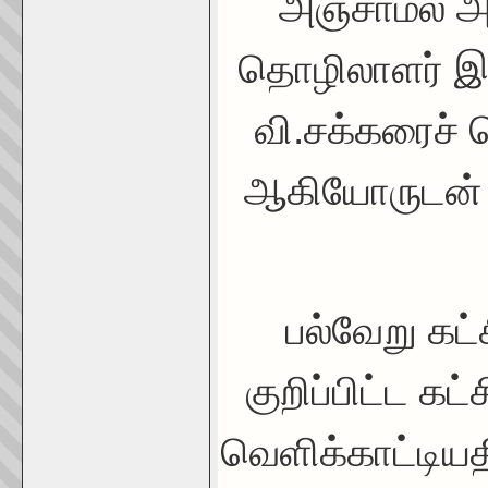
அஞ்சாமல் அம
தொழிலாளர் இய
வி.சக்கரைச் ச
ஆகியோருடன் 
பல்வேறு கட்
குறிப்பிட்ட க
வெளிக்காட்டிய