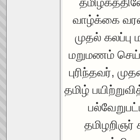
தமிழகத்தில
வாழ்க்கை வரல
முதல் கலப்பு
மறுமணம் செய்
புரிந்தவர், ம
தமிழ் பயிற்றுவ
பல்வேறுபட்
தமிழறிஞர் 