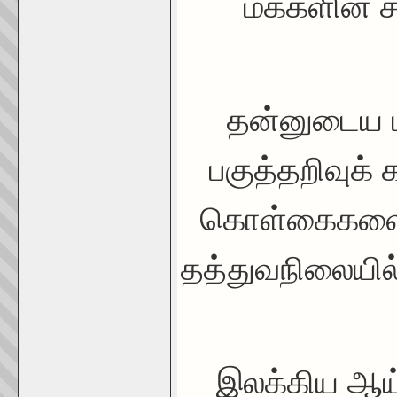
மக்களின் ச
தன்னுடைய ப
பகுத்தறிவுக்
கொள்கைகளையும
தத்துவநிலையில
இலக்கிய ஆய்