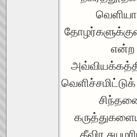
வெளியா
தோழர்களுக்குள
என்ற 
அவ்வியக்கத்த
வெளிச்சமிட்டுக் 
சிந்தன
கருத்துகளைய
தீவிர சுயம