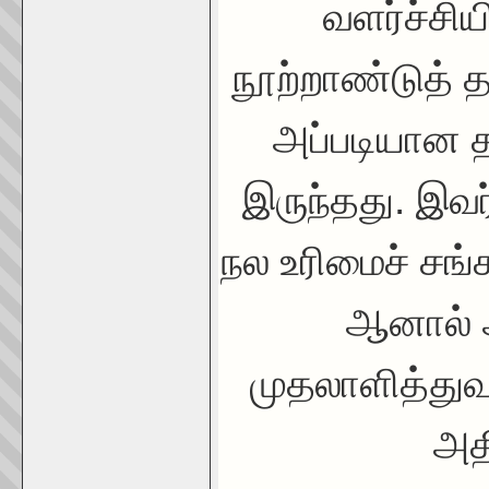
வளர்ச்சி
நூற்றாண்டுத் 
அப்படியான த
இருந்தது. இவ
நல உரிமைச் சங்
ஆனால் அ
முதலாளித்துவப
அதி