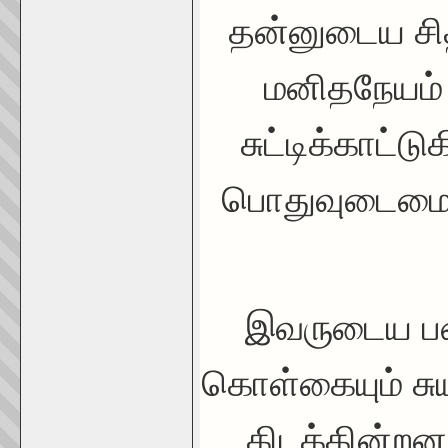
தன்னுடைய சித
மனிதநேயம் 
சுட்டிக்காட்ட
பொதுவுடைமை க
இவருடைய படை
கொள்கையும் சுய
கிடக்கின்றன