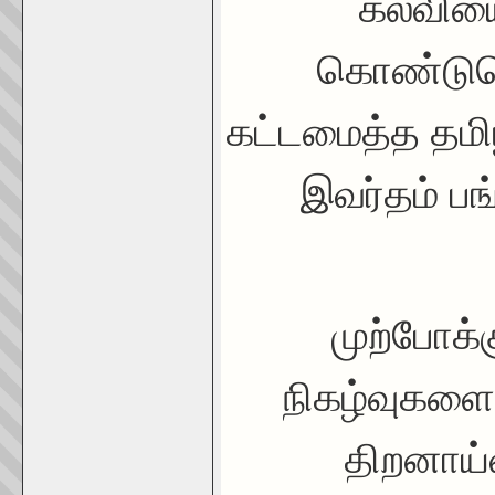
கல்வியை
கொண்டுசெ
கட்டமைத்த தமிழ
இவர்தம் பங்
முற்போக்
நிகழ்வுகளைப
திறனாய்