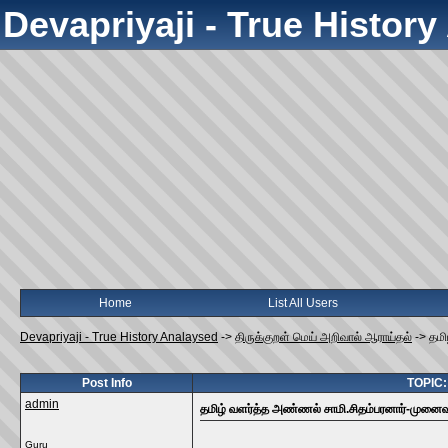
Devapriyaji - True Histor
Home
List All Users
Devapriyaji - True History Analaysed
->
திருக்குறள் மெய் அறிவால் ஆராய்தல்
->
தமி
Post Info
TOPIC: 
admin
தமிழ் வளர்த்த அண்ணல் சாமி.சிதம்பரனார்-முனைவர்
Guru