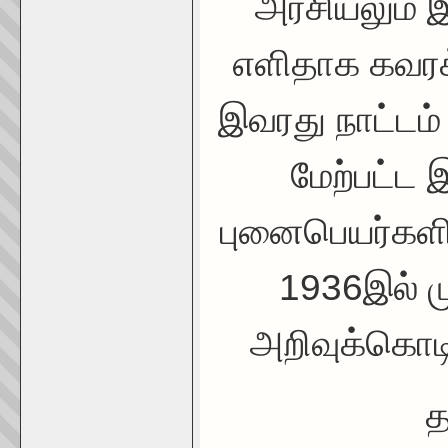
அரசியலும்
எளிதாக கவர
இவரது நாட்டம் 
மேற்பட்ட 
புனைபெயர்களில
1936இல் மு
அறிவுக்கொடி