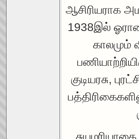
ஆசிரியராக அமர்
1938இல் ஓராண
காலமும் 
பணியாற்றியி
குடியரசு, புரட
பத்திரிகைகளில
சுயமரியாதை 