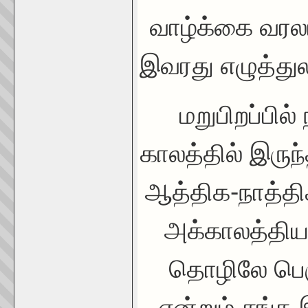
வாழ்க்கை வரல
இவரது எழுத்துல
மறுபிறப்பில
காலத்தில் இருந
ஆத்திக-நாத்திக
அக்காலத்தி
தொழிலே பெர
என்றும் சங்