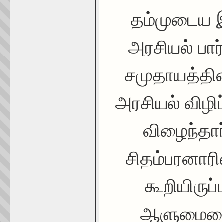
தம்முடைய 
அரசியல் பார
சமுதாயத்தின
அரசியல் விழி
விழைந்தார
சிதம்பரனாரி
கூறியிருப
ஆளுமையை த