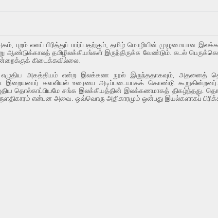
், புறம் எனப் பிரித்துப் பார்ப்பதற்கும், தமிழ் மொழியின் முழுமையான இல
று ஆண்டுக்காலத் தமிழிலக்கியங்கள் இருந்திருக்க வேண்டும். கடல் பெருக்
ன்றைக்குக் கிடைக்கவில்லை.
ர் எழுதிய அகத்தியம் என்ற இலக்கண நூல் இருந்ததாகவும், அதனைத் தொ
ள் இறையனார் களவியல் உரையை அடிப்படையாகக் கொண்டு கூறுகின்றனர். த
ுதிய தொல்காப்பியமே சங்க இலக்கியத்தின் இலக்கணமாகத் திகழ்ந்தது. தொல்கா
ருளதிகாரம் என்பன அவை. ஒவ்வொரு அதிகாரமும் ஒன்பது இயல்களாகப் பிரிக்கப்