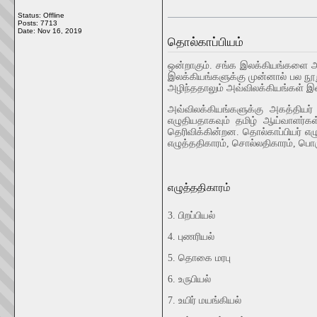
Status: Offline
Posts: 7713
Date:
Nov 16, 2019
தொல்காப்பியம்
ஒன்றாகும். சங்க இலக்கியங்களை அகம
இலக்கியங்களுக்கு முன்னால் பல நூ
அழிந்ததாலும் அவ்விலக்கியங்கள் இ
அவ்விலக்கியங்களுக்கு அகத்திய
எழுதியதாகவும் தமிழ் ஆய்வாளர்க
தெரிவிக்கின்றன. தொல்காப்பியர் எழ
எழுத்ததிகாரம், சொல்லதிகாரம், பொ
எழுத்ததிகாரம்
3. பிறப்பியல்
4. புணரியல்
5. தொகை மரபு
6. உருபியல்
7. உயிர் மயங்கியல்