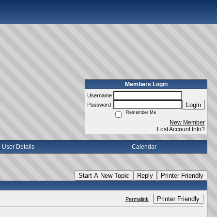
Members Login
Username
Login
Password
Remember Me
New Member
Lost Account Info?
User Details
Calendar
Start A New Topic
Reply
Printer Friendly
Printer Friendly
Permalink