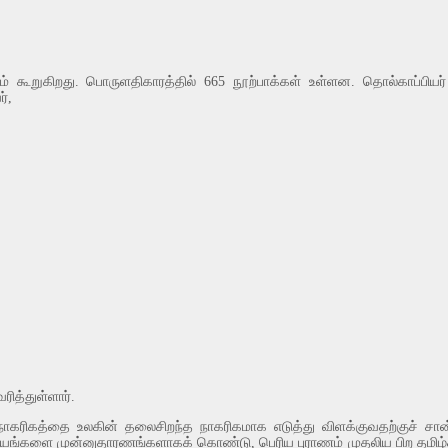
ம் கூறுகிறது. பொருளதிகாரத்தில் 665 நூற்பாக்கள் உள்ளன. தொல்காப்பி
்,
ரித்துள்ளார்.
கரிகத்தை உலகின் தலைசிறந்த நாகரிகமாக எடுத்து விளக்குவதற்குச் சான்ற
களை முன்னுதாரணங்களாகக் கொண்டு, பெரிய புராணம் முதலிய பிற தமிழ்க் கா