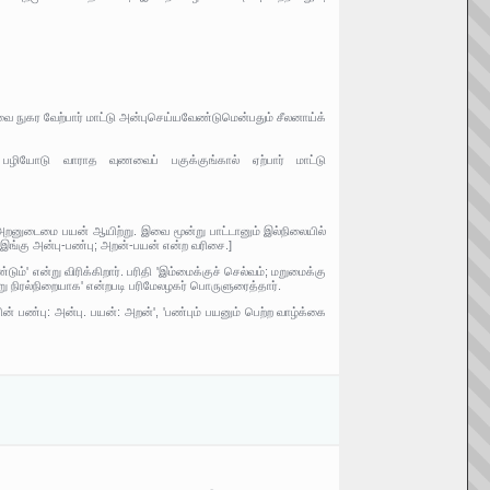
ை நுகர வேற்பார் மாட்டு அன்புசெய்யவேண்டுமென்பதும் சீலனாய்க்
 பழியோடு வாராத வுணவைப் பகுக்குங்கால் ஏற்பார் மாட்டு
 அறனுடைமை பயன் ஆயிற்று. இவை மூன்று பாட்டானும் இல்நிலையில்
இங்கு அன்பு-பண்பு; அறன்-பயன் என்ற வரிசை.]
்' என்று விரிக்கிறார். பரிதி 'இம்மைக்குச் செல்வம்; மறுமைக்கு
்று நிரல்நிறையாக' என்றபடி பரிமேலழகர் பொருளுரைத்தார்.
ன் பண்பு: அன்பு. பயன்: அறன்', 'பண்பும் பயனும் பெற்ற வாழ்க்கை