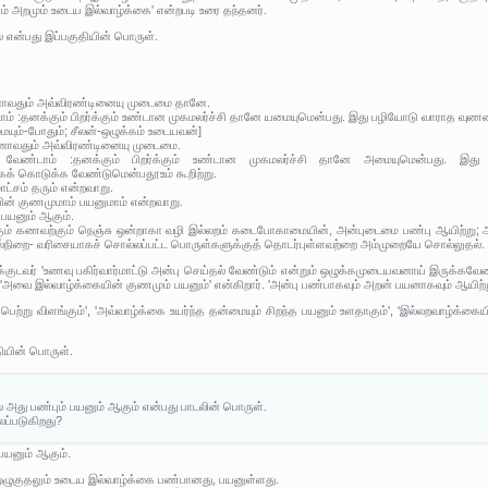
ும் அறமும் உடைய இல்வாழ்க்கை' என்றபடி உரை தந்தனர்.
 என்பது இப்பகுதியின் பொருள்.
:
னாவதும் அவ்விரண்டினையு முடைமை தானே.
ாம் :தனக்கும் பிறர்க்கும் உண்டான முகமலர்ச்சி தானே யமையுமென்பது. இது பழியோடு வாராத வுணவ
யும்-போதும்; சீலன்-ஒழுக்கம் உடையவன்]
பயனாவதும் அவ்விரண்டினையு முடைமை.
று வேண்டாம் :தனக்கும் பிறர்க்கும் உண்டான முகமலர்ச்சி தானே அமையுமென்பது. இது
க் கொடுக்க வேண்டுமென்பதூஉம் கூறிற்று.
ட்சம் தரும் என்றவாறு.
ின் குணமுமாம் பயனுமாம் என்றவாறு.
 பயனும் ஆகும்.
லாட்கும் கணவற்கும் நெஞ்சு ஒன்றாகா வழி இல்லறம் கடைபோகாமையின், அன்புடைமை பண்பு ஆயிற்று;
நிரல்நிறை- வரிசையாகச் சொல்லப்பட்ட பொருள்களுக்குத் தொடர்புள்ளவற்றை அம்முறையே சொல்லுதல். 
டவர் 'உணவு பகிர்வார்மாட்டு அன்பு செய்தல் வேண்டும் என்றும் ஒழுக்கமுடையவனாய் இருக்கவேண்டும
கர் 'அவை இல்வாழ்க்கையின் குணமும் பயனும்' என்கிறார். 'அன்பு பண்பாகவும் அறன் பயனாகவும் ஆயிற
ெற்று விளங்கும்', 'அவ்வாழ்க்கை உயர்ந்த தன்மையும் சிறந்த பயனும் உளதாகும்', 'இல்லறவாழ்க்கையி
தியின் பொருள்.
 அது பண்பும் பயனும் ஆகும் என்பது பாடலின் பொருள்.
லப்படுகிறது?
பயனும் ஆகும்.
ஒழுகுதலும் உடைய இல்வாழ்க்கை பண்பானது, பயனுள்ளது.