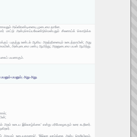
பயனாவதும் அவ்விரண்டினையு முடைமை தானே.
ர் மாட்டு அன்புசெய்யவேண்டுமென்பதும் சீலனாய்க் கொடுக்க
்க்குப் பகுத்து உண்டல் ஆகிய அறத்தினையும் உடைத்தாயின்; அது
ோகாமையின், அன்புடைமை பண்பு ஆயிற்று; அறனுடைமை பயன் ஆயிற்று.
்கைப் பயனாகும்.
 பயனும்-பயனும்; அது-அது.
ால்;
ின்;
டல் அறம் உடைய இல்வாழ்க்கை' என்று பரிமேலழகரும் உரை கூறினர்.
கிறார்.
ம் அறமும் உடையதானால்', 'இல்லற வாழ்க்கை அன்பு நெறியிலும்,