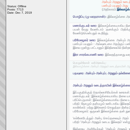
அன்பும் அறனும் உடை
பண்பும் பயனும் அது
Status: Offline
(அதிகாரம்:
இல்வாழ்க
Posts: 7713
Date:
Dec 7, 2019
பொழிப்பு (மு வரதராசன்):
இல்வாழ்க்கை அன
மணக்குடவர் உரை:
இல்வாழ்க்கையாகிய நில
பயன் வேறு வேண்டாம் :தனக்கும் பிறர்
வேண்டுமென்பதும் கூறிற்று.
பரிமேலழகர் உரை:
இல்வாழ்க்கை அன்பும் அ
பண்பும் பயனும் - அவ்வுடைமை அதற்குப் ப
இவை மூன்று பாட்டானும் இல்நிலையில் நின்றா
இரா சாரங்கபாணி உரை:
இல்லறத்தானது வா
பொருள்கோள் வரிஅமைப்பு:
இல்வாழ்க்கை அன்பும் அறனும் உடைத்தாயின் அது
பதவுரை: அன்பும்-அன்பும்; அறனும்-நல்வி
அன்பும் அறனும் உடைத்தாயின் இல்வாழ்க்கை
இப்பகுதிக்குத் தொல்லாசிரியர்கள் உரைகள்
மணக்குடவர்: இல்வாழ்க்கையாகிய நிலை யாவ
பரிப்பெருமாள்: இல்வாழ்க்கையாகிய நிலை ய
பரிதி: நேசமும் தன்மமும் உண்டாகிய இல்லறம
காலிங்கர்: மற்று இங்ஙனம் செலுத்தா நின
பரிமேலழகர்: ஒருவன் இல்வாழ்க்கை தன் துண
'எல்லோரிடத்தும் அன்பு செய்தலையும் அறம
பரிதி 'அன்பும் அறனும் உடைய இல்லறம்' என்
இன்றைய ஆசிரியர்கள் 'அன்பும் அறனும் உட