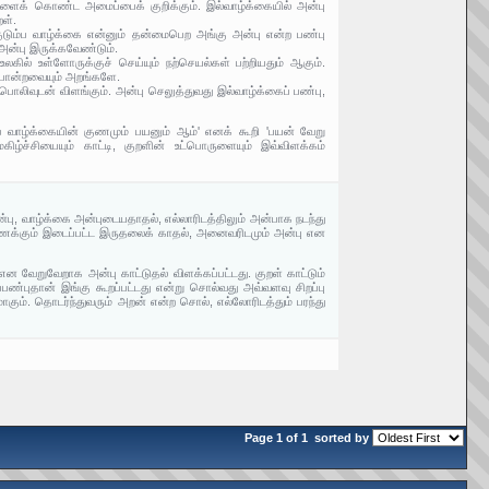
ுகளைக் கொண்ட அமைப்பைக் குறிக்கும். இல்வாழ்க்கையில் அன்பு
ள்.
 குடும்ப வாழ்க்கை என்னும் தன்மைபெற அங்கு அன்பு என்ற பண்பு
 அன்பு இருக்கவேண்டும்.
கில் உள்ளோருக்குச் செய்யும் நற்செயல்கள் பற்றியதும் ஆகும்.
போன்றவையும் அறங்களே.
ொலிவுடன் விளங்கும். அன்பு செலுத்துவது இல்வாழ்க்கைப் பண்பு,
 வாழ்க்கையின் குணமும் பயனும் ஆம்' எனக் கூறி 'பயன் வேறு
கிழ்ச்சியையும் காட்டி, குறளின் உட்பொருளையும் இவ்விளக்கம்
்பு, வாழ்க்கை அன்புடையதாதல், எல்லாரிடத்திலும் அன்பாக நடந்து
ுணைக்கும் இடைப்பட்ட இருதலைக் காதல், அனைவரிடமும் அன்பு என
ன வேறுவேறாக அன்பு காட்டுதல் விளக்கப்பட்டது. குறள் காட்டும்
புதான் இங்கு கூறப்பட்டது என்று சொல்வது அவ்வளவு சிறப்பு
கும். தொடர்ந்துவரும் அறன் என்ற சொல், எல்லோரிடத்தும் பரந்து
Page 1 of 1
sorted by