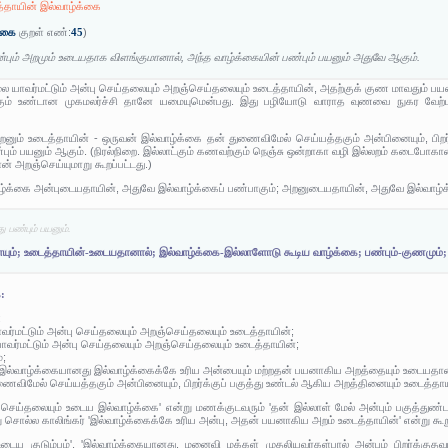
த்தாயின் இல்வாழ்க்கை
்கை
குறள் எண்:
45
)
்பும் அறமும் உடையதாக விளங்குமானால், அந்த வாழ்க்கையின் பண்பும் பயனும் அதுவே ஆகும்.
ை யாவர்மட்டும் அன்பு செய்தலையும் அறஞ்செய்தலையும் உடைத்தாயின், அதற்குக் குண மாவதும் 
க்கும் உண்டான முகமலர்ச்சி தானே யமையுமென்பது. இது பழியோடு வாராத வுணவை நுகர வேற்பா
றனும் உடைத்தாயின் - ஒருவன் இல்வாழ்க்கை தன் துணைவிமேல் செய்யத்தகும் அன்பினையும், பிறர
ண்பும் பயனும் ஆகும். (நிரல்நிறை. இல்லாட்கும் கணவற்கும் நெஞ்சு ஒன்றாகா வழி இல்லறம் கடைப
ன் அறஞ்செய்யுமாறு கூறப்பட்டது.)
ழ்க்கை அன்புடையதாயின், அதுவே இல்வாழ்க்கைப் பண்பாகும்; அறனுடையதாயின், அதுவே இல்வாழ்க
 பண்பும் பயனும்.
னையும்; உடைத்தாயின்-உடையதானால்; இல்வாழ்க்கை-இல்லாளோடு கூடிய வாழ்க்கை; பண்பும்-குணமும்;
:
:
ர்மட்டும் அன்பு செய்தலையும் அறஞ்செய்தலையும் உடைத்தாயின்;
ாவர்மட்டும் அன்பு செய்தலையும் அறஞ்செய்தலையும் உடைத்தாயின்;
்;
்ற இல்வாழ்க்கையானது இல்வாழ்க்கைக்கே உரிய அன்பையும் மற்றதன் பயனாகிய அறத்தையும் உடையதான
ைவிமேல் செய்யத்தகும் அன்பினையும், பிறர்க்குப் பகுத்து உண்டல் ஆகிய அறத்தினையும் உடைத்தாய
் செய்தலையும் உடைய இல்வாழ்க்கை' என்று மணக்குடவரும் 'தன் இல்லாள் மேல் அன்பும் பகுத்துண்
று சொல்ல காலிங்கர் 'இல்வாழ்க்கைக்கே உரிய அன்பு, அதன் பயனாகிய அறம் உடைத்தாயின்' என்று கூறு
ைய குடும்பம்', 'இல்வாழ்க்கையானது, மனைவி மக்கள் முதலியவர்கள்பால் அன்பும் பிறர்க்குதவு