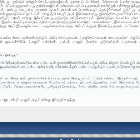
பற்றியது. குடும்பம் என்னும் சொல், இல்வாழ்வான், துணைவி, பெற்றோர், பிள்ளைகள் போன்ற உறவ
். அப்பொழுதுதான் அது குடும்பவாழ்வின் தன்மையையும் பொருளையும் உணர்த்தும் என்கிறது இக்குற
்பு என்பது உறவு, நட்பு முதலான தொடர்புடையார் மாட்டு உண்டாகும் நெகிழ்ச்சியைக் குறிப்பது.
ள்ளோர் ஒருவருக்கொருவர் அன்பு செலுத்தி வாழும் சூழல் இனிமையானது. இல்லத்தின் குணச்சிறப்பாக
டும். அறன் என்றது இல்வாழ்வாரது குற்றமற்ற வாழ்க்கையையும், இல்லத்திற்கு வெளியே உள்ள உல
இருக்க வேண்டுமென்றால் அதில் அறம் நிறைந்திருக்கவேண்டும். மனமாசின்மை, இனியவை கூறல் 
கிறது. அறம் இல்வாழ்க்கையை பயனுள்ளதாக்குகிறது. அன்பும் அறமும் இணைந்த குடும்ப வாழ்க்கை ப
ையாகிய நிலை எல்லோரிடத்திலும் அன்பு செய்தலையும் அறஞ்செய்தலையும் உடைத்தாயின், அதுவே
ும் முகமலர்ச்சியே போதும்' என்கிறார். அன்பும் அறனும் நிறைந்த குடும்பத்தின் அழகையும் ம
லப்படுகிறது?
ெய்தல், இல்வாழ்க்கைக்கே உரிய அன்பு, தன் துணைவிமேல் செய்யத்தகும் அன்பு, இருவர் கொள்ளும் அன
தலியவர்கள்பால் அன்பு, அன்பு நெறி, எல்லோரிடத்தும் அன்பு, அவனுக்கும் அவன் வாழ்க்கைத்த
ால் அன்பு. தன் துணைவிமேல் செய்யத் தகும் அன்பு, யாவர் மாட்டுஞ் செய்யும் அன்பு செய்தல் எ
ுடையோராகி வாழ்க்கையறத்தை மேற்கொண்டவர்கள், இவர்கள் இருவரிடை உள்ள அன்பாகிய அப்பண்
ட்பு ஆகிய தொடர்புடையாரிடையே முகிழ்த்து நிலைக்கும் அன்பு பற்றியே எனக் கொள்வது பொருத்தமா
அது பண்பும் பயனும் ஆகும் என்பது இக்குறட்கருத்து.