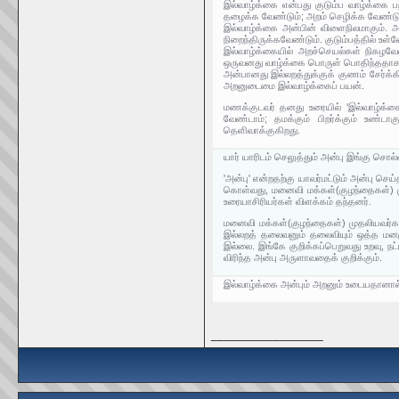
இல்வாழ்க்கை என்பது குடும்ப வாழ்க்கை 
தழைக்க வேண்டும்; அறம் செழிக்க வேண்டும
இல்வாழ்க்கை அன்பின் விளைநிலமாகும். அன
நிறைந்திருக்கவேண்டும். குடும்பத்தில் உ
இல்வாழ்க்கையில் அறச்செயல்கள் நிகழவேண்
ஒருவனது வாழ்க்கை பொருள் பொதிந்ததாக 
அன்பானது இல்லறத்துக்குக் குணம் சேர்க்
அறனுடைமை இல்வாழ்க்கைப் பயன்.
மணக்குடவர் தனது உரையில் 'இல்வாழ்க்க
வேண்டாம்; தமக்கும் பிறர்க்கும் உண்டாக
தெளிவாக்குகிறது.
யார் யாரிடம் செலுத்தும் அன்பு இங்கு சொல்
'அன்பு' என்றதற்கு யாவர்மட்டும் அன்பு ச
கொள்வது, மனைவி மக்கள்(குழந்தைகள்) மு
உரையாசிரியர்கள் விளக்கம் தந்தனர்.
மனைவி மக்கள்(குழந்தைகள்) முதலியவர்கள்ப
இல்லறத் தலைவனும் தலைவியும் ஒத்த மனம
இல்லை. இங்கே குறிக்கப்பெறுவது உறவு, ந
விரிந்த அன்பு அருளாவதைக் குறிக்கும்.
இல்வாழ்க்கை அன்பும் அறனும் உடையதானால் 
__________________