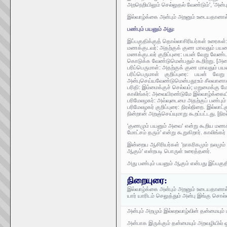
அறநெறியிலும் செல்லுதல் வேண்டும்', 'அன்ப
இல்வாழ்க்கை அன்பும் அறனும் உடையதானால்
பண்பும் பயனும் அது:
இப்பகுதிக்குத் தொல்லாசிரியர்கள் உரைகள்
மணக்குடவர்: அதற்குக் குண மாவதும் பய
மணக்குடவர் குறிப்புரை: பயன் வேறு வேண்ட
கொடுக்க வேண்டுமென்பதும் கூறிற்று. [அமை
பரிப்பெருமாள்: அதற்குக் குண மாவதும் 
பரிப்பெருமாள் குறிப்புரை: பயன் வே
அன்புசெய்யவேண்டுமென்பதூஉம் சீலவானாக
பரிதி: இம்மைக்குச் செல்வம்; மறுமைக்கு மோ
காலிங்கர்: அவையிரண்டுமே இல்வாழ்க்கைய
பரிமேலழகர்: அவ்வுடைமை அதற்குப் பண்பும்
பரிமேலழகர் குறிப்புரை: நிரல்நிறை. இல்
நின்றான் அறஞ்செய்யுமாறு கூறப்பட்டது. [
'குணமும் பயனும் அவை' என்று கூறிய மணக்கு
மோட்சம் தரும்' என்று கூறுகிறார். காலிங்
இன்றைய ஆசிரியர்கள் 'நாகரிகமும் நலமும் ப
ஆகும்' என்றபடி பொருள் உரைத்தனர்.
அது பண்பும் பயனும் ஆகும் என்பது இப்பகு
நிறையுரை:
இல்வாழ்க்கை அன்பும் அறனும் உடையதானால்
யார் யாரிடம் செலுத்தும் அன்பு இங்கு சொல்
அன்பும் அறமும் இல்லறவாழ்வின் தன்மையும் 
அன்பாக இருக்கும் தன்மையும் அறவழியில் 