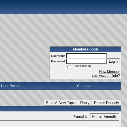
Members Login
Username
Login
Password
Remember Me
New Member
Lost Account Info?
User Details
Calendar
Start A New Topic
Reply
Printer Friendly
Printer Friendly
Permalink