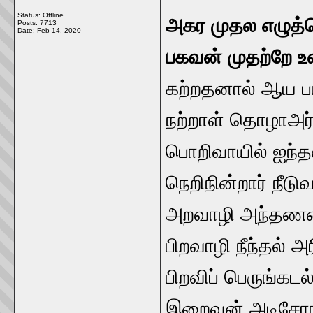
Status: Offline
அகர முதல எழுத்
Posts: 7713
Date:
Feb 14, 2020
பகவன் முதற்றே உ
கற்றதனால் ஆய 
நற்றாள் தொழாஅர் 
பொறிவாயில் ஐந்தவ
நெறிநின்றார் நீட
அறவாழி அந்தணன் த
பிறவாழி நீந்தல்
பிறவிப் பெருங்கடல் 
இறைவன் அடிசேரா