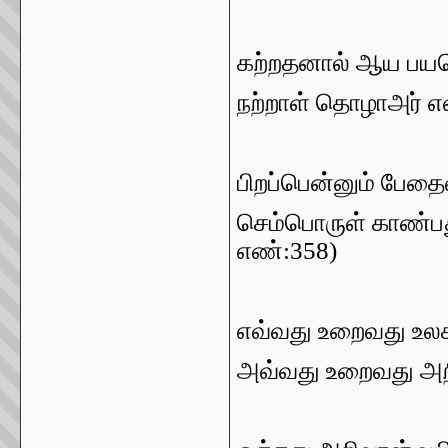
கற்றதனால் ஆய பய
நற்றாள் தொழாஅர் எ
பிறப்பென்னும் பேதைம
செம்பொருள் காண்பத
எண்:358)
எவ்வது
உறைவது
உல
அவ்வது
உறைவது
அற