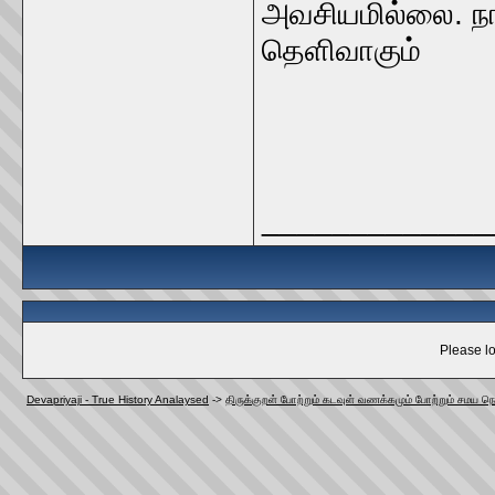
அவசியமில்லை. நா
தெளிவாகும்
_____________
Please lo
Devapriyaji - True History Analaysed
->
திருக்குறள் போற்றும் கடவுள் வணக்கமும் போற்றும் சமய நெ