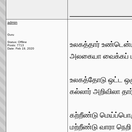
_____________
admin
Guru
Status: Offline
உலகத்தார் உண்டென்
Posts: 7713
Date:
Feb 19, 2020
அலகையா வைக்கப் ப
உலகத்தோடு ஒட்ட ஒழு
கல்லார் அறிவிலா தார
கற்றீண்டு மெய்ப்பொ
மற்றீண்டு வாரா நெற