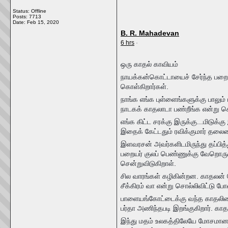
Status: Offline
Posts: 7713
Date:
Feb 15, 2020
B. R. Mahadevan
6 hrs
·
ஒரு காதல் காவியம்
நாயக்கன்கொட்டாயைச் சேர்ந்த பறையர
கொள்கிறார்கள்.
நாங்க எங்க புள்ளைங்களுக்கு பாலும
நாடகக் காதலாடா பண்றீங்க என்று கொ
எங்க கிட்ட சரக்கு இருக்கு...மிடுக்
இதைக் கேட்டதும் ரவிக்குமார் தலைம
இளவரசன் அவர்களிடமிருந்து தப்பித
பறையர் குலப் பெண்ணுக்கு வேறொருவரு
சென்றுவிடுகிறாள்.
சில வாரங்கள் கழிகின்றன. காதலன் 
சீக்கிரம் வா என்று சொல்லிவிட்டு 
பாளையங்கோட்டைக்கு வந்த காதலியைப் 
பர்தா அணிந்தபடி இறங்குகிறார். காத
இந்து மதம் உலகத்திலேயே மோசமானது