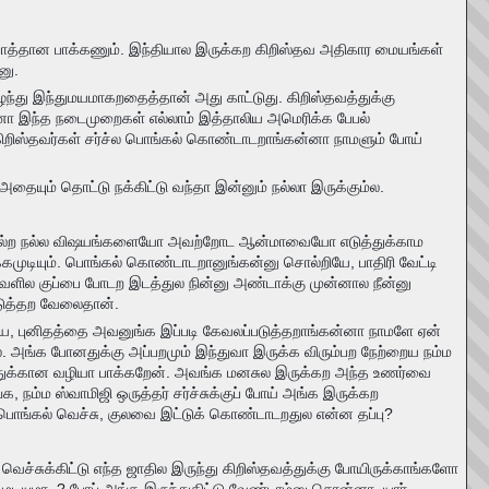
த்தான பாக்கணும். இந்தியால இருக்கற கிறிஸ்தவ அதிகார மையங்கள்
னு.
து இந்துமயமாகறதைத்தான் அது காட்டுது. கிறிஸ்தவத்துக்கு
ோனா இந்த நடைமுறைகள் எல்லாம் இத்தாலிய அமெரிக்க பேபல்
ிறிஸ்தவர்கள் சர்ச்ல பொங்கல் கொண்டாடறாங்கன்னா நாமளும் போய்
தையும் தொட்டு நக்கிட்டு வந்தா இன்னும் நல்லா இருக்கும்ல.
சொல்ற நல்ல விஷயங்களையோ அவற்றோட ஆன்மாவையோ எடுத்துக்காம
முடியும். பொங்கல் கொண்டாடறானுங்கன்னு சொல்றியே, பாதிரி வேட்டி
கு வெளில குப்பை போடற இடத்துல நின்னு அண்டாக்கு முன்னால நீன்னு
படுத்தற வேலைதான்.
புனிதத்தை அவனுங்க இப்படி கேவலப்படுத்தறாங்கன்னா நாமளே ஏன்
ங்க போனதுக்கு அப்பறமும் இந்துவா இருக்க விரும்பற நேற்றைய நம்ம
றதுக்கான வழியா பாக்கறேன். அவங்க மனசுல இருக்கற அந்த உணர்வை
 நம்ம ஸ்வாமிஜி ஒருத்தர் சர்ச்சுக்குப் போய் அங்க இருக்கற
ல பொங்கல் வெச்சு, குலவை இட்டுக் கொண்டாடறதுல என்ன தப்பு?
ூவும் வெச்சுக்கிட்டு எந்த ஜாதில இருந்து கிறிஸ்தவத்துக்கு போயிருக்காங்களோ