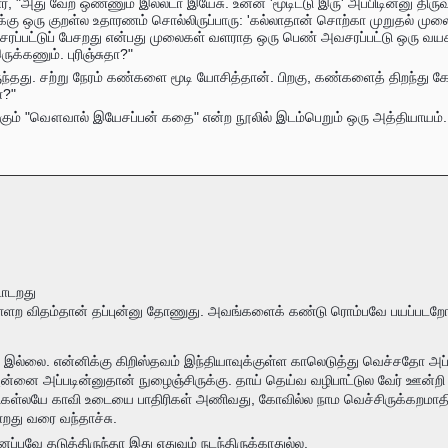
், "அது வேற ஒண்ணும் இல்லடா இயேசு. உன்ன 'மூடிட்டு இரு' அப்பிடின்னு திரு
க்கு ஒரு குறள்ல உதாரணம் சொல்லிருப்பாரு: 'கல்லாதான் சொற்கா முறுதல் முலைய
ப்பட்டுப் பேசறது என்பது முலைகள் வளராத ஒரு பெண் அவசரப்பட்டு ஒரு வயச
க்கணும். புரிஞ்சுதா?"
ந்தது. சற்று நேரம் கண்களை மூடி யோசித்தான். பிறகு, கண்களைத் திறந்து கேட
ா?"
க்கும் "வௌவால் இயேசப்பன் கதை" என்ற நூலில் இடம்பெறும் ஒரு அத்தியாயம்.
டாடறது
ற விதம்தான் தப்புன்னு தோணுது. அவங்களைக் கண்டு ரொம்பவே பயப்படறோ
 இல்லை. என்னிக்கு கிறிஸ்தவம் இந்தியாவுக்குள்ள காலெடுத்து வெச்சதோ அப்ப
அன்னை அப்படின்னுதான் நுழைஞ்சிருக்கு. தாய் தெய்வ வழிபாட்டுல வேர் ஊன்றி 
ுகள்லயே காவி உடையை பாதிரிகள் அணிவது, கோவில்ல நாம வெச்சிருக்கறமாதிரிய
றது வரை வந்தாச்சு.
்பவே தடுத்திருந்தா இது எதுவும் நடந்திருக்காதுல்ல.