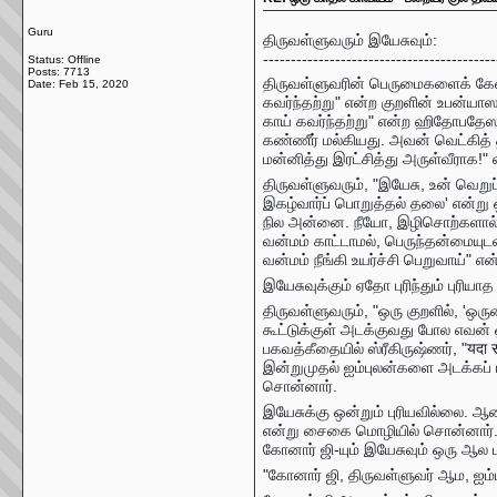
Guru
திருவள்ளுவரும் இயேசுவும்:
------------------------------------------
Status: Offline
Posts: 7713
திருவள்ளுவரின் பெருமைகளைக் கேள்வ
Date:
Feb 15, 2020
கவர்ந்தற்று" என்ற குறளின் உபன்யாஸ
காய் கவர்ந்தற்று" என்ற ஹிதோபதே
கண்ணீர் மல்கியது. அவன் வெட்கித் த
மன்னித்து இரட்சித்து அருள்வீராக!"
திருவள்ளுவரும், "இயேசு, உன் வெற
இகழ்வார்ப் பொறுத்தல் தலை' என்று
நில அன்னை. நீயோ, இழிசொற்களால் உன
வன்மம் காட்டாமல், பெருந்தன்மையுட
வன்மம் நீங்கி உயர்ச்சி பெறுவாய்" என
இயேசுவுக்கும் ஏதோ புரிந்தும் புரி
திருவள்ளுவரும், "ஒரு குறளில், 'ஒ
கூட்டுக்குள் அடக்குவது போல எவன்
பகவத்கீதையில் ஸ்ரீகிருஷ்ணர், "यदा संहर
இன்றுமுதல் ஐம்புலன்களை அடக்கப் ப
சொன்னார்.
இயேசுக்கு ஒன்றும் புரியவில்லை. ஆன
என்று சைகை மொழியில் சொன்னார். 
கோனார் ஜி-யும் இயேசுவும் ஒரு ஆல மர
"கோனார் ஜி, திருவள்ளுவர் ஆம, ஐம்