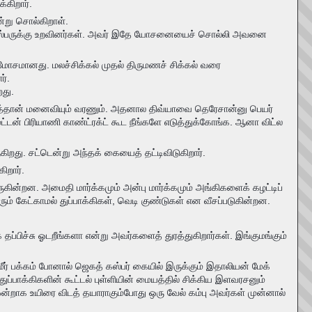
்கிறார்.
என்று சொல்கிறாள்.
ஸ்பருக்கு உறவினர்கள். அவர் இதே யோசனையைச் சொல்லி அவனை
ோசமானது. மலச்சிக்கல் முதல் திருமணச் சிக்கல் வரை
ர்.
து.
குத்தான் மனைவியும் வரணும். அதனால திவ்யாவை தெரேசான்னு பெயர்
மட்டன் பிரியாணி காண்ட்ரக்ட் கூட நீங்களே எடுத்துக்கோங்க. ஆனா விட்ல
ிறது. சட்டென்று அந்தக் கையைத் தட்டிவிடுகிறார்.
ிறார்.
ுகின்றன. அமைதி மார்க்கமும் அன்பு மார்க்கமும் அங்கிகளைக் கழட்டிப்
் கேட்காமல் துப்பாக்கிகள், வெடி குண்டுகள் என வீசப்படுகின்றன.
தப்பிச்சு ஓடறீங்களா என்று அவர்களைத் துரத்துகிறார்கள். இங்குமங்கும்
அமீர் பக்கம் போனால் ஜெகத் கஸ்பர் கையில் இருக்கும் இதாலியன் மேக்
ு துப்பாக்கிகளின் கூட்டல் புள்ளியின் மையத்தில் சிக்கிய இளவரசனும்
ஒன்றாக உயிரை விடத் தயாராகும்போது ஒரு வேல் கம்பு அவர்கள் முன்னால்