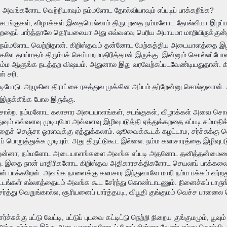
 அவங்களோட வெற்றியாவும் நம்மளோட தோல்வியாவும் எப்படிப் பாக்கறீங்க?
டங்குகள், விழாக்கள் இதையெல்லாம் திருடறதை நம்மளோட தோல்வியா இழப்பா
்கறதைப் பார்த்தாலே தெரியலையா அது எவ்வளவு பெரிய அபாயமா மாறியிருக்குன்
நம்மளோட வெற்றிதான். கிறிஸ்தவம் தன்னோட மேற்கத்திய அடையாளத்தை இழந்
களே தாய்மதம் திரும்பச் செய்யறமாதிரித்தான் இருக்கு. இன்னும் சொல்லப்ப
நம்ம ஆளுங்க நடத்தற விஷயம். அதுனால இது வரவேற்கப்படவேண்டியதுதான். க
ன் சரி.
ிபோடு. அழுகின திராட்சை ரசத்துல முக்கின அப்பம் தர்றேன்னு சொல்லுவான். அ
இருக்கீங்க போல இருக்கு.
 சொல்ற. நம்மளோட கலாசார அடையாளங்கள், சடங்குகள், விழாக்கள் அவை 
 எவ்வளவு முடியுமோ அவ்வளவு இழிவுபடுத்தி ஏத்துக்கறதை எப்படி சம்மதிக்க
்டு அதைச் செஞ்சா ஓரளவுக்கு ஏத்துக்கலாம். ஷூவைக்கூடக் கழட்டாம, சர்ச்சுக்
ப் பொறுத்துக்க முடியும். அது திருட்டுகூட இல்லை. நம்ம கலாசாரத்தை இழிவு
்றேன்னா, நம்மளோட அடையாளங்களை அவங்க எப்படி அதனோட தனித்தன்மையை, 
இதை நான் பாதிரிகளோட கிறிஸ்தவ அதிகாரசக்திகளோட செயலாப் பாக்கலை. அ
 பாக்கறேன். அவங்க நாளைக்கு கலாசார இந்துவாவே மாறி நம்ம பக்கம் வர்
்கள் எல்லாத்தையும் அவங்க கூட சேர்ந்து கொண்டாடணும். நினைச்சுப் பாருங்க,
்த்து வெறுங்கால்ல, சூரியனைப் பார்த்தபடி, விபூதி குங்குமம் வெச்ச பானை
சர்ச்சுக்கு பட்டு வேட்டி, பட்டுப் புடவை கட்டிட்டு நெற்றி நிறைய குங்குமமும், ப