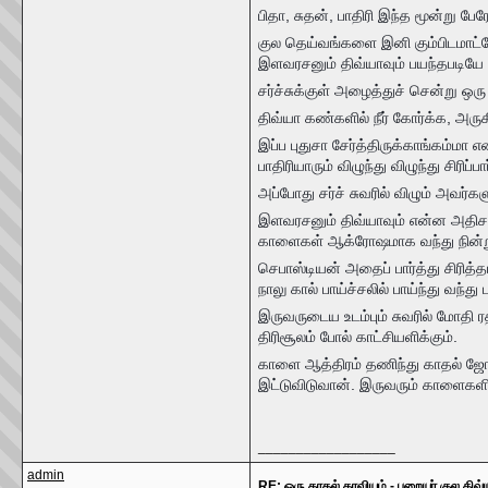
பிதா, சுதன், பாதிரி இந்த மூன்று பே
குல தெய்வங்களை இனி கும்பிடமாட்டே
இளவரசனும் திவ்யாவும் பயந்தபடியே
சர்ச்சுக்குள் அழைத்துச் சென்று ஒர
திவ்யா கண்களில் நீர் கோர்க்க, அரு
இப்ப புதுசா சேர்த்திருக்காங்கம்மா என
பாதிரியாரும் விழுந்து விழுந்து சிரிப்பார
அப்போது சர்ச் சுவரில் விழும் அவர
இளவரசனும் திவ்யாவும் என்ன அதிசயம்
காளைகள் ஆக்ரோஷமாக வந்து நின்ற
செபாஸ்டியன் அதைப் பார்த்து சிரித்
நாலு கால் பாய்ச்சலில் பாய்ந்து வந்த
இருவருடைய உடம்பும் சுவரில் மோதி ர
திரிசூலம் போல் காட்சியளிக்கும்.
காளை ஆத்திரம் தணிந்து காதல் ஜோடி
இட்டுவிடுவான். இருவரும் காளைகளின்
__________________
admin
RE: ஒரு காதல் காவியம் - பறையர் குல திவ