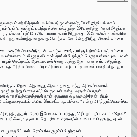
ரையும் சந்தித்தான். அங்கே திருவள்ளுவர், "கனி இருப்பக் காய்
் "பன்றி" என்றும் பழித்துக்கொண்டிருந்த இயேசுவிற்கு, "கனி இருப்பக்
ோது தன்னைப்பற்றியே அவமானமாகவும் இருந்தது. இயேசுவின் கண்களில்
பிக் கிடந்த வன்மத்தால் தகாத சொற்கள் சொல்லித்திரிந்த வீணன் எம்மை
ர்ளை மனதில் கொண்டுதான் 'அகழ்வாரைத் தாங்கும் நிலம்போலத் தம்மை
அவர்களையும் விழுந்துவிடாமல் தாங்கியிருக்கும் பெருந்தன்மையுடையவள்
ாரமும் செய்தாய். ஆனால், உன் வெறுப்புக்கு ஆளானவர்கள், பதிலுக்கு
்து அழியவில்லை. நீயும் அவர்கள் வழி நடந்தால் உன் மனதிலிருக்கும்
சொல்லியிருக்கிறேன். அதாவது, ஆமை தனது ஐந்து அங்கங்களைக்
றவழி நடந்து மோக்ஷ வீடு பெறுவான் என்று அதன் பொருள்.
ा" என்று சொன்ன வாக்கியத்தைத்தான் நான் குறளாக வடிவமைத்தேன். நீயும்
அடக்குவதைவிடப் பெரிய இரட்சிப்பு ஏதுமில்லை!" என்று சிரித்துக்கொண்டே
ந்திருந்தார். அவர் இயேசுவைப் பார்த்து, 'அப்புறம் புரிய வைக்கிறேன்!'
ார் ஜி அவர்களுடைய தொழில். வள்ளுவரின் உபன்யாஸம் முடிந்தவுடன்
சு முறையிட்டான். ரொம்பவே குழம்பியிருந்தான்.