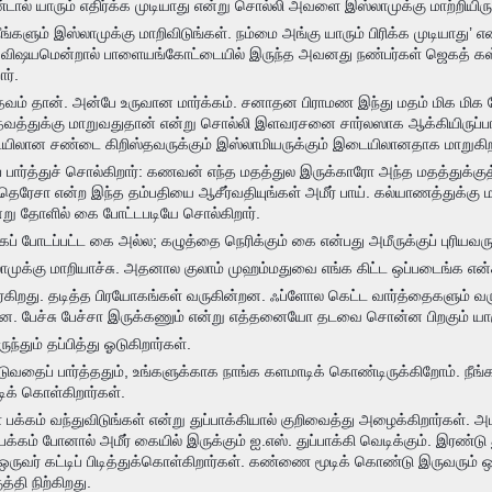
ால் யாரும் எதிர்க்க முடியாது என்று சொல்லி அவளை இஸ்லாமுக்கு மாற்றியிருக
ீங்களும் இஸ்லாமுக்கு மாறிவிடுங்கள். நம்மை அங்கு யாரும் பிரிக்க முடியாது’ 
விஷயமென்றால் பாளையங்கோட்டையில் இருந்த அவனது நண்பர்கள் ஜெகத் க
ர்.
ம் தான். அன்பே உருவான மார்க்கம். சனாதன பிராமண இந்து மதம் மிக மிக ம
்தவத்துக்கு மாறுவதுதான் என்று சொல்லி இளவரசனை சார்லஸாக ஆக்கியிருப்பா
டையிலான சண்டை கிறிஸ்தவருக்கும் இஸ்லாமியருக்கும் இடையிலானதாக மாறுகிற
 பார்த்துச் சொல்கிறார்: கணவன் எந்த மதத்துல இருக்காரோ அந்த மதத்துக்
்-தெரேசா என்ற இந்த தம்பதியை ஆசீர்வதியுங்கள் அமீர் பாய். கல்யாணத்துக்கு 
்று தோளில் கை போட்டபடியே சொல்கிறார்.
 போடப்பட்ட கை அல்ல; கழுத்தை நெரிக்கும் கை என்பது அமீருக்குப் புரியவருக
முக்கு மாறியாச்சு. அதனால குலாம் முஹம்மதுவை எங்க கிட்ட ஒப்படைங்க என்க
உயர்கிறது. தடித்த பிரயோகங்கள் வருகின்றன. ஃப்ளோல கெட்ட வார்த்தைகளும் வர
்றன. பேச்சு பேச்சா இருக்கணும் என்று எத்தனையோ தடவை சொன்ன பிறகும் யாரும
்தும் தப்பித்து ஓடுகிறார்கள்.
ுவதைப் பார்த்ததும், உங்களுக்காக நாங்க களமாடிக் கொண்டிருக்கிறோம். நீங்க 
்டிக் கொள்கிறார்கள்.
ள் பக்கம் வந்துவிடுங்கள் என்று துப்பாக்கியால் குறிவைத்து அழைக்கிறார்கள். 
் பக்கம் போனால் அமீர் கையில் இருக்கும் ஐ.எஸ். துப்பாக்கி வெடிக்கும். இரண்ட
ஒருவர் கட்டிப் பிடித்துக்கொள்கிறார்கள். கண்ணை மூடிக் கொண்டு இருவரும் 
ுத்தி நிற்கிறது.