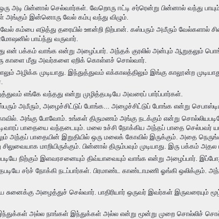
 ஒரு அடி பின்னால் செல்வார்கள். வேறொரு ஈட்டி சர்ரென்று பின்னால் வந்து பாயும
்கள் அங்கும் இன்னொரு வேல் கம்பு வந்து விழும்.
 கம்பை எடுத்து தரையில் ஊன்றி நிற்பான். கஸ்பரும் அமீரும் வேல்களால் சிறைப்
ோமோஷனில் பாய்ந்து வருவார்.
 என் பக்கம் வாங்க என்று அழைப்பார். அந்தக் குரலில் அன்பும் ஆறுதலும் பொங்க
 காளை மீது அவர்களை ஏறிக் கொள்ளச் சொல்வார்.
ியாலும் அழிக்க முடியாது. இந்துத்துவம் எக்காலத்திலும் இங்கு காலூன்ற முட
.
்துவம் எங்கே வந்தது என்று முழித்தபடியே அவரைப் பார்ப்பார்கள்.
பரும் அமீரும், அழைச்சிட்டுப் போங்க... அழைச்சிட்டுப் போங்க என்று செபாஸ்ட
்கோவில். அங்கு போவோம். உங்கள் திருமணம் அங்கு நடக்கும் என்று சொல்லியபடி
ிவாரப் பாதையை வந்தடையும். மலை உச்சி நோக்கிய அந்தப் பாதை செல்பவர் யார
ும் அந்தப் பாதையின் இறுதியில் ஒரு மலைக் கோவில் இருக்கும். அதை நெருங்க
ு சிலுவையாக மாறியிருக்கும். பின்னால் திரும்பவும் முடியாது. இரு பக்கம் அதல
படியே நிற்கும் இளவரசனையும் திவ்யாவையும் வாங்க என்று அழைப்பார். இப்போத
டியே சர்ச் நோக்கி நடப்பார்கள். பிரமாண்ட காண்டாமணி ஓங்கி ஒலிக்கும். அந்
ய சுனைக்கு அழைத்துச் செல்வார். பாதிரியார் ஒருவர் இவர்கள் இருவரையும் மூழ
இந்துக்கள் அல்ல நாங்கள் இந்துக்கள் அல்ல என்று மூன்று முறை சொல்லிச் சொல்ல