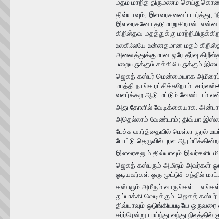
மதம் மாறித் திருமணம் செய்துகொண்ட
திவ்யாவும், இளவரசனைப் பார்த்து, ‘ந
இளவரசனோ தடுமாறுகிறான். என்ன 
கிறிஸ்தவ மதத்துக்கு மாற்றியிருக்கிறா
உலகிலேயே உன்னதமான மதம் கிறிஸ்தவ
அனைத்துக்குமான ஒரே தீர்வு கிறீஸ
பறையருக்கும் சக்கிலியருக்கும் இ
ஜெகத் கஸ்பர் மென்மையாக அமீரைப்
மாத்தி நாங்க ரட்சிக்கறோம். சார்லஸ
வளர்க்கற ஆடு மட்டும் வேண்டாம் என
அது தோளில் வேடிக்கையாக, அன்பாகப்
அதெல்லாம் வேண்டாம்; திவ்யா இஸ்லா
பேச்சு வார்த்தையில் மெள்ள குரல் 
போட்டு தெருவில் புரள ஆரம்பிக்கின
இளவரசனும் திவ்யாவும் இவர்களிடமிருந
ஜெகத் கஸ்பரும் அமீரும் அவர்கள் ஓட
ஓடியவர்கள் ஒரு முட்டுச் சந்தில் மாட
கஸ்பரும் அமீரும் வாருங்கள்... எங்க
துப்பாக்கி வெடிக்கும். ஜெகத் கஸ்பர
திவ்யாவும் ஒடுங்கியபடியே ஒருவரை 
சர்ர்ரென்று பாய்ந்து வந்து நிலத்தில் க