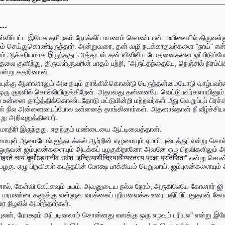
---
ிப்பட்ட இயேசு தமிழகம் நோக்கிப் பயணம் கொண்டான். மயிலையில் திருவள்ளுவ
ம் செய்துகொண்டிருந்தார். அன்றுவரை, தன் வழி நடக்காதவர்களை "நாய்" என்றும
ஸம் ஆச்சரியமாக இருந்தது. அத்துடன் தன் விவிலிய போதனைகளை ஒப்பிடும்ப
லை குனிந்து, திருவள்ளுவரின் பாதம் பற்றி, "அருட்தந்தையே, நெஞ்சில் நிரம்
 என்று கதறினான்.
ுப்புக்கு ஆளானாலும் அதையும் தாங்கிக்கொண்டு பெருந்தன்மையோடு வாழ்பவ
 ஒரு குறளில் சொல்லியிருக்கிறேன். அதாவது தன்னையே வெட்டுபவர்களாயினும் 
்னை தாழ்த்திக்கொண்டதோடு மட்டுமின்றி மற்றவர்கள் மீது வெறுப்புப் பிரச்ச
ன் நில அன்னையைப்போல உன்னைத் தாங்கினார்கள். அதனால்தான் நீ வீழ்ச்சியடைந
்று அறிவுறுத்தினார்.
யாத மாதிரி இருந்தது. எதற்கும் மண்டையை ஆட்டிவைத்தான்.
ருமையுள் ஆமைபோல் ஐந்தடக்கல் ஆற்றின் எழுமையும் ஏமாப் புடைத்து' என்று 
 ஒருவன் ஐம்புலன்களையும் அடக்கப் பழகுகிறானோ அவனே ஏழு பிறவிகளிலும் அ
ते चायं कूर्मोऽङ्गानीव सर्वश: इन्द्रियाणीन्द्रियार्थेभ्यस्तस्य प्रज्ञा प्रतिष्ठित
ழகு. ஏழு பிறவிகள் கடந்தபின் மோக்ஷ பாக்கியம் பெறுவாய். ஐம்புலன்களையும் 
ால், கேள்வி கேட்கவும் பயம். அவனுடைய நல்ல நேரம், அருகிலேயே கோனார் ஜி அமர்
மரமண்டைகளுக்கு வள்ளுவ வாக்கைப் புரியவைக்க உரை பதிப்பிப்பதுதான் கோன
 நிழலில் அமர்ந்தார்கள்.
புலன், மோக்ஷம் அப்படினலாம் சொன்னது எனக்கு ஒரு எழவும் புரியல" என்று இயே