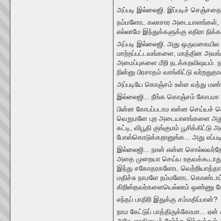
அப்படி இல்லைஜி. இப்படிச் செஞ்சதை
நம்மளோட கலாசார அடையாளங்கள், ச
எல்லாமே இந்துக்களுக்கு எதிரா நிக
அப்படி இல்லைஜி. அது ஒருவகையில 
மாற்றப்பட்டவங்களை, மாத்தின அவங்
அமைப்புகளை மீறி நடக்கறவிஷயம். 
நின்னு பிரசாதம் வாங்கிட்டு வர்றதுதா
அப்படியே கொஞ்சம் உள்ள வந்து மண்ட
இல்லைஜி... நீங்க கொஞ்சம் கோபமா 
பின்ன கோபப்படாம என்ன செய்யச்
வெறுமனே புற அடையாளங்களை அதுவும்
கட்டி, விபூதி குங்குமம் பூசிக்கிட
போஸ்கொடுக்கறானுங்க... அது எப்படி
இல்லைஜி... நான் என்ன சொல்லவர
அதை முறையா செய்ய உதவக்கூடாது. 
இந்து சகோதரகளோட வெற்றியாத்தான்
மதிச்சு நாமளே நம்மளோட கொண்டாட்டங
கிறிஸ்தவர்களையெல்லாம் ஒண்ணு சேர
எந்தப் பாதிரி இதுக்கு சம்மதிப்பான்?
நாம கேட்டுப் பாத்திருக்கோமா... ஏன் 