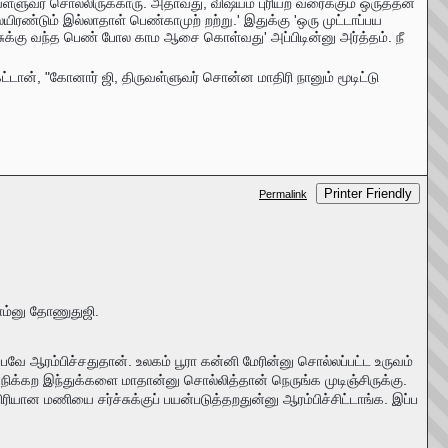
வள்ளுவர் சொல்லிருக்காரு. அதாவது, விஷயம் புரியற வரைக்கும் ஒருத்தன்
ிரண்டும் இல்லாதாள் பெண்காமுற் றற்று.' இதுக்கு 'ஒரு முட்டாப்பய
ுக்கு வந்த பெண் போல காம ஆசை கொள்வது' அப்பிடின்னு அர்த்தம். நீ
்டான், "கோனார் ஜி, திருவள்ளுவர் சொன்ன மாதிரி நானும் மூடிட்டு
Printer Friendly
Permalink
ம்னு தோணுதுஜி.
வே ஆரம்பிச்சதுதான். உலகம் பூரா கன்னி மேரின்னு சொல்லப்பட்ட உருவம்
நிக்கற இந்துக்களை மாதான்னு சொல்லித்தான் நெருங்க முடிஞ்சிருக்கு.
ான மணியை சர்ச்சுக்குப் பயன்படுத்தறதுன்னு ஆரம்பிச்சிட்டாங்க. இப்ப