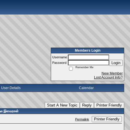
Members Login
Username
Login
Password
Remember Me
New Member
Lost Account Info?
User Details
Calendar
Start A New Topic
Reply
Printer Friendly
 குல இளவரசன்
Printer Friendly
Permalink