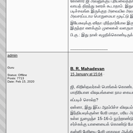
கோனார் ஜி அவனுக்குப் புரியவைத்தார
வாயத் திறந்து உளரக் கூடாதாம். இது
படிச்சவங்க இருக்குற அவையில அவசர
அவசரப்படாம பொறுமையா மூடிட்டு இரு
இயேசுவுக்கு ஏதோ புரிந்தாற்போல இரு
இருந்தா எனக்கும் முலைகள் வளரும
பி.கு.: இது நான் எழுதிக்கொண்டிரு
__________________
admin
Guru
B. R. Mahadevan
15 January at 15:04
·
Status: Offline
Posts: 7713
Date:
Feb 15, 2020
ஜி, கிறிஸ்தவர்கள் பொங்கல் கொண்
மாதிரியான விஷயங்களை நாம கையாள
எப்படிச் சொல்ற?
ஏன்னா, இது இப்ப ஆரம்பிச்ச விஷயம்
இந்தியவுக்குள்ள மேரி மாதா, மரிய 
உள்ள நுழைஞ்ச 15-16-ம் நூற்றாண்ட
சர்ச்சுக்கு யானையைக் கொண்டு போ
கன்னி மேரியை மேரி மாதாவா ஆக்கினப