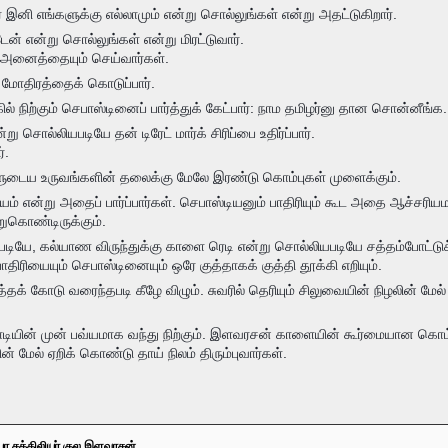
ரே இனி எங்களுக்கு எல்லாமும் என்று சொல்லுங்கள் என்று அதட்டுகிறார்.
ன் என்று சொல்லுங்கள் என்று மிரட்டுவார்.
 அனைத்தையும் செய்வார்கள்.
ு மோதிரத்தைக் கொடுப்பார்.
கில் நிற்கும் செபாஸ்டினைப் பார்த்துக் கேட்பார்: நாம தமிழர்னு தான சொன்னீங
்று சொல்லியபடியே தன் டிரேட் மார்க் சிரிப்பை உதிர்ப்பார்.
்.
்களுடைய உருவங்களின் தலைக்கு மேலே இரண்டு கொம்புகள் முளைக்கும்.
 என்று அதைப் பார்ப்பார்கள். செபாஸ்டியனும் பாதிரியும் கூட அதை ஆச்சரியமா
ுகொண்டிருக்கும்.
தபடியே, கல்யாண விருந்துக்கு காளை ரெடி என்று சொல்லியபடியே சத்தம்போட்டுச் 
ு பாதிரியையும் செபாஸ்டினையும் ஒரே குத்தாகக் குத்தி தூக்கி எறியும்.
த்தக் கோடு வரைந்தபடி கீழே விழும். சுவரில் தெரியும் சிலுவையின் நிழலின் 
யின் முன் பவ்யமாக வந்து நிற்கும். இளவரசன் காளையின் கூர்மையான கொம்பில
 மேல் ஏறிக் கொண்டு தாய் நிலம் திரும்புவார்கள்.
்யா சக்கிலியர் குல இளவரசன்