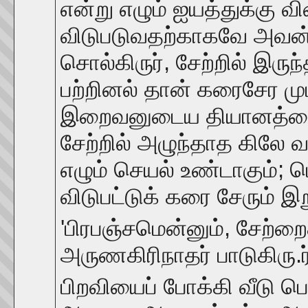
என்று எழும் ஐயத்துக்கு வி
விடுபடுவதற்காகவே அவன் 
சொல்கிருர், சேற்றில் இர
பற்றினல் தான் கரைசேர முடி
இறைவனுடைய தியானத்தைப்
சேற்றில் அழுந்தாத கிலே வர
எழும் செயல் உண்டாகும்; ம
விடுபட்டுக் கரை சேரும் இற
'பிரபஞ்சமென்னும், சேற்றை
அருணகிரிநாதர் பாடுகிரு.ர
பிறவியைப் போக்கி வீடு பெற