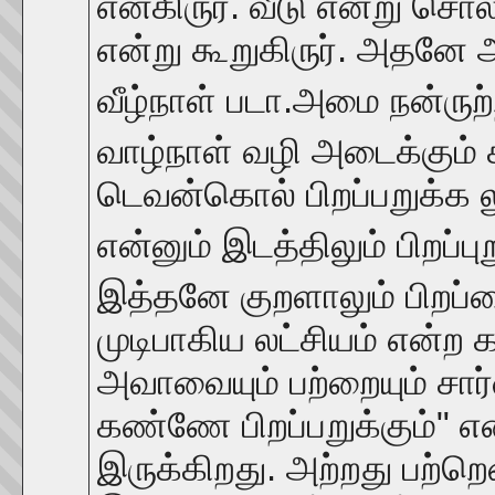
என்கிருர். வீடு என்று ச
என்று கூறுகிருர். அதனே 
வீழ்நாள் படா.அமை நன்ரு
வாழ்நாள் வழி அடைக்கும் கல
டெவன்கொல் பிறப்பறுக்க லுற
என்னும் இடத்திலும் பிறப்ப
இத்தனே குறளாலும் பிறப்பை
முடிபாகிய லட்சியம் என்
அவாவையும் பற்றையும் சார்
கண்ணே பிறப்பறுக்கும்" 
இருக்கிறது. அற்றது பற்றென