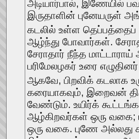
அடியார்பால், இணேயில் பவ
இருதாளின் புனேயருள் அங்
கடலில் உள்ள தெப்பத்தைப்
ஆழ்ந்து போவார்கள். சேராத
சேராதார் நீந்த மாட்டாராய்
பரிமேலழகர் உரை எழுதினர்
ஆகவே, பிறவிக் கடலாக உரு
கரையாகவும், இறைவன் தி
வேண்டும். உயிர்க் கூட்டங்
ஆழ்கிறவர்கள் ஒரு வகை; 
ஒரு வகை. புணே அல்லது 