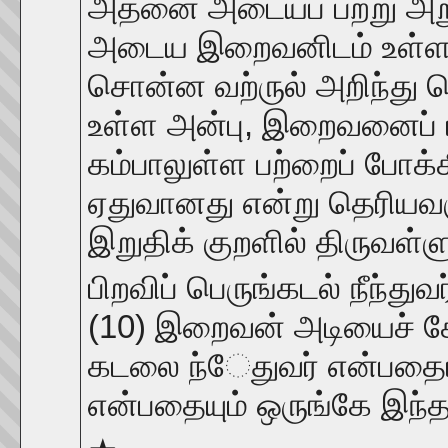
அதனை அடையப் பற்று அறு
அடைய இறைவனிடம் உள்ள அ
சொன்ன வற்ருல் அறிந்த
உள்ள அன்பு, இறைவனைப் ப
கம்பாலுள்ள பற்றைப் போக்
ஏதுவானது என்று தெரியவர
இறுதிக் குறளில் திருவள்ள
பிறவிப் பெருங்கடல் நீந்துவ
(10) இறைவன் அடியைச் சே
கடலை ந்ேதுவர் என்பதையும
என்பதையும் ஒருங்கே இந்த