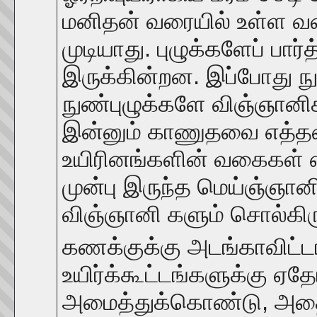
மனிதன் வரையில் உள்ள 
முடியாது. புழுக்களேப் 
இருக்கின்றன. இப்போது ந
நுண்புழுக்களே விஞ்ஞானிகள
இன்னும் காணுதவை எத்தன
உயிரினங்களின் வகைகள் எ
முன்பு இருந்த மெய்ஞ்ஞா
விஞ்ஞானி களும் சொல்கிரு
கணக்குக்கு அடங்காவிட்ட
உயிர்க்கூட்டங்களுக்கு 
அமைத்துக்கொண்டு, அத