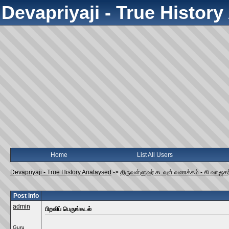
Devapriyaji - True Histor
Home
List All Users
Devapriyaji - True History Analaysed
->
திருவள்ளுவர் கடவுள் வணக்கம் - கி.வா.ஜக
Post Info
admin
பிறவிப் பெருங்கடல்
Guru