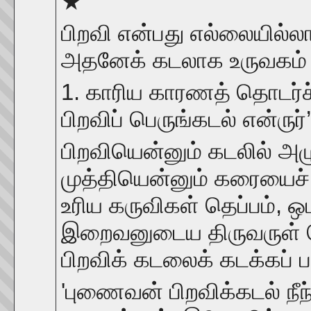
★
பிறவி என்பது எல்லையில்ல
அதனேக் கடலாக உருவகம் ச
1. காரிய காரணத் தொடர்ச்
பிறவிப் பெருங்கடல் என்ருர
பிறவியென்னும் கடலில் அழ
முத்தியென்னும் கரையைச் 
உரிய கருவிகள் தெப்பம், 
இறைவனுடைய திருவருள் த
பிறவிக் கடலைக் கடக்கப் ப
'புணைவன் பிறவிக்கடல் நீந