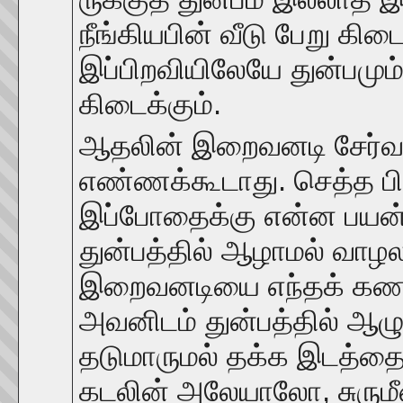
நீங்கியபின் வீடு பேறு கிட
இப்பிறவியிலேயே துன்பமும
கிடைக்கும்.
ஆதலின் இறைவனடி சேர்வ
எண்ணக்கூடாது. செத்த ப
இப்போதைக்கு என்ன பயன்?
துன்பத்தில் ஆழாமல் வாழல
இறைவனடியை எந்தக் கணத்
அவனிடம் துன்பத்தில் ஆழும
தடுமாருமல் தக்க இடத்தை
கடலின் அலேயாலோ, சுரும