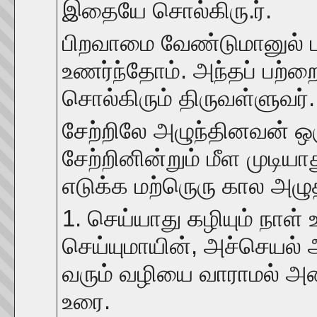
இதையே சொல்கிரு.ர்.
பிறவாமை வேண்டுமானுல் 
உணர்ந்தோம். அந்தப் பற்றை
சொல்கிரும் திருவள்ளுவர்.
சேற்றிலே அழுந்தினவன் ஒ
சேற்றினின்றும் மீள முடி
எடுக்க மற்ருெரு கால அழுத
1. செய்யாது கழியும் நாள
செய்யுமாயின், அச்செயல்
வரும் வழியை வாராமல் அடை
உரை.