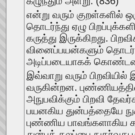
கழுந்தும் அளறு. (836)
என்று வரும் குறள்களில் ஒ
தொடர்ந்து ஏழு பிறப்புக்க
கருத்து இருக்கிறது. பிறவ
வினைப்பயன்களும் தொடர்ந்
அடிப்படையாகக் கொண்டவை
இவ்வாறு வரும் பிறவியில் 
வருகின்றன. புண்ணியத்த
அநுபவிக்கும் பிறவி தேவர்
பயனகிய துன்பத்தையே நுகரும
புண்ணிய பாவங்களாகிய க
துன்பக் கலப்பை நுகர்வது ம