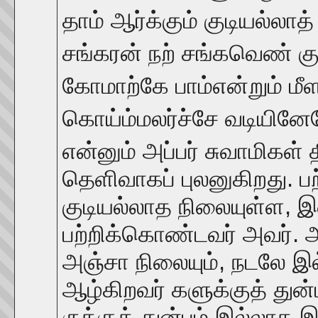
தாம் ஆர்க்கும் குடியல்ல
சங்கரன் நற் சங்கவெண் க
கோமாற்கே பாம்என்றும் மீ
கொய்ம்மலர்ச்சே வடியின
என்னும் அப்பர் சுவாமிகள்
தெளிவாகப் புலனுகிறது. பற
குடியல்லாத நிலையுள்ள,
பற்றிக்கொண்டவர் அவர். 
அஞ்சா நிலையும், நடலே இல்ல
ஆழ்கிறவர் களுக்குத் து
ருக்குத் துன்பம் இல்லாத