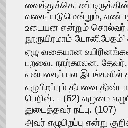
வைத்துக்கொண் டிருக்கின்
வகைப்படுமென்றும், எண்பத
உடையன என்றும் சொல்வர். 
நூருயிரமாம் யோனிபேதம்’ 
ஏழு வகையான உயிரினங்கள்
பறவை, நாற்காலன, தேவர்,
என்பதைப் பல இடங்களில் திர
எழுபிறப்பும் தீயவை தீண்டா
பெறின். - (62) எழுமை எழுப
துடைத்தவர் நட்பு. (107)
அவர் எழுபிறப்பு என்று கு