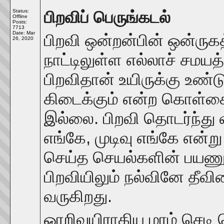
Status:
பிறவிப் பெருங்கடல்
Offline
Posts:
7713
Date:
Mar
பிறவி ஒன்றன்பின் ஒன்ருக
26, 2020
நாட்டிலுள்ள எல்லாச் சமய
பிறவிதான் உயிருக்கு உண
கிடைக்கும் என்ற கொள்கை
இல்லை. பிறவி தொடர்ந்து
எங்கே, முடிவு எங்கே என்ற
செய்த செயல்களின் பயணுக
பிறவியிலும் நல்வினே தீவி
வருகிறது.
ஓரறிவுயிராகிய மரம் செடி