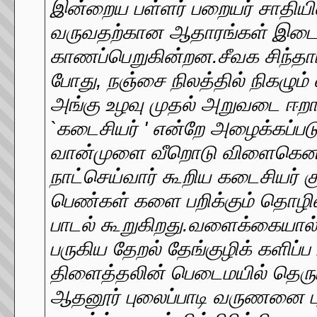
இன்றைய பள்ளர் பறையர் சாதியி
வருவதற்கான ஆதாரங்கள் இடைக
காணப்பெறுகின்றன.சீவக சிந்தாம
போது, நஞ்சை நிலத்தில் நிகழும் 
அங்கு உழவு முதல் அறுவடை ஈற
`கடைசியர் ' என்றே அழைக்கப்பட
வான்முளை வீறொடு விளைகெனத் 
நாட்செய்வார் கூறிய கடைசியர் 
பெண்கள் களை பறிக்கும் தொழில
பாடல் கூறுகிறது.வளைக்கையால்
பருகிய தேறல் தேங்குழிக் களி
திளைத்தலின் பெடைமயில் தெருட்ட
ஆதனூர் புலைப்பாடி வருணனை ப