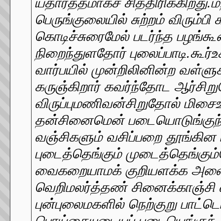
யதார்த்தமாகச் சித்திரிக்கிறது.
பெருங்குலையில் சுற்றம் விரும்ப
கொடிச்சுரைமேல் படர்ந்த பழங்கூரை
நிறைந்துளதோர் புலைப்பாடி.கூர்உகி
வார்பயில் முன்றிலினின்ற வள்ளுக
கருஞ்கிறார் கவர்ந்தோட ஆர்சி
விருப்புமணிவன்சிறுதோல் மிசைஉழ
தன்சினைமென் படையொடுங்குந் த
வஞ்சிகளும் வசிப்பறை தூங்கின ம
புடைத்தெங்கும் முடைத்தெங்கும
வைகறையாமக் குறியளக்க அளைக்
வெறிமலர்த்தண் சினைக்காஞ்சி வி
புன்புலைமகளில் நெற்குறு பாட்டொ
பொய்கையுடையப் புடையெங்குந்