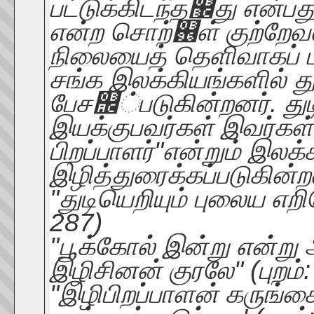
பட்டுக்கிடந்த஼து என்பத
என்ற சொற்஖ள் குற்றேவ
நிலையைத் தெளிவாகப் பு
சங்க இலக்கியங்களில் து
பேச஬்படுகின்றனர். து
இயக்குபவர்கள் இவர்கள்.
பிறப்பாளர்"என்றும் இலக்
இழித்துரைக்கப்படுகின்ற
"துடியெறியும் புலைய எற
287)
"பூக்கோல் இன்று என்று
இழிசினன் குரலே" (புறம்:
"இழிபிறப்பாளன் கருங்கை