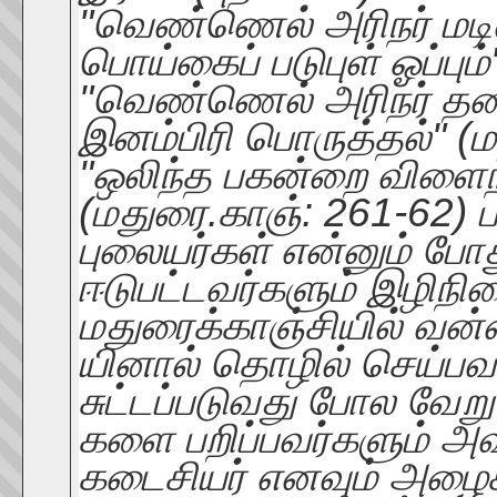
"வெண்ணெல் அரிநர் மடி
பொய்கைப் படுபுள் ஓப்பும
"வெண்ணெல் அரிநர் தண
இனம்பிரி பொருத்தல்" (
"ஒலிந்த பகன்றை விளை
(மதுரை.காஞ்: 261-62) 
புலையர்கள் என்னும் போ
ஈடுபட்டவர்களும் இழிநி
மதுரைக்காஞ்சியில் வ
யினால் தொழில் செய்பவர
சுட்டப்படுவது போல வேற
களை பறிப்பவர்களும் அவ
கடைசியர் எனவும் அழைக்