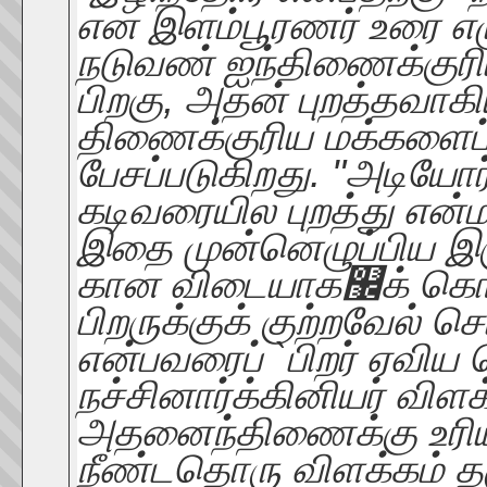
என இளம்பூரணர் உரை எழுத
நடுவண் ஐந்திணைக்குரி
பிறகு, அதன் புறத்தவாக
திணைக்குரிய மக்களைப்
பேசப்படுகிறது. "அடியோர
கடிவரையில புறத்து என்ம
இதை முன்னெழுப்பிய இ
கான விடையாக஼க் கொள்
பிறருக்குக் குற்றவேல் 
என்பவரைப் `பிறர் ஏவிய
நச்சினார்க்கினியர் விளக
அதனைந்திணைக்கு உரியர
நீண்டதொரு விளக்கம் 