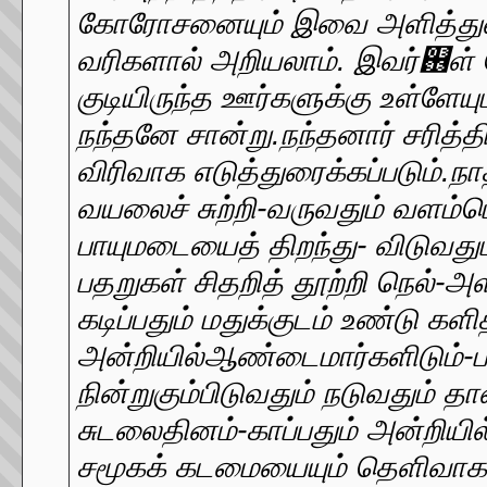
கோரோசனையும் இவை அளித்துள்ள
வரிகளால் அறியலாம். இவர்஖ள் க
குடியிருந்த ஊர்களுக்கு உள்ளேய
நந்தனே சான்று.நந்தனார் சரித்த
விரிவாக எடுத்துரைக்கப்படும்.நா
வயலைச் சுற்றி-வருவதும் வளம்பெற
பாயுமடையைத் திறந்து- விடுவதும்
பதறுகள் சிதறித் தூற்றி நெல்-அ
கடிப்பதும் மதுக்குடம் உண்டு களி
அன்றியில்ஆண்டைமார்களிடும்-ப
நின்றுகும்பிடுவதும் நடுவதும் தா
சுடலைதினம்-காப்பதும் அன்றியில
சமூகக் கடமையையும் தெளிவாக வ