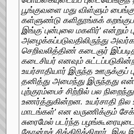
பூங்குவளை மது விள்ளும் பைங்குழ
கள்ளுண்டு களிதூங்கக் கறங்குபற
இங்கு`புன்புலை மகளிர்' என்றும் ப
அழைக்கப்படுவதிலிருந்து அவர
செறிவலித்திண் கடைஞர் இப்படித
கடைசியர் எனவும் சுட்டப்படுகின்
உயர்சாதியார் இருந்த ஊருக்குப்
தனித்து அமைந்து இருந்தது என்ப
புற்குரம்பைச் சிற்றில் பல நிறைந
உணர்த்துகின்றன. உயர்சாதி நில
மாடங்கள்' என வருணிக்கும் சேக்க
சுரைமேல் படர்ந்த பழங்கூரையுடைப
தோன்றச் சித்திரிக்கிறார். இது