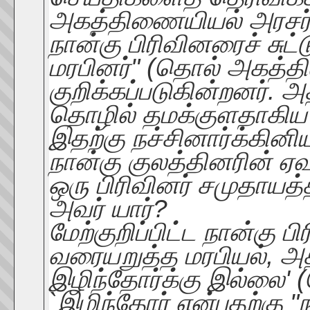
அகத்திணையியல் அரசர்,
நான்கு பிரிவினரைச் சுட்
மரபினர்" (தொல் அகத்த
குறிக்கப்படுகின்றனர்.
தொழில் தமக்குளதாகிய
இதற்கு நச்சினார்க்கினிய
நான்கு குலத்தினரின் ஏவலு
ஒரு பிரிவினர் சமுதாயத்
அவர் யார்?
மேற்குறிப்பிட்ட நான்க
வரையறுத்த மரபியல், அ
இழிந்தோர்க்கு இல்லை' (
`இழிந்தோர் என்பதற்கு "ந