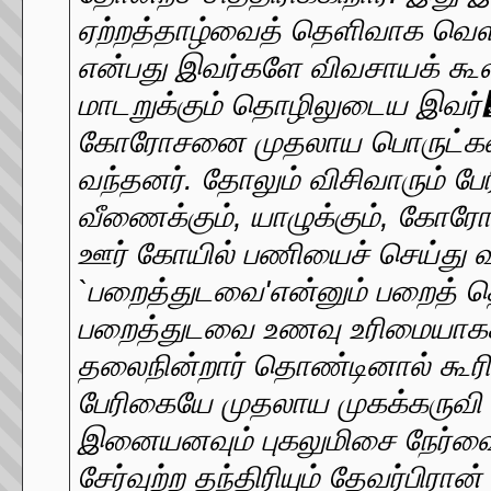
ஏற்றத்தாழ்வைத் தெளிவாக வெளிப
என்பது இவர்களே விவசாயக் கூல
மாடறுக்கும் தொழிலுடைய இவர்஖ள்
கோரோசனை முதலாய பொருட்களை 
வந்தனர். தோலும் விசிவாரும் பே
வீணைக்கும், யாழுக்கும், கோர
ஊர் கோயில் பணியைச் செய்து வர
`பறைத்துடவை'என்னும் பறைத் தொ
பறைத்துடவை உணவு உரிமையாகக் 
தலைநின்றார் தொண்டினால் கூர
பேரிகையே முதலாய முகக்கருவி 
இனையனவும் புகலுமிசை நேர்வை
சேர்வுற்ற தந்திரியும் தேவர்பிர