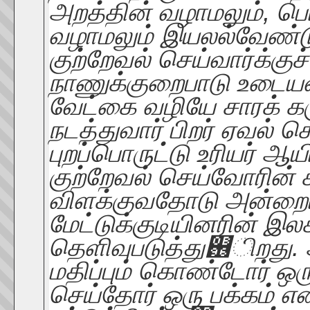
அறத்தின் வழாமலும், பொ
வழாமலும் இயலல்வேண்டும
குற்றேவல் செய்வார்க்கு
நாணுக்குறைபாடு உடையவர
வேட்கை வழியே சாரக் க
நடத்துவார் பிறர் ஏவல் 
புறப்பொருட்டு உரியர் ஆயி
குற்றேவல் செய்வோரின்
விளக்குவதோடு அன்றைய
மேட்டுக்குடியினரின் இ
தெளிவுபடுத்து஖ிறது.
மதிப்பும் கொண்டோர் ஒர
செய்தோர் ஒரு பக்கம் 