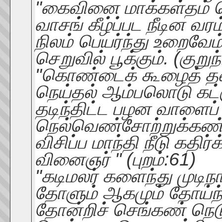
"கைவினை மாக்கள்தம் செ
வாசங் கீழ்ப்பட நீடின வ
நிலம் பெயர்ந்து உறைவேம்
செறுவில் பூக்கும். (குறுந
"கொண்டைக் கூழைத் தண
நெய்தல் ஆம்பலொடு கட்கு
தடிந்திட்ட பழன வாளைப் 
நெல்வெண்சோற்றுக்கண்
விசிப்ப மாந்தி நீடு கதி
வினைஞர் " (புறம்:61)
"கடிமலர் களைந்து முடி
தோளும் ஆகமும் தோய்ந்
தோன்றிச் செங்கண் நெட