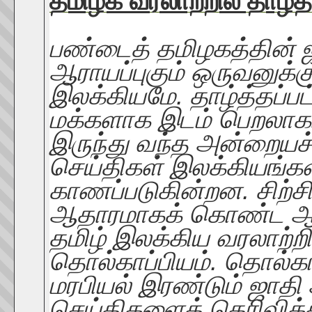
தமிழக வரலாற்றில் தாழ்த்
பண்டைத் தமிழகத்தின் ஜ
ஆராயப்புகும் ஒருவனுக்
இலக்கியமே. தாழ்த்தப்ப
மக்களாக இடம் பெறலாகா
இருந்து வந்த அன்றையச
செய்திகள் இலக்கியங்க
காணப்படுகின்றன. சிற்
ஆதாரமாகக் கொண்ட ஆய்
தமிழ் இலக்கிய வரலாற்றி
தொல்காப்பியம். தொல்க
மரபியல் இரண்டும் ஜாதி 
செய்திகளைத் தெரிவிக்கி