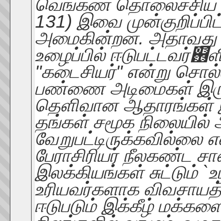
வெங்கண தொலைச்சிய விர
131) இவை முன்குறிப்பி
அமைகின்றன. அதாவது வி
உழைப்பில் ஈடுபட்டவர்஖
"கடைசியர்" என்று சொல்ல
பண்ணை அடிமைகள் இரு
தெளிவான ஆதாரங்கள் இ
தங்கள் சமூக நிலையில் 
வேறுபட்டிருக்கவில்லை 
பேராசிரியர் நீலகண்ட சாஸ
இலக்கியங்கள் சுட்டும் `
உரியவர்களாக விவசாயத் 
ஈடுபடும் இக்கீழ் மக்க