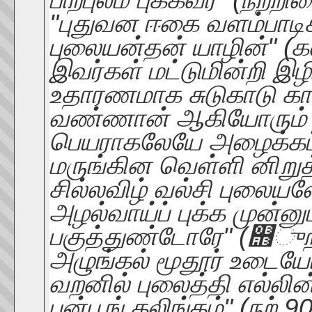
"புதுவன ஈகை வளம்பாடிக்
புலையன்தன் யாழின்" (கல
இவர்கள் மட்டுமின்றி இழ
உதாரணமாக சுடுகாடு காக
வண்ணான் ஆகியோரும் ப
பெயராகலேயே அழைக்கப்ப
மருங்கின வெள்ளி னிறுத
சில்லவிழ் வல்சி புலையனே
அழல்வாய்ப் புக்க முன்னு
பகுத்துண்டோரே" (஫ுறம
அழுங்கல் மூதூர் உடைய
வறனில் புலைத்தி எல்லின
புன்பூங் கலிங்கம்" (நற்.9