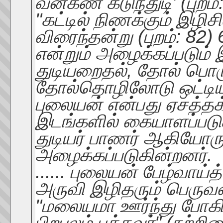
வன்கண் கடுந்துடி' (புறம்
"கட்டில் நிணக்கும் இழ
விரைந்தன்று (புறம்: 82)
என்றும் அழைக்கப்படும்
துடியறைதல், தோல் பொரு
தோல்தொழிலோடு ஒட்டிய
புலையன் என்பது ஏசத்த
இடங்களில் கையாளப்படுக
துடியர் பாணர் ஆகியோரு
அழைக்கப்படுகின்றனர்.
...... புலையன் பேழ்வ
அருவி இழிதரும் பெருவ
"மலையமா ஊர்ந்து போகிப்
பிறபுலம் புக்கவர்" (நற்