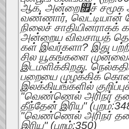
ஆக, அன்றை௟ச் சமூக அமை
வண்ணார், வெட்டியான் 
நிலைச் சாதியினராகக் க
அன்றைய விவசாயத் தொழ
கள் இவர்களா? இது பற்ற
சில யூகங்களை முன்வைக
இடமளிக்கிறது. நெல்கத
பறையை முழக்கிக் கொ
இலக்கியங்களில் குறிப்ப
"வெண்ணெல் அரிநர் த
தீந்தேன் இரிய" (புறம்:34
"வெண்ணெல் அரிநர் தண்
இரிய" (புறம்:350)