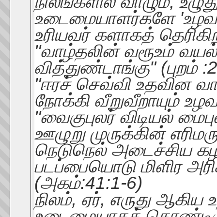
நிலங்களில் வாழும், உழு
உடைமையாளர்களே 'உழவர் '
உரியவர் களாகத் தெரிகிற
"வாழ்தலின் வரூஉம் வயல
வித்துண்டாங்கு" (புறம் 
"ஈரச் செவ்வி உதவின வாய
நோக்கி வீறுவீறாயும் உழவ
"வைகுபுலர் விடியல் மைப
ஊழுறு முருக்கின் எரிமர
நெடுநெல் அடைச்சிய கழனிய
படப்பையொடு மிளிர அரிக
(அகம்:41:1-6)
நிலம், ஏர், எருது ஆகிய
உடைமையாகக் கொண்டிரு