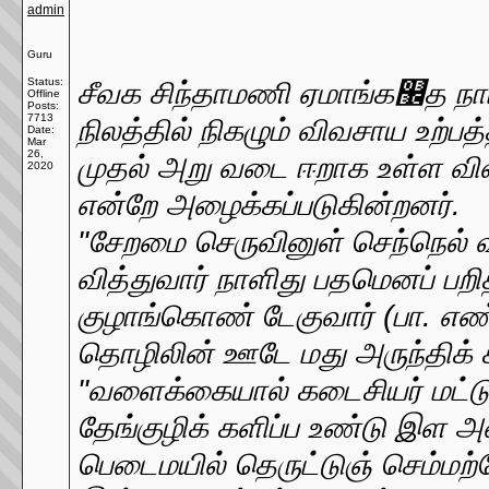
admin
Guru
Status:
சீவக சிந்தாமணி ஏமாங்க஼த நாட்
Offline
Posts:
7713
நிலத்தில் நிகழும் விவசாய உற்பத்
Date:
Mar
26,
முதல் அறு வடை ஈறாக உள்ள வி
2020
என்றே அழைக்கப்படுகின்றனர்.
"சேறமை செருவினுள் செந்நெல
வித்துவார் நாளிது பதமெனப் பறி
குழாங்கொண் டேகுவார் (பா. எண
தொழிலின் ஊடே மது அருந்திக் க
"வளைக்கையால் கடைசியர் மட்டு
தேங்குழிக் களிப்ப உண்டு இள
பெடைமயில் தெருட்டுஞ் செம்மற்ற