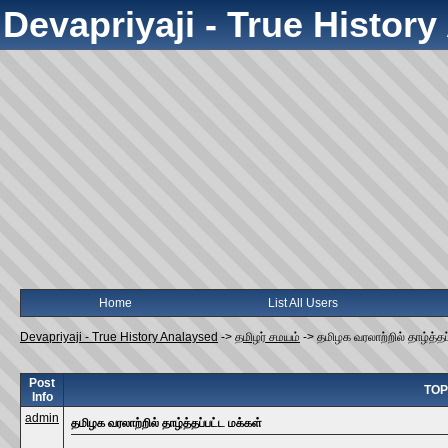
Devapriyaji - True Histor
Home
List All Users
Devapriyaji - True History Analaysed
->
தமிழர் சமயம்
->
தமிழக வரலாற்றில் தாழ்த்தப
Post
TOPI
Info
admin
தமிழக வரலாற்றில் தாழ்த்தப்பட்ட மக்கள்