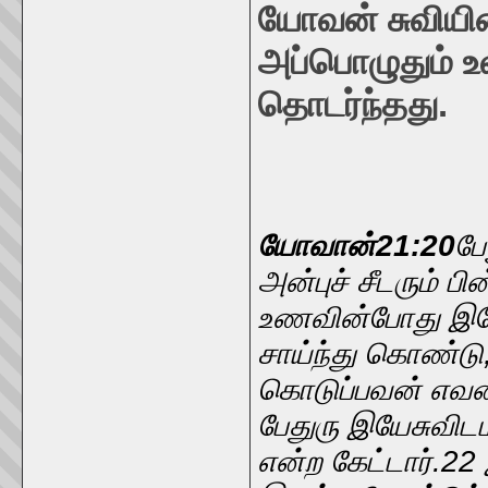
யோவன் சுவியி
அப்பொழுதும் உல
தொடர்ந்தது.
யோவான்21:20
பே
அன்புச் சீடரும் 
உணவின்போது இயேசு
சாய்ந்து கொண்டு,
கொடுப்பவன் எவன்
பேதுரு இயேசுவிட
என்ற கேட்டார்.2