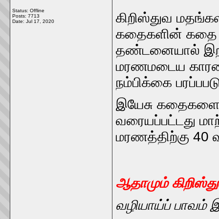
Status: Offline
கிறிஸ்துவ மதங்கள
Posts: 7713
Date:
Jul 17, 2020
கதைகளின் கதை 
தண்டனையால் இறந
மரணமடைய காரணமா
நம்பிக்கை பரப்பபட
இயேசு கதைகளை ந
வரையப்பட்டது ம
மரணத்திற்கு 40 வர
ஆதாமும் கிறிஸ்து
வழியாய்ப் பாவம் 