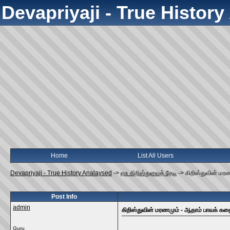
Devapriyaji - True Histor
Home
List All Users
Devapriyaji - True History Analaysed
->
ஏசு கிறிஸ்துவைத் தேடி
->
கிறிஸ்துவின் மர
Post Info
admin
கிறிஸ்துவின் மரணமும் - ஆதாம் பாவக் கத
Guru