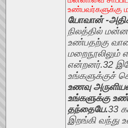
உண்பவர்களுக்கு
யோவான் -அதிக
நிலத்தில் மன்
உண்பதற்கு வானி
மறைநூலிலும் எழ
என்றனர்.32 இய
உங்களுக்குச் 
உணவு அருளியவ
உங்களுக்கு உ
தந்தையே.
33 க
இறங்கி வந்து உ