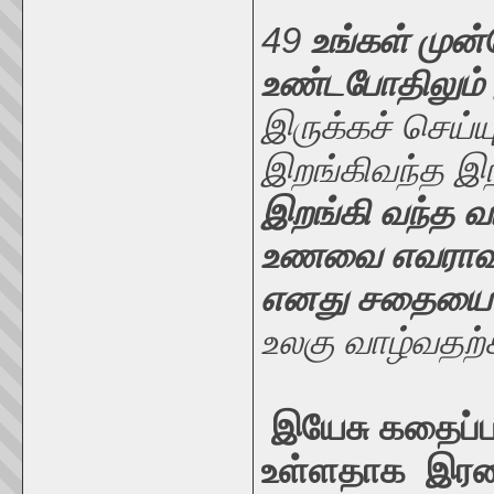
49
உங்கள் முன
உண்டபோதிலும் 
இருக்கச் செய்
இறங்கிவந்த இ
இறங்கி வந்த வ
உணவை எவராவது
எனது சதையை 
உலகு வாழ்வதற
இயேசு கதைப்படி
உள்ளதாக இரண்ட