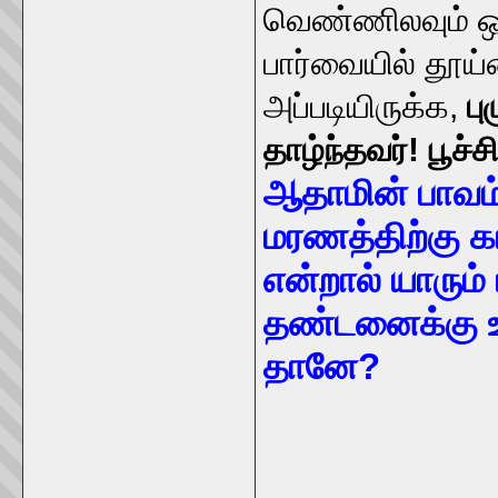
வெண்ணிலவும் ஒள
பார்வையில் தூய
அப்படியிருக்க,
ப
தாழ்ந்தவர்! பூச
ஆதாமின் பாவ
மரணத்திற்கு 
என்றால் யாரும
தண்டனைக்கு உர
தானே?