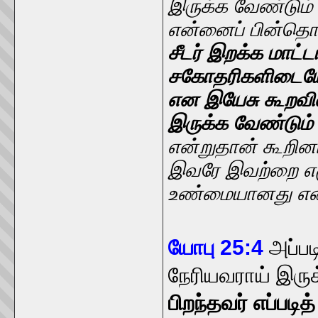
இருக்க வேண்டும் 
என்னைப் பின்தொட
சீடர் இறக்க மாட்ட
சகோதரிகளிடையே
என இயேசு கூறவி
இருக்க வேண்டும் 
என்றுதான் கூறினார
இவரே இவற்றை எழ
உண்மையானது என ந
யோபு 25:4
அப்பட
நேரியவராய் இருக
பிறந்தவர் எப்படி