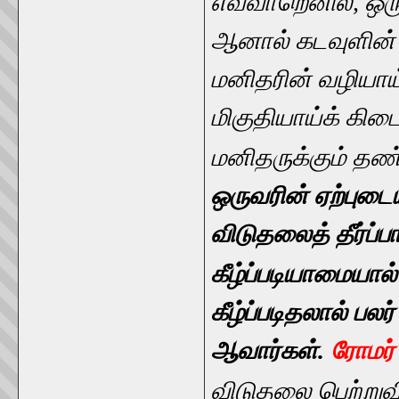
எவ்வாறெனில், ஒரு
ஆனால் கடவுளின் அ
மனிதரின் வழியாய்
மிகுதியாய்க் கிட
மனிதருக்கும் தண்
ஒருவரின் ஏற்புடை
விடுதலைத் தீர்ப்
கீழ்ப்படியாமையால
கீழ்ப்படிதலால் பல
ஆவார்கள்.
ரோமர்
விடுதலை பெற்று