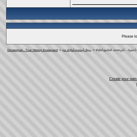
_____________
Please lo
Devapriyaji - True History Analaysed
->
ஏசு கிறிஸ்துவைத் தேடி
->
கிறிஸ்துவின் மரணமும் - ஆதாம
Create your ow