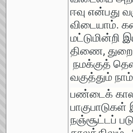
ஈவு என்பது வக
விடையாம். க
மட்டுமின்றி 
திணை, துறை, 
நமக்குத் தெள
வகுத்தும் நா
பண்டைக் கால
பாகுபாடுகள்
நஞ்சூட்டப் ப
காலத்திலும்
,