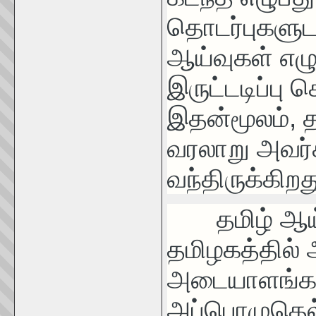
தொடர்புகளுட
ஆய்வுகள் எழ
இருட்டடிப்பு ச
இதன்மூலம், 
வரலாறு அவர்
வந்திருக்கிறத
தமிழ் ஆய்வ
தமிழகத்தில்
அடையாளங்கள்
அப்பொழுதெல