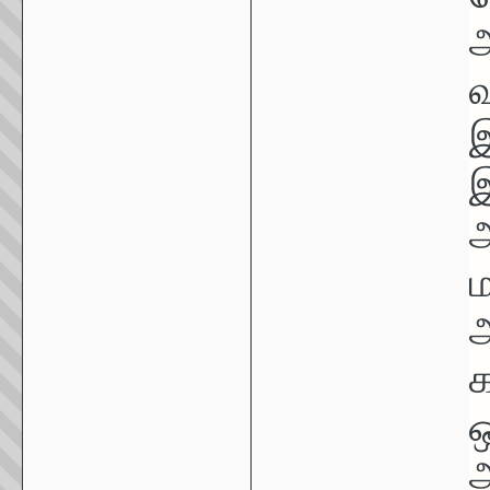
அ
இ
இ
அ
ம
அ
ஒ
அ