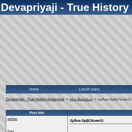
Devapriyaji - True Histor
Home
List All Users
Devapriyaji - True History Analaysed
->
சங்க இலக்கியம்
->
ஆசீவக நெறி(அமணம்)
Post Info
admin
ஆசீவக நெறி(அமணம்)
Guru