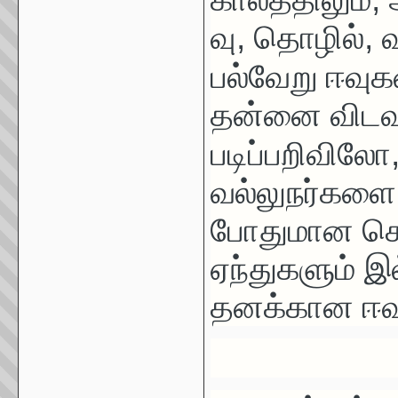
வு
,
தொழில்
,
வ
பல்வேறு
ஈவுக
தன்னை விடவு
படிப்பறிவிலோ
வல்லுநர்கள
போதுமான செய்
ஏந்துகளும் இ
தனக்கான ஈவ