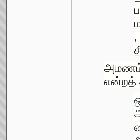
ப
ம
,
த
அமணம
என்றத் 
ஒ