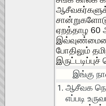
ஆசீவகர்களுக
சான்றுகளோடு
ஏறத்தாழ
60
இவ்வுண்மையை
போதிலும் தம
இருட்டடிப்புச்
இங்கு நான்
ஆசீவக நெற
எப்படி உரு