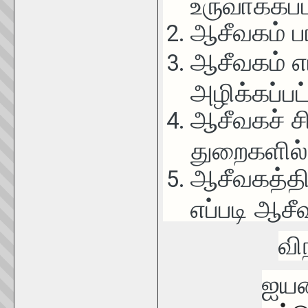
உருவாக்கப்
ஆசீவகம் ப
ஆசீவகம் எ
அழிக்கப்பட
ஆசீவகச் சி
துறைகளில்
ஆசீவகத்தி
எப்படி ஆச
வி
ஐயன