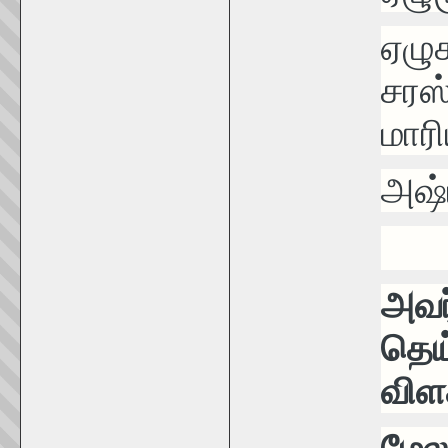
ஏழு
சரஸ்
மார
அஷ்ட
அவர
தெய
விள