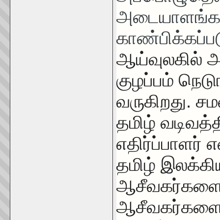
அடையாளங்கள
காண்பிக்கப்
ஆய்வுலகில் 
குழப்பம் நெட
வருகிறது. ச
தமிழ் வடிவத்
எதிர்ப்பாளர்
தமிழ் இலக்க
ஆசீவகர்களை ம
ஆசீவகர்களை