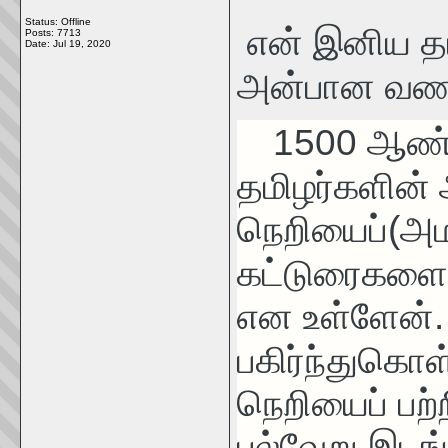
Status: Offline
என் இனிய தம
Posts: 7713
Date:
Jul 19, 2020
அன்பான வணக
1500 ஆண்ட
தமிழர்களின்
நெறியைப்(அம
கட்டுரைகளை 
என உள்ளேன்.
பகிர்ந்துகொள்
நெறியைப் பற
பல்வேறு இடங்