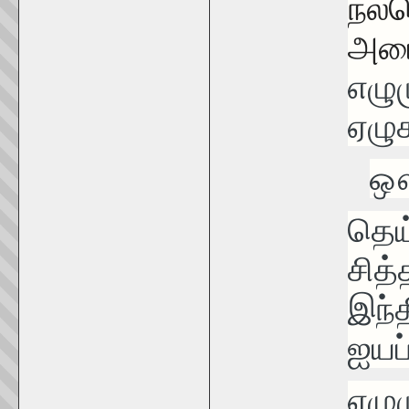
நல்
அடை
எழு
ஏழு
ஔ
தெய
சித்
இந்
ஐயப
ஏழும