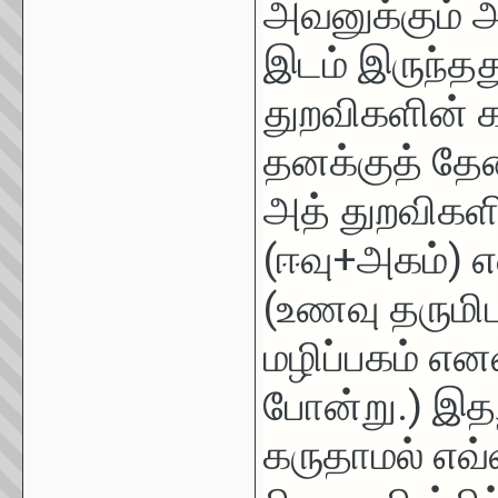
அவனுக்கும் அ
இடம் இருந்த
துறவிகளின் க
தனக்குத் தே
அத் துறவிகளி
(ஈவு+அகம்) எ
(உணவு தருமிட
மழிப்பகம் என
போன்று.) இதற
கருதாமல் எவ