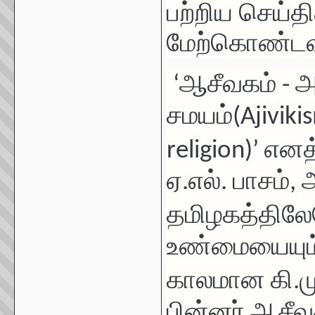
பற்றிய
செய்தி
மேற்கொண்டவர
‘
ஆசீவகம் - அ
சமயம்(Ajivikis
religion)
’
எனத்
ஏ.எல். பாசம்
,
ஆ
தமிழகத்தில
உண்மையையும் 
காலமான கி.மு
பின்னர் ஆசீவ