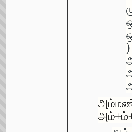
ஒ
ஒ
)
அ
அ
அம்மண
அம்+ம்