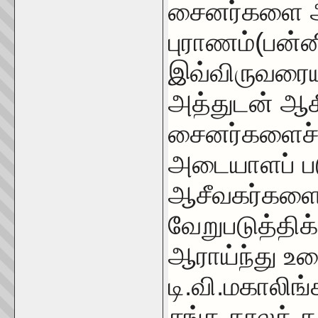
சைனர்களை அர
புராணம்(பன்ன
இவ்விருவரையு
அத்துடன் ஆச
சைனர்களைச் ச
அடையாளப் படு
ஆசீவகர்களைய
வேறுபடுத்தி
ஆராய்ந்து உர
டி.வி.மகாலிங்
சங்க காலக் க