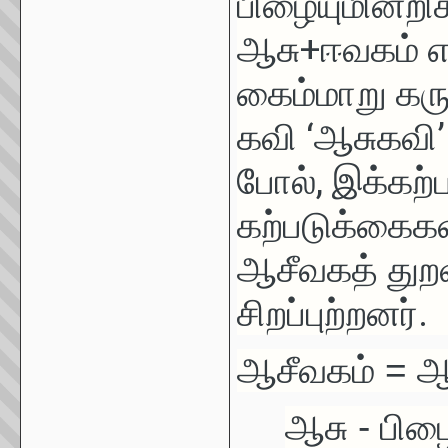
பிழையுமின்றி
ஆசு+ஈவகம் எனச
கைம்மாறு க
கவி ‘ஆசுகவி’ 
போல், இக்கற
கற்படுக்கைகள
ஆசீவகத் துறவ
சிறப்புற்றனர்.
ஆசீவகம் = ஆ
ஆசு - பி