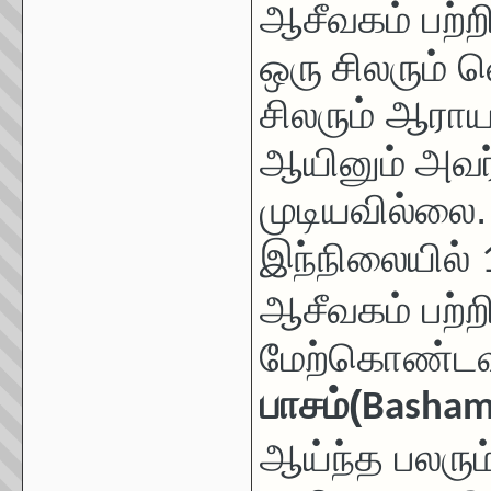
ஆசீவகம் பற்ற
ஒரு
சிலரும் 
சிலரும் ஆரா
ஆயினும்
அவர
முடியவில்லை.
இந்நிலையில்
ஆசீவகம் பற
மேற்கொண்டவர
பாசம்(
Basham,
ஆய்ந்த பலரும