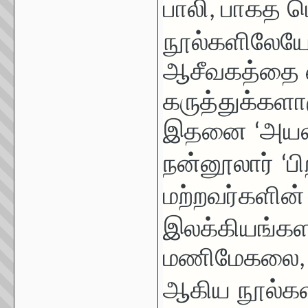
பாலி
பாகத ம
,
நூல்களிலேய
ஆசீவகத்தை எ
கருத்துக்களாக
இதனை
அயலா
‘
நன்னூலார்
பி
‘
மற்றவர்களின்
இலக்கியங்க
மணிமேகலை
ஆகிய நூல்களி