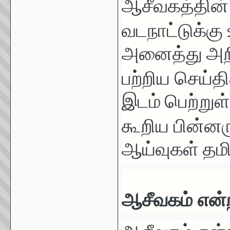
ஆசீவகத்தின்
வடநாட்டுக்கு
அனைத்து அறிஞ
பற்றிய
செய்தி
இடம் பெற்றுள
கூறிய
பின்னர
ஆய்வுகள் தம
ஆசீவகம் என்