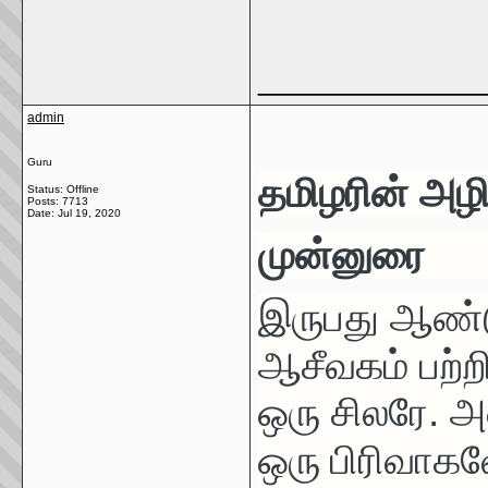
_____________
admin
Guru
தமிழரின் அழி
Status: Offline
Posts: 7713
Date:
Jul 19, 2020
முன்னுரை
இருபது ஆண்டு
ஆசீவகம் பற்ற
ஒரு சிலரே. 
ஒரு
பிரிவாகவ