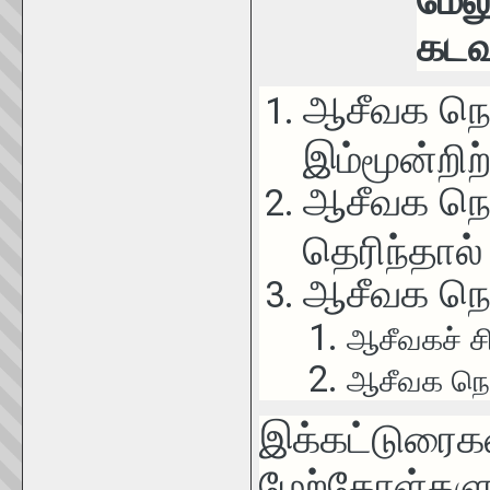
மேல
கடவ
ஆசீவக நெற
இம்மூன்றிற
ஆசீவக நெற
தெரிந்தால்
ஆசீவக நெற
ஆசீவகச் ச
ஆசீவக நெற
இக்கட்டுரைக
மேற்கோள்களுக