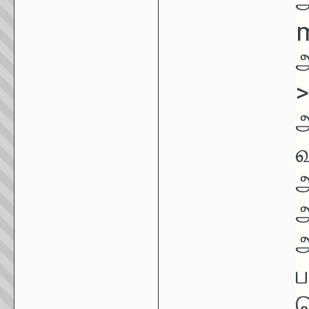
m
>
ப