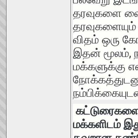
தரவுகளை வை
தரவுகளையும் ச
விதம் ஒரு க
,
இதன்
மூலம்
மக்களுக்கு எ
நோக்கத்துடன
நம்பிக்கையுட
கட்டுரைகளை 
மக்களிடம் இது
தவறான கண்ண