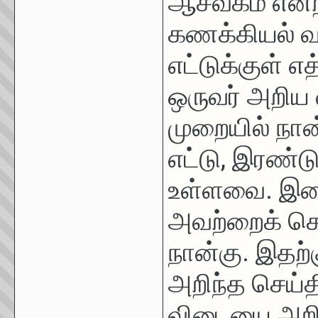
ஆசீவகம் என்
கணக்கியல் வழ
எட்டுக்குள்
ஒருவர் அறிய வ
முறையில் நான
எட்டு, இரண்ட
உள்ளவை. இவை
அவற்றைக் கொ
நான்கு. இதற்க
அறிந்த செய்த
விடையை அறியல