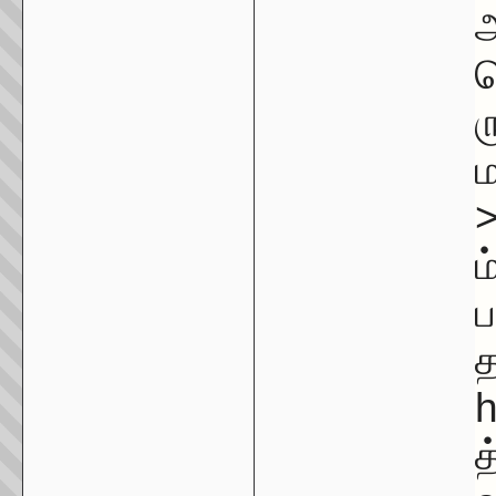
அ
ம
ர
ம
ம
ப
த
h
த