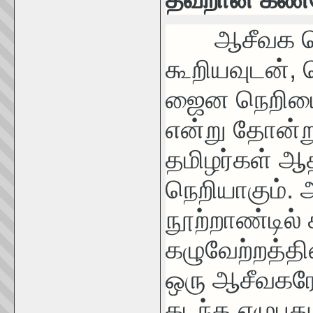
ஆசீவக நெற
கூறியவுடன்,
ஜைன நெறியைத
என்று தோன்ற
தமிழர்கள் ஆத
நெறியாகும். 
நூற்றாண்டில்
கழுவேற்றத்தி
ஒரு ஆசீவகரே. 
கடந்த எழுபத