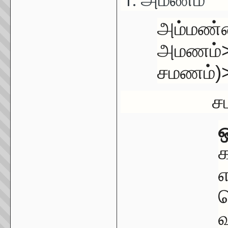
அம்மண்
அமணம்>
சமணம்)
சமண
ஒ
க
எ
ச
வ