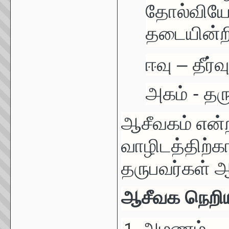
தோல்வியே
தடையின்
ஈவு – தீர்வ
அகம் - தர
ஆசீவகம் என்
வாழிடத்திற்க
தருபவர்கள் ஆ
ஆசீவக நெறிய
அமணம்