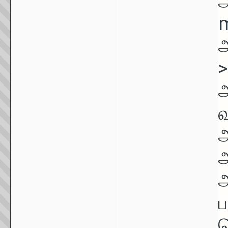
m
>
ப