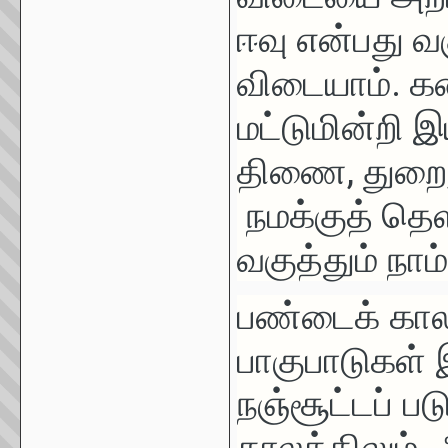
ஈவு என்பது வக
விடையாம். க
மட்டுமின்றி 
திணை, துறை, 
நமக்குத் தெள
வகுத்தும் நா
பண்டைக் கால
பாகுபாடுகள்
நஞ்சூட்டப் ப
காலத்திலும்
,