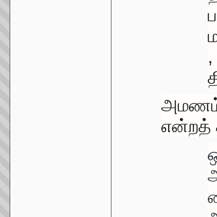
ப
ம
,
த
அமணம
என்றத் 
ஒ