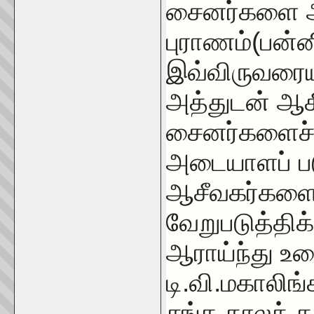
சைனர்களை அர
புராணம்(பன்ன
இவ்விருவரையு
அத்துடன் ஆச
சைனர்களைச் ச
அடையாளப் படு
ஆசீவகர்களைய
வேறுபடுத்தி
ஆராய்ந்து உர
டி.வி.மகாலிங்
சங்க காலக் க