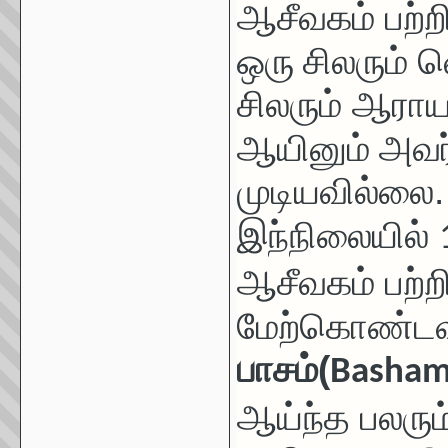
ஆசீவகம் பற்ற
ஒரு
சிலரும் 
சிலரும் ஆரா
ஆயினும்
அவர
முடியவில்லை.
இந்நிலையில்
ஆசீவகம் பற
மேற்கொண்டவர
பாசம்(
Basham,
ஆய்ந்த பலரும