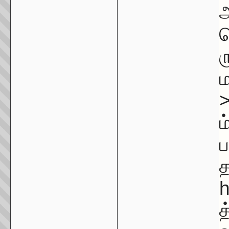
அ
ம
ர
ம
ம
ப
த
h
த