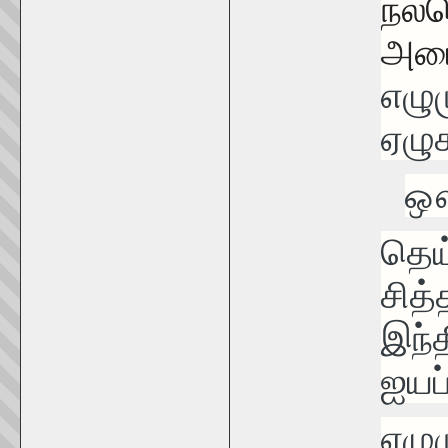
நல்
அடை
எழு
ஏழு
ஔ
தெய
சித்
இந்
ஐயப
ஏழும