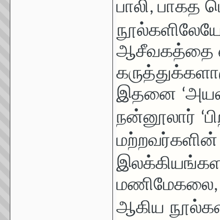
பாலி
பாகத ம
,
நூல்களிலேய
ஆசீவகத்தை எ
கருத்துக்களாக
இதனை
அயலா
‘
நன்னூலார்
பி
‘
மற்றவர்களின்
இலக்கியங்க
மணிமேகலை
ஆகிய நூல்களி