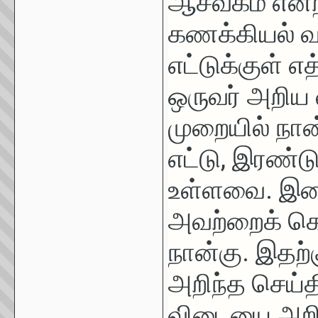
ஆசீவகம் என்
கணக்கியல் வழ
எட்டுக்குள்
ஒருவர் அறிய வ
முறையில் நான
எட்டு, இரண்ட
உள்ளவை. இவை
அவற்றைக் கொ
நான்கு. இதற்க
அறிந்த செய்த
விடையை அறியல