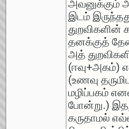
அவனுக்கும் அ
இடம் இருந்த
துறவிகளின் க
தனக்குத் தே
அத் துறவிகளி
(ஈவு+அகம்) எ
(உணவு தருமிட
மழிப்பகம் என
போன்று.) இதற
கருதாமல் எவ