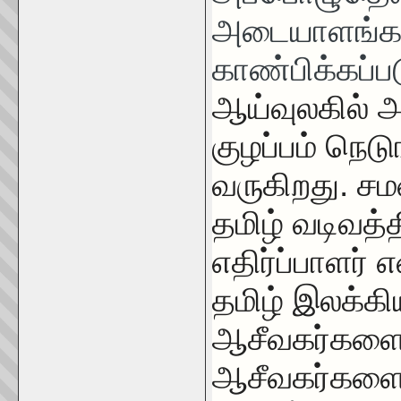
அடையாளங்கள
காண்பிக்கப்
ஆய்வுலகில் 
குழப்பம் நெட
வருகிறது. ச
தமிழ் வடிவத்
எதிர்ப்பாளர்
தமிழ் இலக்க
ஆசீவகர்களை ம
ஆசீவகர்களை