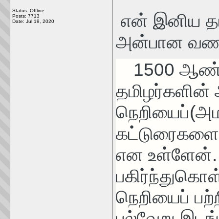
Status: Offline
என் இனிய தம
Posts: 7713
Date:
Jul 19, 2020
அன்பான வணக
1500 ஆண்ட
தமிழர்களின்
நெறியைப்(அம
கட்டுரைகளை 
என உள்ளேன்.
பகிர்ந்துகொள்
நெறியைப் பற
பல்வேறு இடங்