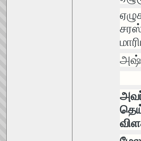
ஏழு
சரஸ்
மார
அஷ்ட
அவர
தெய
விள