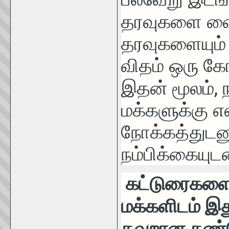
தரவுகளை வை
தரவுகளையும் ச
விதம் ஒரு க
,
இதன்
மூலம்
மக்களுக்கு எ
நோக்கத்துடன
நம்பிக்கையுட
கட்டுரைகளை 
மக்களிடம் இது
தவறான கண்ண