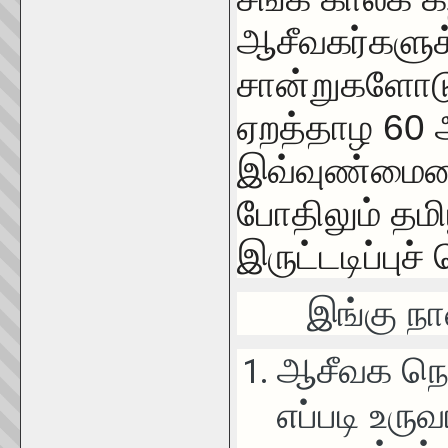
ஆசீவகர்களுக
சான்றுகளோடு
ஏறத்தாழ
60
இவ்வுண்மையை
போதிலும் தம
இருட்டடிப்புச்
இங்கு நான்
ஆசீவக நெற
எப்படி உரு