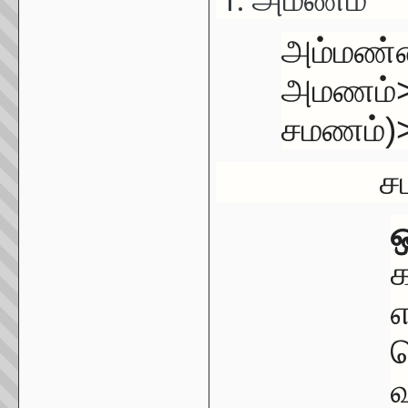
அம்மண்
அமணம்>
சமணம்)
சமண
ஒ
க
எ
ச
வ