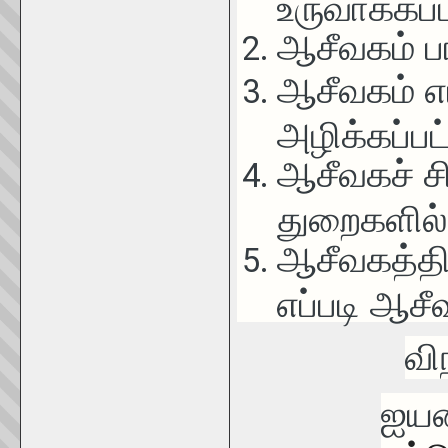
உருவாக்கப்
ஆசீவகம் ப
ஆசீவகம் எ
அழிக்கப்பட
ஆசீவகச் சி
துறைகளில்
ஆசீவகத்தி
எப்படி ஆச
வி
ஐயன