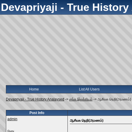
Devapriyaji - True Histor
Home
List All Users
Devapriyaji - True History Analaysed
->
சங்க இலக்கியம்
->
ஆசீவக நெறி(அமணம்)
Post Info
admin
ஆசீவக நெறி(அமணம்)
Guru