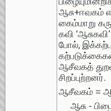
பிழையுமின்றி
ஆசு+ஈவகம் எனச
கைம்மாறு க
கவி ‘ஆசுகவி’ 
போல், இக்கற
கற்படுக்கைகள
ஆசீவகத் துறவ
சிறப்புற்றனர்.
ஆசீவகம் = ஆ
ஆசு - பி