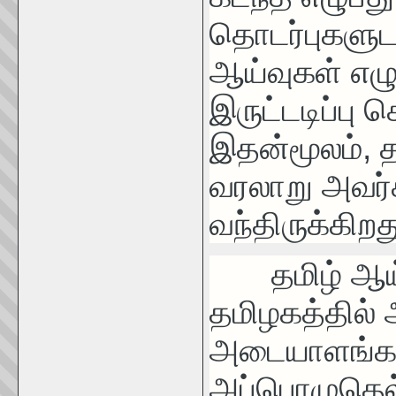
தொடர்புகளுட
ஆய்வுகள் எழ
இருட்டடிப்பு ச
இதன்மூலம், 
வரலாறு அவர்
வந்திருக்கிறத
தமிழ் ஆய்வ
தமிழகத்தில்
அடையாளங்கள்
அப்பொழுதெல