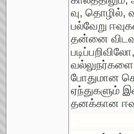
வு
,
தொழில்
,
வ
பல்வேறு
ஈவுக
தன்னை விடவு
படிப்பறிவிலோ
வல்லுநர்கள
போதுமான செய்
ஏந்துகளும் இ
தனக்கான ஈவ