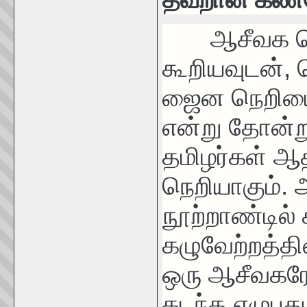
ஆசீவக நெற
கூறியவுடன்,
ஜைன நெறியைத
என்று தோன்ற
தமிழர்கள் ஆத
நெறியாகும். 
நூற்றாண்டில்
கழுவேற்றத்தி
ஒரு ஆசீவகரே. 
கடந்த எழுபத