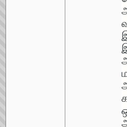
அ
இ
இ
அ
ம
அ
ஒ
அ