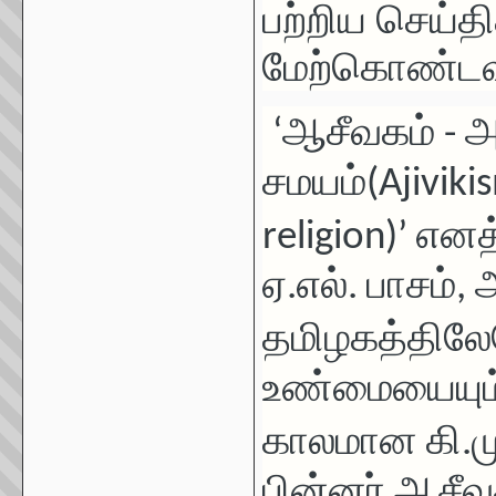
பற்றிய
செய்தி
மேற்கொண்டவர
‘
ஆசீவகம் - அ
சமயம்(Ajivikis
religion)
’
எனத்
ஏ.எல். பாசம்
,
ஆ
தமிழகத்தில
உண்மையையும் 
காலமான கி.மு
பின்னர் ஆசீவ