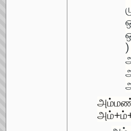
ஒ
ஒ
)
அ
அ
அம்மண
அம்+ம்