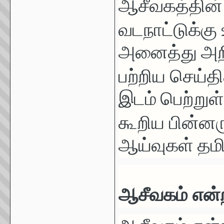
ஆசீவகத்தின்
வடநாட்டுக்கு
அனைத்து அறிஞ
பற்றிய
செய்தி
இடம் பெற்றுள
கூறிய
பின்னர
ஆய்வுகள் தம
ஆசீவகம் என்