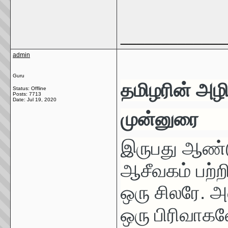
_____________
admin
Guru
தமிழரின் அழி
Status: Offline
Posts: 7713
Date:
Jul 19, 2020
முன்னுரை
இருபது ஆண்டு
ஆசீவகம் பற்ற
ஒரு சிலரே. 
ஒரு
பிரிவாகவ