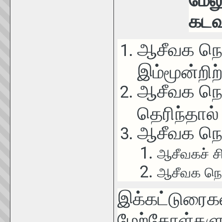
மேல
கடவ
ஆசீவக நெற
இம்மூன்றிற
ஆசீவக நெற
தெரிந்தால்
ஆசீவக நெற
ஆசீவகச் ச
ஆசீவக நெற
இக்கட்டுரைக
மேற்கோள்களுக