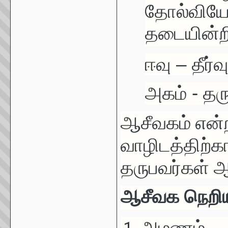
தோல்வியே
தடையின்
ஈவு – தீர்வ
அகம் - தர
ஆசீவகம் என்
வாழிடத்திற்க
தருபவர்கள் ஆ
ஆசீவக நெறிய
அமணம்