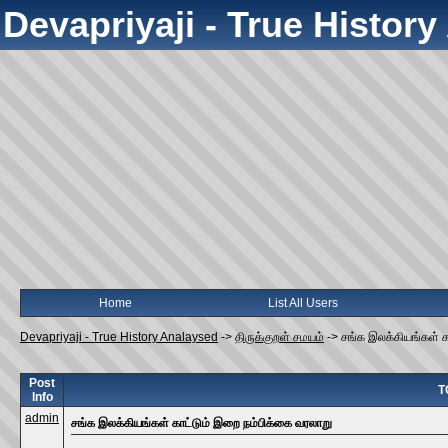
Devapriyaji - True Histor
Home
List All Users
Devapriyaji - True History Analaysed
->
திருக்குறள் சமயம்
->
சங்க இலக்கியங்கள் க
Post
T
Info
admin
சங்க இலக்கியங்கள் காட்டும் இறை நம்பிக்கை வரலாறு