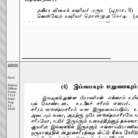
__________________
admin
Guru
Status:
Offline
Posts:
7713
Date:
Aug
14,
2020