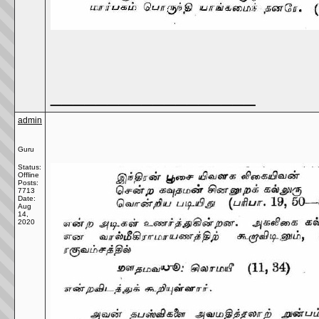
__________________
admin
Guru
Status:
Offline
Posts:
7713
Date:
Aug
14,
2020