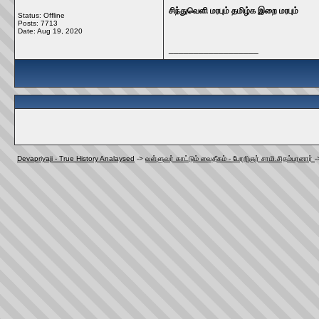
சிந்துவெளி மரபும் தமிழ்க இறை மரபும்
Status: Offline
Posts: 7713
Date:
Aug 19, 2020
__________________
Devapriyaji - True History Analaysed
->
வள்ளுவர் காட்டும் வைதீகம் - பேரறிஞர் சாமி.சிதம்பரனார்
-