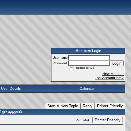
Members Login
Username
Login
Password
Remember Me
New Member
Lost Account Info?
User Details
Calendar
Start A New Topic
Reply
Printer Friendly
்டும் சமுதாயம்
Printer Friendly
Permalink