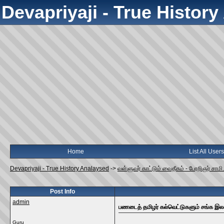
Devapriyaji - True Histor
Home
List All Users
Devapriyaji - True History Analaysed
->
வள்ளுவர் காட்டும் வைதீகம் - பேரறிஞர் சாமி
Post Info
admin
பணடைத் தமிழர் கல்வெட்டுகளும் சங்க இலக்
Guru