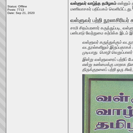
வள்ளுவர் வாழ்ந்த தமிழகம்
என்னும் 
Status: Offline
மணிவாசகர் பதிப்பகம் வெளியிட்டது.
Posts: 7713
Date:
Sep 21, 2020
வள்ளுவர் பற்றி நூலாசிரியர் 
சாமி சிதம்பரனார் கருத்துப்படி, 
பண்பாடு வேற்றுமை கற்பிக்க இடம் இ
வள்ளுவர் கருத்துக்கும் வடந
வடநூல்களிலும் இருப்பதாகக
முடியாது. மொழி வெறுப்பாளர் ப
இன்று வள்ளுவரைப் பற்றிப் 
என்று உண்மைக்கு மாறாக நின
திருக்குறளைப் பற்றி ஒரு சிலர