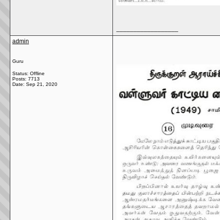
__________________
admin
Guru
Status: Offline
Posts: 7713
Date:
Sep 21, 2020