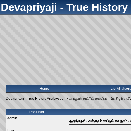
Devapriyaji - True Histor
Home
List All Users
Devapriyaji - True History Analaysed
->
வள்ளுவர் காட்டும் வைதீகம் - பேரறிஞர் சாமி
Post Info
admin
திருக்குறள் - வள்ளுவர் காட்டும் வைதீகம் - 
Guru