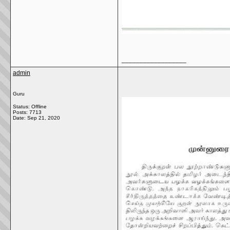
__________________
admin
Guru
Status: Offline
Posts: 7713
Date:
Sep 21, 2020