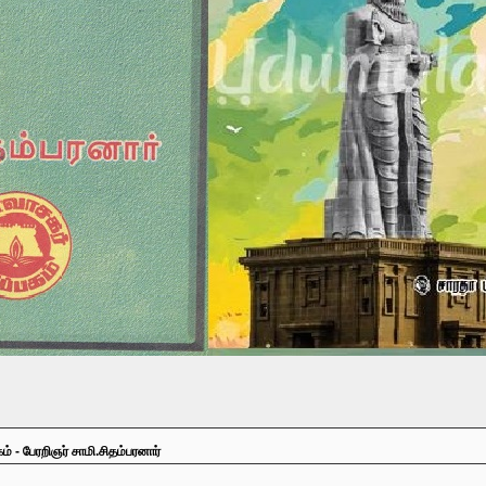
ம் - பேரறிஞர் சாமி.சிதம்பரனார்