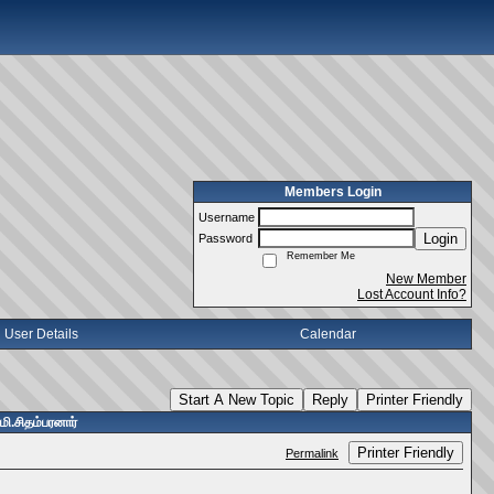
Members Login
Username
Login
Password
Remember Me
New Member
Lost Account Info?
User Details
Calendar
Start A New Topic
Reply
Printer Friendly
மி.சிதம்பரனார்
Printer Friendly
Permalink