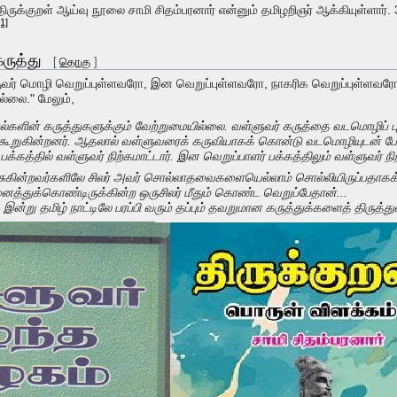
திருக்குறள் ஆய்வு நூலை சாமி சிதம்பரனார் என்னும் தமிழறிஞர் ஆக்கியுள்ள
[1]
கருத்து
[
தொகு
]
வள்ளுவர் மொழி வெறுப்புள்ளவரோ, இன வெறுப்புள்ளவரோ, நாகரிக வெறுப்புள்ள
ல்லை." மேலும்,
ூல்களின் கருத்துகளுக்கும் வேற்றுமையில்லை. வள்ளுவர் கருத்தை வடமொழிப் 
் கூறுகின்றனர். ஆதலால் வள்ளுவரைக் கருவியாகக் கொன்டு வடமொழியுடன் ப
க்கத்தில் வள்ளுவர் நிற்கமாட்டார். இன வெறுப்பாளர் பக்கத்திலும் வள்ளுவர் நிற
பேசுகின்றவர்களிலே சிலர் அவர் சொல்லாதவைகளையெல்லாம் சொல்லியிருப்பதாகக்
ைத்துக்கொண்டிருக்கின்ற ஒருசிலர் மீதும் கொண்ட வெறுப்பேதான்...
், இன்று தமிழ் நாட்டிலே பரப்பி வரும் தப்பும் தவறுமான கருத்துக்களைத் திருத்து