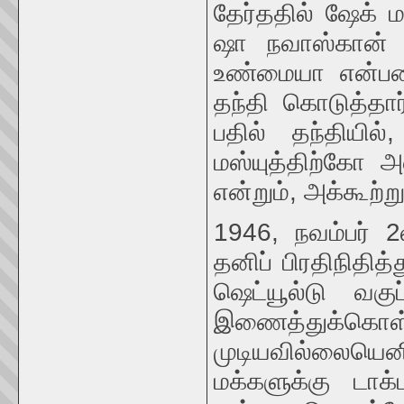
தேர்ததில் ஷேக் மஸ
ஷா நவாஸ்கான் ப
உண்மையா என்பதைத
தந்தி கொடுத்தார்
பதில் தந்தியி
மஸ்யுத்திற்கோ 
என்றும், அக்கூற்று
1946, நவம்பர் 2
தனிப் பிரதிநிதி
ஷெட்யூல்டு வகு
இணைத்துக்கொள்ளு
முடியவில்லையெனி
மக்களுக்கு டாக