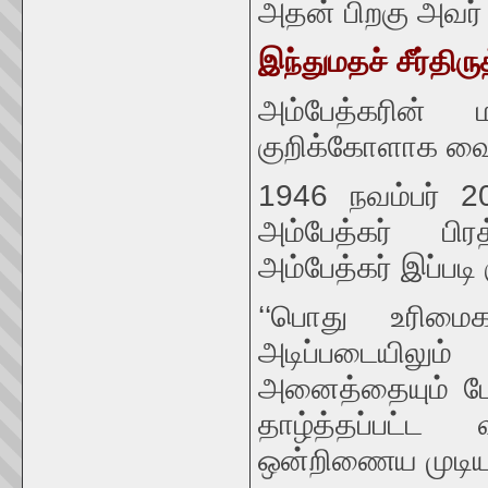
அதன் பிறகு அவர் 
இந்துமதச் சீர்தி
அம்பேத்கரின்
குறிக்கோளாக வைத
1946 நவம்பர் 20
அம்பேத்கர் பிர
அம்பேத்கர் இப்படி க
‘‘பொது உரிமைக
அடிப்படையிலும
அனைத்தையும் போக
தாழ்த்தப்பட்ட
ஒன்றிணைய முடியா