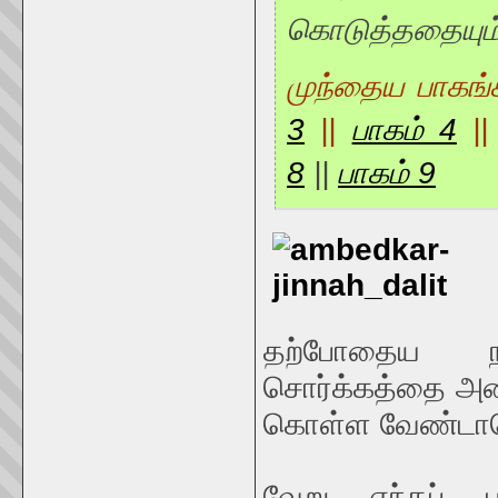
கொடுத்ததையும் 
முந்தைய பாகங்க
3
||
பாகம் 4
||
8
||
பாகம் 9
தற்போதைய நரக
சொர்க்கத்தை அடை
கொள்ள வேண்டாமென
வேறு எந்தப் ப