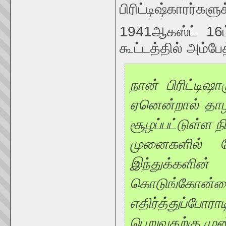
பிரிட்டிஷ்காரர்களு
1941ஆகஸ்ட் 16ம்
கூட்டத்தில் அம்பே
நான் பிரிட்டிஷ
ஏனென்றால் தாழ்
சூழப்பட்டுள்ள 
முனைகளில் ப
இந்துக்
கொடுங்கோன
எதிர்த்துப்போர
பெறுவதற்கு மு