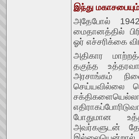
இந்து மகாசபையும்
அதேபோல் 1942 
மைதானத்தில் பிரி
ஓர் எச்சரிக்கை விட
அதிகார மாற்றத்த
தகுந்த உத்தரவ
அரசாங்கம் நி
செய்யவில்லை யெ
சக்திகளையெல்
எதிராகப்போரிடுவ
போதுமான உத்த
அவர்களுடன் தோ
இல்லையென்றால