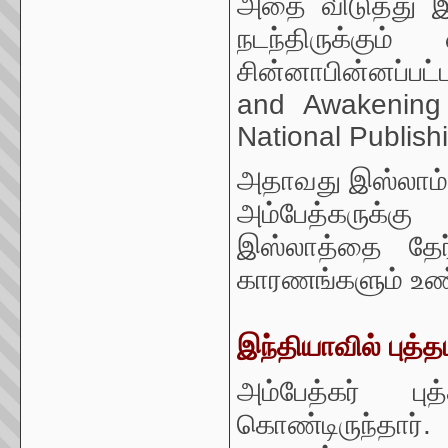
அதை விடுத்து இ
நடந்திருக்கு
சின்னாபின்னப்பட்
and Awakening 
National Publish
அதாவது இஸ்லாம் ம
அம்பேத்கருக்கு
இஸ்லாத்தை தேர
காரணங்களும் உண்
இந்தியாவில் புத
அம்பேத்கர் ப
கொண்டிருந்தா