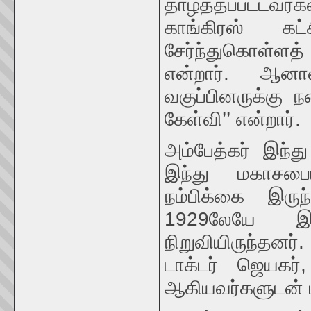
தாழ்த்தப்பட்டவ
காங்கிரஸ் கட்
சேர்ந்துகொள்ள
என்றார். ஆனால
வகுப்பினருக்கு 
கேள்வி’’ என்றார்.
அம்பேத்கர் இந்த
இந்து மகாசபைய
நம்பிக்கை இரு
1929லேயே இ
நிறுவியிருந்தனர
டாக்டர் ஜெயகர
ஆகியவர்களுடன் டாக