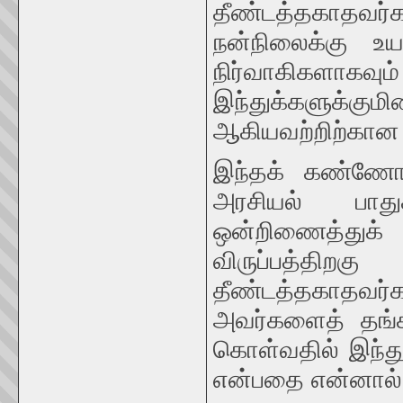
தீண்டத்தகாதவ
நன்நிலைக்கு உயர
நிர்வாகிகளாகவும்
இந்துக்களுக்கு
ஆகியவற்றிற்கான வ
இந்தக் கண்ணோட்ட
அரசியல் பாது
ஒன்றிணைத்துக
விருப்பத்திறக
தீண்டத்தகாதவர்
அவர்களைத் தங்க
கொள்வதில் இந்து
என்பதை என்னால் 