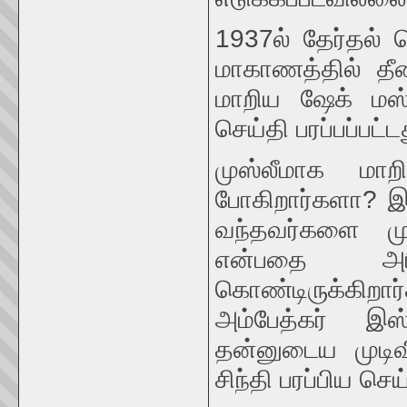
1937ல் தேர்தல் 
மாகாணத்தில் தீண
மாறிய ஷேக் மஸ்ய
செய்தி பரப்பப்பட்ட
முஸ்லீமாக மாற
போகிறார்களா? இ
வந்தவர்களை மு
என்பதை அரி
கொண்டிருக்கிறார
அம்பேத்கர் இ
தன்னுடைய முடிவ
சிந்தி பரப்பிய செய