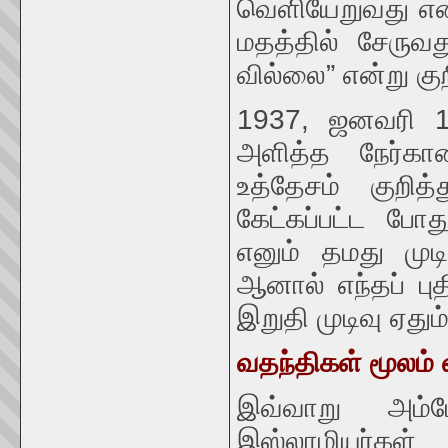
வெளியேறுவது என்
மதத்தில் சேருவத
வில்லை” என்று குறி
1937, ஜனவரி 14
அளித்த நேர்காண
உத்தேசம் குறித
கேட்கப்பட்ட போத
எனும் தமது முடி
ஆனால் எந்தப் பு
இறுதி முடிவு ஏதும
வதந்திகள் மூலம் 
இவ்வாறு அம்பேத
இஸ்லாமியர்கள