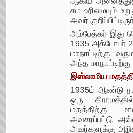
ஆகிய அனைத்துத்
சம உரிமையும் உறு
அவர் குறிப்பிட்டிருந
அம்பேத்கர் இது த
1935 அக்டோபர் 2
மாநாட்டிற்கு வர
அந்த மாநாட்டிற்க
இஸ்லாமிய மதத்தி
1935ம் ஆண்டு ந
ஒரு கிராமத்தி
மதத்திற்கு மா
அவசரப்பட்டு அவ்
அவர்களுக்கு அறிவ