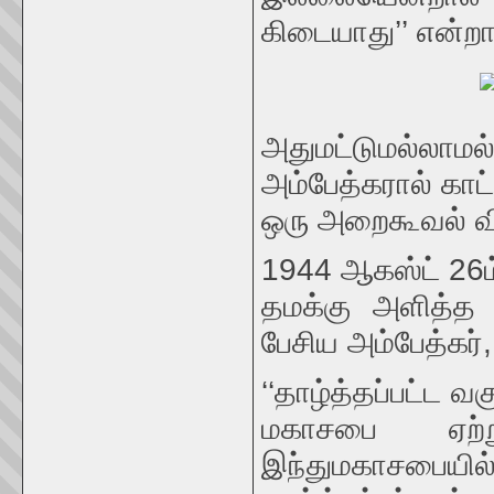
கிடையாது’’ என்றார
அதுமட்டுமல்லாமல்
அம்பேத்கரால் காட்
ஒரு அறைகூவல் விட
1944 ஆகஸ்ட் 26ம்
தமக்கு அளித்த வ
பேசிய அம்பேத்கர்,
‘‘தாழ்த்தப்பட்ட
மகாசபை ஏற்ற
இந்துமகாசபையில்