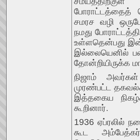
சமயத்திற்குள
போராட்டத்தைத் 
சமரச வழி ஒருபோ
நமது போராட்டத்த
உள்ளதென்பது இன்
இல்லையெனில் பணம
தோன்றியிருக்க மா
நிஜாம் அவர்கள
முரண்பட்ட தகவல
இத்தகைய நிகழ்ச
கூறினார்.
1936 ஏப்ரலில் ந
கூட அம்பேத்கர