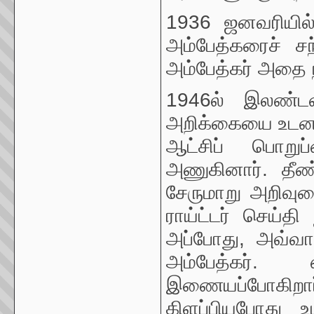
1936 ஜனவரியில் 
அம்பேத்கரைச் சந
அம்பேத்கர் அதை ந
1946ல் இலண்ட
அறிக்கையை உடனடி
ஆட்சிப் பொறு
அணுகினார். தீண
சேருமாறு அறிவுரை
ராய்ட்டர் செய்தி
அப்போது, அவ்வாற
அம்பேத்கர்.
இணையப்போகிற
கிளப்பியபோது உ