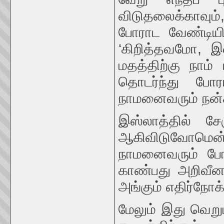
விடுதலைக்காவும்,
போராட வேண்டியிர
‘கிறித்தவமோ, இ
மதத்திற்கு நாம
தொடர்ந்து போ
நாமனைவரும் நன்
இஸ்லாத்தில் ச
ஆகிவிடுவோமென்
நாமனைவரும் போ
காண்பது அறிவீனம
அங்கும் எதிர்நோக்
மேலும் இது வெறு