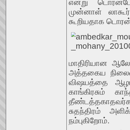
என்று டொரன்ட
முன்னாள் லாகூர
கூறியதாக டொரன்ட
மாதிரியான ஆல
அத்தகைய நிலைம
விஷயத்தை ஆழமாக
காங்கிரசும் கா
தீண்டத்தகாதவர்
சுதந்திரம் அளி
நம்புகிறோம்.