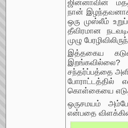
ஜின்னாவின் மத
நான் இழந்தவனாக ம
ஒரு முஸ்லீம் உறு
தீவிரமான நடவட
முழு பேரழிவிலிருந
இத்தகைய கடு
இறங்கவில்லை? 
சந்தர்ப்பத்தை அளி
போராட்டத்தில் எ
கொள்கையை எடுத்த
ஒருசமயம் அம்ப
என்பதை விளக்கின