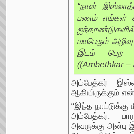
“நான் இஸ்லாத்
பணம் எங்கள் கா
ஐந்தாண்டுகளில
மாபெரும் அழிவ
இடம் பெற நா
((Ambethkar – A
அம்பேத்கர் இஸ்
ஆகியிருக்கும் என்
‘‘இந்த நாட்டுக்கு
அம்பேத்கர். பார
அவருக்கு அன்பு இ