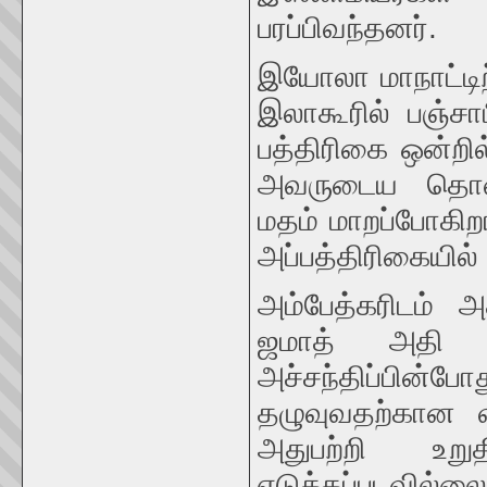
பரப்பிவந்தனர்.
இயோலா மாநாட்டிற்
இலாகூரில் பஞ்சா
பத்திரிகை ஒன்றில
அவருடைய தொண்ட
மதம் மாறப்போகிறா
அப்பத்திரிகையில் 
அம்பேத்கரிடம் அச
ஜமாத் அதி அ
அச்சந்திப்ப
தழுவுவதற்கான வா
அதுபற்றி உற
எடுக்கப்படவில்லை