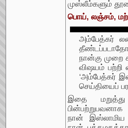
முஸ்லீம்களும் தூண
பொய், லஞ்சம், மற
அம்பேத்கர் 
தீண்டப்படாத
நான்கு முறை ச
விஷயம் பற்றி 
‘அம்பேத்கர் இ
செய்தியைப் பரப
இதை மறுத்து 
பின்பற்றுபவனா
நான் இஸ்லாமிய ம
நான் புத்தமதத்த