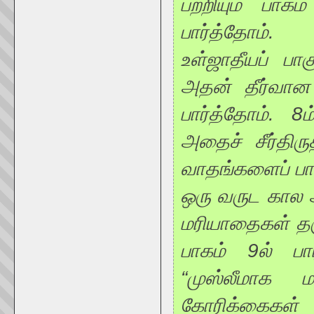
பற்றியும் பாக
பார்த்தோம்.
உள்ஜாதீயப் பா
அதன் தீர்வான
பார்த்தோம். 8ம
அதைச் சீர்திர
வாதங்களைப் பார
ஒரு வருட கால 
மரியாதைகள் த
பாகம் 9ல் பா
“முஸ்லீமாக 
கோரிக்கைகள் 