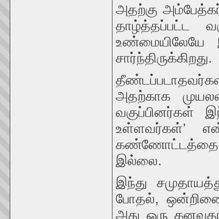
அதற்கு அம்பேத்க
தாழ்த்தப்பட்ட வ
உண்மையிலேயே இந
சார்ந்திருக்கிறது.
தீண்டப்படாதவர்
அதற்காக முயலவும
வகுப்பினர்கள் 
உள்ளவர்கள்’ என
கண்ணோட்டத்தை 
இல்லை.
இந்து சமுதாயத்த
போதல், ஒன்றிணை
அது ஒரு கனவுதான