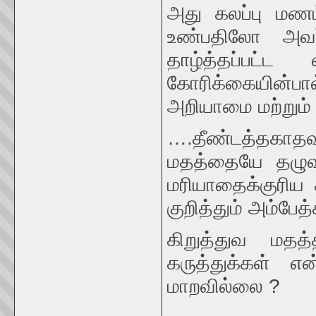
அது கலப்பு மண
உண்பதிலோ அவர
தாழ்த்தப்பட்ட 
கோரிக்கையின்ப
அறியாமை மற்றும் 
….தீண்டத்தகா
மதத்தையே தழுவ
மரியாதைக்குரிய 
குறித்தும் அம்பேத
கிறுத்துவ மதத்
கருத்துக்கள் எ
மாறவில்லை ?