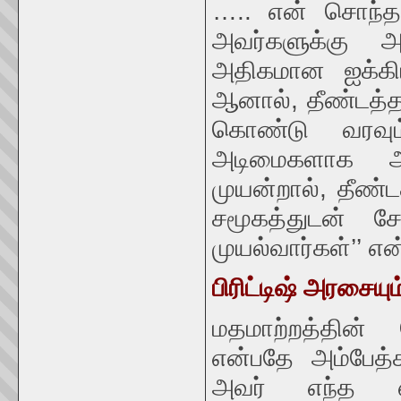
….. என் சொந்தக் 
அவர்களுக்கு அர
அதிகமான ஐக்கி
ஆனால், தீண்டத்த
கொண்டு வரவும
அடிமைகளாக ஆக்
முயன்றால், தீண்ட
சமூகத்துடன் ச
முயல்வார்கள்’’ என
பிரிட்டிஷ் அரசையும
மதமாற்றத்தின்
என்பதே அம்பேத்
அவர் எந்த எல