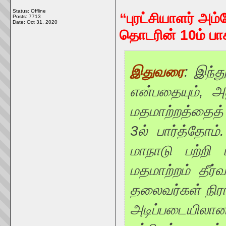
Status: Offline
“புரட்சியாளர் அம்
Posts: 7713
Date:
Oct 31, 2020
தொடரின் 10ம் பா
இதுவரை
: இந்த
என்பதையும், அ
மதமாற்றத்தைத் 
3ல் பார்த்தோம்.
மாநாடு பற்றி
மதமாற்றம் தீர
தலைவர்கள் நிராக
அடிப்படையிலான