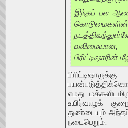
இந்தப் பல ஆண்
கொடுமைகளின்
நடத்திவந்து
வலிமையான, 
பிரிட்டிஷாரின் 
பிரிட்டிஷாரு
பயன்படுத்திக்க
எமது மக்களிடமி
உயிர்வாழக் குற
துண்டையும் அந்தப்
நடைபெறும்.