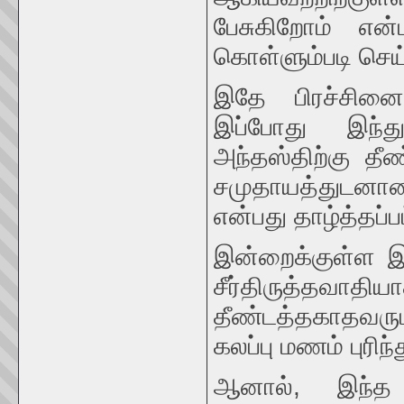
பேசுகிறோம் என்ப
கொள்ளும்படி செய்
இதே பிரச்சின
இப்போது இந்த
அந்தஸ்திற்கு தீண
சமுதாயத்துடனான
என்பது தாழ்த்தப்ப
இன்றைக்குள்ள இ
சீர்திருத்தவாதி
தீண்டத்தகாதவரு
கலப்பு மணம் புரி
ஆனால், இந்த