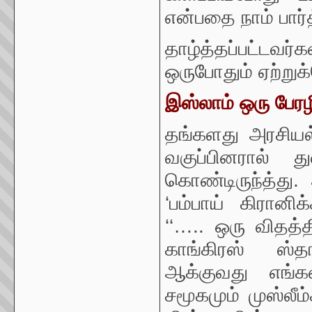
என்பதை நாம் பார்
தாழ்த்தப்பட்டவர
ஒருபோதும் ஏற்று
இஸ்லாம் ஒரு பேரழி
தங்களது அரசியல
வகுப்பினரால் து
கொண்டிருந்த்து
‘பம்பாய் கிரானிக
‘‘….. ஒரு விதத்
காங்கிரஸ் ஸ்
ஆக்குவது எங்க
சமூகமும் முஸ்லீ