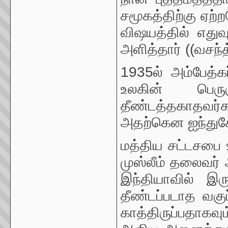
சமூகத்திற்கு ஏற்
விஷயத்தில் எதுவ
அளித்தார் ((வசந்த
1935ல் அம்பேத்க
உலகின் பெரு
தீண்டத்தகாதவர்
அதற்கென ஐந்துகோட
மத்திய சட்டசபை 
முஸ்லீம் தலைவர் அ
இந்தியாவில் இரு
தீண்டப்படாத வகு
காத்திருப்பதாகவ