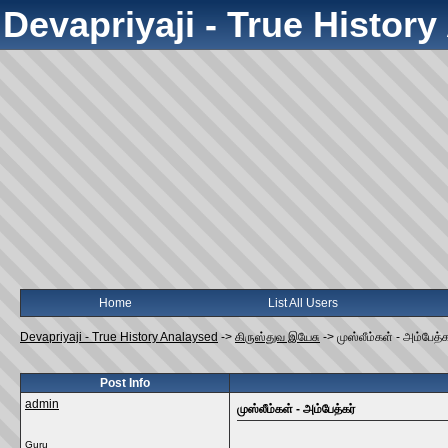
Devapriyaji - True Histor
Home
List All Users
Devapriyaji - True History Analaysed
->
கிருஸ்துவ இயேசு
->
முஸ்லீம்கள் - அம்பேத்க
Post Info
admin
முஸ்லீம்கள் - அம்பேத்கர்
Guru