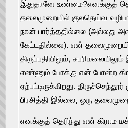
இதுதானே உண்மை?எனக்குத் தெர
தலைமுறையில் குலதெய்வ வழிபா
நான் பார்த்ததில்லை (அல்லது அவ
கேட்டதில்லை). என் தலைமுறையி
திருப்பதியிலும், சபரிமலையிலும்
எண்ணும் போக்கு என் போன்ற கிர
ஏற்பட்டிருக்கிறது. திருச்செந்தூ
பிரசித்தி இல்லை, ஒரு தலைமுற
எனக்குத் தெரிந்து என் கிராம