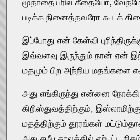
மூதாதையரில் கீதையோ, வேதமோ
படிக்க நினைத்தவரோ கூடக் கிட
இப்போது என் கேள்வி புரிந்திருக
இவ்வளவு இருந்தும் நான் ஏன் இந
மதமும் பிற அந்நிய மதங்களை என
அது எங்கிருந்து என்னை நோக்கி
கிறிஸ்துவத்திற்கும், இஸ்லாமிற்க
மதத்திற்கும் தூரங்கள் மட்டும
அது சமீப காலத்தில் ஏற்பட்ட நிகழ