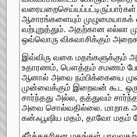
வரையறைசெய்யப்பட்டிருப்பார்கள்
ஆசாரங்களையும் முழுமையாகக
வற்புறுத்தும். அதற்கான எல்லா 
ஒவ்வொரு விசுவாசிக்கும் அறைக
இவ்விரு வகை மதங்களுக்கும் அப
உதாரணம், பௌத்தம் சமணம் போன
ஆனால் அவை நம்பிக்கையை முன
முன்வைக்கும் இறைவன் கூட ஒர
சார்ந்தது அல்ல, தத்துவம் சார
அவை சொல்வதில்லை. மாறாக அந்
கன்ஃபூஷிய மதம், தாவோ மதம்
தீர்க்கதரிசன மதங்கள் பரவுவதற