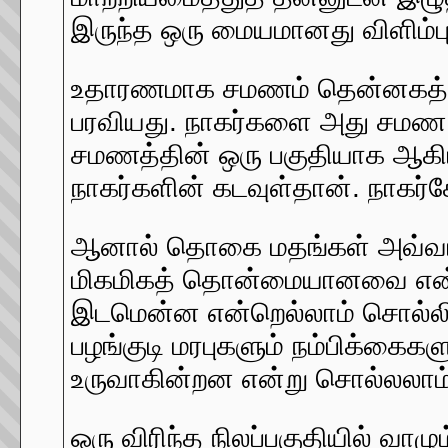
இருந்த ஒரு மையமானது விளிம்பு
உதாரணமாக சமணம் தென்னகத்துக்
பரவியது. நாகர்களை அது சமண 
சமணத்தின் ஒரு பகுதியாக ஆகிய
நாகர்களின் கடவுள்தான். நாகர
ஆனால் தொகை மதங்கள் அவ்வாறு
மிகமிகத் தொன்மையானவை என்பத
இடமென்ன என்றெல்லாம் சொல்லிவிட
பழங்குடி மரபுகளும் நம்பிக்
உருவாகின்றன என்று சொல்லலாம்
ஒரு விரிந்த நிலப்பகுதியில் வாழ