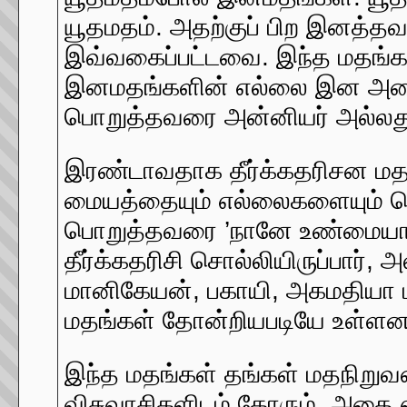
யூதமதம். அதற்குப் பிற இனத்தவர
இவ்வகைப்பட்டவை. இந்த மதங
இனமதங்களின் எல்லை இன அடை
பொறுத்தவரை அன்னியர் அல்லது
இரண்டாவதாக தீர்க்கதரிசன மதங
மையத்தையும் எல்லைகளையும் த
பொறுத்தவரை ’நானே உண்மையான
தீர்க்கதரிசி சொல்லியிருப்பார்,
மானிகேயன், பகாயி, அகமதியா 
மதங்கள் தோன்றியபடியே உள்ள
இந்த மதங்கள் தங்கள் மதநிறுவ
விசுவாசிகளிடம் கோரும். அதை 