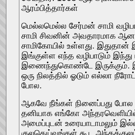
ஆரம்பித்தார்கள்
மெல்லமெல்ல சேர்மன் சாமி வழி
சாமி சிவனின் அவதாரமாக ஆனா
சாமிகோயில் உள்ளது. இதுதான் இ
இங்குள்ள எந்த வழிபாடும் இந்த
இணைந்துகொண்டே இருக்கும். இ
ஒரு நிலத்தில் ஓடும் எல்லா நீரோ
போல.
ஆகவே நீங்கள் நினைப்பது போல 
தனியாக எங்கோ அந்தரவெளியில் 
அமைப்புடன் உரையாடாமலும் இல்
குலதெய்வங்கள் கூட அந்தக்குலம்