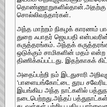
தொண்ணூறுகளில்தான்.அதற்கு 
சொல்லிவந்தார்கள்.
அந்த மாற்றம் நிகழக் காரணம் ப
துறை ஃபாதர் ஜெயபதி என்பவரின் 
கருத்தரங்கம். அந்தக் கருத்தரங்
ஒடுக்கும் சாமிகளின் மதம் என்ற
திணிக்கப்பட்டது. இதற்காகக் கி
அதைப்பற்றி நம் இடதுசாரி அறிவ
‘பாளையங்கோட்டை தூய சவேரியார் 
இயங்கிய அந்த நாட்களில் பத்துந
நடைபெற்றது.அந்தப் பத்துநாட்கள
கடவுள்கள் பற்றிய புதிய பார்வ