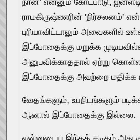
நான்’ என்னும் கோட்பாடு, ஐன்ஸ்டி
ராமகிருஷ்ணரின் ‘நிர்சலனம்’ 
புரியாவிட்டாலும் அவைகளில் 
இப்போதைக்கு மறுக்க முடியவில்
அனுபவிக்காததால் ஏற்று கொள்ள
இப்போதைக்கு அவற்றை மதிக்க மட
வேதங்களும், உபநிடங்களும் படி
ஆனால் இப்போதைக்கு இல்லை.
என்னுடைய இந்தக் கடிதம் அது 