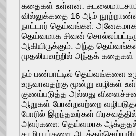
கதைகள் உள்ளன. சுடலைமாடசாமி க
வில்லுக்கதை 16 ஆம் நூற்றாண்டைச
நாட்டார் தெய்வங்கள் அனேகமா
தெய்வமாக சிவன் சொல்லப்பட்டி
ஆகியிருக்கும். அந்த தெய்வங்கள
முதலியவற்றில் அந்தக் கதைகள் 
நம் பண்பாட்டில் தெய்வங்களை உ
உருவாவதற்கு மூன்று வழிகள் உள
குணப்படுத்த அல்லது விளைச்சலை
ஆறுகள் போன்றவற்றை வழிபடுதல்.
போரில் இறந்தவர்கள் பிரசவத்த
அவர்களை தெய்வமாக ஆக்குதல். 
சாமியார்களை அடக்கம்செய்யும