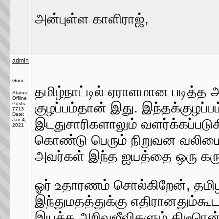
அன்புள்ள காளிராஜ்,
admin
Guru
தமிழ்நாட்டில் ஏராளமான படித்
Status:
Offline
குழப்பம்தான் இது. இந்தக்குழப
Posts:
7713
Date:
இடதுசாரிகளாலும் வளர்க்கப்படு
Jan 4,
2021
கொண்டு பெரும் நிறுவன வலிமைய
அவர்கள் இந்த ஐயத்தை ஒரு கருத
ஓர் உதாரணம் சொல்கிறேன், தமி
இந்துமதத்துக்கு எதிரானதும்கூட
இயக்க அறிவுஜீவிகளும் திடீரென்