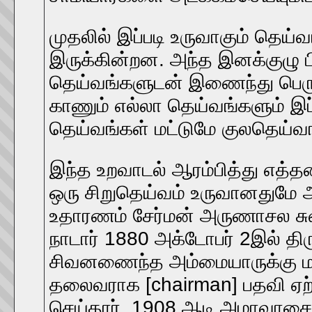
முதலில் இப்படி உருவாகும் தெய்
இருக்கின்றன. அந்த இனக்குழு 
தெய்வங்களுடன் இணைந்து பெருந
காணும் எல்லா தெய்வங்களும் இப்
தெய்வங்கள் மட்டுமே குலதெய்வங்
இந்த உறவாடல் ஆரம்பித்து எத்
ஒரு சிறுதெய்வம் உருவானதுமே 
உதாரணம் சேர்மன் அருணாசல சுவ
நாடார் 1880 அக்டோபர் 2இல் திரு
சிவனணைந்த அம்மையாருக்கு மகனா
தலைவராக [chairman] பதவி ஏற்
செய்தார். 1908 ஆடி அமாவாசைய