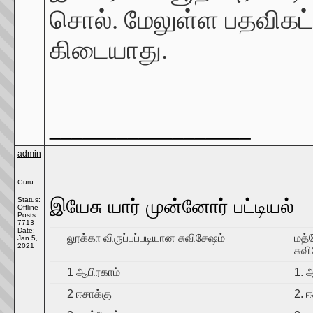
சொல். மேலுள்ள பதவிகட்க
கிடையாது.
__________________
admin
Guru
Status:
இயேசு யார் முன்னோர் பட்டியல்
Offline
Posts:
7713
Date:
லூக்கா விருப்பப்படியான சுவிசேஷம்
மத்
Jan 5,
2021
சுவ
1 ஆபிரகாம்
1. 
2 ஈசாக்கு
2. 