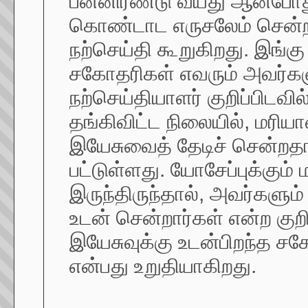
பன்னிரண்டு வயது ஆனபோது
கொண்டாட எருசலேம் சென்றன
நற்செய்தி கூறுகிறது. இங்
சகோதரிகள் எவரும் அவர்க
நற்செய்தியாளர் குறிப்பிடவ
தங்கிவிட்ட நிலையில், மரியாவ
இயேசுவைத் தேடிச் சென்றதா
பட்டுள்ளது. யோசேப்புக்கும்
இருந்திருந்தால், அவர்களு
உடன் சென்றார்கள் என்ற குறிப
இயேசுவுக்கு உடன்பிறந்த 
என்பது உறுதியாகிறது.