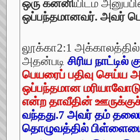
ஒரு கன்னி
யிடம் அனுப்ப
ஒப்பந்தமானவர். அவர் பெ
லூக்கா2:1 அக்காலத்தில
அதன்படி
சிரிய நாட்டில்
பெயரைப் பதிவு செய்ய அ
ஒப்பந்தமான மரியாவோடு,
என்ற தாவீதின் ஊருக்குச
வந்தது.7 அவர் தம் தலை
தொழுவத்தில் பிள்ளையைத