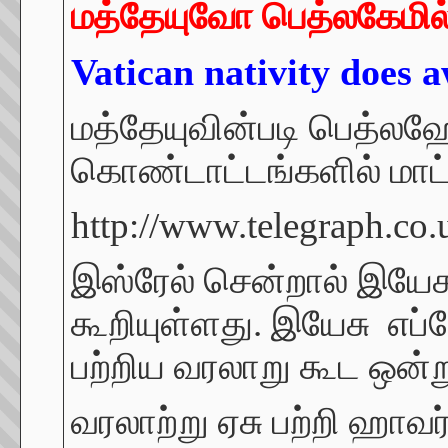
மத்தேயுவோ
பெத்லகேமில
Vatican nativity does 
மத்தேயுவின்படி பெத்லஹே
கொண்டாட்டங்களில் மாட
http://www.telegraph.co
இஸ்ரேல் சென்றால் இயேச
கூறியுள்ளது. இயேசு எப்ப
பற்றிய வரலாறு கூட ஒன்
வரலாற்று ஏசு பற்றி ஹாவ