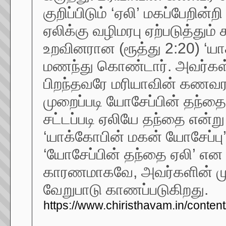
குறிப்பிடும் ‘ஏலி’ மகப்பேறின
ஏலிக்கு வழிமரபு ஏற்படுத்தும
உறவினரான (ரூத்து 2:20) ‘
மணந்து கொண்டார். அவர்கள
பிறந்தவரே மரியாவின் கணவரா
முறைப்படி யோசேப்பின் தந்த
சட்டப்படி ஏலியே தந்தை என்று
‘யாக்கோபின் மகன் யோசேப்பு’ 
‘யோசேப்பின் தந்தை ஏலி’ என
காரணமாகவே, அவர்களின் மு
வேறுபாடு காணப்படுகிறது.
https://www.chiristhavam.in/content