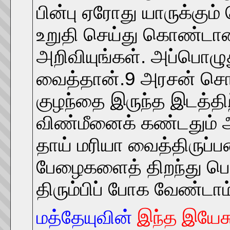
பின்பு ஏரோது யாருக்கு
உறுதி செய்து கொண்டான்.
அறிவியுங்கள். அப்பொழு
வைத்தான்.9 அரசன் சொன்
குழந்தை இருந்த இடத்திற
விண்மீனைக் கண்டதும் அவ
தாய் மரியா வைத்திருப்
பேழைகளைத் திறந்து பொ
திரும்பிப் போக வேண்டாம
மத்தேயு
வி
ன்
இந்த இயேசு