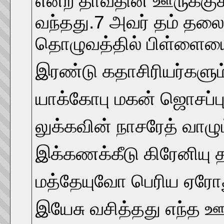
என்ற தாவீதின் ஊருக்குச்
வந்தது.7 அவர் தம் தலை
தொழுவத்தில் பிள்ளையைத
இரண்டு கதாசிரியர்களும
யாக்கோபு மகன் ஜொசப்பும
லுக்கவின் நாசரேத் வாழ
இக்கணக்கீடு கிரேனியு 
மத்தேயுவோ பெரிய ஏரோது
இயேசு வசித்தது எந்த ஊ