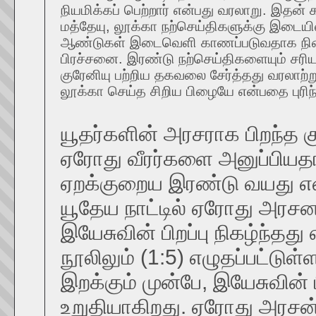
நியமிக்கப் பெற்றார் என்பது வரலாறு. இதன
மத்தேயு, லூக்கா நற்செய்திகளுக்கு இடையில
ஆண்டுகள் இடைவெளி காணப்படுவதாக நின
பிரச்சனை. இரண்டு நற்செய்திகளையும் சரிய
குரேனியு பற்றிய தகவலை சேர்த்தது வரலாற்றுக
லூக்கா செய்த சிறிய பிழையே என்பதை புரி
யூதர்களின் அரசராக பிறந்
ஏரோது வீரர்களை அனுப்பியதா
ஏறக்குறைய இரண்டு வயது என்று
யூதேய நாட்டில் ஏரோது அரசன
இயேசுவின் பிறப்பு நிகழ்ந்தது
நூலிலும் (1:5) எழுதப்பட்டு
இறக்கும் முன்பே, இயேசுவின் ப
உறுதியாகிறது. ஏரோது அரசன