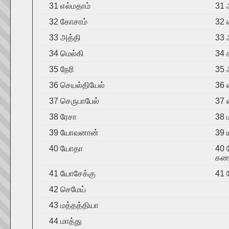
31 எல்மதாம்
31 
32 கோசாம்
32 
33 அத்தி
33 
34 மெல்கி
34 
35 நேரி
35 
36 செயல்தியேல்
36 
37 செருபாபேல்
37 
38 ரேசா
38 
39 யோவனான்
39 
40 யோதா
40 
கண
41 யோசேக்கு
41 
42 செமேய்
43 மத்தத்தியா
44 மாத்து