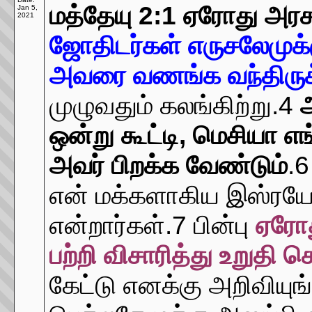
மத்தேயு 2:1
ஏரோது அரசன
Jan 5,
2021
ஜோதிடர்கள் எருசலேமுக்க
அவரை வணங்க வந்திருக்க
முழுவதும் கலங்கிற்று.4
ஒன்று கூட்டி, மெசியா எங
அவர் பிறக்க வேண்டும்
.6
என் மக்களாகிய இஸ்ரயேல
என்றார்கள்.7 பின்பு
ஏரோ
பற்றி விசாரித்து உறுதி
கேட்டு எனக்கு அறிவியு