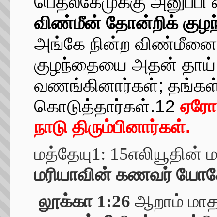
பெத்லகேமுக்கு அனுப்பி
விண்மீன் தோன்றிக் குழந
அங்கே நின்ற விண்மீனைக்
குழந்தையை அதன் தாய் 
வணங்கினார்கள்; தங்கள
கொடுத்தார்கள்.12
ஏரோத
நாடு திரும்பினார்கள்.
மத்தேயு1:
15
எலியூதின் 
மரியாவின் கணவர் யோசே
லூக்கா 1:26
ஆறாம் மாதத