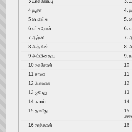
3 யாக்கோப்பு
3. 
4 யூதா
4. 
5 பெரேட்சு
5. ப
6 எட்சரோன்
6. 
7 ஆர்னி
7. 
8 அத்மின்
8. 
9 அம்மினதாப
9. 
10 நகசோன்
10.
11 சாலா
11.
12 போவாசு
12. 
13 ஓபேது
13.
14 ஈசாய்
14.
15 தாவீது
15.
மனை
16 நாத்தான்
16.