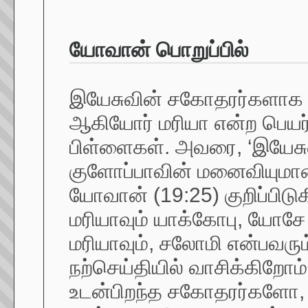
யோவான் பொறுப்பில்
இயேசுவின் சகோதரர்களாக க
ஆகியோர் மரியா என்ற பெய
பிள்ளைகள். அவரை, ‘இயேசு
குளோப்பாவின் மனைவியுமான
யோவான் (19:25) குறிப்பிடு
மரியாவும் யாக்கோபு, யோச
மரியாவும், சலோமி என்பவரும
நற்செய்தியில் வாசிக்கிறோம
உடன்பிறந்த சகோதரர்களோ, 