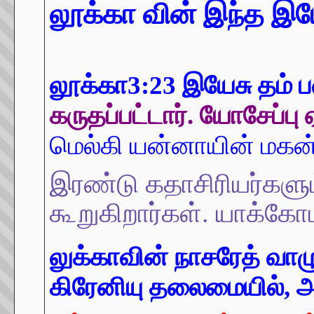
லூக்கா வின் இந்த இயே
லூக்கா3:23 இயேசு தம்
கருதப்பட்டார். யோசேப்பு
மெல்கி யன்னாயின் மகன
இரண்டு கதாசிரியர்களு
கூறுகிறார்கள்.
யாக்கோபு
லுக்காவின் நாசரேத் வா
கிரேனியு தலைமையில், அ