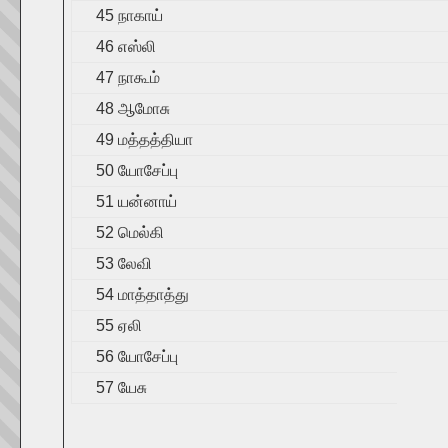
45 நாகாய்
46 எஸ்லி
47 நாகூம்
48 ஆமோசு
49 மத்தத்தியா
50 யோசேப்பு
51 யன்னாய்
52 மெல்கி
53 லேவி
54 மாத்தாத்து
55 ஏலி
56 யோசேப்பு
57 யேசு