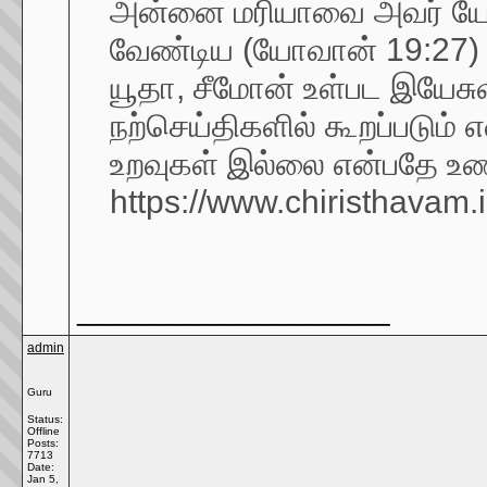
அன்னை மரியாவை அவர் யோவ
வேண்டிய (யோவான் 19:27) 
யூதா, சீமோன் உள்பட இயே
நற்செய்திகளில் கூறப்படும் 
உறவுகள் இல்லை என்பதே உ
https://www.chiristhavam.i
__________________
admin
Guru
Status:
Offline
Posts:
7713
Date:
Jan 5,