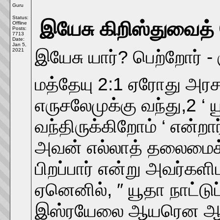
Guru
Status:
இயேசு கிறிஸ்துவைத் 
Offline
Posts:
7713
Date:
Jan 5,
இயேசு யார்? பெற்றோர் - 
2021
மத்தேயு 2:1 ஏரோது அரசன
எருசலேமுக்கு வந்து,2 
வந்திருக்கிறோம் ‘ என்
அவன் எல்லாத் தலைமைக் 
பிறப்பார் என்று அவர்கள
ஏனெனில், ″ யூதா நாட்ட
இஸ்ரயேலை ஆயரென ஆள்பவர