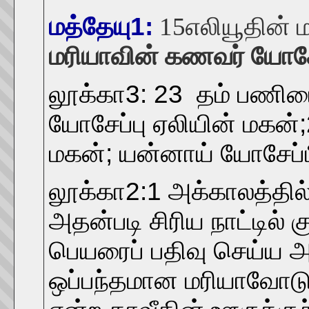
மத்தேயு1:
15
எலியூதின் 
மரியாவின் கணவர் யோசே
லூக்கா3: 23 தம் பணியை
யோசேப்பு ஏலியின் மகன்;
மகன்; யன்னாய் யோசேப்ப
லூக்கா2:1 அக்காலத்தில்
அதன்படி சிரிய நாட்டில
பெயரைப் பதிவு செய்ய 
ஒப்பந்தமான மரியாவோடு,