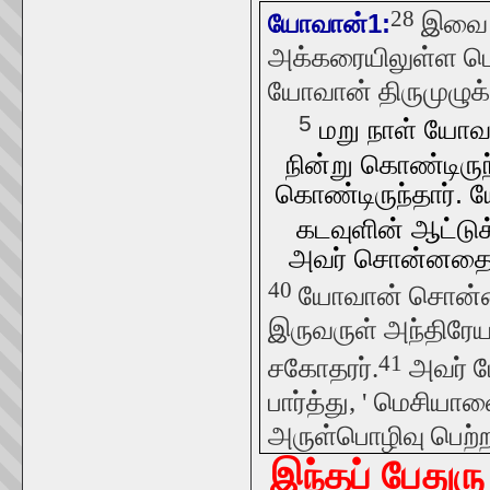
28
இவை ய
யோவான்1:
அக்கரையிலுள்ள பெ
யோவான் திருமுழுக்
5
மறு நாள் யோவான
நின்று கொண்டிருந
கொண்டிருந்தார். ய
கடவுளின் ஆட்டுக்க
அவர் சொன்னதைக் 
40
யோவான் சொன்னத
இருவருள் அந்திரேய
41
சகோதரர்.
அவர் ப
பார்த்து, ' மெசியாவ
அருள்பொழிவு பெற்ற
இந்தப் பேதுரு