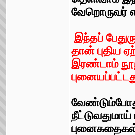
வேறொருவர் என
இந்தப் பேதுர
தான் புதிய ஏற
இரண்டாம் நூற
புனையப்பட்டத
வேண்டும்போது
நீட்டுவதுமாய்
புனைகதைகள்-