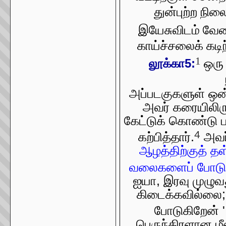
துன்புற்ற நி
இயேசுவிடம் வேண
காய்ச்சலைக் கடி
1
ஒரு 
லூக்கா5:
அப்படகுகளுள் ஒன்
அவர் கரையிலிரு
கேட்டுக் கொண்டு பட
4
கற்பித்தார்.
அவர்
ஆழத்திற்குத் தள
வலைகளைப் போடுங
ஐயா, இரவு முழுவத
கிடைக்கவில்லை
போடுகிறேன் ' 
பெருந்திரளான மீ