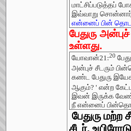
மாட்சிப்படுத்தப் போ
இவ்வாறு சொன்னார்
என்னைப் பின் தொடர
பேதுரு அன்புச்
உள்ளது.
20
யோவான்21:
பேது
அன்புச் சீடரும் பின
கண்ட பேதுரு இயேச
ஆகும்? ' என்ற கேட்ட
இவன் இருக்க வேண்ட
நீ என்னைப் பின்தொடர
பேதுரு மற்ற ச
சீடர், உயிரோட