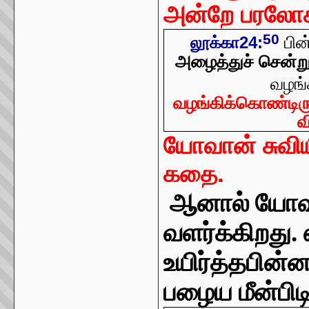
அன்றே பரலோக
50
பின
லூக்கா24:
அழைத்துச் சென்ற
வழங்
வழங்கிக்கொண்டிரு
வ
யோவான் சுவிய
கதை.
ஆனால் யோவா
வளர்க்கிறது. 
உயிர்த்தபின்
பழைய மீன்பி