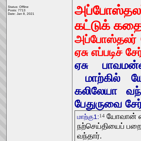
அப்போஸ்தல
Status: Offline
Posts: 7713
Date:
Jan 8, 2021
கட்டுக் கத
அப்போஸ்தலர் 
ஏசு எப்படிச் சே
ஏசு பாவமன்ன
மாற்கில் 
கலிலேயா வந்த
பேதுருவை சேர்
யோவான் கை
14
மாற்கு1:
நற்செய்தியைப் பற
வந்தார்.