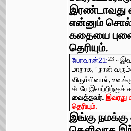
இரண்டாவது வர
என்னும் சொல
கதையை புனை
தெரியும்.
23 ..
இவர
யோவான்21:
மாறாக, ' நான் வரு
விரும்பினால், உனக்
சீடரே இவற்றிற்குச் ச
வைத்தவர்.
இவரது 
தெரியும்.
இங்கு நமக்கு
தெளிவாக இந