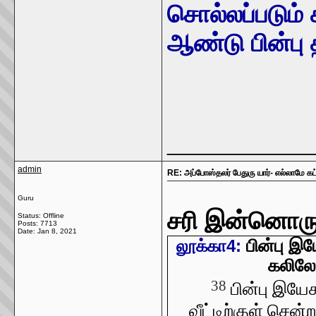
சொல்லப்படும் 
ஆண்டு பின்பு
_____________
admin
RE: அப்போஸ்தலர் பேதுரு யார்- எல்லாமே க
Guru
சரி இன்னொரு ச
Status: Offline
Posts: 7713
Date:
Jan 8, 2021
பின்பு இ
லூக்கா4:
கலிலேய
38
பின்பு இயே
வீட்டிற்குள் சென்