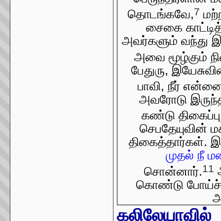
7
தொடங்கவே,
மற்ற
சைகை காட்டித
அவர்களும் வந்து இர
அவை மூழ்கும் ந
பேதுரு, இயேசுவின
பாவி, நீர் என்னை
அவரோடு இருந்த
கண்டு திகைப்பு
செபதேயுவின் ம
திகைத்தார்கள்.
முதல் நீ ம
11
சொன்னார்.
அ
கொண்டு போய்ச் 
அ
கலிலேயாவில் ம