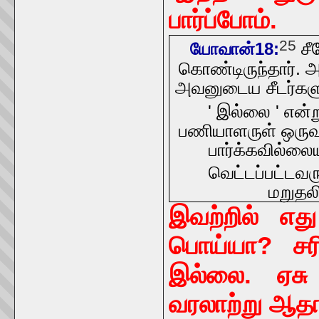
பார்ப்போம்.
25
சீ
யோவான்18:
கொண்டிருந்தார். அப
அவனுடைய சீடர்களு
' இல்லை ' என்ற
பணியாளருள் ஒருவர
பார்க்கவில்லைய
வெட்டப்பட்டவரு
மறுதலி
இவற்றில் எ
பொய்யா? சரி
இல்லை. ஏசு 
வரலாற்று ஆதா