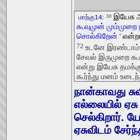
இயேசு அ
30
மாற்கு14:
கூவுமுன் மும்முறை
சொல்கிறேன் '
என்றா
72
உடனே இரண்டாம் ம
சேவல் இருமுறை கூவ
என்று இயேசு தமக்க
கூர்ந்து மனம் உடைந்
நான்காவது சு
எல்லையில் ஏச
செல்கிறார். 
ஏசுவிடம் சேர்