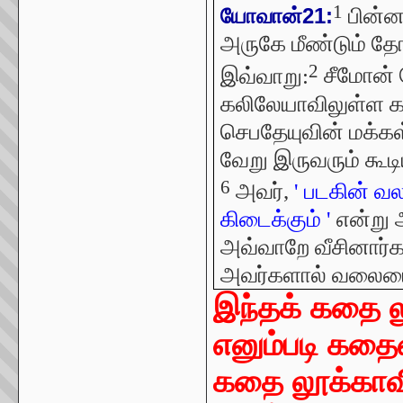
1
பின்னர
யோவான்21:
அருகே மீண்டும் தோ
2
இவ்வாறு:
சீமோன் ப
கலிலேயாவிலுள்ள க
செபதேயுவின் மக்க
வேறு இருவரும் கூடி
6
அவர்,
' படகின் வல
கிடைக்கும் '
என்று 
அவ்வாறே வீசினார்கள
அவர்களால் வலையை
இந்தக் கதை லூ
எனும்படி கதை
கதை லூக்காவி