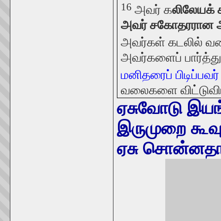
16
அவர் க
லிலேயக்
அவர் சகோதரரான அந
அவர்கள் கடலில் வல
அவர்களைப் பார்த்த
மனிதரைப் பிடிப்பவர
வலைகளை விட்டுவிட்
ஏசுவோடு இயங்
இருமுறை கூவும
ஏசு சொன்னதாக