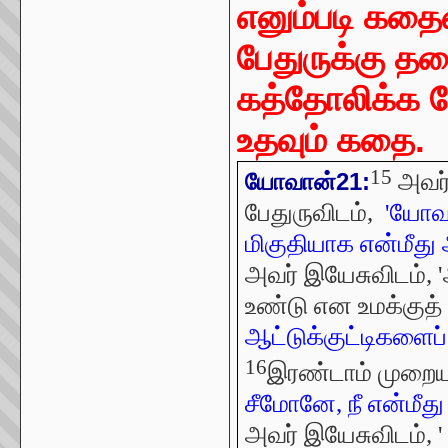
எனும்படி கதை
பேதுருக்கு த
கத்தோலிக்க ப
உதவும் கதை.
15
அவர்
யோவான்21:
பேதுருவிடம்,
'யோவ
மிகுதியாக என்மீது
அவர் இயேசுவிடம், 
உண்டு என உமக்குத் 
ஆட்டுக்குட்டிகளைப
16
இரண்டாம் முறைய
சீமோனே, நீ என்மீது
அவர் இயேசுவிடம், 