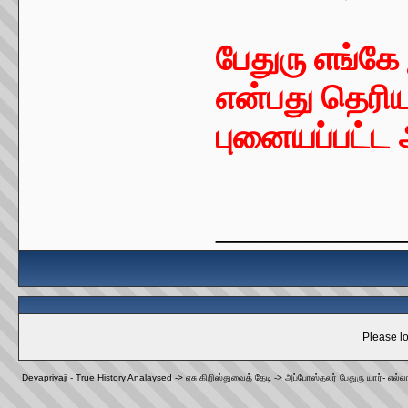
பேதுரு எங்கே
என்பது தெரிய
புனையப்பட்
_____________
Please lo
Devapriyaji - True History Analaysed
->
ஏசு கிறிஸ்துவைத் தேடி
->
அப்போஸ்தலர் பேதுரு யார்- எல்