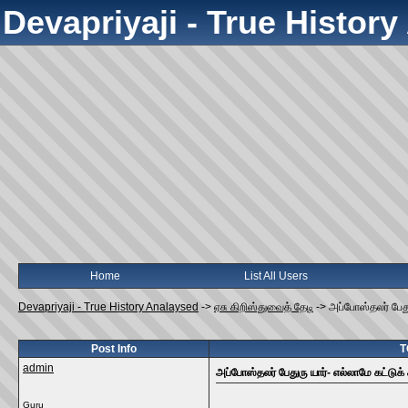
Devapriyaji - True Histor
Home
List All Users
Devapriyaji - True History Analaysed
->
ஏசு கிறிஸ்துவைத் தேடி
->
அப்போஸ்தலர் பேத
Post Info
T
admin
அப்போஸ்தலர் பேதுரு யார்- எல்லாமே கட்டு
Guru