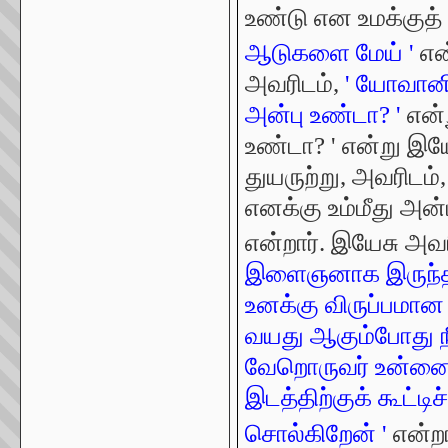
உண்டு என உமக்குத் 
ஆடுகளை மேய் '
என
அவரிடம்,
' யோவானி
அன்பு உண்டா? '
என்
உண்டா? ' என்று இயே
துயருற்று, அவரிடம்
எனக்கு உம்மீது அன்
என்றார். இயேசு அவ
இளைஞனாக இருந்தப
உனக்கு விருப்பமான 
வயது ஆகும்போது நீ
வேறொருவர் உன்னைக்
இடத்திற்குக் கூட்ட
சொல்கிறேன் '
என்றா