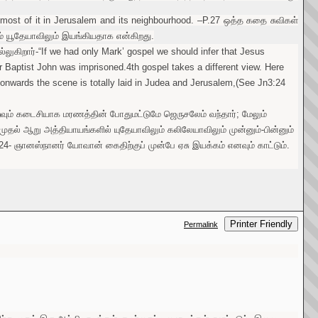
s most of it in Jerusalem and its neighbourhood. –P.27 ஒத்த கதை சுவிகள்
் யூதேயாவிலும் இயங்கியதாக என்கிறது.
லுகிறார்-“If we had only Mark’ gospel we should infer that Jesus
ter Baptist John was imprisoned.4th gospel takes a different view. Here
 onwards the scene is totally laid in Judea and Jerusalem,(See Jn3:24
ெறவும் கடைசியாக மரணத்தின் போதுமட்டுமே ஜெருசலேம் வந்தார்; மேலும்
தல் ஆறு அத்தியாயங்களில் யுதேயாவிலும் கலிலேயாவிலும் முன்னும்-பின்னும்
4- ஞானஸ்நானர் யோவான் கைதிற்குப் முன்பே ஏசு இயக்கம் எனவும் காட்டும்.
Printer Friendly
Permalink