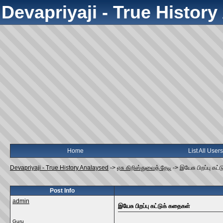
Devapriyaji - True Histor
Home
List All Users
Devapriyaji - True History Analaysed
->
ஏசு கிறிஸ்துவைத் தேடி
->
இயேசு பிறப்பு கட
Post Info
admin
இயேசு பிறப்பு கட்டுக் கதைகள்
Guru