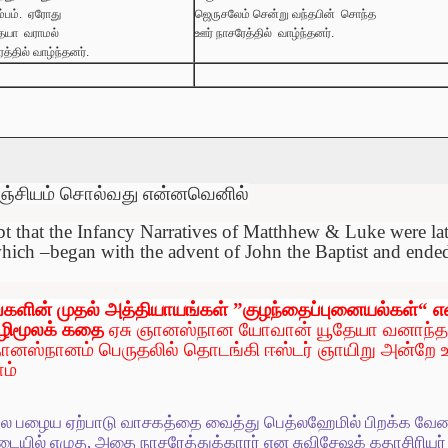
்பம்
.
ஏரோது
ஜெருசலேம்
சென்று
வந்தபின்
சொந்த
தேயா
வராமல்
ஊர்
நாசரேத்தில்
வாழ்ந்தனர்
.
த்தில் வாழ்ந்தனர்
.
்சியம்
சொல்வது
என்னவெனில்
t that the Infancy Narratives of Matthhew & Luke were late
which –began with the advent of John the Baptist and ende
்களின்
முதல்
அத்தியாயங்கள்
”
குழந்தைப்புனையல்கள்
“
எ
ிமூலக்
கதை
ஏசு
ஞானஸ்நான
யோவான்
யூதேயா
வனாந்த
ானஸ்நானம்
பெருதலில்
தொடங்கி
ஈஸ்டர்
ஞாயிறு
அன்றே
உ
ாம்
சில பழைய ஏற்பாடு வா
ச
க
த்தை வைத்து பெத்லஹேமில் பிறக்க வேண்
ட்டையில் எழுத, அதை நாசரேத்துக்காரர் என சுவிசேஷக் கதாசிரி