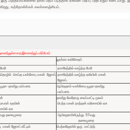
 இரு அத்தியாயஙகளை நீக்கி மீதம் படித்தால் ஏசுவின் பிறப்பு பற்றி ஏதும் கிடையாத
என்கிறது, கத்தோலிக்கக் கலக்களஞ்சியம்.
புனைந்துள்ளதை
இணைத்துப்
பார்ப்போம்
லூக்கா
சுவிசேஷம்
மேரி
நாசரேத்தில்
வாழ்ந்த
மேரி
கதொழில் செய்த
யாக்கோபு
மகன்
ஜோசப்
நாசரேத்தில்
வாழ்ந்த
ஏலியின்
மகன்
ஜோசப்
.
யூதா
-
தாவீது பரம்பரை.
ஆபிரஹாம்
-
யாக்கோபு
-
யூதா
-
தாவீது
பரம்பரை.
ன்
தாவீது
வேறோரு
வைப்பாட்டி
மூலம்
்சபாள்
உறவின்
பெற்ற
மகன்
நாத்தன்
வரிசையில்
ஏசு
ையில்
ஏசு
வது
தலைமுறை
ஆபிரஹாமிலிருந்து
57
வது
தலைமுறை
ு
மகன்
ஜோசப்
வீட்டில்
பெத்லஹேமில்
ஒரு
மாட்டுத்