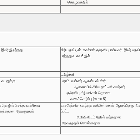
தொழுவத்தில்
-
இவர்
இறந்தது
சிரிய
நாட்டின்
கவர்னர்
குரேனியு
என்பவர்
-
இவர்
பதவி
ஏற்றது
வ
.
கா
.6
இல்
.
மகிழ்ச்சி
ு
வயதுக்கு
ரோம்
மன்னர்
ஆகஸ்டஸ்
சீசர்
்
ஆணையில்
சிரிய
நாட்டின்
கவர்னர்
குரேனியு
கீழ்
மக்கள்
தொகை
கணக்கெடுப்பு
(
வ
.
கா
.8)
க
தொழில்
செய்த
யாக்கோபு
நாசரேத்தில்
வாழ்ந்த
ஏலியின்
மகன்
ஜோசப்பிற்கு
நி
வந்ததான
தேவதூதன்
ப்பட்ட
மேரியினிடம்
நேரில்
வந்ததான
தேவதூதன்
சொன்னதாக