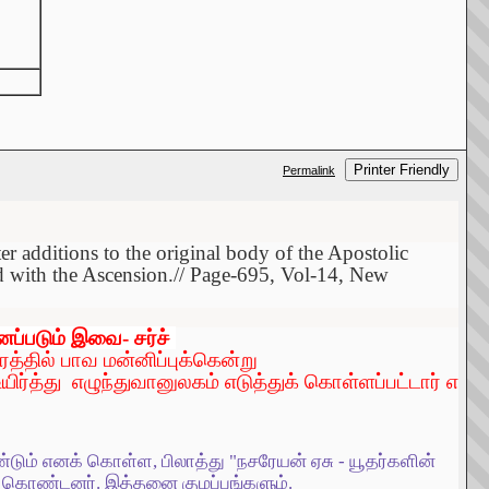
Printer Friendly
Permalink
r additions to the original body of the Apostolic
d with the Ascension.//
Page-695, Vol-14, New
னப்படும்
இவை
-
சர்ச்
ரத்தில்
பாவ
மன்னிப்புக்கென்று
யிர்த்து
எழுந்துவானுலகம்
எடுத்துக்
கொள்ளப்பட்டார்
எ
டும் எனக் கொள்ள, பிலாத்து "நசரேயன் ஏசு - யூதர்களின்
யர் கொண்டன
ர்
. இத்தனை குழப்பங்களும்.