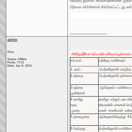
மத்தேயு லூக்கா சுவிசேஷங்களின் முதல்
பிற்கால சர்ச்சினால் சேர்க்கப்பட்டது 
__________________
admin
Guru
கிறித்து
இயேசு
பிறப்பு
பற்றி
மத்தேயும்
லுக்காவும்
Status: Offline
சம்பவம்
மத்தேயு
சுவிசேஷம்
Posts: 7713
Date:
Jan 8, 2021
1.
தாய்
பெத்லஹேமில்
வாழ்ந்த
2
தந்தை
பெத்லஹேமில்
தச்சரா
3
தந்தை
ஆபிரஹாம்
-
யாக்கோபு
-
முன்னோர்
4
தாவீது
தாவீது
-
மற்றும் படைவீர
உறவு
உரியாவின்
மனைவி
பெத
முறை
மகன்
சாலமோன்
வரிச
5
தலைமுறை
ஆபிரஹாமிலிருந்து
41
6
பிறந்தது
பெத்லஹேமில்
யாக்கோப