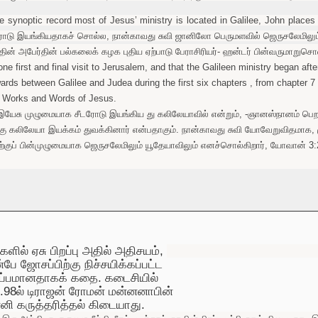
e synoptic record most of Jesus’ ministry is located in Galilee, John place
டரோடு இயங்கியதாகச் சொல்ல, நான்காவது சுவி ஜானிலோ பெருமளவில் ஜெருசலேமிலும
தின் அபேர்தின் பல்கலைக் கழக புதிய ஏற்பாடு பேராசிரியர்- ஹன்டர் பின்வருமாறுசொல்
one first and final visit to Jerusalem, and that the Galileen ministry began af
ards between Galilee and Judea during the first six chapters , from chapter 7
5, Works and Words of Jesus.
 நாம் இயேசு முழுமையாக சீடரோடு இயங்கிய து கலிலேயாவில் என்றும், -ஞானஸ்நானம் ப
ு கலிலேயா இயக்கம் துவக்கினார் என்பதாகும். நான்காவது சுவி யோவேறுவிதமாக, மு
ற்குப் பின்முழுமையாக ஜெருசலேமிலும் யூதேயாவிலும் எனச்சொல்கிறார், யோவான் 3:2
ளில்
ஏசு
பிறப்பு
அதில்
அதிசயம்
,
ன்பே
ஜோசப்பிற்கு
நிச்சயிக்கப்பட்ட
்ப்பமானதாகக்
கதை
.
கடைசியில்
.98
ல்
டிராஜன்
ரோமன்
மன்னனாபின்
்னி
கருத்தரித்தல்
கிடையாது
.