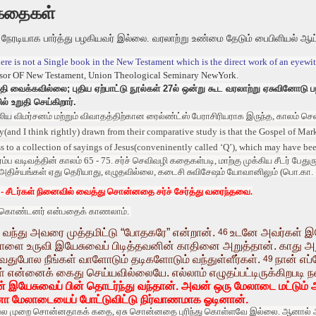
் கதைகள்
 நேரடியாக பார்த்து பழகியவர் இல்லை.
வரலாற்று உண்மை தேடும் பைபிளியல் ஆ
here is not a Single book in the New Testament which is the direct work of an eyewit
fessor OF New Testament, Union Theological Seminary NewYork.
தி வைக்கவில்லை; புதிய ஏற்பாட்டு நூல்கள் 27ல் ஒன்று கூட வரலாற்று ஏசுவினோடு 
ல் உறுதி செய்கிறார்.
லிய
விமர்சனம் மற்றும் விவாதத்திற்கான ரைல்ண்ட்ஸ் பேராசிரியராக இருந்த, காலம் சென்
and I think rightly) drawn from their comparative study is that the Gospel of Mark 
ss to a collection of sayings of Jesus(conveninently called ‘Q’), which may have 
ம்ப
வடிவத்தின்
காலம்
65 - 75.
சர்ச்
செவிவழி
கதைகள்படி
,
மாற்கு
முக்கிய
சீடர்
பேதுர
அதிச்யங்கள்
ஏது
தெரியாது
,
எழுதவில்லை
,
கடைசி
சுவிசேஷம்
யோவானிலும்
(
பொ
.
கா
.
-
சீடர்கள்
நினைவில்
வைத்து
சொன்னதை
சர்ச்
சேர்த்து
வரைந்தவை
.
கொண்டனர்
என்பதைக்
காணலாம்
.
வந்து அவரை முத்தமிட்டு “போதகரே” என்றான்.
உடனே அவர்கள் இய
46
் வாளை உருவி இயேசுவைப் பிடித்தவனின் காதினை அறுத்தான். காத
ுவதுபோல நீங்கள் வாளோடும் தடிகளோடும் வந்துள்ளீர்கள்.
நான் எப
49
் என்னைக் கைது செய்யவில்லையே. எல்லாம் எழுதப்பட்டிருக்கிறபடி ந
ன் இயேசுவைப் பின் தொடர்ந்து வந்தான். அவன் ஒரு மேலாடை மட்டும் 
மேலாடையைப் போட்டுவிட்டு நிர்வாணமாக ஓடினான்.
பல
முறை
சொன்னதாகக்
கதை
,
ஏசு
சொன்னதை
புரிந்து
கொள்ளவே
இல்லை
.
ஆனால்