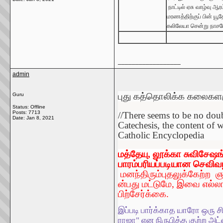
நாட்டில்
ஏசு
வாழ்வு
ஆரம
மரணத்திற்குப்
பின்
யூ
கலிலேயா
சென்று
நாசரே
__________________
admin
புது
கத்தொலிக்க
கலைகளஞ
Guru
Status: Offline
Posts: 7713
//There seems to be no doub
Date:
Jan 8, 2021
Catechesis, the content of 
Catholic Encyclopedia
மத்தேயு
,
லூக்கா
சுவிசேஷங
பாரம்பரியப்படியான
செவிவழ
மனந்திரும்புதலுக்கேற்ற
ஞ
ன்பது
மட்டுமே
,
இவை
எல்ல
பிற்சேர்க்கை
.
இப்படி பார்க்காத யாரோ ஒரு 
ராஜா" என நிருபித்த குற்ற அ