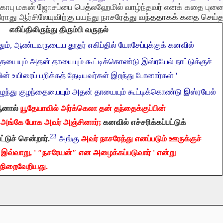
க்கோபு மகன் ஜோசப்பை பெத்லஹேமில் வாழ்ந்தவர் எனக் கதை புன
 ஏரோது ஆர்சிலேயுவிற்கு பயந்து நாசரேத்து வந்ததாகக் கதை செய்தா
எகிப்திலிருந்து திரும்பி வருதல்
், ஆண்டவருடைய தூதர் எகிப்தில் யோசேப்புக்குக் கனவில்
ந்தையையும் அதன் தாயையும் கூட்டிக்கொண்டு இஸ்ரயேல் நாட்டுக்குச்
ன் உயிரைப் பறிக்கத் தேடியவர்கள் இறந்து போனார்கள் '
ுந்து குழந்தையையும் அதன் தாயையும் கூட்டிக்கொண்டு இஸ்ரயேல்
னால்
யூதேயாவில் அர்க்கெலா தன் தந்தைக்குப்பின்
ு அங்கே போக அவர் அஞ்சினார்;
கனவில் எச்சரிக்கப்பட்டுக்
23
ட்டுச் சென்றார்.
அங்கு
அவர் நாசரேத்து எனப்படும் ஊருக்குச்
். இவ்வாறு, ' ″நசரேயன்″ என அழைக்கப்படுவார் ' என்று
 நிறைவேறியது.