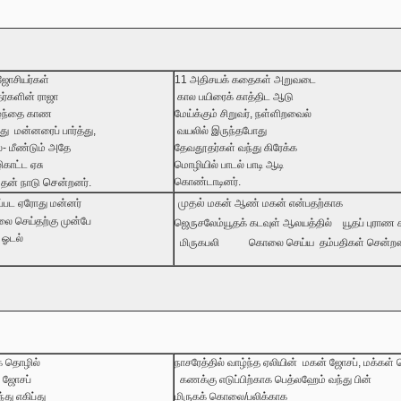
ஜோசியர்கள்
11
அதிசயக்
கதைகள்
அறுவடை
தர்களின்
ராஜா
கால
பயிரைக்
காத்திட
ஆடு
ழந்தை
காண
மேய்க்கும்
சிறுவர்
,
நள்ளிறவைல்
து
மன்னரைப்
பார்த்து
,
வயலில்
இருந்தபோது
ல
-
மீண்டும்
அதே
தேவதூதர்கள்
வந்து
கிரேக்க
ிகாட்ட
ஏசு
மொழியில்
பாடல்
பாடி
ஆடி
செ
கொண்டாடினர்
.
தன்
நாடு
ன்றனர்
.
முதல்
ப்பட
ஏரோது
மன்னர்
மகன்
ஆண்
மகன்
என்பதற்காக
லை
செய்தற்கு
முன்பே
ஜெருசலேம்யூதக்
கடவுள்
ஆலயத்தில்
யூதப்
புராண
ஓடல்
மிருகபலி
கொலை
செய்ய
தம்பதிகள்
சென்றன
க
தொழில்
நாசரேத்தில்
வாழ்ந்த
ஏலியின்
மகன்
ஜோசப்
,
மக்கள்
ஜோசப்
கணக்கு எடுப்பிற்காக
பெத்லஹேம்
வந்து
பின்
்து
எகிப்து
மிருகக்
கொலை
/
பலிக்காக