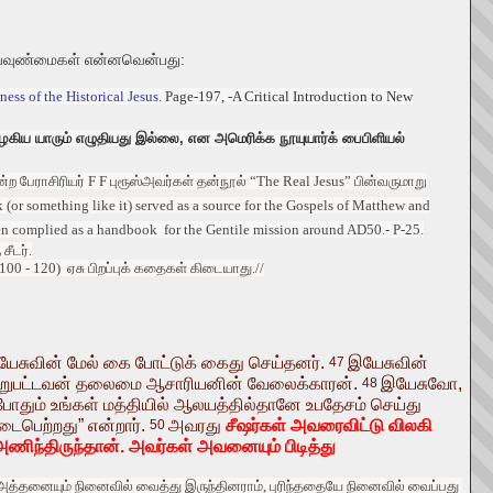
ய்வுண்மைகள் என்னவென்பது:
ness of the Historical Jesus
. Page-197, -A Critical Introduction to New
பழகிய யாரும் எழுதியது இல்லை, என அமெரிக்க நூயுயார்க் பைபிளியல்
ற பேராசிரியர் F F புரூஸ்அவர்கள் தன்நூல் “The Real Jesus” பின்வருமாறு
(or something like it) served as a source for the Gospels of Matthew and
been complied as a handbook for the Gentile mission around AD50.- P-25.
ு
சீடர்
.
 100 - 120)
ஏசு
பிறப்புக்
கதைகள்
கிடையாது
.//
ேசுவின் மேல் கை போட்டுக் கைது செய்தனர்.
இயேசுவின்
47
ு அறுபட்டவன் தலைமை ஆசாரியனின் வேலைக்காரன்.
இயேசுவோ,
48
்போதும் உங்கள் மத்தியில் ஆலயத்தில்தானே உபதேசம் செய்து
டைபெற்றது” என்றார்.
அவரது
சீஷர்கள் அவரைவிட்டு விலகி
50
அணிந்திருந்தான். அவர்கள் அவனையும் பிடித்து
அத்தனையும்
நினைவில்
வைத்து
இருந்தினராம்
,
புரிந்ததையே
நினைவில்
வைப்பது