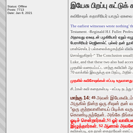
இயேசு பிறப்பு கட்டுக
Status: Offline
Posts: 7713
Date:
Jan 8, 2021
சுவிசேஷக் கதாசிரியர் யாரும் ஏசுவை
The earliest witnesses wrote nothing' t
Testament. -Reginald H.f. Fuller. Pro
அதாவது ஏசுவுடன் பழகியோர் ஏதும் எழு
பேராசிரியர் ரெஜினால்ட் புல்லர் தன் நூலி
மான்செஸ்டர் பல்கலைக்
கழகத்தில்
விவி
சொல்லுகிறார்-“ The Conclusion usually(
Luke, and that these two also had acce
முதலில்
வரையப்பட்ட
மாற்கு
சுவியின்
ஆர
70
வாக்கில்
இவருக்கு
ஏசு
பிறப்பு
,
அதில்
முதலில்
சுவிசேஷங்கள்
எப்படி
உருவானது
சீடர்கள்
சுவி
கதைகள்படி
-
எப்படி
நடந்து
மாற்கு 14:
அவன் இயேசுவிடம் 
45
அருகில் நின்ற ஒரு சீஷன் தன
“ஒரு குற்றவாளியைப் பிடிக்க வர
கொண்டிருந்தேன். அங்கே நீங்கள
ஓடிச் சென்றார்கள்.
ஓர் வாலிப
51
இழுத்தார்கள்.
ஆனால் அவனோ 
52
சுவிகள்படி
,
ஏசு
தான்
கைதாவேன்
எனப்