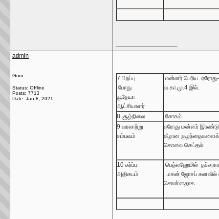
__________________
admin
Guru
7
பிறப்பு
மன்னர்
பெரிய
ஏரோது
போது
வ
.
கா
.
மு
.4
இல்
.
Status: Offline
Posts: 7713
யூதேயா
Date:
Jan 8, 2021
ஆட்சியாளர்
8
சூழ்நிலை
சோகம்
9
வரலாற்று
ஏரோது
மன்னர்
இரண்ட
சம்பவம்
கீழான
குழந்தைகளைக
கொலை
செய்தல்
10
கர்ப்ப
பெத்லஹேமில்
தச்சரா
அதிசயம்
மகன்
ஜோசப்
கனவில்
சொன்னதாக