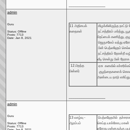
__________________
admin
Guru
11
அதிசயக்
கிழக்கிலிருந்த
நாட்டு
கதைகள்
நட்சத்திரம்
பார்த்து
,
யூ
Status: Offline
Posts: 7713
பிறப்பைக்
கணித்து
,
கு
Date:
Jan 8, 2021
ஜெருசலேம்
வந்து
ஏரோ
பின்
பெத்லஹேம்
செல்
நட்சத்திரம்
தோன்றீ
வழ
வீடி
சென்று
பின்
நேராக
12.
பிறந்த
ஏசு
கனவில்
எச்சரிக்க
பின்னர்
குழந்தைகளைக்
கொ
அண்டைய
நாடு
எகிப்து
__________________
admin
Guru
13
வாழ்வு
-
பெத்லஹேமில்
தச்சரா
ஆரம்பம்
செய்த
யாக்கோபு
மகன்
Status: Offline
Posts: 7713
ஏரோது
மன்னருக்கு
பயந
Date:
Jan 8, 2021