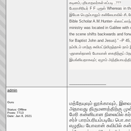
கடினம்
,
புரியாதவர்கள்
எப்படி
..???
பேர
ராசிரியர் F F புரூஸ்
Whereas in th
இயேசு பெரும்பாலும் கலிலேயாவில் சீ
Bible Scholar A.M.Hunter- ஸ்காட்லாந்
ministry was located in Galilee with 
the scene shifts backwards and forw
for Baptist John and Jesus).” –P 4
நம்மிடம் மாற்கு சுவிமட்டுமிருந்தால்
-ஞானஸ்நானர் யோவான் கைதிற்குப் பிறக
இயங்கியதாகவும்; ஏழாம் அத்தியாயத்தி
__________________
admin
மத்தேயுவும்
லூக்காவும்
,
இவைக
Guru
அதாவது
திருமணத்திற்கு
மு
Status: Offline
Posts: 7713
மேரி
கன்னியான
நிலையில்
கர
Date:
Jan 8, 2021
சர்ச்
பாரம்பரியம்படியே
பொ
.
கா
எழுதிய
யோவான்
சுவியில்
கன