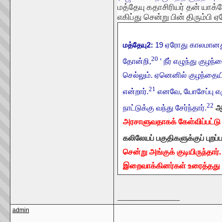
மத்தேயு கதாசிரியர் தன் யா
எகிப்து சென்று பின் திரும்பி
மத்தேயு2:
19
ஏரோது காலமானதும
20
தோன்றி,
' நீர் எழுந்து குழ
செல்லும். ஏனெனில் குழந்தையி
21
என்றார்.
எனவே, யோசேப்பு எழ
22
நாட்டுக்கு வந்து சேர்ந்தார்.
ஆ
அரசாளுவதாகக் கேள்விப்பட்ட
கலிலேயப் பகுதிகளுக்குப் புறப்ப
சென்று அங்குக் குடியிருந்தார
இறைவாக்கினர்கள் உரைத்தது
__________________
admin