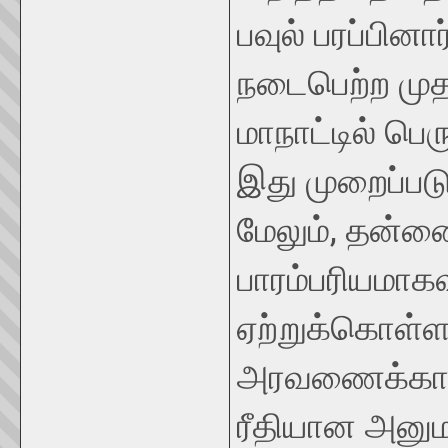
பவுல் பரப்பினா
நடைபெற்ற முத
மாநாட்டில் பெர
இது முறைப்படு
மேலும், தன்ன
பாரம்பரியமாக
ஏற்றுக்கொள
அரவணைக்கா
ரீதியான அனு