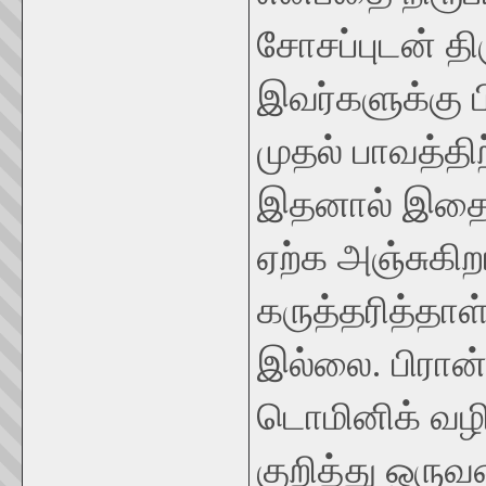
சோசப்புடன் த
இவர்களுக்கு 
முதல் பாவத்திற
இதனால் இதை வ
ஏற்க அஞ்சுகிறா
கருத்தரித்தாள
இல்லை. பிரான்
டொமினிக் வழி 
குறித்து ஒருவ