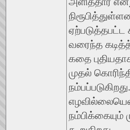
அளித்தார் என்
நிரூபித்துள்ள
ஏற்படுத்தபட்ட ச
வரைந்த கடித்த
கதை புதியதாக 
முதல் கொரிந்த
நம்பப்படுகிறத
எழவில்லையென
நம்பிக்கையும் 
கூறுகிறது.