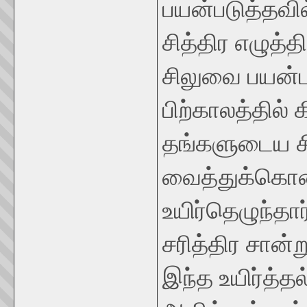
பயன்படுத்தவில
சித்திர எழுத்
சிலுவை பயன்பட
பிற்காலத்தில்
தங்களுடைய 
வைத்துக்கொண
உயிர்தெழுந்தா
சரித்திர சான்
இந்த உயிர்த்த