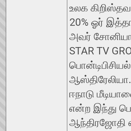
உலக கிறிஸ்த
20% ஓர் இத்த
அவர் சோனியாக
STAR TV GROUP
பொன்டிபிசியல் 
ஆஸ்திரேலியா
ஈநாடு மீடியாவ
என்ற இந்து ப
ஆந்திரஜோதி என