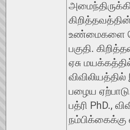
அமைந்திருக்கி
கிறித்தவத்தின்
உண்மைகளை தெர
பகுதி. கிறித்த
ஏசு மயக்கத்தில
விவிலியத்தில
பழைய ஏற்பாடு. 
பத்ரி PhD., வ
நம்பிக்கைக்கு