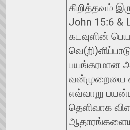
கிறித்தவம் இர
John 15:6 & 
கடவுளின் பெய
வெ(றி)ளிப்பாட
பயங்கரமான அட
வன்முறையை ஏ
எவ்வாறு பயன்
தெளிவாக விள
ஆதாரங்களையும