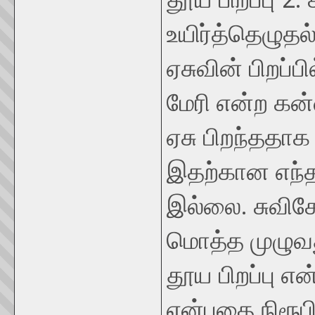
உயிர்த்தெழுதல்
ஏசுவின் பிறப்
மேரி என்ற கன்
ஏசு பிறந்ததாக
இதற்கான எந்த 
இல்லை. சுவிசே
மொத்த முழுவத
தூய பிறப்பு எ
என்பதை நிரூபி