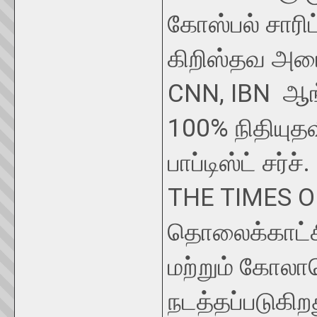
கோஸ்பல் சாரிட
கிறிஸ்தவ அமை
CNN, IBN ஆங்
100% நிதியுதவ
பாப்டிஸ்ட் சர்ச்.
THE TIMES O
தொலைக்காட்சி 
மற்றும் கோலா
நடத்தப்படுகிற