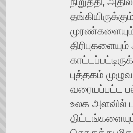
நிறுத்தி, அதி
தங்கியிருக்க
முரண்களையும்
திரிபுகளையும் 
காட்டப்பட்டிர
புத்தகம் முழு
வரையப்பட்ட ப
உலக அளவில் பர
திட்டங்களையும
தொகுத்து மிக 