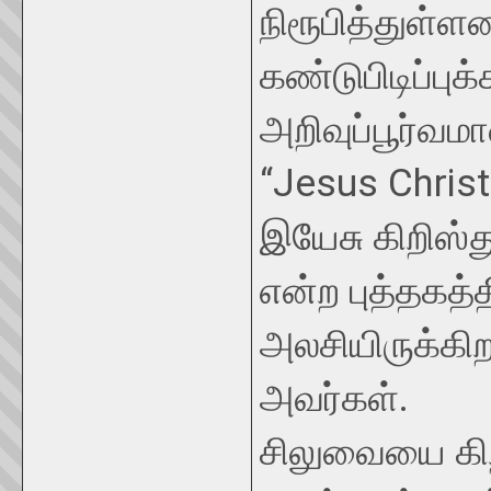
நிரூபித்துள்ள
கண்டுபிடிப்பு
அறிவுப்பூர்வம
“Jesus Christ
இயேசு கிறிஸ்
என்ற புத்தகத
அலசியிருக்கிற
அவர்கள்.
சிலுவையை கிற