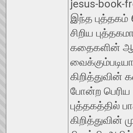
jesus-book-f
இந்த புத்தகம
சிறிய புத்தகம
கதைகளின் ஆழ
வைக்கும்படிய
கிறித்துவின்
போன்ற பெரிய 
புத்தகத்தில் 
கிறித்துவின் 