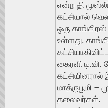
என்ற தி முஸ்ல
கட்சியால் வெ
ஒரு காங்கிரஸ்
உள்ளது. காங்க
கட்சியாகிவிட்
கைரளி டி.வி. க
கட்சியினரால் 
மாத்ருபூமி – மு
தலைவர்கள்.