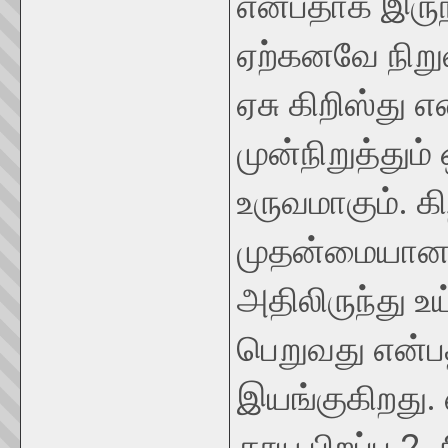
என்பதாக இருந
ஏற்கனவே நிறு
ஏசு கிறிஸ்து எ
முன்நிறுத்தும
உருவமாகும். க
முதன்மையான 
அதிலிருந்து உ
பெறுவது என்பத
இயங்குகிறது. 
தூய பிறப்பு 2.