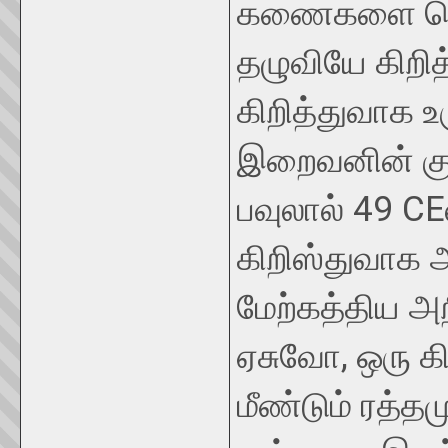
கணைகளை தொடு
தழுவியே கிறித
கிறித்துவாக உர
இறைவனின் கு
பவுலால் 49 CEல
கிறிஸ்துவாக 
மேற்கத்திய அற
ஏசுவோ, ஒரு க
மீண்டும் ரத்தம