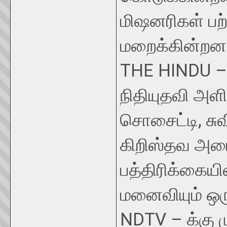
மிஷனரிகள் பற்
மறைக்கின்றன
THE HINDU – 
நிதியுதவி அள
சொசைட்டி, சுவி
கிறிஸ்தவ அமைப
பத்திரிக்கைய
மனைவியும் ஒரு
NDTV – க்கு ம