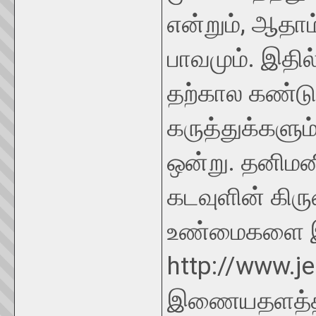
என்றும், ஆதாம
பாவமும். இதில
தற்கால கண்டுப
கருத்துக்களு
ஒன்று. தனிமனி
கடவுளின் கிரு
உண்மைகளை இந்
http://www.j
இணையதளத்தில