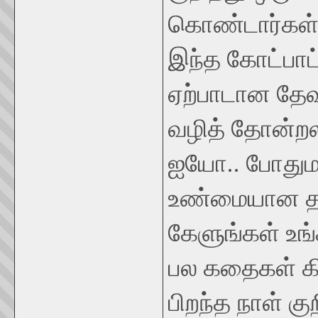
கொண்டார்கள்.
இந்த கோட்பாட
ஏற்பாடான தேவ 
வழித் தோன்றல
ஐயோ.. போதுமா 
உண்மையான தாய
கேளுங்கள் உங
பல கதைகள் கிட
பிறந்த நாள் கு