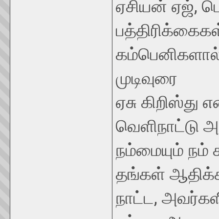
ஏசியன் ஏஜ், ட
பத்திரிக்கைகள
கம்பெனிகளால் 
முடிவுரை
ஏசு கிறிஸ்து 
வெளிநாட்டு அ
நம்மையும் நம்
தங்கள் ஆதிக்க
நாட்ட, அவர்க