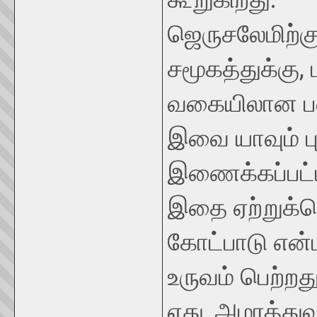
ஜெருசலேமிற்க
சமூகத்துக்கு,
வகையிலான பல
இவை யாவும் புத
இணைக்கப்பட்ட
இதை ஏற்றுக்
கோட்பாடு என்ப
உருவம் பெற்ற
ஏது, அமரத்த