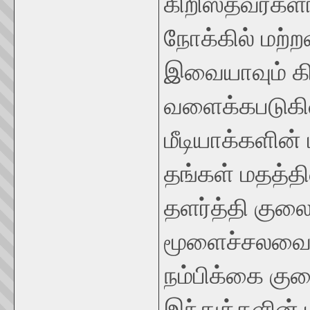
கிறிஸ்தவர்க
நோக்கில் மற்
இவையாவும் கி
வளைக்கபடுகி
மீடியாக்களின்
தங்கள் மதத்தி
தளர்த்தி குலை
மூளைச்சலவை ச
நம்பிக்கை குல
இந்துக்களின்