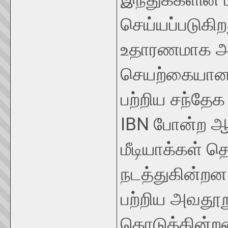
செய்யப்படுகிற
உதாரணமாக அமர
செயற்கையானத
பற்றிய சந்தே
IBN போன்ற ஆ
மீடியாக்கள் த
நடத்துகின்றன
பற்றிய அவதூற
கொடுக்கின்ற