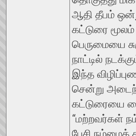
ஆதி தீபம் ஒன்
கட்டுரை மூலம் 
பெருமையை சுர
நாட்டில் நடக்
இந்த விழிப்பு
சென்று அடைந்
கட்டுரையை வை
“மற்றவர்கள் 
பேசி நம்மைக்