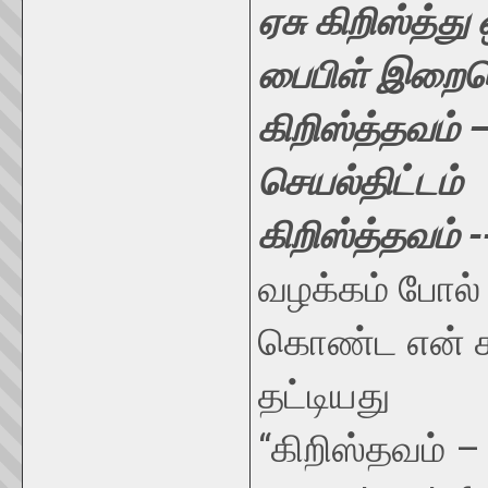
ஏசு கிறிஸ்த்து
பைபிள் இறைம
கிறிஸ்த்தவம் 
செயல்திட்டம்
கிறிஸ்த்தவம் -
வழக்கம் போல்
கொண்ட என் கண
தட்டியது
“கிறிஸ்தவம் –