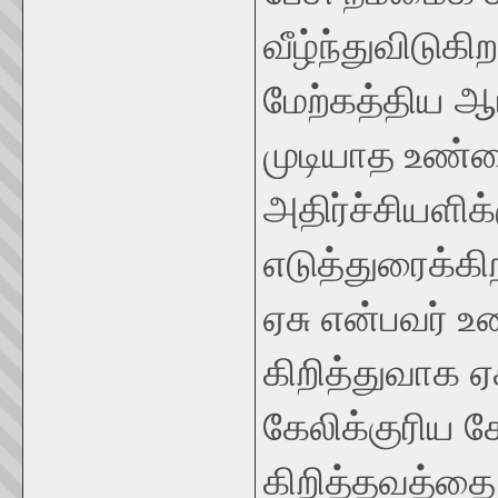
வீழ்ந்துவிடுகி
மேற்கத்திய ஆ
முடியாத உண்
அதிர்ச்சியளி
எடுத்துரைக்கிற
ஏசு என்பவர் 
கிறித்துவாக ஏச
கேலிக்குரிய க
கிறித்தவத்தை 