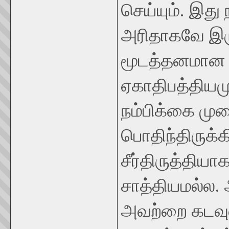
செய்யும். இது
அரிதாகவே இரு
மூடத்தனமான வ
ஏகாதிபத்தியம
நம்பிக்கை ம
பொதிந்திருக
சீர்திருத்திய
சாத்தியமல்ல. 
அவற்றை கடவு