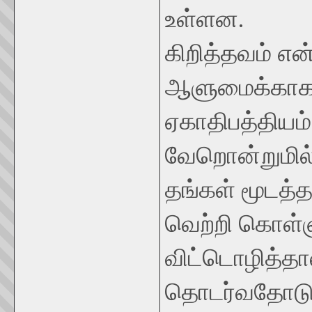
உள்ளன.
கிறித்தவம் என
ஆளுமைக்காக
ஏகாதிபத்தியம
வேறொன்றுமில்
தங்கள் மூடத
வெற்றி கொள்
விட்டொழித்தா
தொடர்வதோடு 