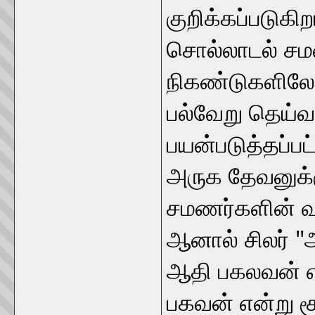
குறிக்கப்படுகி
சொல்லாடல் சமண
நிகண்டுகளிலேயே
பல்வேறு தெய்வ
பயன்படுத்தப்ப
அருக தேவனுக்க
சமணர்களின் வா
ஆனால் சிலர் 
ஆதி பகலவன் என
பகவன் என்று ச