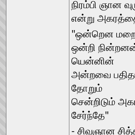
நிரம்பி ஞான வு
என்று அகரத்தை
"ஒன்றென மறைக 
ஒன்றி நின்றனன
யென்னின்
அன்றவை பதிதா
தோறும்
சென்றிடும் அக
சேர்ந்தே"
- சிவஞான சித்த