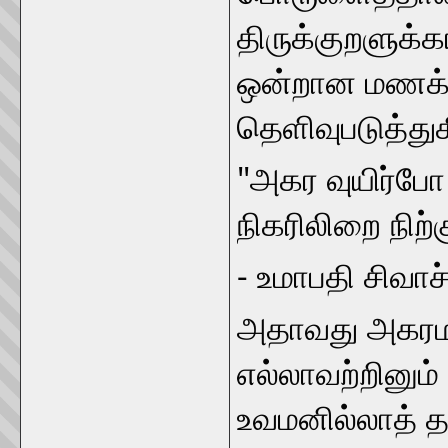
திருக்குறளுக
ஒன்றான மணக்கு
தெளிவுபடுத்துக
"அகர வுயிர்போ
நிகரிலிறை நிற்க
- உமாபதி சிவாச்
அதாவது அகரமாக
எல்லாவற்றினும்
உவமனில்லாத் த