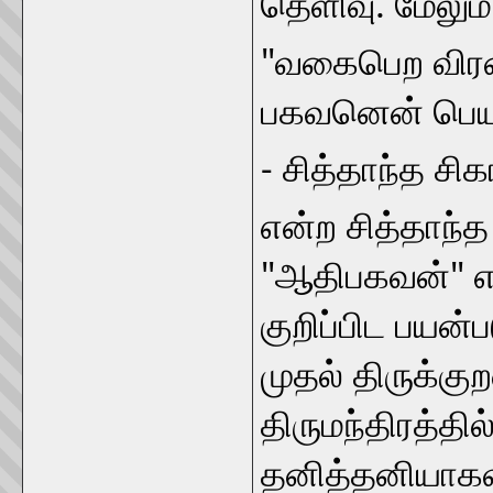
தெளிவு. மேலும்
"வகைபெற விரண
பகவனென் பெயர
- சித்தாந்த சி
என்ற சித்தாந்
"ஆதிபகவன்" எ
குறிப்பிட பயன்
முதல் திருக்கு
திருமந்திரத்தில
தனித்தனியாகவும