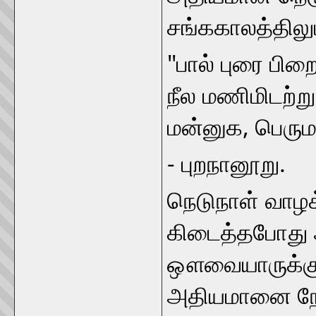
சங்ககாலத்திலும்
"பால் புரை பி
நீல மணிமிடற்ற
மன்னுக, பெரும
- புறநானூறு.
நெடுநாள் வாழக
கிடைத்தபோது
ஔவையாருக்கு
அதியமானை நோக்