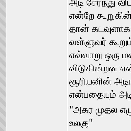
அடி சேர்ந்து வ
என்றே கூறுகின
தான் கடவுளாக க
வள்ளுவர் கூறு
எவ்வாறு ஒரு ம
விடுகின்றன என
சூரியனின் அடி
என்பதையும் அட
"அகர முதல எழு
உலகு"