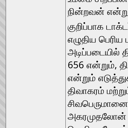
நின்றவன் என்ற
குறிப்பாக டாக்
எழுதிய பெரிய ப
அடிப்படையில் தி
656 என்றும், த
என்றும் எடுத்த
திவாகரம் மற்று
சிவபெருமானை 
அகரமுதலோன் எ