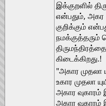
இக்குறளில் திர
என்பதும், அகர
குறிக்கும் என்
நமக்குத்தரும் 
திருமந்திரத்தைப
கிடைக்கிறது.!
"அகார முதலா ய
உகார முதலா யுயி
அகார வுகாரம் 
அகார வுகாரம் 