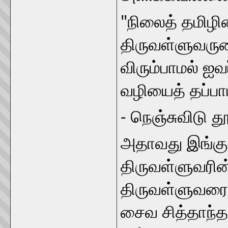
"நிலைத் தமிழின
திருவள்ளுவரு
விரும்பாமல் ஐவ
வழியைத் தப்பா
- நெஞ்சுவிடு த
அதாவது இங்கு 
திருவள்ளுவரின
திருவள்ளுவரையே
சைவ சித்தாந்தவ