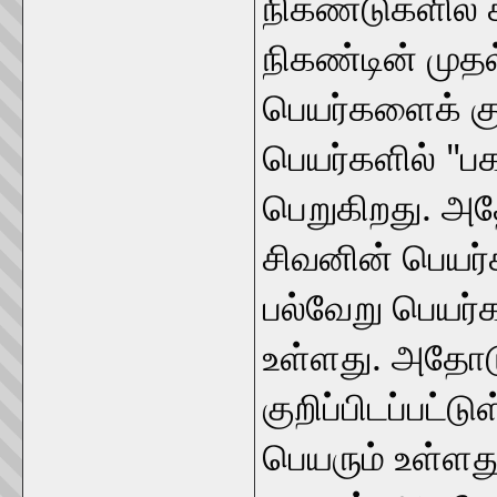
நிகண்டுகளில் 
நிகண்டின் முதல
பெயர்களைக் குற
பெயர்களில் "ப
பெறுகிறது. அத
சிவனின் பெயர்க
பல்வேறு பெயர்க
உள்ளது. அதோடு 
குறிப்பிடப்பட்
பெயரும் உள்ளத