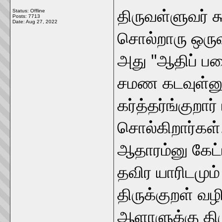
திருவள்ளுவர் க
Status: Offline
Posts: 7713
Date:
Aug 27, 2022
சொல்றாரு ஒரு
அது "ஆதிப் ப
சமண கடவுள்ன
கர்த்தர்ங்குறா
சொல்கிறார்கள்
ஆதாரம்னு கேட்ட
தவிர யாரிடமும்
திருக்குறள் 
ஆளாளுக்கு திர