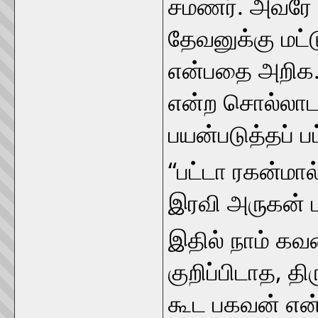
சமணர். அவரே 
தேவனுக்கு மட்ட
என்பதை அறிக. 
என்ற சொல்லாடல
பயன்படுத்தப் ப
“பட்டா ரகன்மால
இரவி அருகன் ப
இதில் நாம் கவ
குறிப்பிடாத, திர
கூட பகவன் என்