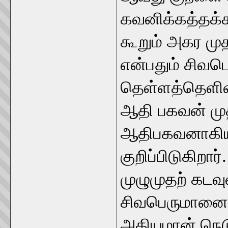
கவனிக்கத்தக்க
கூறும் அகர மு
என்பதும் சிவபெ
தெள்ளத்தெளிவ
ஆதி பகவன் முத
ஆதிபகவனாகிய
குறிப்பிடுகிறா
முழுமுதற் கடவு
சிவபெருமானை 
அதியமான் நெட