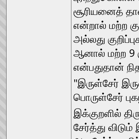
சூரியனைத் தான்
என்றால் மற்ற 
அல்லது குறிப்ப
ஆனால் மற்ற 9 
என்பதுதான் நி
"இருள்சேர் இ
பொருள்சேர் புகழ்
இக்குறளில் தி
சேர்த்து விடு