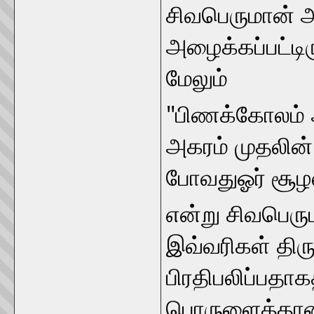
சிவபெருமான் 
அழைக்கப்பட்டிரு
மேலும்
"பிணக்கோலம் 
அகரம் முதலின் 
போவதுஓர் சூழ
என்று சிவபெரும
இவ்வரிகள் திரு
பிரதிபலிப்பதாக
பொருளைத்தான் 