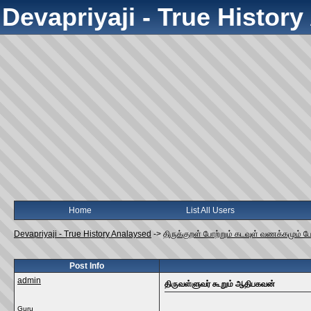
Devapriyaji - True Histor
Home
List All Users
Devapriyaji - True History Analaysed
->
திருக்குறள் போற்றும் கடவுள் வணக்கமும் ப
Post Info
admin
திருவள்ளுவர் கூறும் ஆதிபகவன்
Guru