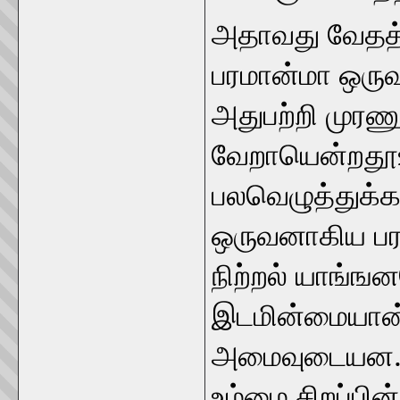
அதாவது வேதத்
பரமான்மா ஒருவ
அதுபற்றி முரண
வேறாயென்றதூஉம
பலவெழுத்துக்கள
ஒருவனாகிய பரம
நிற்றல் யாங்ங
இடமின்மையான்
அமைவுடையன
உம்மை சிறப்பி