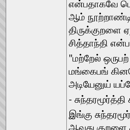
என்பதாகவே பொ
ஆம் நூற்றாண்டில
திருக்குறளை ஏந
சித்தாந்தி என
"மற்றேல் ஒருபற
மங்கைபங் கினனே
அடியேனுய் யப
- சுந்தரமூர்த்தி
இங்கு சுந்தரமூர
ஆவது குறளை சுட