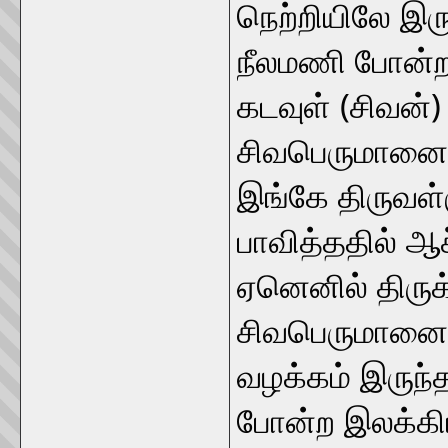
நெற்றியிலே இரு
நீலமணி போன்ற
கடவுள் (சிவன்)
சிவபெருமானை உ
இங்கே திருவள்
பாவித்ததில் ஆச
ஏனெனில் திருக்
சிவபெருமானை ம
வழக்கம் இருந்
போன்ற இலக்கிய