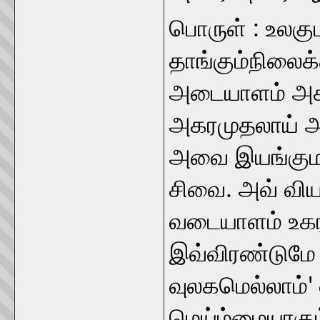
பொருள் : உலகுடல
தாங்கும்நிலைக
அடையாளம் அகரத
அகரமுதலாய் அன
அவை இயங்குமாற
சிவை. அவ் வியக
வடையாளம் உகர
இவ்விரண்டுமே '
வுலகமெல்லாம்'
மெய்ம்மையாகு