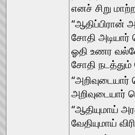
எனச் சிறு மாற
“ஆதிப்பிரான் அம
சோதி அடியார் 
ஓதி உணர வல்லோ
சோதி நடத்தும்
“அறிவுடையார் 
அறிவுடையார் ந
“ஆதியுமாய் அர
வேதியுமாய் விரி