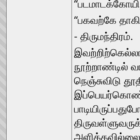
“படமாடக்கோயிற
“பகவற்கே தாகில
- திருமந்திரம்.
இவற்றிற்கெல்ல
நூற்றாண்டில் வ
நெஞ்சுவிடு தூ
இப்பெயர்கொண்ட
பாடியிருப்பதுப
திருவள்ளுவருக்
அளிக்கவில்லை