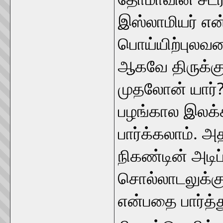
இஸ்லாமியர் என
பொய்யிற்புலவ
ஆகவே திருக்கு
முதலோன் யார்?
பழங்கால இலக்க
பார்க்கலாம். அ
நிகண்டின் அடிப
சொல்லாடலுக்க
என்பதை பார்த்