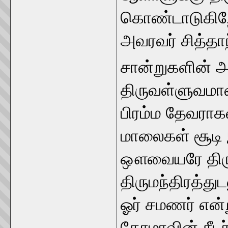
கொண்டாடுகிறோ
அவரவர் சித்தாந்
சான்றுகளின் அட
திருவள்ளுவமா
பிரம்ம தேவராகவு
மாலைகள் சூடி இ
ஔவையரே திருக
திருமந்திரத்துட
ஓர் சமணர் என்ற
தோமாவின் சீடர