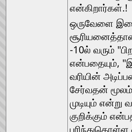
என்கிறார்கள்.!
ஒருவேளை இறைவ
சூரியனைத்தான்
-10ல் வரும் "பி
என்பதையும், "
வரியின் அடிப்ப
சேர்வதன் மூலம்
முடியும் என்று 
குறிக்கும் என்
புரிந்துகொள்ள 