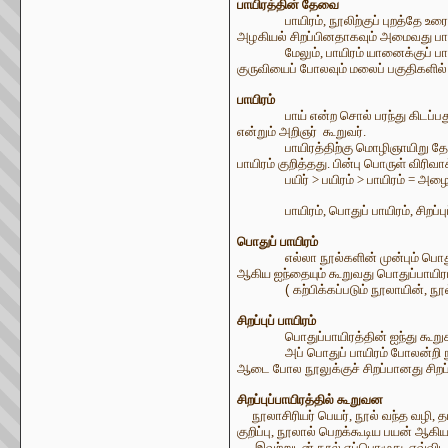
பாயிரத்தின் தேவை
பாயிரம், நூலிற்குப் புறத்தே
அழகியல் சிறப்பினதாகவும் அமைவது பாயி
மேலும், பாயிரம் யானைக்குப் பா
குருவியைப் போலவும் மலைப் பகுதிகளில்
பாயிரம்
பாய் என்ற சொல் பரந்து கிடப்
என்றும் அறிஞர் கூறுவர்.
பாயிரத்திற்கு மொழிஞாயிறு த
பாயிரம் குறித்தது. பின்பு பொருள் விர
பயிர் > பயிரம் > பாயிரம் = அ
பாயிரம், பொதுப் பாயிரம், சிற
பொதுப் பாயிரம்
எல்லா நூல்களின் முன்பும் பொத
ஆகிய ஐந்தையும் கூறுவது பொதுப்பாயிரம
(
கற்பிக்கப்படும் நூலாயின், நூ
சிறப்புப் பாயிரம்
பொதுப்பாயிரத்தின் ஐந்து கூ
அப் பொதுப் பாயிரம் போலன்றி 
ஆடை போல நூலுக்குச் சிறப்பானது சிறப்பு
சிறப்புப்பாயிரத்தில் கூறுவன
நூலாசிரியர் பெயர், நூல் வந்த வழி, 
குறிப்பு, நூலால் பெறக்கூடிய பயன் ஆகிய 
இவற்றுடன் நூல் எப்பொழுது, எவ்விடத்தி