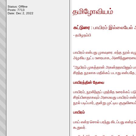
Status: Offline
தமிழோவியம்
Posts: 7713
Date:
Dec 2, 2022
கட்டுரை
: பாயிரம் இல்லையேல்
- தமிழநம்பி
பாயிரம் என்பது முகவுரை. எந்த நூல் 
அழகிய நுட்ப உரையாக, அணிந்துரையை, எ
"ஆயிரம் முகத்தான் அகன்றதாயினும் பா
சிறந்த நூலாக மதிக்கப் படாது என்பத
பாயிரத்தின் தேவை
பாயிரம், நூலிற்குப் புறத்தே உரைக்க
சிறப்பினதாகவும் அமைவது பாயிரம் என்ப
நூல் படிப்பார், குன்று முட்டிய குருவி
பாயிரம்
பாய் என்ற சொல் பரந்து கிடப்பது என்ற
கூறுவர்.