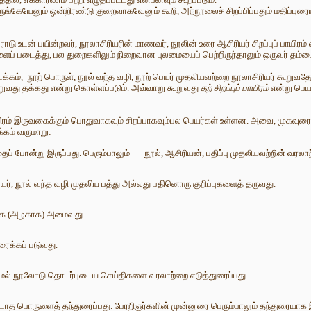
ேயேனும் ஒன்றிரண்டு குறைவாகவேனும் கூறி, அந்நூலைச் சிறப்பிப்பதும் மதிப்புரையும்
ோடு உடன் பயின்றவர், நூலாசிரியரின் மாணவர், நூலின் உரை ஆசிரியர் சிறப்புப் பாயிரம் 
படைத்து, பல துறைகளிலும் நிறைவான புலமையைப் பெற்றிருந்தாலும் ஒருவர் தம்மைத்தா
், நூற் பொருள், நூல் வந்த வழி, நூற் பெயர் முதலியவற்றை நூலாசிரியர் கூறுவதே
ுவது தக்கது என்று கொள்ளப்படும். அவ்வாறு கூறுவது
தற் சிறப்புப் பாயிரம்
என்று பெயர
பாயிரம் இருவகைக்கும் பொதுவாகவும் சிறப்பாகவும்பல பெயர்கள் உள்ளன. அவை, முகவுரை, 
்கம் வருமாறு:
ைப் போன்று இருப்பது. பெரும்பாலும் நூல், ஆசிரியன், பதிப்பு முதலியவற்றின் வரலா
யர், நூல் வந்த வழி முதலிய பத்து அல்லது பதினொரு குறிப்புகளைத் தருவது.
ாக (அழகாக) அமைவது.
ரைக்கப் படுவது.
லாமல் நூலோடு தொடர்புடைய செய்திகளை வரலாற்றை எடுத்துரைப்பது.
படாத பொருளைத் தந்துரைப்பது. பேரறிஞர்களின் முன்னுரை பெரும்பாலும் தந்துரையாக இ