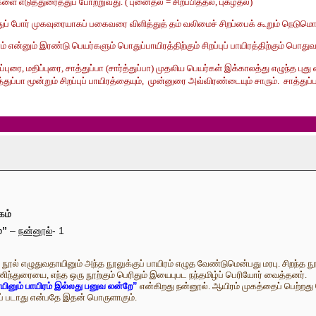
ை எடுத்துரைத்துப் போற்றுவது. ( புனைதல் = சிறப்பித்தல், புகழ்தல்)
 போர் முகவுரையாகப் பகைவரை விளித்துத் தம் வலிமைச் சிறப்பைக் கூறும் நெடுமொழிய
ம் என்னும் இரண்டு பெயர்களும் பொதுப்பாயிரத்திற்கும் சிறப்புப் பாயிரத்திற்கும் பொது
புரை, மதிப்புரை, சாத்துப்பா (சார்த்துப்பா) முதலிய பெயர்கள் இக்காலத்து எழுந்த புது
சாத்துப்பா மூன்றும் சிறப்புப் பாயிரத்தையும், முன்னுரை அவ்விரண்டையும் சாரும். சா
கம்
்”
–
நன்னூல்
- 1
த நூல் எழுதுவதாயினும் அந்த நூலுக்குப் பாயிரம் எழுத வேண்டுமென்பது மரபு. சிற
்துரையை, எந்த ஒரு நூற்கும் பெரிதும் இயைபுபட நந்தமிழ்ப் பெரியோர் வைத்தனர்.
ினும் பாயிரம் இல்லது பனுவ லன்றே
”
என்கிறது நன்னூல். ஆயிரம் முகத்தைப் பெற்றது
ப் படாது என்பதே இதன் பொருளாகும்.