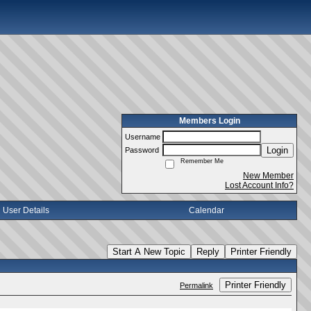
Members Login
Username
Login
Password
Remember Me
New Member
Lost Account Info?
User Details
Calendar
Start A New Topic
Reply
Printer Friendly
Printer Friendly
Permalink