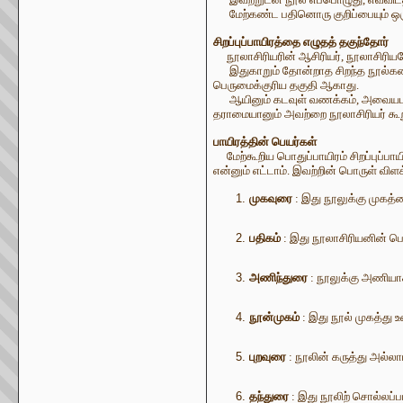
மேற்கண்ட பதினொரு குறிப்பையும் ஒருங்க
சிறப்புப்பாயிரத்தை எழுதத் தகுந்தோர்
நூலாசிரியரின் ஆசிரியர், நூலாசிரியர
இதுகாறும் தோன்றாத சிறந்த நூல்களைப் 
பெருமைக்குரிய தகுதி ஆகாது.
ஆயினும் கடவுள் வணக்கம், அவையடக்கம
தராமையானும் அவற்றை நூலாசிரியர் கூற
பாயிரத்தின் பெயர்கள்
மேற்கூறிய பொதுப்பாயிரம் சிறப்புப்
என்னும் எட்டாம். இவற்றின் பொருள் விளக
முகவுரை
: இது நூலுக்கு முகத்த
பதிகம்
: இது நூலாசிரியனின் பெ
அணிந்துரை
: நூலுக்கு அணிய
நூன்முகம்
: இது நூல் முகத்து உ
புறவுரை
: நூலின் கருத்து அல்
தந்துரை
: இது நூலிற் சொல்லப்