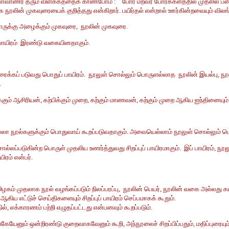
ாவாணர் தரும் விளக்கத்தைக் காண்போம் : போர் மறவர் போர்க்களத்தில் முதலில் பக
மாக நூலின் முகவுரையைக் குறித்தது என்கிறார். பயிர்தல் என்றால் ஊர்கின்றவையும் 
 போருக்கு அழைக்கும் முகவுரை, நூலின் முகவுரை.
்று பாயிரம் இரண்டு வகையினதாகும்.
ைக்கப் படுவது பொதுப் பாயிரம். நூலுள் சொல்லும் பொருளல்லாத நூலின் இயல்பு, நூலா
.
பிக்கும் ஆசிரியன், கற்பிக்கும் முறை, கற்கும் மாணவன், கற்கும் முறை ஆகிய ஐந்தினையும்
 எல்லா நூல்களுக்கும் பொதுவாய் கூறப்படுவதாகும். அவையெல்லாம் நூலுள் சொல்லும்
சொல்லப்படுகின்ற பொருள் முதலிய உணர்த்துவது சிறப்புப் பாயிரமாகும். இப் பாயிரம
யிரம் என்பர்.
ிழகம் முதலாக நூல் வழங்கப்படும் நிலப்பரப்பு, நூலின் பெயர், நூலின் வகை அல்லது கட
 ஆகிய எட்டுச் செய்திகளையும் சிறப்புப் பாயிரம் செப்பமாகக் கூறும்.
ல், எக்காரணம் பற்றி எழுதப்பட்டது என்பனவும் கூறப்படும்.
ேயேனும் ஒன்றிரண்டு குறைவாகவேனும் கூறி, அந்நூலைச் சிறப்பிப்பதும், மதிப்புரையும் ச