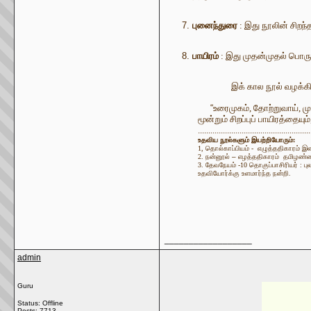
புனைந்துரை
: இது நூலின் சிறந்
பாயிரம்
: இது முதன்முதல் பொருக
இக் கால நூல் வழக்கில
“
உரைமுகம், தோற்றுவாய், முன
மூன்றும் சிறப்புப் பாயிரத்தை
......................................................
உதவிய நூல்களும் இயற்றியோரும்:
1, தொல்காப்பியம் - எழுத்ததிகாரம் இ
2. நன்னூல்
–
எழத்ததிகாரம் தமிழண்ண
3. தேவநேயம் -10 தொகுப்பாசிரியர் : ப
உதவியோர்க்கு உளமார்ந்த நன்றி.
__________________
admin
Guru
Status: Offline
Posts: 7713