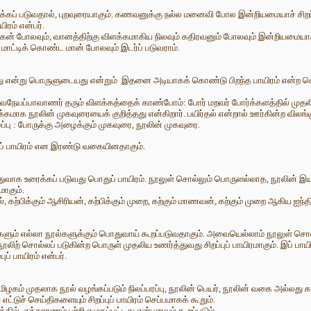
 உரைக்கப் படுவதால், புறவுரையாகும். கணவனுக்கு நல்ல மனைவி போல இன்றியமையாச் சி
ரம் என்பர்.
கன் போலவும், வானத்திற்கு விளக்கமாகிய நிலவும் கதிரவனும் போலவும் இன்றியமையாச் சிற
 மாட்டிக் கொண்ட மான் போலவும் இடர்ப் படுவராம்.
பது என்று பொருளுடையது என்றும் இதனை அடியாகக் கொண்டு பிறந்த பாயிரம் என்ற சொல்,
ேவநேயப்பாவாணர் தரும் விளக்கத்தைக் காண்போம்: போர் மறவர் போர்க்களத்தில் முதல
ிவாக்கமாக நூலின் முகவுரையைக் குறித்தது என்கிறார். பயிர்தல் என்றால் ஊர்கின்ற வ
ழைப்பு : போருக்கு அழைக்கும் முகவுரை, நூலின் முகவுரை.
ப்புப் பாயிரம் என இரண்டு வகையினதாகும்.
ுவாக உரைக்கப் படுவது பொதுப் பாயிரம். நூலுள் சொல்லும் பொருளல்லாத, நூலின் இயல்பு
ாகும்.
ல், கற்பிக்கும் ஆசிரியன், கற்பிக்கும் முறை, கற்கும் மாணவன், கற்கும் முறை ஆகிய ஐந்
றுகளும் எல்லா நூல்களுக்கும் பொதுவாய் கூறப்படுவதாகும். அவையெல்லாம் நூலுள் ச
நூலிற் சொல்லப் படுகின்ற பொருள் முதலிய உணர்த்துவது சிறப்புப் பாயிரமாகும். இப் 
ப் பாயிரம் என்பர்.
தமிழகம் முதலாக நூல் வழங்கப்படும் நிலப்பரப்பு, நூலின் பெயர், நூலின் வகை அல்லது க
எட்டுச் செய்திகளையும் சிறப்புப் பாயிரம் செப்பமாகக் கூறும்.
ல், எக்காரணம் பற்றி எழுதப்பட்டது என்பனவும் கூறப்படும்.