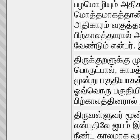
பழமொழியும்‌ அதிகா
மொத்தமாகத்தான்‌ 
அதிகாரம்‌ வகுத்தன
பிற்‌காலத்தாரால்‌ 
வேண்டும்‌ என்பர்‌.
திருக்குறளுக்கு முப
பொருட்பால்‌, காமத
மூன்று பகுதியாகத
ஓவ்வொரு பகுதியிலு
பிற்காலத்தினரால்‌
திருவள்ளுவர்‌ மூன்ற
என்பதிலே ஐயம்‌ இல
நீண்ட காலமாக வழங