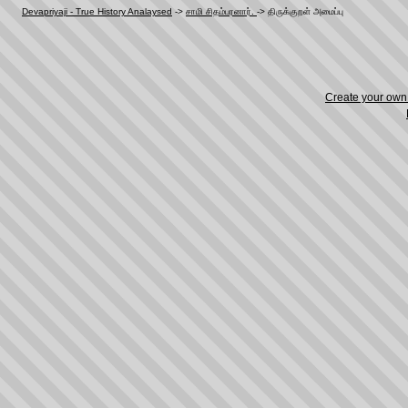
Devapriyaji - True History Analaysed
->
சாமி சிதம்பரனார்.
->
திருக்குறள்‌ அமைப்பு
Create your ow