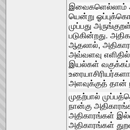
இவைகளெல்லாம்‌ 
யென்று ஓப்புக்கொ
முப்பது அருங்குறள
படுகின்றது. அதிக
ஆதலால்‌, அதிகாரப்
அவ்வளவு எளிதில்‌
இயல்கள்‌ வகுக்கப
உரையாசிரியர்களால்
அளவுக்குத்‌ தான்‌ 
முதற்பால்‌ முப்ப
நான்கு அதிகாரங்கள்
அதிகாரங்கள்‌ இல்ல
அதிகாரங்கள்‌ துறவ