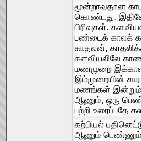
மூன்றாவதான காமத
கொண்டது. இதிலே 
பிரிவுகள்‌. களவி
பண்டைக்‌ காலக்‌ க
காதலன்‌, காதலிக்
களவியலிலே காணலா
மணமுறை இக்காலத்த
இம்முறையின்‌ சா
மணங்கள்‌ இன்றும
ஆணும்‌, ஒரு பெண
பற்றி உரைப்பதே கள
கற்பியல்‌ பதினெ
ஆணும்‌ பெண்ணும்