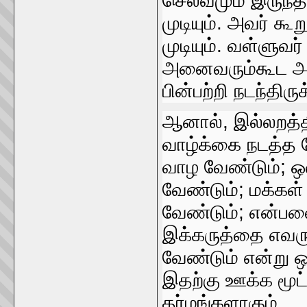
செல்வமும்‌ இருந்தா
முடியும்‌. அவர்‌ க
முடியும்‌. வள்ளுவர
அனைவரும்கூட அவர
பின்பற்றி நடந்திரு
ஆனால்‌, இல்லறத்த
வாழ்க்கை நடத்த வ
வாழ வேண்டும்‌; ஒ
வேண்டும்‌; மக்கள
வேண்டும்‌; என்பவ
இக்கருத்தை எவரும
வேண்டும்‌ என்று 
இதற்கு ஊக்க மூட்ட
தர்மங்‌களாகும்‌...