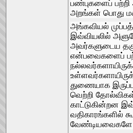
பண்புகளைப்‌ பற்றி 
அறங்கள்‌ பொது ம
அங்கவியல்‌ முப்
இவ்வியலில்‌ அளுவ
அவர்‌களுடைய தகுத
என்பவைகளைப்‌ பற்ற
நல்லவர்களாயிருக்க
உள்ளவர்களாயிருக்க
துணையாக இருப்பவ
வெற்றி தோல்விகள்
காட்டுகின்றன இவ்
வதிகாரங்களில்‌ கூ
வேண்டியவைகளே