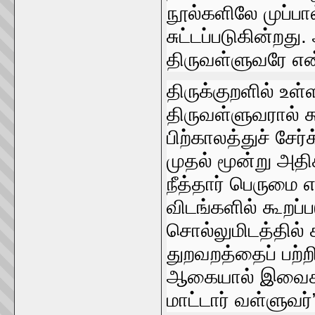
நூல்களிலே முப்பால
சுட்டப்படுகின்றது. 
திருவள்ளுவரே என
திருக்குறளில்‌ உள
திருவள்ளுவரால்‌ க
பிற்காலத்துச்‌ சே
முதல்‌ மூன்று அதிக
நீத்தார்‌ பெருமை 
விடங்களில்‌ கூறப்பட
சொல்லுமிடத்தில்‌ 
துறவறத்தைப்‌ பற்றி
ஆகையால்‌ இவைகளு
மாட்டார்‌ வள்ளுவர்