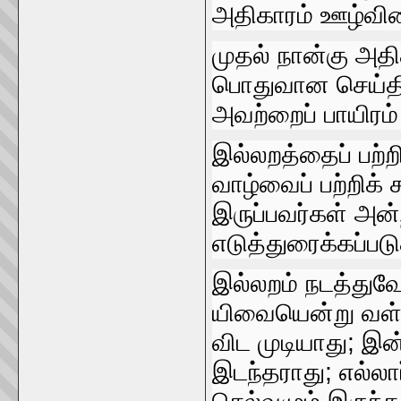
அதிகாரம்‌ ஊழ்வின
முதல்‌ நான்கு அத
பொதுவான செய்திக
அவற்றைப்‌ பாயிரம்‌
இல்லறத்தைப்‌ பற்றி
வாழ்வைப்‌ பற்றிக்
இருப்பவர்கள்‌ அன
எடுத்துரைக்கப்பட
இல்லறம்‌ நடத்து
யிவையென்று வள்ளு
விட முடியாது; இ
இடந்தராது; எல்லார