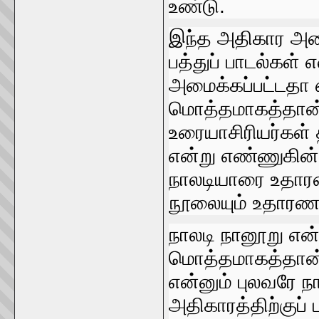
உண்டு.
இந்த அதிகார அமைப்
பத்துப்‌ பாடல்கள்
அமைக்கப்பட்டதா என
மொத்தமாகத்தான்‌ 
உரையாசிரியர்கள்‌ 
என்று எண்ணுகின்ற
நாலடியாரை உதாரணம
நூலையும்‌ உதாரணம்
நாலடி நானூறு என்ற
மொத்தமாகத்தான்‌
என்னும்‌ புலவரே நா
அதிகாரத்திற்குப்‌ ப