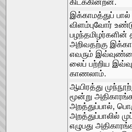
கிடக்கின்றன.
இக்காமத்துப்‌ பால
விளம்புவோர்‌ உண்ட
பழந்தமிழர்களின்‌ 
அறிவதற்கு இக்காம
எவரும்‌ இவ்வுண்மை
லைப்‌ பற்றிய இவ
காணலாம்‌.
ஆயிரத்து முந்நூற்ற
மூன்று அதிகாரங்கள்
அறத்துப்பால்‌, பொர
அறத்துப்பாலில்‌ மு
எழுபது அதிகாரங்கள