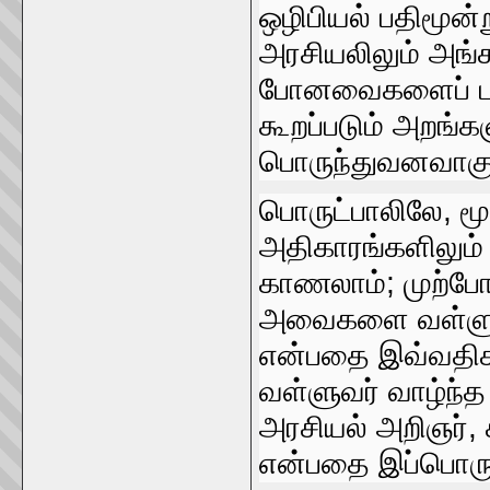
ஒழிபியல்‌ பதிமூ
அரசியலிலும்‌ அங்க 
போனவைகளைப்‌ பற்ற
கூறப்படும்‌ அறங்க
பொருந்துவனவாகும
பொருட்பாலிலே, மூ
அதிகாரங்களிலும்‌ 
காணலாம்‌; முற்
அவைகளை வள்ளுவர்
என்பதை இவ்வதிகார
வள்ளுவர்‌ வாழ்ந்
அரசியல்‌ அறிஞர்‌, 
என்பதை இப்‌பொருட