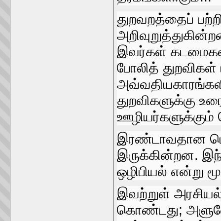
துறவறத்தைப்‌ பற்
அறிவுறுத்துகின்ற
இவர்கள்‌ கடமைகள்
போலித்‌ துறவிகள
அவ்வதியகாரங்‌கள
துறவிகளுக்கு உரை
ஊழியர்களுக்கும்‌ ப
இரண்டாவதான பொரு
இருக்கின்றன. இந்
ஒழிபியல்‌ என்று மூன
இவற்றுள்‌ அரசியல
கொண்டது; அளுவோ