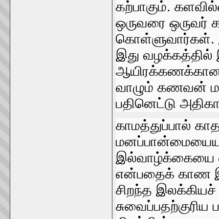
கற்பாகும்‌. களவில
ஒருவரை ஒருவர்‌ கா
கொள்ளுவார்கள்‌.
இது வழக்கத்தில்‌
ஆயிரக்கணக்கான ஆ
வாழும்‌ கணவன்‌ 
பதினெட்டு அதிகார
காமத்துப்பால்‌ கா
மனப்பான்மையையும்‌ 
இல்வாழ்க்கையை எ
என்பதைக்‌ காண இக்
சிறந்த இலக்கியச்‌ 
சுவைப்‌பதற்குரிய 