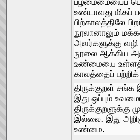
பழமைமையைப்‌ பொறு
உண்டாவது மிகப்‌ 
பிற்காலத்திலே பி
நூலானாலும்‌ மக்
அவர்களுக்கு வழி 
நூலை ஆக்கிய அரும்
உண்மையை உள்ளத்த
காலத்தைப்‌ பற்றி
திருக்குறள்‌ சங்க
இது ஒப்பும்‌ உவமைய
திருக்குறளுக்கு ம
இல்லை. இது அறிஞர
உண்மை.