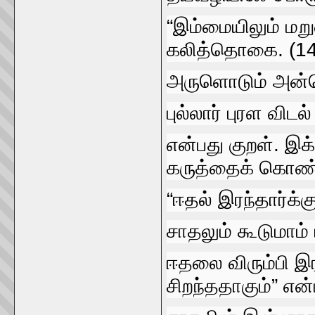
“இம்மையிலும்‌ மறு
கலித்தொகை. (14
அருளொடும்‌ அன்பொ
புல்லார்‌ புரள விடல்‌
என்பது குறள்‌. இ
கருத்தைக்‌ கொண
“ஈதல்‌ இரந்தார்க்
சாதலும்‌ கூடுமாம்‌
ஈதலை விரும்பி இ
சிறந்ததாகும்‌” எ