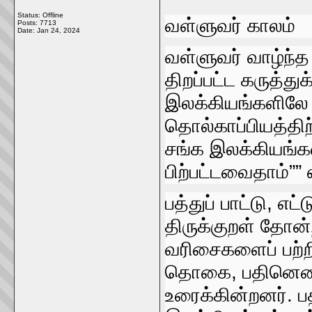
Status: Offline
வள்ளுவர்‌ காலம்‌
Posts: 7713
Date:
Jan 24, 2024
வள்ளுவர்‌ வாழ்ந்த 
திறப்பட்ட கருத்து
இலக்கியங்களிலே தி
தொல்காப்பியத்திற
சங்க இலக்கியங்கள்‌
பிற்பட்டவைதாம்‌””
பத்துப்‌ பாட்டு, எ
திருக்குறள்‌ தோன
வரிசைகளைப்‌ பற்றிப்
தொகை, பதினெண்‌ 
உரைக்கின்றனர்‌. ப