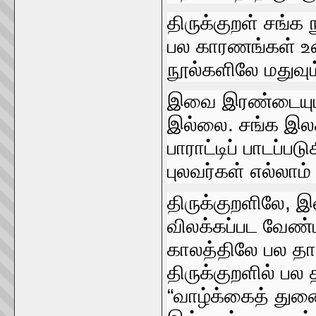
திருக்குறள்‌ சங்க ந
பல காரணங்கள்‌ உண
நூல்களிலே மதுவும்
இவை இரண்டையும்‌ 
இல்லை. சங்க இலக்க
பாராட்டிப்‌ பாடப்
புலவர்கள்‌ எல்லாம்‌
திருக்குறளிலே, இ
விலக்கப்பட வேண்
காலத்திலே பல தார
திருக்குறளில்‌ ப
“வாழ்க்கைத்‌ துணை