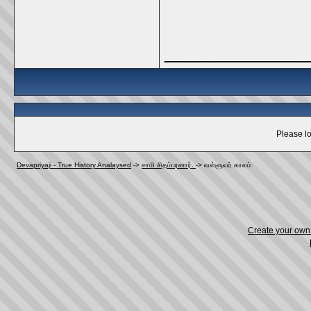
_____________
Please lo
Devapriyaji - True History Analaysed
->
சாமி சிதம்பரனார்.
->
வள்ளுவர்‌ காலம்‌
Create your ow