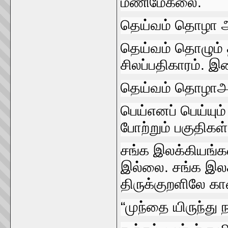
மணிமேகலை.
தெய்வம்‌ தொழா 
தெய்வம்‌ தொழும
சிலப்பதிகாரம்‌. இ
தெய்வம்‌ தொழாஅன
பெய்‌எனப்‌ பெய
போற்றும்‌ பகுதிகள்‌
சங்க இலக்கியங்கள
இல்லை. சங்க இலக்
திருக்குறளிலே கா
“முந்தை யிருந்து ந