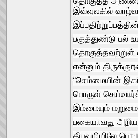
தொகுத்த அண்மைய
இவ்வுலகில்‌ வாழ்வ
இப்பதிற்றுப்பத்த
பகுத்துண்டு பல்‌ உய
தொகுத்தவற்றுள்‌ 
என்னும்‌ திருக்குறள
“செம்மையின்‌ இகந்
பொருள்‌ செய்வார்க
இம்மையும்‌ மறுமைய
பகையாவது அறி
தீயவழியிலே பொருள