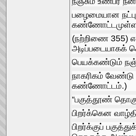
நஞ்சும்‌ உண்பர்‌ நன
பழைமையான நட்புள்
கண்ணோட்டமுள்ளவர
(நற்றிணை 355) என
அடிப்படையாகக்‌
பெயக்கண்டும்‌ நஞ
நாகரிகம்‌ வேண்டு ப
கண்ணோட்டம்‌.)
“பகுத்தூண்‌ தொக
பிறர்க்கென வாழ்
பிறர்க்குப்‌ பகுத