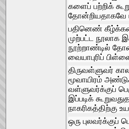
களைப்‌ பற்றிக்‌ கூற
தோன்றியதாகவே யி
பதினெண்‌ கீழ்க்க
முற்பட்ட நூலாக இரு
நூற்றாண்டில்‌ தோ
வையாபுரிப்‌ பிள்ள
திருவள்ளுவர்‌ கால
மூவாயிரம்‌ அண்டுக
வள்ளுவர்க்குப்‌ ப
இப்படிக்‌ கூறுவதுத
நாகரிகத்திற்கு உயர
ஒரு புலவர்க்குப்‌