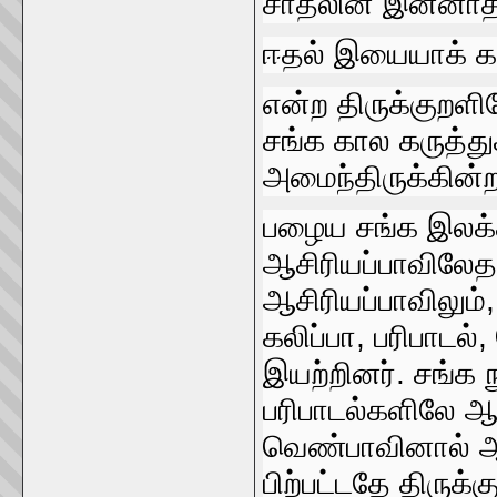
சாதலின்‌ இன்னாத
ஈதல்‌ இயையாக்‌ 
என்ற திருக்குறளி
சங்க கால கருத்து
அமைந்திருக்கின்
பழைய சங்க இலக்கி
ஆசிரியப்‌பாவிலேதா
ஆசிரியப்பாவிலும்‌,
கலிப்பா, பரிபாடல
இயற்றினர்‌. சங்க ந
பரிபாடல்களிலே ஆக்க
வெண்பாவினால்‌ ஆக
பிற்பட்டதே திருக்க