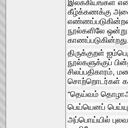
இலக்கியங்கள்‌ என
கீழ்க்கணக்கு அவை
எண்ணப்படுகின்றன.
நூல்களிலே ஒன்று; 
காணப்படுகின்றது
திருக்குறள்‌ ஐம்பெ
நூல்களுக்குப்‌ பின
சிலப்பதிகாரம்‌, 
சொற்றொடர்கள்‌ 
“தெய்வம்‌ தொழா
பெய்யெனப்‌ பெய்ய
அப்பொய்யில்‌ புலவ