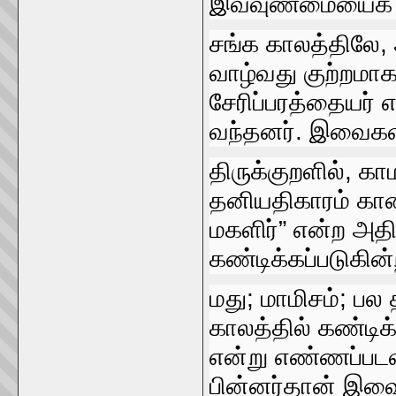
இவ்வுண்மையைக்‌
சங்க காலத்திலே, 
வாழ்வது குற்றமாக
சேரிப்பரத்தையர்‌ 
வந்தனர்‌. இவைகள்
திருக்குறளில்‌, கா
தனியதிகாரம்‌ காண
மகளிர்‌” என்ற அதி
கண்டிக்கப்படுகின்
மது; மாமிசம்‌; பல
காலத்தில்‌ கண்டி
என்று எண்ணப்படவும
பின்னர்தான்‌ இவ