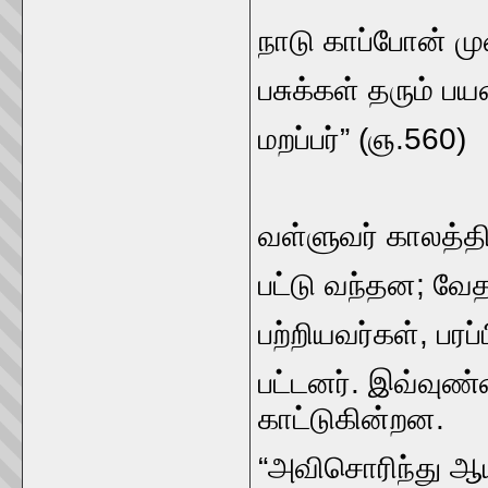
நாடு காப்போன்‌ முற
பசுக்கள்‌ தரும்‌ 
மறப்பர்‌” (ஞ.560)
வள்ளுவர்‌ காலத்தி
பட்டு வந்தன; வேத
பற்றியவர்கள்‌, பர
பட்டனர்‌. இவ்வுண்
காட்டுகின்றன.
“அவிசொரிந்து ஆயிர