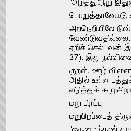
“அறத்துஆறு இத
பொறுத்தானோடு ஊ
அறநெறியிலே நின்
வேண்டுவதில்லை. பல
ஏறிச்‌ செல்பவன்‌
37). இது நல்வின
குறள்‌. ஊழ்‌ வின
அதில்‌ உள்ள பத்த
எடுத்துக்‌ கூறுகிறா
மறு பிறப்பு
மறுபிறப்பைத்‌ திரு
“ஒருமைக்கண்‌ தான