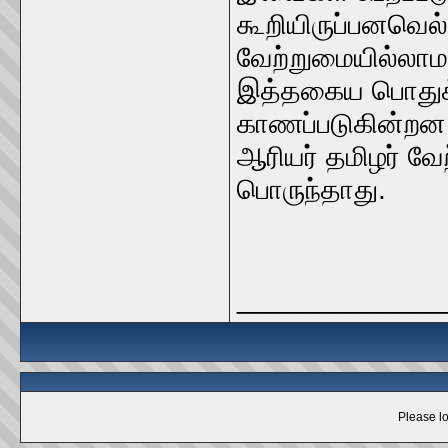
கூறியிருப்‌பனவெல்ல
வேற்றுமையில்லாமல
இத்தகைய பொதுக்
காணப்படுகின்றன
ஆரியர்‌ தமிழர்‌ வே
பொருந்தாது.
_____________
Please lo