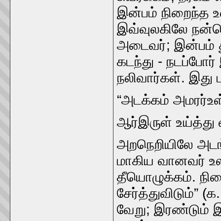
இன்பம்‌ நிறைந்த உல
இவ்வுலகிலே நன்னெ
அடைவர்‌; இன்பம்‌ 
கடந்து - நடப்போர்
நலிவார்கள்‌. இது
“அடக்கம்‌ அமரர்உள
ஆர்‌இருள்‌ உய்த்து வ
அறநெறியிலே அடங்க
மாகிய வானவர்‌ உலக
தீயொழுக்கம்‌. நிறை
சேர்த்துவிடும்‌” (க
வேறு; இரண்டும்‌ 