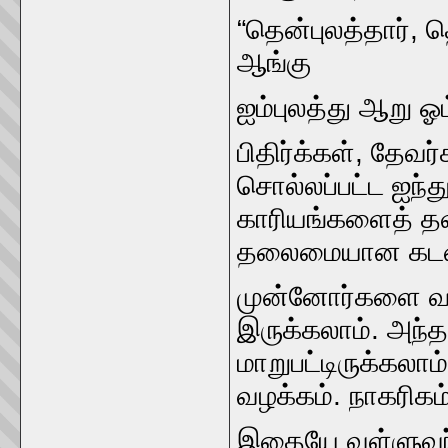
“தென்புலத்தார்‌, தெ
ஆங்கு
ஐம்புலத்து ஆறு ஓம
பிதிர்க்கள்‌, தேவர்
சொல்லப்பட்ட ஐந்த
காரியங்‌களைத்‌ த
தலைமையான கடமைய
முன்னோர்களை வண
இருக்கலாம்‌. அந்த
மாறுபட்டிருக்கலா
வழக்கம்‌. நாகரிகம்
இதையே வள்ளுவர்‌ எ