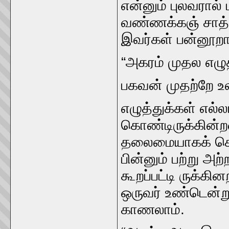
என்னும்‌ புலவரால
வண்ணக்கஞ்‌ சாத்தன
இவர்கள்‌ பன்னூறா
“அகரம்‌ முதல எழு
பகவன்‌ முதற்றே உ
எழுத்துக்கள்‌ எல்
கொண்டிருக்கின்ற
தலைமையாகக்‌ கொண்
பின்னும்‌ பற்று அ
கூறப்பட்டி ருக்க
ஒருவர்‌ உண்டென்று
காணலாம்‌.