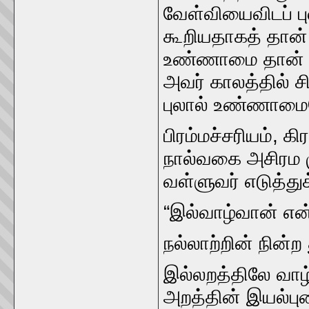
வேள்வியைவிடப்‌ ப
கூறியதாகத்‌ தான்‌
உண்ணாமை தான்‌ சி
அவர்‌ காலத்தில்‌ 
புலால்‌ உண்ணாமையே
பிரம்மச்சரியம்‌, கி
நால்வகை அசிரம மு
வள்ளுவர்‌ எடுத்துக்‌
“இல்வாழ்வான்‌ என்
நல்லாற்றின்‌ நின
இல்லறத்திலே வாழ்
அறத்தின்‌ இயல்புட