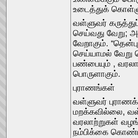
உடைத்துக்‌ கொள்ள
வள்ளுவர்‌ கருத்து
செய்வது வேறு; அ
வேறாகும்‌. “தென்புல
செய்யாமல்‌ வேறு 
பண்பையும்‌ , வரலா
பொருளாகும்‌.
புராணங்கள்‌
வள்ளுவர்‌ புராணக
மறக்கவில்லை, வள்
வரலாற்றுகள்‌ வழங
நம்பிக்கை கொண்டி