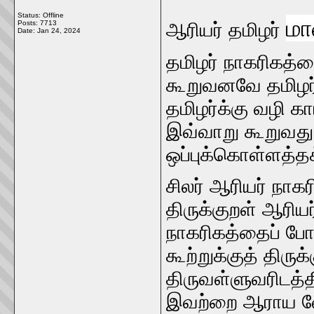
Status: Offline
மா
Posts: 7713
ஆரியர்‌ தமிழர்‌
Date:
Jan 24, 2024
தமிழர்‌ நாகரிகத்த
கூறுவனவே தமிழர்‌ ப
தமிழர்க்கு வழி க
இவ்வாறு கூறுவது
ஒப்புக்கொள்ளத்‌த
சிலர்‌ ஆரியர்‌ நாகர
திருக்குறள்‌ ஆரியர
நாகரிகத்‌தைப்‌ போ
கூற்றுக்குத்‌ திரு
திருவள்ளுவரிடத்
இவற்றை ஆராய வேண