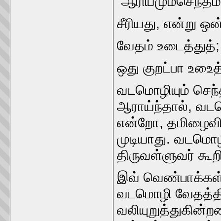
“ஆரியமும்செந்தமி
சீரியது, என்று ஒன்
வேதம்‌ உடைத்துத்‌
ஒது குறட்பா உஉைத்
வடமொழியும்‌ செந
ஆராய்ந்தால்‌, வடம
என்றோ, தமிழைவி
முடியாது. வடமொழி
திருவள்ளுவர்‌ கூற
இவ்‌ வெண்பாக்கள்‌
வடமொழி வேதத்தில்
வலியுறுத்துகின்ற