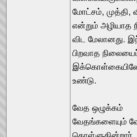
மோட்சம்‌, முத்தி
என்றும்‌ அழியாத 
விட மேலானது. இந
பிறவாத நிலையைப்‌
இக்கொள்கையிலே வ
உண்டு.
வேத ஒழுக்கம்‌
வேதங்களையும்‌ வேத
கொள்ளுகின்றார்‌.