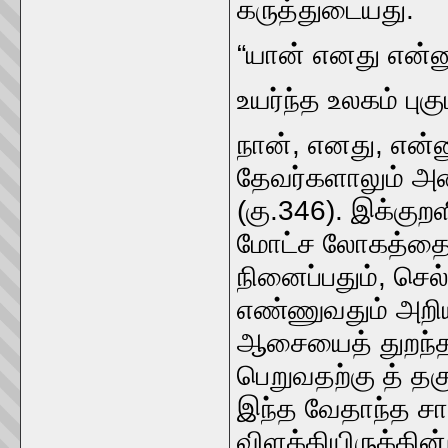
கருத்துடையது.
“யான்‌ எனது என்னு
உயர்ந்த உலகம்‌ புகும
நான்‌, எனது, என்
தேவர்களாலும்‌ அ
(கு.346). இக்குறள
மோட்ச லோகத்தைக்‌ 
நினைப்பதும்‌, ச
எண்ணுவதும்‌ அறிய
ஆசையைத்‌ துறந்த
பெறுவதற்கு த்‌ தக
இந்த வேதாந்த சார
விளக்கியிருக்கின்