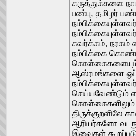
கருத்துக்களை நாம்
பண்பு, தமிழர்‌ பண
நம்பிக்கையுள்ளவர
நம்பிக்‌கையுள்ளவர்
சுவர்க்கம்‌, நரகம
நம்பிக்கை கொண்டவ
கொள்கைகளையும்‌ 
ஆஸ்ரமங்களை ஓப்ப
நம்பிக்கையுள்ளவர்
செய்யவேண்டும்‌ என
கொள்கைகளிலும்‌ 
திருக்குறளிலே 
ஆரியர்களோ வடநூ
இவைகள்‌ கூறப்பட