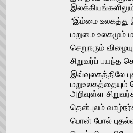
இலக்கியங்களிலும்
“இம்மை உலகத்து
மறுமை உலகமும்‌ ம
செறுநரும்‌ விழையும்‌
சிறுவர்ப்‌ பயந்த ச
இவ்வுலகத்திலே புகழ
மறுஉலகத்தையும்‌ ப
அறிவுள்ள சிறுவர்க
தென்புலம்‌ வாழ்நர்
பொன்‌ போல்‌ புதல்வர