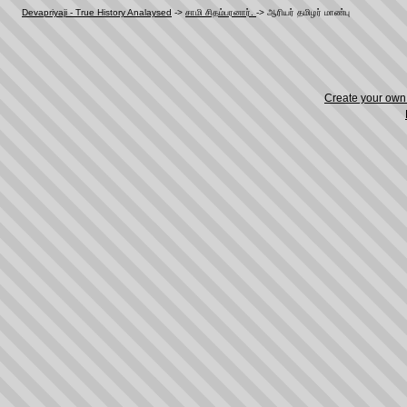
Devapriyaji - True History Analaysed
->
சாமி சிதம்பரனார்.
->
ஆரியர்‌ தமிழர்‌ மாண்பு
Create your ow