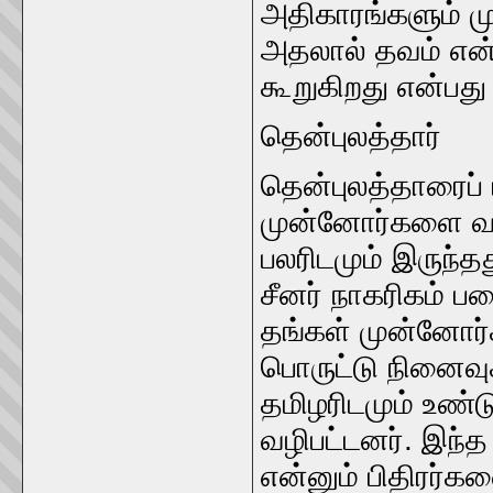
அதிகாரங்களும்‌ 
அதலால்‌ தவம்‌ என்
கூறுகிறது என்பது 
தென்புலத்தார்‌
தென்புலத்தாரைப்‌ பி
முன்னோர்களை வணங
பலரிடமும்‌ இருந்த
சீனர்‌ நாகரிகம்‌ 
தங்கள்‌ முன்னோர
பொருட்டு நினைவுச
தமிழரிடமும்‌ உண்டு
வழிபட்டனர்‌. இந்த
என்னும்‌ பிதிரர்கள