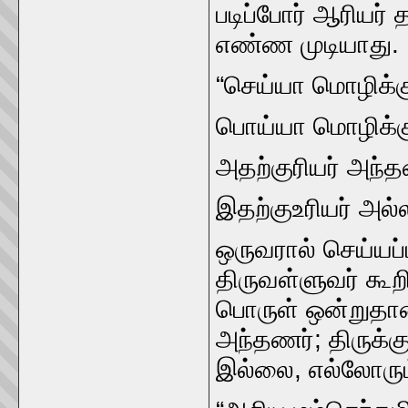
படிப்போர்‌ ஆரியர்
எண்ண முடியாது.
“செய்யா மொழிக்கு
பொய்யா மொழிக்கும
அதற்குரியர்‌ அந்
இதற்குஉரியர்‌ அல்ல
ஒருவரால்‌ செய்யப
திருவள்ளுவர்‌ கூ
பொருள்‌ ஒன்றுதான்‌
அந்தணர்‌; திருக்க
இல்லை, எல்லோரும்‌