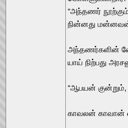
“அந்தணர்‌ நூற்கும்
நின்னது மன்னவன்
அந்தணர்களின்‌ வேத
யாய்‌ நிற்பது அர
“ஆபயன்‌ குன்றும்‌
காவலன்‌ காவான்‌ 