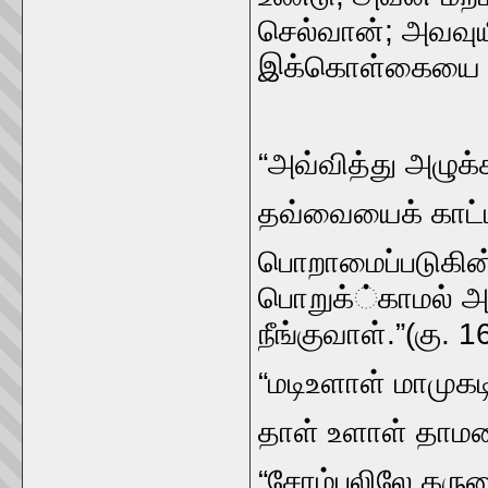
செல்வான்‌; அவவுய
இக்கொள்கையை வள்
“அவ்வித்து அழுக
தவ்வையைக்‌ காட்டி
பொறாமைப்படுகின்
பொறுக்‌்காமல்‌ அவ
நீங்குவாள்‌.”(கு. 1
“மடிஉளாள்‌ மாமுகட
தாள்‌ உளாள்‌ தாம
“சோம்பலிலே கரும