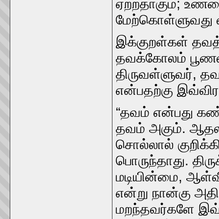
ஏற்றதாகும்‌; உண
மேற்‌கொள்ளுவது வ
இக்குறள்கள்‌ தவத்
தவக்கோலம்‌ பூணலாம
திருவள்ளுவர்‌, தவ
என்பதற்கு இவ்விர
“தவம்‌ என்பது கண்
தவம்‌ அகும்‌. ஆத
சொல்லால்‌ குறிக்க
பொருந்தாது. திருக
மடியின்மை, ஆள்
என்று நான்கு அத
மறந்தவர்களே இவ்வ