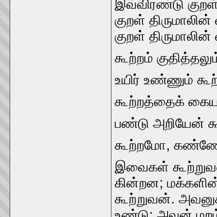
இவ்விரண்டு குறள்க
குறள்‌ திருமாலின
குறள்‌ திருமாலின்
கூற்றம்‌ குதித்தலு
உயிர்‌ உண்ணும்‌ கூற
கூற்றத்தைக்‌ கையா
பண்டு அறியேன்‌ 
கூற்றமோ, கண்ண
இவைகள்‌ கூற்றுவ
கின்றன; மக்களின்‌ 
கூற்றுவன்‌. அவனுக
உண்டு; அவன்‌ மறம்‌ 