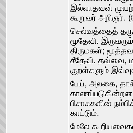
இல்லாதவன்‌ முயற்ச
கூறுவர்‌ அறிஞர்‌. 
செல்வத்தைத்‌ தருக
மூதேவி. இருவரும்‌
திருமகள்‌; மூத்த
சீதேவி. தவ்வை, ம
குறள்களும்‌ இவ
பேய்‌, அலகை, தாக
காணப்படுகின்றன. 
பிசாசுகளின்‌ நம்ப
காட்டும்‌.
மேலே கூறியவைகளி