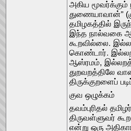
அகிய மூவர்க்கும்‌
துணையாவான்‌” (க
தமிழகத்தில்‌ இரு
இந்த நால்வகை ஆஸ
கூறவில்லை. இல்லற
கொண்டார்‌. இல்லறம
ஆஸ்ரமம்‌, இல்லறத
துறவறத்திலே வானப
திருக்குறளைப்‌ ப
குவ ஒழுக்கம்‌
தவம்புரிதல்‌ தமிழர்
திருவள்ளுவர்‌ கூற
என்று ஒரு அதிகார