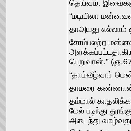
தெய்வம்‌. இவைகளு
“மடியிலா மன்னவன்‌
தாஅயது எல்லாம்‌ 
சோம்பலற்ற மன்னன்
அளக்கப்பட்டதாகிய 
பெறுவான்‌.” (ஞ.6
“தாம்வீழ்வார்‌ மெ
தாமரை கண்ணான்
தம்மால்‌ காதலிக்க
மேல்‌ படிந்து தூ
அடைந்து வாழ்வத