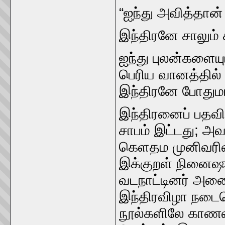
“ஐந்து அவித்தான்‌
இந்திரனே சாலும்‌ க
ஐந்து புலன்களைய
பெரிய வானத்தில்
இந்திரனே போதுமா
இந்திரனைப்‌ பதவிய
சாபம்‌ இட்டது; அ
கெளதம முனிவரின்
இக்குறள்‌ நினைஷூ
வடநாட்டினர்‌ அனைவ
இந்திரவிழா நடைபெ
நூல்களிலே காணலாம