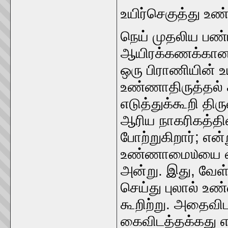
உயிர்செகுத்து உ
நெய்‌ முதலிய பண்
ஆயிரக்கணக்கான வ
ஒரு பிராணியின்‌ 
உண்ணாதிருத்தல்‌ 
எடுத்துக்கூறி திரு
ஆரிய நாகரிகத்தின்
போற்றுகிறார்‌; என்ற
உண்ணாமை௰யை வலி
அன்று. இது, வேள்
செய்து புலால்‌ 
கூறிற்று. அதைவிட
கைவிடத்தக்கது எ