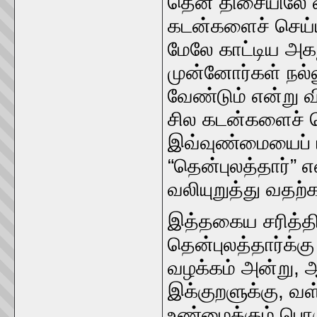
தென்‌ திசையிலே வ
கடன்களைச்‌ செய்யு
மேலே காட்டிய அகநாறூ
முன்னோர்கள்‌ நல்லு
வேண்டும்‌ என்று விர
சில கடன்களைச்‌ ச
இவ்வுண்மையைப்‌ பி
“தென்புலத்‌தார்‌
வலியுறுத்து வதற்கா
இத்தகைய சரித்த
தென்‌புலத்தார்க்கு
வழக்கம்‌ அன்று, ஆர
இக்குறளுக்கு, வள்ள
உண்மைக்கும்‌ ப