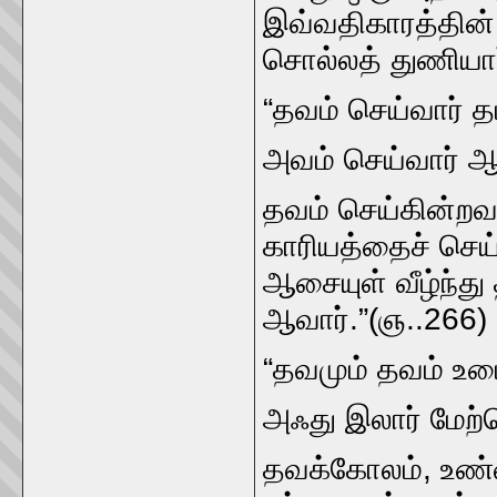
இவ்‌வதிகாரத்தின்
சொல்லத்‌ துணியார்
“தவம்‌ செய்வார்‌ தம
அவம்‌ செய்வார்‌ ஆ
தவம்‌ செய்கின்ற
காரியத்தைச்‌ செய்
ஆசையுள்‌ வீழ்ந்து 
ஆவார்‌.”(ஞ..266)
“தவமும்‌ தவம்‌ உ
அஃது இலார்‌ மேற
தவக்கோலம்‌, உண்