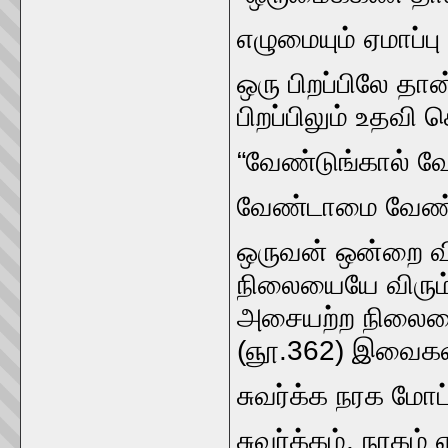
எழுமையும்‌ ஏமாப்ப
ஒரு பிறப்பிலே தா
பிறப்பிலும்‌ உதவி
“வேண்டுங்கால்‌ வ
வேண்டாமை வேண்ட
ஒருவன்‌ ஒன்றை விர
நிலையையே விரும்ப
அசையற்ற நிலையை 
(ஞூ.362) இவைகளால
சுவர்க்க நரக மோட்
சுவர்க்கம்‌, நரகம்