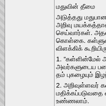
மதுவின்‌ தீமை
அடுத்தது மதுபானம்
அறிவு மயக்கத்தா
செய்வார்கள்‌. அத
கொள்கை. கள்ளு
விளக்கிக்‌ கூறியிரு
1. “கள்ளின்மேல்‌
அவர்களுடைய பகைவர
தம்‌ புகழையும்‌ இழந
2. அறிவுள்ளவர்‌ 
மதிக்கப்படுவதை 
உண்ணலாம்‌.