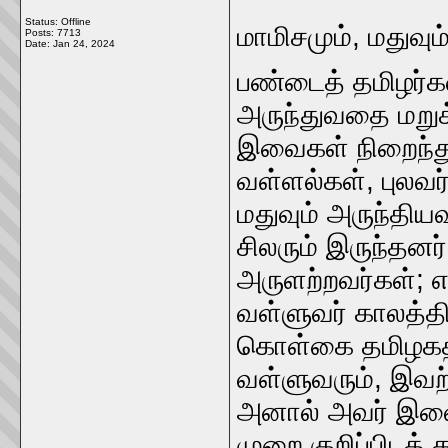
Status: Offline
மாமிசமும்‌, மதுவும்
Posts: 7713
Date:
Jan 24, 2024
பண்டைத்‌ தமிழர்க
அருந்துவதை மறுக
இவைகள்‌ நிறைந்து 
வள்ளல்கள்‌, புலவர்
மதுவும்‌ அருந்திய
சிலரும்‌ இருந்தனர்
அருளற்றவர்கள்‌; எ
வள்ளுவர்‌ காலத்தி
கொள்கை தமிழகத்த
வள்ளுவரும்‌, இவற
அனால்‌ அவர்‌ இவை ய
முறை குறிப்பிடத்‌ 