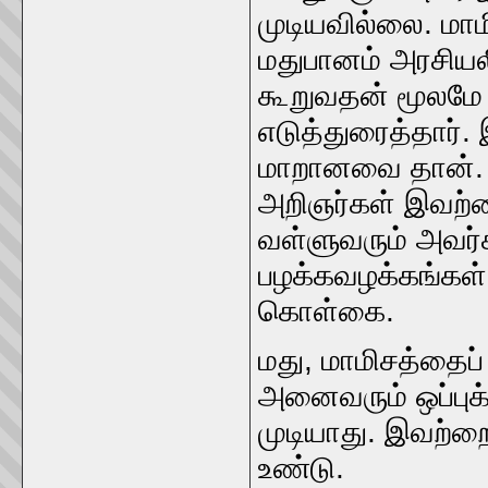
முடியவில்லை. மாம
மதுபானம்‌ அரசியலி
கூறுவதன்‌ மூலமே 
எடுத்துரைத்தார்‌. 
மாறானவை தான்‌. ஆ
அறிஞர்கள்‌ இவற்ற
வள்ளுவரும்‌ அவர்க
பழக்கவழக்கங்கள்‌
கொள்கை.
மது, மாமிசத்தைப்
அனைவரும்‌ ஒப்ப
முடியாது. இவற்றைப
உண்டு.