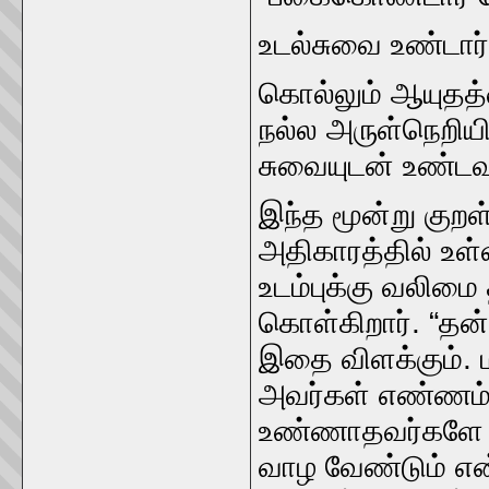
உடல்சுவை உண்டார்‌
கொல்லும்‌ ஆயுதத்
நல்ல அருள்நெறியில
சுவையுடன்‌ உண்டவர
இந்த மூன்று குறள்க
அதிகாரத்தில்‌ உள்
உடம்புக்கு வலிமை 
கொள்கிறார்‌. “தன்
இதை விளக்கும்‌. ம
அவர்கள்‌ எண்ணம்‌
உண்ணாதவர்களே இர
வாழ வேண்டும்‌ என்