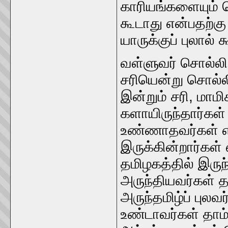
காரியங்களையும்‌ ச
கூடாது என்பதற்கு 
யாருக்குப்‌ புலால்‌
வள்ளுவர்‌ சொல்லி
சரியென்று சொல்லிவ
இன்றும்‌ சரி, மாமி
களாயிருந்தார்கள்‌
உண்ணாதவர்கள்‌ எல்
இருக்கின்றார்கள்
தமிழகத்தில்‌ இருந்
அருந்தியவர்கள்‌ த
அருந்‌தமிழ்ப்‌ புலவர
உண்டாவர்கள்‌ தாம்‌