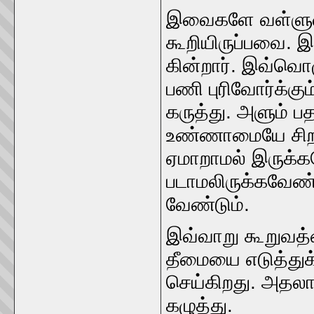
இவைகளே வள்ளுவர்
கூறியிருப்பவை. இதை
கின்றார்‌. இவ்வொழ
பணி புரிவோர்க்கும்
கருத்து. அளும்‌ பத
உண்ணாமையே சிறந்த
ஏமாறாமல்‌ இருக்க
படாமலிருக்கவேண்
வேண்டும்‌.
இவ்வாறு கூறுவத்ன்
தீமையை எடுத்துக்‌
செய்கிறது. அதலா
கழுத்து.