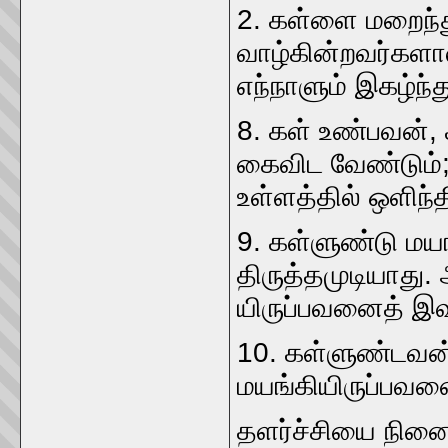
2. கள்ளை மறைந்து
வாழ்கின்றவர்களால
எந்நாளும்‌ இகழ்ந்த
8. கள்‌ உண்பவன்‌,
கைவிட வேண்டும்‌;
உள்ளத்தில்‌ ஒளிந்தி
9. கள்ளுண்டு மயங்
திருத்தமுடியாது. 
யிருப்பவனைத்‌ இவ
10. கள்ளுண்டவன்
மயங்கியிருப்பவன
தளர்ச்சியை நின