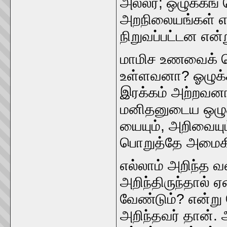
அல்லர்‌; ஒழுக்கங்‌
அறநிலையங்கள்‌ எல
நிறுவப்பட்டன என
மாமிச உணவைக்‌ க
உள்ளவனா? ஓழுக்
இரக்கம்‌ அற்றவனா
மனிதனுடைய ஒழுக்
யையும்‌, அறிவைய
பொறுத்தே அமைக
எல்லாம்‌ அறிந்த
அறிந்திருந்தால்‌ 
வேண்டும்‌? என்று
அறிந்தவர்‌ தான்‌.