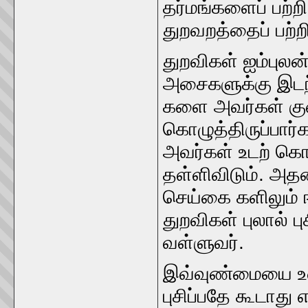
தர்மங்களைப்‌ பற்
துறவறத்தைப்‌ பற்றி
துறவிகள்‌ ஐம்புல
அசைகளுக்கு இடந்
களை அவர்கள்‌ குற
கொழுத்திருப்பார்க
அவர்கள்‌ உடற்‌ க
தள்ளிவிடும்‌. அத
செய்கை களிலும்‌ ஈ
துறவிகள்‌ புலால்‌ ப
வள்ளுவர்‌.
இவ்வுண்மையை உணர
புசிப்பதே கூடாது 