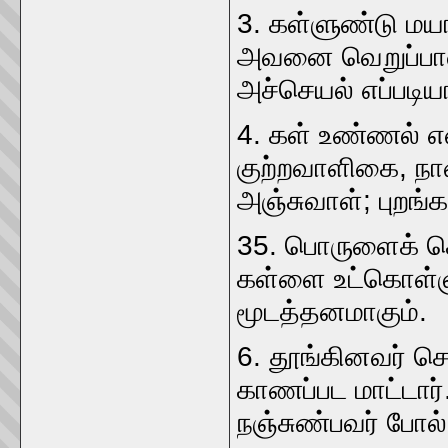
3. கள்ளுண்டு மயங்கு
அவனை வெறுப்பாள்‌
அச்செயல்‌ எப்படியா
4. கள்‌ உண்ணல்‌ எ
குற்றவாளிகை, நாணம
அஞ்சுவாள்‌; புறங்கா
35. பொருளைக்‌ கொட
கள்ளை உட்கொள்
மூடத்தனமாகும்‌.
6. தூங்கினவர்‌ செ
காணப்பட மாட்டார்‌
நஞ்சுண்பவர்‌ போல்‌