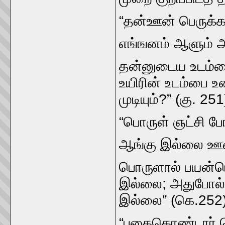
“தன்ஊன்‌ பெருக்கற
எங்ஙனம்‌ ஆளும்‌ அ
தன்னுடைய உடம்பை
உயிரின்‌ உடம்பை 
முடியும்‌?” (கு. 251
“பொருள்‌ ஞட்சி போ
ஆங்கு இல்லை ஊன்
பொருளால்‌ பயன்பெ
இல்லை; அதுபோல்‌ 
இல்லை” (கெ.252
“பகைகொண்டார்‌ ந