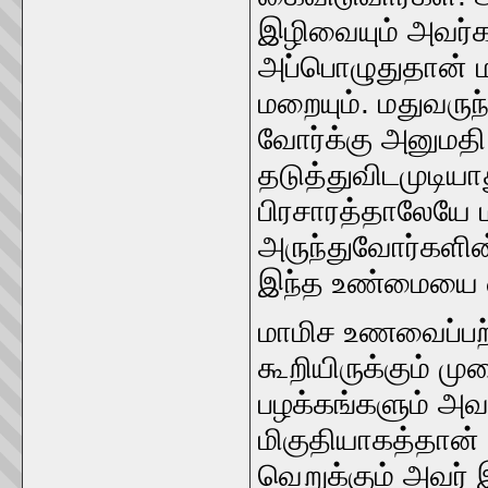
இழிவையும்‌ அவர்க
அப்‌பொழுதுதான்‌ ம
மறையும்‌. மதுவருந
வோர்க்கு அனுமதி 
தடுத்துவிடமுடியாத
பிரசாரத்தாலேயே மத
அருந்துவோர்களின்
இந்த உண்மையை வள்ள
மாமிச உணவைப்பற்றிய
கூறியிருக்கும்‌
பழக்கங்களும்‌ அவர
மிகுதியாகத்தான்
வெறுக்கும்‌ அவர