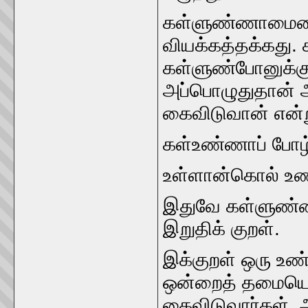
கள்ளுண்ணாமையைப்ப
வியக்கத்தக்கது.
கள்ளுண்‌போனுக்கு 
அப்பொழுதுதான்‌ 
கைவிடுவான்‌ என்ற
கள்உண்ணாப்‌ போழ்
உள்ளான்‌கொல்‌ உண
இதுவே கள்ளுண்ணா
இறுதிக்‌ குறள்‌.
இக்குறள்‌ ஒரு உண
ஒன்றைத்‌ தமையென
கைவிடுவார்கள்‌. அ