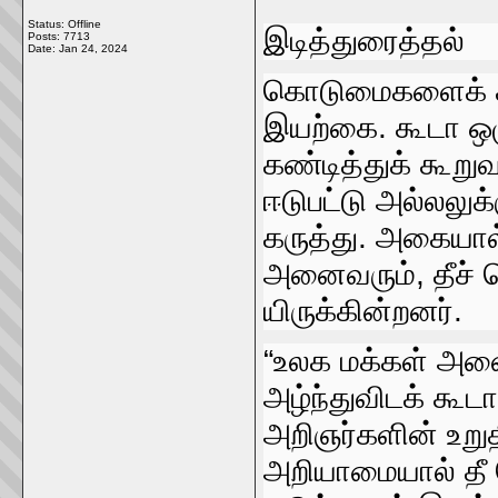
Status: Offline
இடித்துரைத்தல்‌
Posts: 7713
Date:
Jan 24, 2024
கொடுமைகளைக்‌ கண
இயற்கை. கூடா ஒழ
கண்டித்துக்‌ கூற
ஈடுபட்டு அல்லலுக
கருத்து. அகையால
அனைவரும்‌, தீச்‌
யிருக்கின்றனர்‌.
“உலக மக்கள்‌ அனை
அழ்ந்துவிடக்‌ கூட
அறிஞர்களின்‌ உற
அறியாமையால்‌ தீ