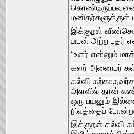
கொண்டிருப்பவனை
மனிதர்களுக்குள்‌ 
இக்குறள்‌ வீண்சொ
பயன்‌ அற்ற பதர்‌ எ
“உளர்‌ என்னும்‌ மா
களர்‌ அனையர்‌ கல
கல்வி கற்காதவர்கள
அளவில்‌ தான்‌ எண
ஒரு பயனும்‌ இல்லை
நிலத்தைப்‌ போன்றவ
இக்குறள்‌ கல்வி க