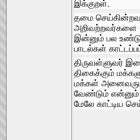
இக்குறள்‌.
தமை செய்கின்றவ
அறிவற்றவர்களை - இ
இன்னும்‌ பல உண்ட
பாடல்கள்‌ காட்டப்ப
திருவள்ளுவர்‌ இம
திகைக்கும்‌ மக்களுக
மக்கள்‌ அனைவரும்
வேண்டும்‌ என்னும
மேலே காட்டிய செய