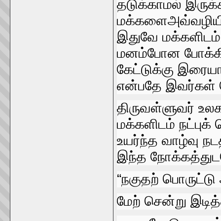
தடுக்காமல்‌ இருக்
மக்களைஅவ்வழியில
இதுவே மக்களிடம்‌ 
மனம்போன போக்கி
கேட்டுக்கு இரையாக
என்பதே இவர்கள்‌
திருவள்ளுவர்‌ உலக
மக்களிடம்‌ நட்புக
உயர்ந்த வாழ்வு நட
இந்த நோக்கத்துட
“நகுதற்‌ பொருட்டு 
மேற்‌ சென்று இடித்