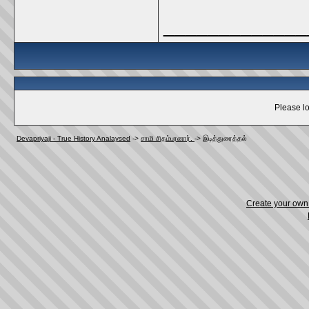
_____________
Please lo
Devapriyaji - True History Analaysed
->
சாமி சிதம்பரனார்.
->
இடித்துரைத்தல்‌
Create your ow