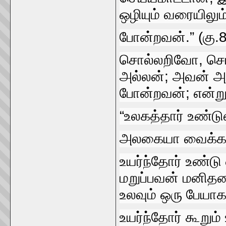
ஒழியும்‌ வரையிலும
போன்றவன்‌.” (கு.
சொல்லறிவோ, சொ
அல்லன்‌; அவன்‌ அவ
போன்றவன்‌; என்று
“உலகத்தார்‌ உண்ட
அலகையா வைக்கப்‌ 
உயர்ந்தோர்‌ உண்
மறுப்பவன்‌ மனிதன
உலவும்‌ ஒரு பேயா
உயர்ந்தோர்‌ கூறு