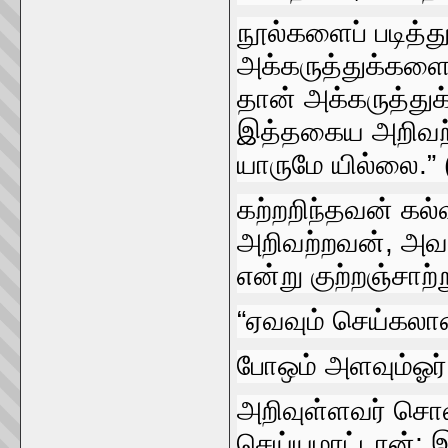
நூல்களைப்‌ படித்த
அக்கருத்துக்களைப்‌
தான்‌ அக்கருத்துக
இத்தகைய அறிவற்ற
யாருமே யில்லை.” 
கற்றறிந்தவன்‌ கல்
அறிவற்றவன்‌, அவன
என்று குற்றஞ்சாற்ற
“ஏவவும்‌ செய்கலான்
போஒம்‌ அளவும்‌ஓர்‌
அறிவுள்ளவர்‌ சொல்
செய்யமாட்டான்‌; 