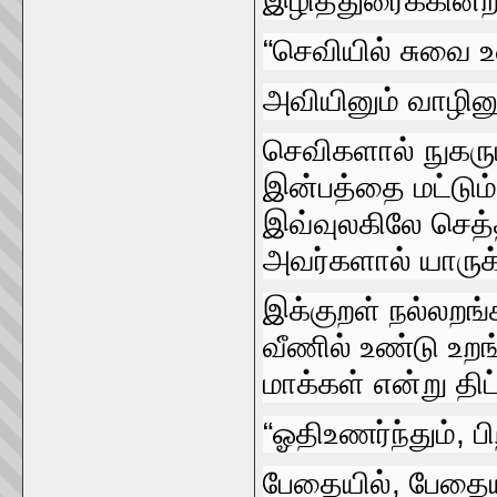
இழித்துரைக்கின்ற
“செவியில்‌ சுவை உ
அவியினும்‌ வாழினும
செவிகளால்‌ நுகரும
இன்பத்தை மட்டும்
இவ்வுலகிலே செத்
அவர்களால்‌ யாருக்
இக்குறள்‌ நல்லறங
வீணில்‌ உண்டு உறங
மாக்கள்‌ என்று திட
“ஓதிஉணர்ந்தும்‌, பி
பேதையில்‌, பேதையா