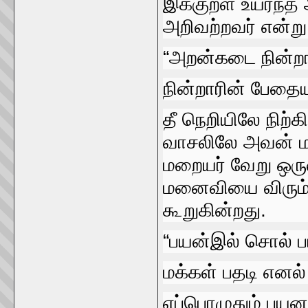
இக்குறள்‌ உயர்ந்த
அறிவற்றவர்‌ என்று
“அறன்கடை நின்றார
நின்றாரின்‌ பேதையா
தீ நெறியிலே நிற்க
வாசலிலே அவன்‌ ம
மறையர்‌ வேறு ஒருவர
மனைவியை விரும்
கூறுகின்றது.
“பயன்‌இல்‌ சொல்‌
மக்கள்‌ பதடி எனல்‌
எப்பொழுதும்‌ பயனற