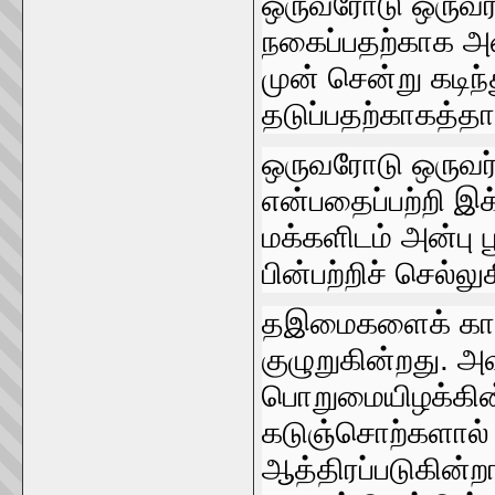
ஒருவரோடு ஒருவர்‌
நகைப்பதற்காக அன்ற
முன்‌ சென்று கடி
தடுப்பதற்காகத்தா
ஒருவரோடு ஒருவர்‌
என்பதைப்பற்றி இக
மக்களிடம்‌ அன்பு 
பின்பற்றிச்‌ செல்லுக
தஇமைகளைக்‌ காணு
குழுறுகின்றது. 
பொறுமையிழக்‌கின்
கடுஞ்சொற்களால்‌ த
ஆத்திரப்படுகின்றார