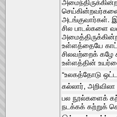
அமைந்திருக்‌கின
செய்கின்றவர்களை 
அடங்குவார்கள்‌.
சில பாடல்களை வச
அமைத்திருக்கின
உள்ளத்தையே காட்ட
சிலவற்றைக்‌ கழே
உள்ளத்தின்‌ உயர்வ
“உலகத்தோடு ஒட்ட ஒ
கல்லார்‌, அறிவிலா 
பல நூல்களைக்‌ கற
நடக்கக்‌ கற்றுக்‌