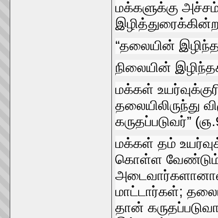
மக்களுக்கு அச்சம்‌
இழித்துரைக்கின்றத
“தலையின்‌ இழிந்த
நிலையின்‌ இழிந்த
மக்கள்‌ உயர்வுக்க
தலையிலிருந்து விழ
கருதப்படுவர்‌” (ஞ
மக்கள்‌ தம்‌ உயர்
கொள்ள வேண்டும்‌
அடைவார்களானால்‌ 
மாட்டார்கள்‌; தலை
தான்‌ கருதப்படுவா