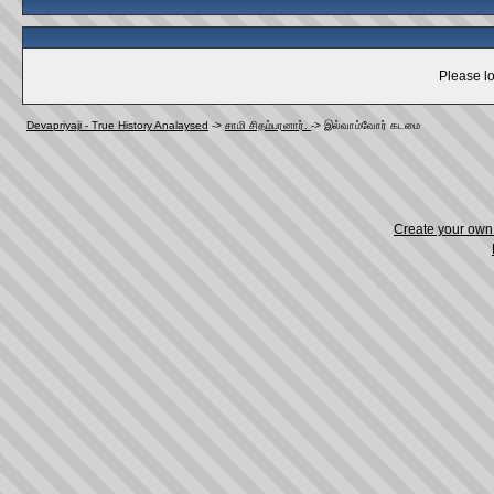
Please lo
Devapriyaji - True History Analaysed
->
சாமி சிதம்பரனார்.
->
இல்வாம்வோர்‌ கடமை
Create your ow