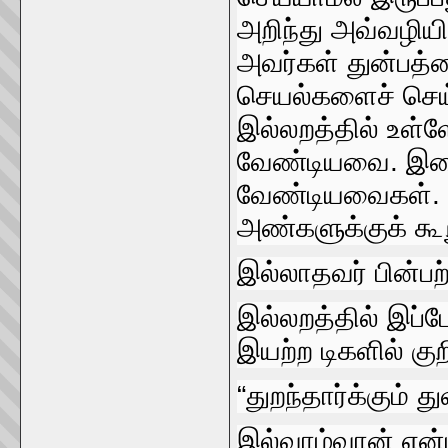
அறிந்து அவ்வழியி
அவர்கள்‌ துன்பத்தை
செயல்‌களைச்‌ செய
இல்லறத்தில்‌ உள்
வேண்டியவை. இவைக
வேண்டியவைகள்‌. 
அண்களுக்குக்‌ க
இல்லாதவர்‌ பின்பற
இல்லறத்தில்‌ இப்
இயற்ற டிகளில்‌ கு
“துறந்தார்க்கும்‌ த
இல்வாழ்வான்‌ என