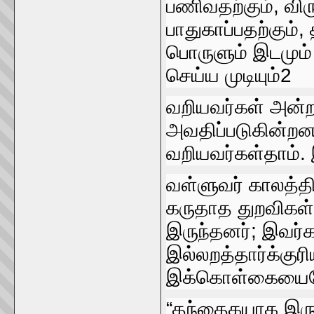
பணிவதற்கும்‌, விரு
பாதுகாப்பதற்கும்‌
பொருளும்‌ இடமும்
செய்ய முடியும்‌2
வறியவர்கள்‌ அன்ற
அவதிப்படுகின்றனர்
வறியவர்கள்தாம்‌. 
வள்ளுவர்‌ காலத்தி
கருதாத துறவிகள்
இருந்தனர்‌; இவர்கள
இல்லறத்‌தார்க்க
இக்கொள்கையையே வ
“தந்தைகயாக இருப்