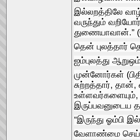
இல்லறத்திலே வாழ்
வருந்தும்‌ வறியோர
துணையாவான்‌.” 
தென்‌ புலத்தார்‌ த
ஐம்புலத்து ஆறுஒம
முன்னோர்கள்‌ (பிதி
சுற்றத்தார்‌, தான்‌
உள்ளவர்‌களையும்‌
இருப்பவனுடைய தல
“இருந்து ஓம்பி இல்
வேளாண்மை செய்தற