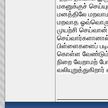
மகனுக்குச்‌ செய்ய
மனத்திலே மறவாமல
மறவாத ஓவ்வொரு த
முயற்சி செய்வான்‌
செய்வார்‌களானால்‌
பிள்ளைகளைப்‌ படிக
கொள்ள வேண்டும்‌ 
நிறை வேறாமற்‌ 
வலியுறுத்துகிறார்‌
_____________