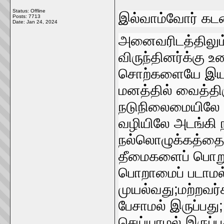
Status: Offline
இல்வாம்வோர்‌ க
Posts: 7713
Date:
Jan 24, 2024
அனைவரிடத்திலும்‌ 
விருந்தினர்க்கு 
சொற்களையே இயம்ப
மனத்தில்‌ வைத்திர
நடுநிலைமையிலே ந
வழியிலே அடங்கி நட
நல்லொழுக்கத்தைக்‌ 
தீமைகளைப்‌ பொறுத
பொறாமைப்‌ படாமல்
முயல்வது;மற்றவர்
பேசாமல்‌ இருப்ப
செய்யாமல்‌ இருப்