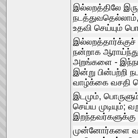
இல்லறத்திலே இருந
நடத்துவதெல்லாம்‌,
உதவி செய்யும்‌ பொ
இல்லறத்தார்க்குச்‌
நன்றாக ஆராய்ந்து 
அறங்களை - இந்நாட
இன்று பின்பற்றி நட
வாழ்க்கை வசதி ப
இடமும்‌, பொருளும்
செய்ய முடியும்‌; 
இறந்தவர்களுக்கு 
முன்னோர்களை வழி