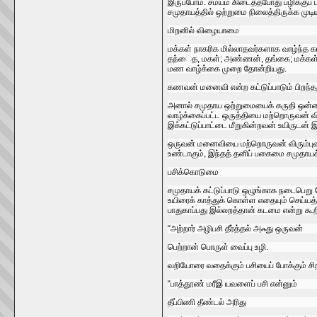
இருப்போம்‌. சமயம்‌ கிடைத்தபோது பழிக்குப்‌ 
சமுதாயத்தில்‌ ஒற்றுமை நிலைத்திருக்க முடி
மிறனில்‌ விழையாமை
மக்கள்‌ நாகரிக மில்லாதவர்களாக வாழ்ந்த கால
தந்‌ைத, மகள்‌; அண்ணன்‌, தங்கை; மக்கள்‌ 
மண வாழ்க்கை முறை தோன்றியது.
கணவன்‌ மனைவி என்ற கட்டுப்பாடும்‌ பிறந்தது
அனால்‌ சமுதாய ஒற்றுமையைக்‌ கருதி ஒன்றை 
வாழ்க்கைப்பட்ட ஒருத்தியை மற்றொருவன்‌ விரும
இக்கட்டுப்பாட்டை மீறுகின்றவன்‌ உயிருடன்‌ 
ஒருவன்‌ மனைவியை மற்றொருவன்‌ விரும்புவது ச
உண்டாகும்‌, இந்தத்‌ தனிப்‌ பகைமை சமுதாயக
பசிக்கொடுமை
சமுதாயக்‌ கட்டுப்பாடு ஒழுங்காக நடைபெறு வேண
உயிரைக்‌ காத்துக்‌ கொள்ள எதையும்‌ செய்யத
பாதுகாப்பது இல்லறத்தான்‌ கடமை என்று கூறின
“அற்றார்‌ அழிபசி தீர்த்தல்‌ அஃது ஒருவன்‌
பெற்றான்‌ பொருள்‌ வைப்பு உழி.
வறியோரை வதைக்கும்‌ பசியைப்‌ போக்கும்‌ சி
“பாத்தூண்‌ மரீஇ யவளைப்‌ பசி என்னும்‌
தீப்பிணி தீண்டல்‌ அரிது