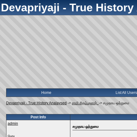
Devapriyaji - True Histor
Home
List All Users
Devapriyaji - True History Analaysed
->
சாமி சிதம்பரனார்.
->
சமுதாய ஒற்றுமை
Post Info
admin
சமுதாய ஒற்றுமை
Guru