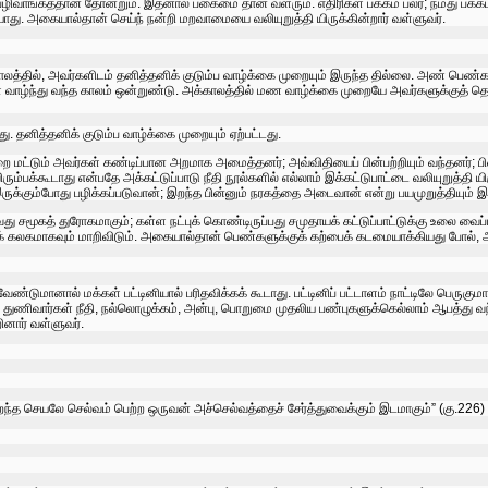
பழிவாங்கத்தான்‌ தோன்றும்‌. இதனால்‌ பகைமை தான்‌ வளரும்‌. எதிரிகள்‌ பக்கம்‌ பலர்‌; நமது பக்
யாது. அகையால்தான்‌ செய்ந்‌ நன்றி மறவாமையை வலியுறுத்தி யிருக்கின்றார்‌ வள்ளுவர்‌.
த்தில்‌, அவர்களிடம்‌ தனித்தனிக்‌ குடும்ப வாழ்க்கை முறையும்‌ இருந்த தில்லை. அண்‌ பெண்கள்‌
வாழ்ந்து வந்த காலம்‌ ஒன்றுண்டு. அக்காலத்தில்‌ மண வாழ்க்கை முறையே அவர்களுக்குத்‌ தெரி
. தனித்தனிக்‌ குடும்ப வாழ்க்கை முறையும்‌ ஏற்பட்டது.
மட்டும்‌ அவர்கள்‌ கண்டிப்பான அறமாக அமைத்தனர்‌; அவ்விதியைப்‌ பின்பற்றியும்‌ வந்தனர்‌; 
்பக்கூடாது என்பதே அக்‌கட்டுப்பாடு நீதி நூல்களில்‌ எல்லாம்‌ இக்கட்டுபாட்டை வலியுறுத்தி யிரு
இருக்கும்போது பழிக்கப்படுவான்‌; இறந்த பின்னும்‌ நரகத்தை அடைவான்‌ என்று பயமுறுத்தியும்‌ இர
மூகத்‌ துரோகமாகும்‌; கள்ள நட்புக்‌ கொண்டிருப்பது சமுதாயக்‌ கட்டுப்பாட்டுக்கு உலை வைப்பதா
்‌ கலகமாகவும்‌ மாறிவிடும்‌. அகையால்தான்‌ பெண்களுக்குக்‌ கற்பைக்‌ கடமையாக்கியது போல்‌, 
்டுமானால்‌ மக்கள்‌ பட்டினியால்‌ பரிதவிக்கக்‌ கூடாது. பட்டினிப்‌ பட்டாளம்‌ நாட்டிலே பெருகுமா
்‌ துணிவார்கள்‌ நீதி, நல்லொழுக்கம்‌, அன்பு, பொறுமை முதலிய பண்புகளுக்கெல்லாம்‌ ஆபத்து வ
ார்‌ வள்ளுவர்‌.
றந்த செயலே செல்வம்‌ பெற்ற ஒருவன்‌ அச்செல்வத்தைச்‌ சேர்த்துவைக்கும்‌ இடமாகும்‌” (கு.226)