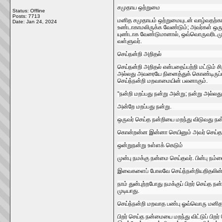
சமுதாய ஒற்றுமை
Status: Offline
Posts: 7713
மனித சமுதாயம்‌ ஒற்றுமையுடன்‌ வாழ்வதற்கான
Date:
Jan 24, 2024
உண்டாகாமலிருக்க வேண்டும்‌; அவர்கள்‌ ஒரு
யுண்டாக வேண்டுமானால்‌, ஒவ்வொருவரிடமும்‌ 
வள்ளுவர்‌.
செய்நன்றி அறிதல்‌
செய்நன்றி அறிதல்‌ என்பதைப்பற்றி மட்டும்‌
அல்லது அவரையே நினைத்துக்‌ கொண்டிருப்பதோ 
செய்ந்நன்றி மறவாமையின்‌ பலனாகும்‌.
“நன்றி மறப்பது நன்று அன்று; நன்று அல்லது
அன்றே மறப்பது நன்று.
ஒருவர்‌ செய்த நன்றியை மறந்து விடுவது ந
கொன்றன்ன இன்னா செயினும்‌ அவர்‌ செய்த
ஒன்றுநன்று உள்ளக்‌ கெடும்‌
முன்பு நமக்கு நன்மை செய்தவர்‌. பின்பு 
இவைகளைப்‌ போலவே செய்ந்நன்றியறிதலின்‌ சி
நாம்‌ துன்புற்றபோது நமக்குப்‌ பிறர்‌ செய்த
முடியாது.
செய்ந்நன்றி மறவாத பண்பு ஓவ்வொரு மனிதனிட
பிறர்‌ செய்த நன்மையை மறந்து விட்டுப்‌ பி