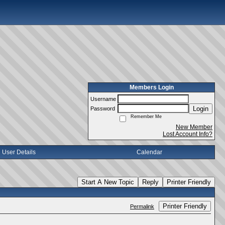
Members Login
Username
Login
Password
Remember Me
New Member
Lost Account Info?
User Details
Calendar
Start A New Topic
Reply
Printer Friendly
Printer Friendly
Permalink