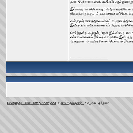
தான்‌ பெற்ற உணவைப்‌ பலரோடு பகுத்துண்ணு
இவ்வாறு ஈகையென்னும்‌ அதிகாரத்திலே கூறுகின
நிலைத்திருக்கும்‌. அதலால்தான்‌ வறியோர்க்
வள்ளுவர்‌ காலத்திலே மக்கட்‌ சமுதாயத்திலே ச
இப்பிறப்பில்‌ வறியவர்களாய்ப்‌ பிறந்து வாட
செய்ந்நன்றி அறிதல்‌, பிறன்‌ இல்‌ விழையாம
எல்லா மக்களும்‌ இல்லற வாழ்விலே இன்புற்று
ஆதரவான அறதநெறிகளையெல்லாம்‌ இல்லறவியலிலே
__________________
Devapriyaji - True History Analaysed
->
சாமி சிதம்பரனார்.
->
சமுதாய ஒற்றுமை