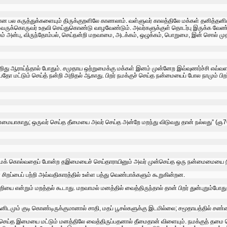
 பல கருத்துக்களையும்‌ திருக்குறளிலே காணலாம்‌. வள்ளுவர்‌ காலத்திலே மக்கள்‌ தனித்தனிக்‌
வருக்கொருவர்‌ உதவி செய்துகொண்டு வாழவேண்டும்‌. அவர்களுக்குள்‌ தொடர்பு இருக்க வேண்டும்
அன்பு, விருந்தோம்பல்‌, செய்நன்றி மறவாமை, அடக்கம்‌, ஒழுக்கம்‌, பொறுமை, இன்‌ சொல்‌ முதலிய
 சிறிது ஆராய்ந்தால்‌ போதும்‌. சமுதாய ஒற்றுமைக்கு மக்கள்‌ இனம்‌ முன்னேற இவ்வுணர்ச்சி எ
மட்டும்‌ செய்த்‌ நன்றி அறிதல்‌ ஆகாது. பிறர்‌ நமக்குச்‌ செய்த நன்மையைப்‌ போல நாமும்‌ பி
ன்மையாகாது; ஒருவர்‌ செய்த தீமையை அவர்‌ செய்த அன்றே மறந்து விடுவது தான்‌ நல்லது” (ஞ
நம்மைக்‌ கொல்‌வதைப்‌ போன்ற தஇமையைச்‌ செய்தாராயினும்‌ அவர்‌ முன்செய்த ஒரு நன்மைமையை
றப்பைப்‌ பற்றி அவ்வதிகாரத்தில்‌ உள்ள பத்து வெண்பாக்களும்‌ கூறுகின்றன.
 நன்றியை என்றும்‌ மறத்தல்‌ கூடாது. மறவாமல்‌ மனத்தில்‌ வைத்திருந்தால்‌ தான்‌ பிறர்‌ துன்புறு
மும்‌ குடி கொண்டிருக்குமானால்‌ சாதி, மதப்‌ பூசல்களுக்கு இடமில்லை; சமூதாயத்தில்‌ சண்ட
றர்‌ செய்த இமையை மட்டும்‌ மனத்திலே வைத்திருப்பதனால்‌ தீமைதான்‌ விளையும்‌. நமக்குத்‌ தமை