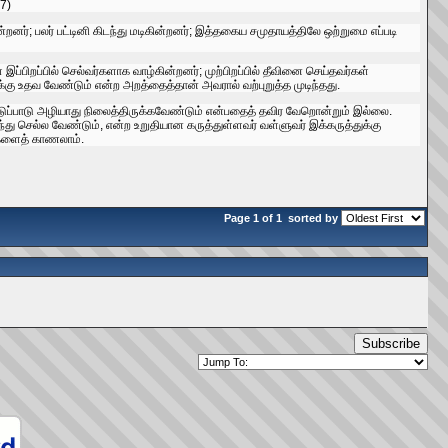
7)
றனர்‌; பலர்‌ பட்டினி கிடந்து மடிகின்றனர்‌; இத்தகைய சமுதாயத்திலே ஒற்றுமை எப்படி
ப்பிறப்பில்‌ செல்வர்களாக வாழ்‌கின்றனர்‌; முற்பிறப்பில்‌ தீவினை செய்தவர்கள்‌
ுக்கு உதவ வேண்டும்‌ என்ற அறத்தைத்தான்‌ அவரால்‌ வற்புறுத்த முடிந்தது.
ட்டுப்பாடு அழியாது நிலைத்திருக்கவேண்டும்‌ என்பதைத்‌ தவிர வேறொன்றும்‌ இல்லை.
து செல்ல வேண்டும்‌, என்ற உறுதியான கருத்துள்ளவர்‌ வள்ளுவர்‌ இக்கருத்துக்கு
களைத்‌ காணலாம்‌.
Page 1 of 1
sorted by
Subscribe