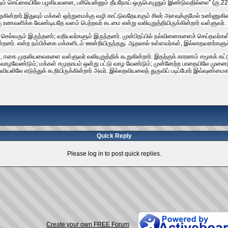
ம்‌ செய்‌கையிலே பழகியவனை, பசியென்னும்‌ தீயநோய்‌ ஒருபொழுதும்‌ இண்டுவதில்லை” (கு.22
்றார்‌.இதுவும்‌ மக்கள்‌ ஒற்றுமைக்கு வழி காட்டுவதேயாகும்‌ சிலர்‌ அளவுக்குமேல்‌ உண்ணுகின்
கு உணவளிக்க வேண்டியதே வளம்‌ பெற்றவர்‌ கடமை என்று வலியுறுத்தியிருக்‌கின்றார்‌ வள்ளுவர்‌.
ெல்வரும்‌ இருந்தனர்‌; வறியவர்களும்‌ இருந்தனர்‌. முன்பிறப்பில்‌ நல்வினைகளைச்‌ செய்தவர்கள்‌ இ
ுகின்றனர்‌. என்ற நம்பிக்கை மக்களிடம்‌ ஊன்றியிருந்தது. ஆதலால்‌ உள்ளவர்கள்‌, இல்லாதவரார்கள
ை, ஈகை முதலியவைகளை வள்ளுவர்‌ வலியுறுத்திக்‌ கூறுகின்றார்‌. இதற்குக்‌ காரணம்‌ சமூகக்‌ க
 வாழவேண்டும்‌; மக்கள்‌ சமுதாயம்‌ ஒன்று பட்டு வாழ வேண்டும்‌; முன்னேற்ற பாதையிலே முனைந்
 எடுத்துக்‌ கூறியிருக்கின்றார்‌ அவர்‌. இல்லறவியலைத்‌ துருவிப்‌ படிப்போர்‌ இவ்வுண்மை
Quick Reply
Please log in to post quick replies.
Create your own FREE Forum