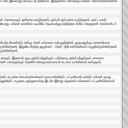
கம்‌ பலர்‌; இவ்வாறு பிளவுபட்டு நிற்போம்‌. இத்தகைய பிளவுக்கு மக்கள்‌ அளாவார்களானால்‌
 அனைவரும்‌ ஒன்றாக வாழ்ந்தனர்‌; கும்பல்‌ கும்பலாக வாழ்ந்தனர்‌. தாய்‌, மகள்‌;
யாது. மக்கள்‌ நாகரிகப்‌ படியிலே அடிவைத்து ஏறத்தொடங்கிய பிறகுதான்‌ அவர்களிடம்‌
பின்பற்ற வேண்டும்‌ என்று அண்‌ மக்களை வற்புறுத்தினர்‌. ஒருவனுக்கு மனைவியாக
க்கின்றனர்‌. இதுவே சிறந்த ஒழுக்கம்‌ - அறம்‌ -நீதி என்றெல்லாம்‌ எழுதியிருக்கின்றனர்‌.
ுக்கின்றனர்‌.
கும்‌. இதனால்‌ ஒரு குடும்‌பத்துக்கும்‌, மற்றொரு குடும்பத்துக்கும்‌ பகைமை
அண்‌ மக்களுக்குப்‌ பிறனில்‌ விழையாமையைக்‌ கடமை யாக்கினார்‌ வள்ளுவர்‌.
யின்‌ பல நல்ல செயல்களெல்லாம்‌ நாசமாகிவிடும்‌. பட்டினியால்‌ வாடும்‌ மக்கள்‌ தமது
ந்துவிடும்‌. சமுதாய ஒற்றுமைக்கு இடமே இராது ஆதலால்‌ மக்களைப்‌ பட்டினியில்லாமல்‌