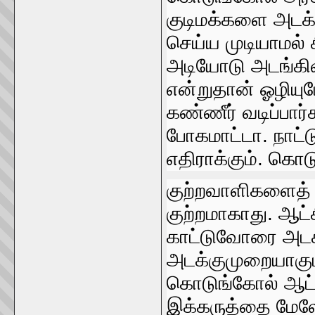
குடிமக்களை அடக்கி
செய்ய முடியாமல்‌ 
அடியோடு அடங்கிவ
என்றுதான்‌ ஓழியும
கண்ணீர்‌ வடிப்பார்
போகமாட்டா. நாட்ட
எதிராக்கும்‌. கொட
குற்றவாளிகளைத்‌
குற்றமாகாது. ஆட்
காட்டுவோரை அடக
அடக்குமுறையாகும
கொடுங்‌கோல்‌ ஆட்
இக்கருத்தை மேலே