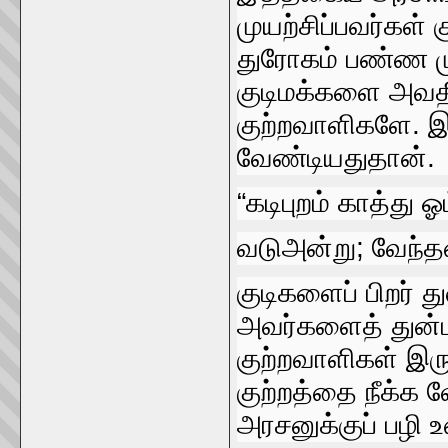
முயற்சிப்பவர்கள்‌
துரோகம்‌ பண்ண மு
குடிமக்களை அவதிக
குற்றவாளிகளே. இ
வேண்டியதுதான்‌.
“கடிபுறம்‌ காத்து ஓம்
வடுஅன்று; வேந்தன
குடிகளைப்‌ பிறர்‌ த
அவர்களைத்‌ துன்பு
குற்றவாளிகள்‌ இரு
குற்றத்தை நீக்க 
அரசனுக்குப்‌ பழி