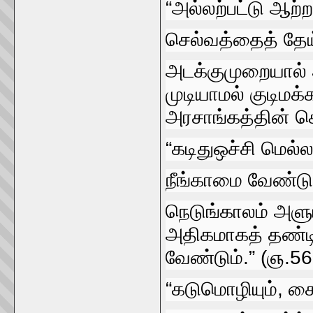
“அல்லற்பட்டு ஆற்
செல்வத்தைத்‌ தேய்
அடக்குமுறையால்‌ 
முடியாமல்‌ குடிமக
அரசாங்கத்தின்‌ செ
“கடிதுஒச்சி மெல்ல
நீங்காமை வேண்டு ப
நெடுங்காலம்‌ அளும்
அதிகமாகத்‌ தண்டி 
வேண்டும்‌.” (ஞ.56
“கடுமொழியும்‌, க