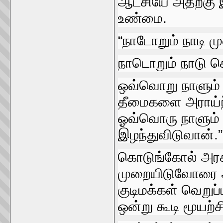
ஆட்சியே அதற்கு 
உண்மை.
“நாடோறும்‌ நாடி
நாடொறும்‌ நாடு கெ
ஒவ்வொறு நாளும்‌ 
தீமைகளை அராய்ந
ஓவ்வொரு நாளும்‌ ச
இழந்துவிடுவான்‌.”
கொடுங்கோல்‌ அரசாங
முறையிடுவோரை அட
குடிமக்கள்‌ வெறு
ஒன்று கூடி மூயற்சிப