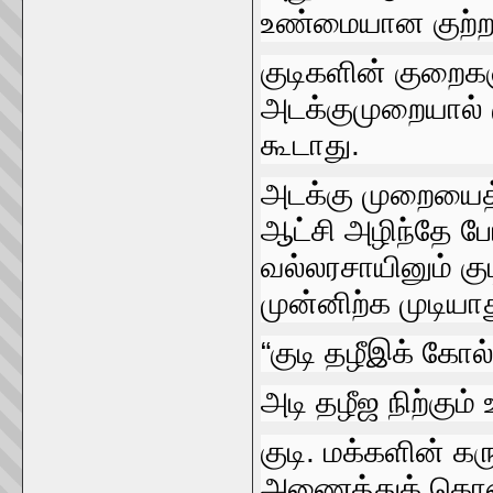
உண்மையான குற்றவ
குடிகளின்‌ குறைகள
அடக்குமுறையால்‌
கூடாது.
அடக்கு முறையைத்
ஆட்சி அழிந்தே ப
வல்லரசாயினும்‌ குடிம
முன்னிற்க முடியாத
“குடி தழீஇக்‌ கோல்
அடி தழீஜ நிற்கும்‌
குடி. மக்களின்‌ 
அணைத்துக்‌ கொண்