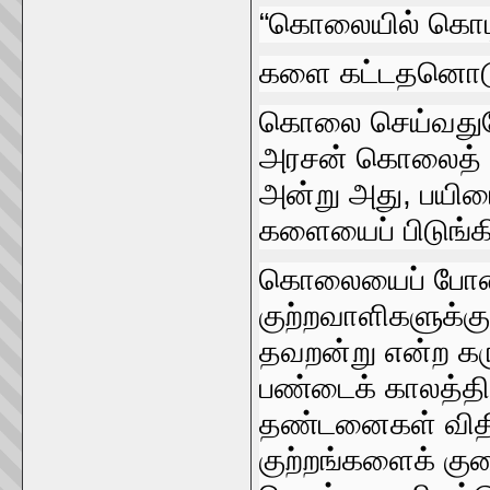
“கொலையில்‌ கொடி
களை கட்டதனொடு ந
கொலை செய்வதுப
அரசன்‌ கொலைத்‌ 
அன்று அது, பயிர
களையைப்‌ பிடுங்க
கொலையைப்‌ போன
குற்றவாளிகளுக்
தவறன்று என்ற கரு
பண்டைக்‌ காலத்தில
தண்டனைகள்‌ விதி
குற்றங்களைக்‌ குற