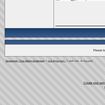
_____________
Please lo
Devapriyaji - True History Analaysed
->
சாமி சிதம்பரனார்.
->
தண்டனை, அடக்குமுறை
Create your ow