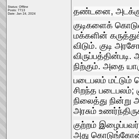
Status: Offline
தண்டனை, அடக்க
Posts: 7713
Date:
Jan 24, 2024
குடிகளைக்‌ கொடுமை
மக்களின்‌ கருத்து
விடும்‌. குடி அர
விருப்பத்தின்படி.
நிற்கும்‌. அதை யா
படைபலம்‌ மட்டும்
சிறந்த படைபலம்‌; க
நிலைத்து நின்று
அரசும்‌ உணர்ந்திரு
குற்றம்‌ இழைப்பவ
அது கொடுங்கோன்