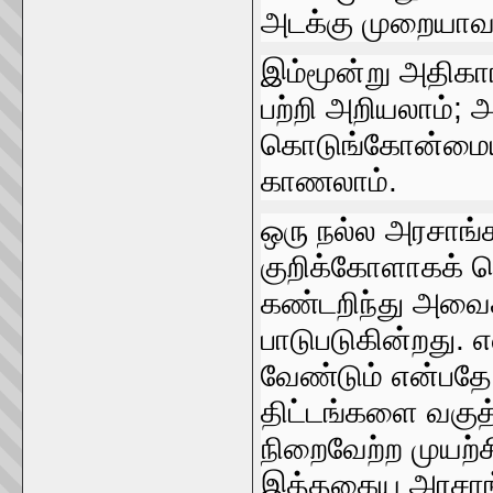
அடக்கு முறையாவ
இம்மூன்று அதிகா
பற்றி அறியலாம்‌; 
கொடுங்கோன்‌மையி
காணலாம்‌.
ஒரு நல்ல அரசாங்கம
குறிக்கோளாகக்‌
கண்டறிந்து அவைகள
பாடுபடுகின்றது. எ
வேண்டும்‌ என்பதே
திட்டங்களை வகுத
நிறைவேற்ற முயற்ச
இத்தகைய அரசாங்கத