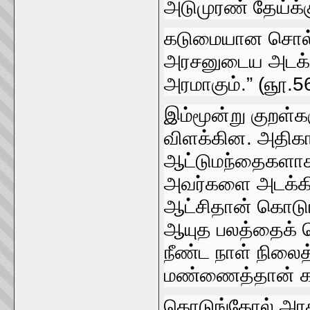
அடுமுரண்‌ தேய்க்கு
கடுமையான சொல்லு
அரசனுடைய அடக்கு
அரமாகும்‌.” (ஞூ.5
இம்மூன்று குறள்
விளக்கின. அதிகா
ஆட்டுமந்தைகளாக 
அவர்‌களை அடக்க
ஆட்சிதான்‌ கொடுங
ஆயுத பலத்தைக்‌ 
நீண்ட நாள்‌ நிலைத
மண்ணைத்தான்‌ கவ
கொடுங்கோல்‌ அரசாங