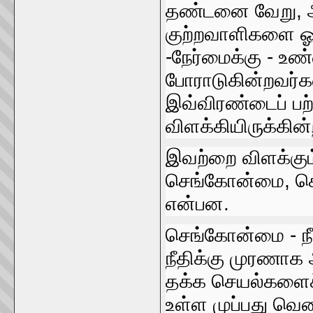
தண்டனை வேறு, 
குற்றவாளிகளை ஓட
-நேர்மைக்கு - உண்
போராடுகின்றவர்
இவ்விரண்டைப்‌ பற்
விளக்கியிருக்கின்ற
இவற்றை விளக்கும
செங்‌கோன்மை, 
என்பன.
செங்கோன்மை - நீ
நீதிக்கு முரணாக
தக்க செயல்களைச்
உள்ள முப்பது வ