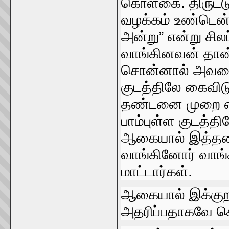
கொள்கை. திருட்டு
வழக்கம்‌ உண்டென
அன்று” என்று சிலப
வாங்கினவன்‌ தான்
சொன்னால்‌ அவனைப
குடத்திலே கைவிடும
தண்டனை முறை என
பாம்புள்ள குடத்தி
ஆகையால்‌ இத்தகை
வாங்கினோர்‌ வாங
மாட்டார்கள்‌.
ஆகையால்‌ இக்கு
அதரிப்பதாகவே க