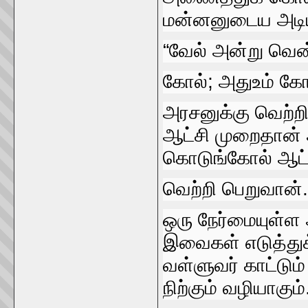
மன்னனுடைய அடியில
“வேல்‌ அன்று வெ
கோல்‌; அதுஉம்‌ கோ
அரசனுக்கு வெற்ற
ஆட்சி முறைதான்‌ 
கொடுங்கோல்‌ ஆட்
வெற்றி பெறுவான்‌.
ஒரு நேர்மையுள்ள 
இவைகள்‌ எடுத்துக்
வள்ளுவர்‌ காட்டும
நிற்கும்‌ வழியாகும்‌