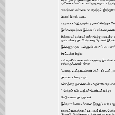
ஒளிக்காமல்‌ உள்ளம்‌ கனிந்து, உதவும்‌ உத்
“ஈவார்கண்‌ என்‌உண்டாம்‌ தோற்றம்‌; இரந்துகோ
மேவார்‌ இலாக்‌ கடை,
வறுமையால்‌ இரந்து பொருளைப்‌ பெற்றுக்‌ கொள
இரக்கின்றவர்கள்‌ இல்லாவிட்டால்‌ கொடுக்கி
இல்லாதவர்‌ உள்ளவர்‌ என்ற வேற்றுமையுள்ள சமு
தான்‌ ஈவோர்‌ இரப்போர்‌ என்ற பிரிவினர்‌ இருக்
இக்கருத்தையே வள்ளுவர்‌ வெளிப்படையாகச்‌ 
இரத்தலின்‌ இழிவு
வள்ளுவரின்‌ உண்மைக்‌ கருத்தை இரவச்சம்‌ எ
என்பதைக்‌ காண்பார்கள்‌.
“கரவாது உவந்துஈயும்கண்‌ அன்னார்‌ கண்ணும
இரவாமை கோடி உறும்‌.
உள்ளத்தை ஒளிக்காமல்‌ மகிழ்ச்சியோடு கொடு
“ இரந்தும்‌ உயிர்‌ வாழ்தல்‌ வேண்டின்‌ பரந்து
கெடுக உலக இயற்றியான்‌.
இவ்வுலகில்‌ சில மக்களை இரந்தும்‌ உயிர்‌ 
உலகைப்‌ படைத்தவன்‌ யாரையும்‌ பிச்சையெடு
பிச்சையெடுக்கின்றனர்‌. இவ்வுண்மையை அறி