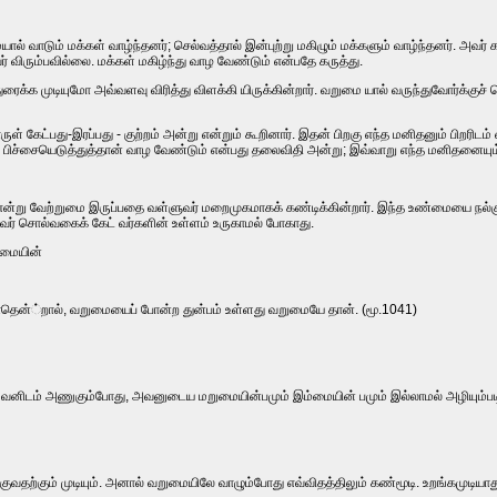
‌ வாடும்‌ மக்கள்‌ வாழ்ந்தனர்‌; செல்வத்தால்‌ இன்புற்று மகிழும்‌ மக்களும்‌ வாழ்ந்தனர்‌. அவர்‌ கா
வர்‌ விரும்பவில்லை. மக்கள்‌ மகிழ்ந்து வாழ வேண்டும்‌ என்பதே கருத்து.
்க முடியுமோ அவ்வளவு விரித்து விளக்கி யிருக்கின்றார்‌. வறுமை யால்‌ வருந்துவோர்க்குச்‌ 
ருள்‌ கேட்பது-இரப்பது - குற்றம்‌ அன்று என்றும்‌ கூறினார்‌. இதன்‌ பிறகு எந்த மனிதனும்‌ பி
பிச்சையெடுத்துத்தான்‌ வாழ வேண்டும்‌ என்பது தலைவிதி அன்று; இவ்வாறு எந்த மனிதனையும்‌ க
்‌ என்று வேற்றுமை இருப்பதை வள்ளுவர்‌ மறைமுகமாகக்‌ கண்டிக்கின்றார்‌. இந்த உண்மையை நல்குர
வர்‌ சொல்வகைக்‌ கேட்‌ வர்களின்‌ உள்ளம்‌ உருகாமல்‌ போகாது.
மையின்‌
தென்‌்றால்‌, வறுமையைப்‌ போன்ற துன்பம்‌ உள்ளது வறுமையே தான்‌. (மூ.1041)
னிடம்‌ அணுகும்போது, அவனுடைய மறுமையின்பமும்‌ இம்மையின்‌ பமும்‌ இல்லாமல்‌ அழியும்படி.
்குவதற்கும்‌ முடியும்‌. அனால்‌ வறுமையிலே வாழும்போது எவ்விதத்திலும்‌ கண்மூடி. உறங்கமுடியாத