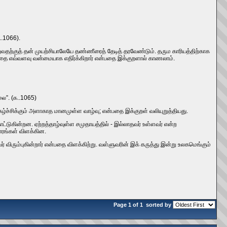
..1066).
ாற்றுவதற்குத்‌ தன்‌ முயற்சியாலேயே தண்ணீரைத்‌ தேடித்‌ தரவேண்டும்‌. தரும காரியத்திற்காக
 இரப்பதை எவ்வளவு வன்மையாக எதிர்க்கிறார்‌ என்பதை இக்குறளால்‌ காணலாம்‌.
லை”. (க..1065)
கழ்ச்சிக்கும்‌ அளாகாத மானமுள்ள வாழ்வு; என்பதை இக்குறள்‌ வலியுறுத்தியது.
ாட்டுகின்றன. ஏற்றத்தாழ்வுள்ள சமுதாயத்தில்‌ - இல்லாதவர்‌ உள்ளவர்‌ என்ற
ரங்கள்‌ விளக்கின.
ிரும்புகின்றார்‌ என்பதை விளக்கிற்று. வள்ளுவரின்‌ இக்‌ கருத்து இன்று உலகமெங்கும்‌
Page 1 of 1
sorted by