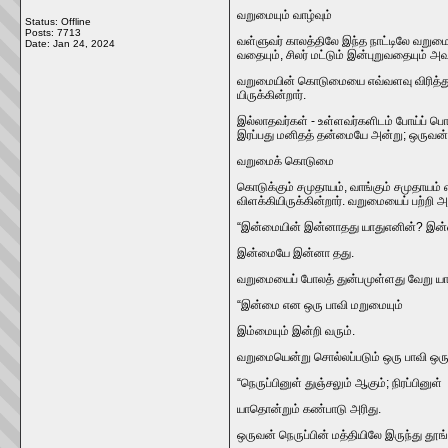
வறுமையும்‌ வாழ்வும்‌
Status: Offline
Posts: 7713
வள்ளுவர்‌ காலத்திலே இந்த நாட்டிலே வறுமையால்
Date:
Jan 24, 2024
வதையும்‌, சிலர்‌ மட்டும்‌ இன்புறுவதையும்‌ அ
வறுமையின்‌ கொடுமையை எவ்வளவு விரித்துரைக
யிருக்கின்றார்‌.
இல்லாதவர்கள்‌ - உள்ளவர்களிடம்‌ போய்ப்‌ பொ
இரப்பது மனிதத்‌ தன்மையே அன்று; ஒருவன்‌ 
வறுமைக்‌ கொடுமை
கொடுக்கும்‌ சமுதாயம்‌, வாங்கும்‌ சமுதாயம
விளக்கியிருக்கின்றார்‌. வறுமையைப்‌ பற்றி அ
“இன்மையின்‌ இன்னாதது யாதுஎனின்‌? இன்
இன்மையே இன்னா தது.
வறுமையைப்‌ போலத்‌ துன்பமுள்ளது வேறு யா
“இன்மை என ஒரு பாவி மறுமையும்‌
இம்மையும்‌ இன்றி வரும்‌.
வறுமையென்று சொல்லப்படும்‌ ஒரு பாவி ஒருவ
“நெருப்பினுள்‌ துஞ்சலும்‌ ஆகும்‌; நிரப்பினுள்‌
யாதொன்றும்‌ கண்பாடு அரிது.
ஒருவன்‌ நெருப்பின்‌ மத்தியிலே இருந்து தூங