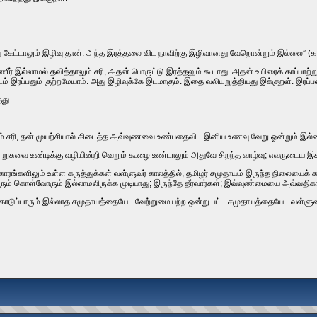
ந்து கேட்டாலும்‌ இழிவு தான்‌. அந்த இரத்தலை விட நாவிற்கு இழிவானது வேறொன்றும்‌ இல்லை” (க
தண்ணீர்‌ இல்லாமல்‌ தவித்தாலும்‌ சரி, அதன்‌ பொருட்டு இரத்தலும்‌ கூடாது. அதன்‌ உயிரைக்‌ காப்ப
ிறரிடம்‌ இரப்பதும்‌ குற்றமேயாம்‌. அது இழிவுக்கே இடமாகும்‌. இதை வலியுறுத்தியது இக்குறள்‌.
தது
லும்‌ சரி, தன்‌ முயற்சியால்‌ கிடைத்த அவ்வுணவை உண்பதைவிட இனிய உணவு வேறு ஓன்றும்‌ இல்
ு; அறுசுவை உண்டிக்கு வழியின்றி வெறும்‌ கூழை உண்டாலும்‌ அதுவே சிறந்த வாழ்வு; எவருடைய இ
்‌களிலும்‌ உள்ள கருத்துக்கள்‌ வள்ளுவர்‌ காலத்தில்‌, தமிழர்‌ சமுதாயம்‌ இருந்த நிலையைக்‌ க
ும்‌ கொள்வோரும்‌ இல்லாமலிருக்க முடியாது; இருந்தே தீர்வார்கள்‌; இவ்வுண்மையை அவ்வதிகா
டுப்‌பாரும்‌ இல்லாத சமுதாயத்தையே - வேற்றுமையற்ற ஒன்று பட்ட சமுதாயத்தையே - வள்ளுவர்‌ வ