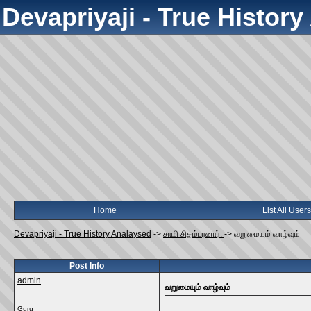
Devapriyaji - True Histor
Home
List All Users
Devapriyaji - True History Analaysed
->
சாமி சிதம்பரனார்.
->
வறுமையும்‌ வாழ்வும்‌
Post Info
admin
வறுமையும்‌ வாழ்வும்‌
Guru