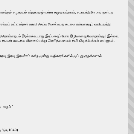
லத்துச்‌ சமுதாயம்‌ ஏற்றத்‌ தாழ்‌ வுள்ள சமுதாயந்தான்‌, சமாயத்திலே பலர்‌ துன்புறு
செல்வம்‌ உள்ளவர்கள்‌ உதவி செய்ய வேண்டியது கடமை என்பதையும்‌ வலியுறுத்தி
றரிடம்‌ ஏதொன்றையும்‌ இரக்கக்கூடாது. இரப்‌பதைப்‌ போல இழிவானது வேறொன்றும்‌ இல்லை.
டவுள்‌ படைக்க வில்லை; என்று அணித்தரமாகக்‌ கூறி யிருக்கின்றார்‌ வள்ளுவர்‌.
வு, இரவு, இரவச்சம்‌ என்ற மூன்று அதிகாரங்களில்‌ முப்பது குறள்களால்‌
 வரும்‌.”
ு.”(கு.1049)