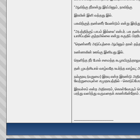
“ஆவிற்கு நீர்‌என்று இரப்பினும்‌, நாவிற்கு
இரவின்‌ இளி வந்தது இல்‌.
பசுவிற்குத்‌ தண்ணீர்‌ வேண்டும்‌ என்று இர
“அபத்திற்குப்‌ பாபம்‌ இல்லை' என்பர்‌. பசு 
யாசிப்பதில்‌ குற்றமில்லை என்று கருதிப்‌ ப
“தெண்ணீர்‌ அடுப்புற்கை ஆயினும்‌ தாள்‌ தந்
உண்ணலின்‌ ஊங்கு இனியது இல்‌.
தெளிந்த நீர்‌ போல்‌ சமைத்த கூழாயிருந்தா
தன்‌ முயற்சியால்‌ வாழ்வதே உயர்ந்த வாழ்வ
நல்குரவு (வறுமை) இரவு என்ற இரண்டு அதிகாரங
வேற்றுமையுள்ள சமுதாயத்தில்‌ - கொடுப்போர
இரவச்சம்‌ என்ற அதிகாரம்‌, கொள்வோரும்‌ கொ
பரந்து வளர்ந்து வருவதைக்‌ காண்கின்றோம்‌.
__________________