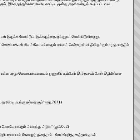
ரும்‌. இக்கருத்துக்களே மேலே காட்டிய மூன்று குறள்களிலும்‌ கூறப்பட்டவை.
்கள்‌ இருக்க வேண்டும்‌; இக்‌கருத்தை இக்குறள்‌ வெளியிடுகின்றது.
ெண்பாக்கள்‌ விளக்கின. எல்லாரும்‌ எல்லாச்‌ செல்வமும்‌ எய்தியிருக்கும்‌ சமுதாயத்தில்‌
உள்ள பத்து வெண்பாக்களையும்‌ நுணுகிப்‌ படிப்போர்‌ இரத்தலைப்‌ போல்‌ இழிவில்லை
து கோடி மடங்கு நல்லதாகும்‌” (ஞூ.7071)
ைப்‌ போலவே எங்கும்‌ அலைந்து அழிக” (ஞு.1062)
 அறியாமையால்‌ கோழைத்‌ தனத்தால்‌ - சோம்பேறித்தனத்தால்‌ தான்‌