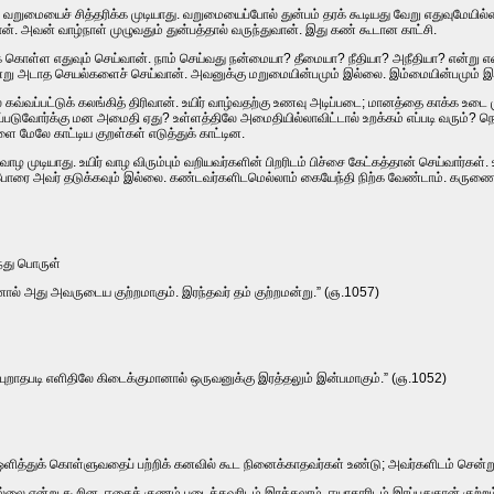
மையைச்‌ சித்தரிக்க முடியாது. வறுமையைப்போல்‌ துன்பம்‌ தரக்‌ கூடியது வேறு எதுவுமேயில்
. அவன்‌ வாழ்நாள்‌ முழுவதும்‌ துன்பத்தால்‌ வருந்துவான்‌. இது கண்‌ கூடான காட்சி.
துக்‌ கொள்ள எதுவும்‌ செய்வான்‌. நாம்‌ செய்வது நன்மையா? தீமையா? நீதியா? அநீதியா? என்று
ென்று அடாத செயல்களைச்‌ செய்வான்‌. அவனுக்கு மறுமையின்பமும்‌ இல்லை. இம்மையின்பமும
்வப்‌பட்டுக்‌ கலங்கித்‌ திரிவான்‌. உயிர்‌ வாழ்வதற்கு உணவு அடிப்‌படை; மானத்தை காக்க உடை
டுவோர்க்கு மன அமைதி ஏது? உள்ளத்திலே அமைதியில்லாவிட்டால்‌ உறக்கம்‌ எப்படி வரும்‌? நெருப்
ளை மேலே காட்டிய குறள்கள்‌ எடுத்துக்‌ காட்டின.
ாழ முடியாது. உயிர்‌ வாழ விரும்பும்‌ வறியவர்களின்‌ பிறரிடம்‌ பிச்சை கேட்கத்தான்‌ செய்வார
ோரை அவர்‌ தடுக்கவும்‌ இல்லை. கண்டவர்களிடமெல்லாம்‌ கையேந்தி நிற்க வேண்டாம்‌. கருணைநிரம
்து பொருள்‌
ால்‌ அது அவருடைய குற்றமாகும்‌. இரந்தவர்‌ தம்‌ குற்றமன்று.” (ஞ.1057)
்புறாதபடி எளிதிலே கிடைக்குமானால்‌ ஒருவனுக்கு இரத்தலும்‌ இன்பமாகும்‌.” (ஞ.1052)
ஒளித்துக்‌ கொள்ளுவதைப்‌ பற்றிக்‌ கனவில்‌ கூட நினைக்காதவர்கள்‌ உண்டு; அவர்களிடம்‌ சென்
்லை என்று கூறின. ஈகைக்‌ குணம்‌ படைத்தவரிடம்‌ இரக்கலாம்‌. ஈயாதாரிடம்‌ இரப்பதுதான்‌ குற்ற