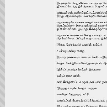
இவற்றை விட வேறு விளக்கமான முறையிலே வறு
இம்மையிலே எந்த இன்பத்தையும்‌ பெறமாட்டான்‌
வறியவன்‌ தன்‌ வயிற்றுப்‌ பாட்டைத்‌ தணித்
இராது. அதலால்‌ நெறியில்லா நெறியிலே ச
வறுமைக்கு அளானவன்‌ என்றும்‌ கவலையால்‌ கவ
கிடைப்பதில்லை. இவை மூன்றுக்கும்‌ கவலைப்ப
ருப்போர்‌ உறங்கவே முடியாது. இக்கருத்துக்க
வறுமையுள்ளவர்கள்‌ எல்லோரும்‌ மானமுடன்‌ வ
விரும்பவில்லை. ஆயினும்‌ வறுமையால்‌ இரப்ப
“இரக்க இரத்தக்கார்க்‌ காணின்‌; கரப்பின்‌
அவர்‌ பழி; தம்பழி அன்று.
இரக்கத்‌ தக்கவரைக்‌ கண்டால்‌ அவரிடம்‌ இரந
பெறுக்‌. அவர்‌ இல்லையென்று மறைப்பார்‌. அன
“இன்பம்‌ ஒருவற்கு இரத்தல்‌; இரந்தவை
துன்பம்‌ உறாஅ வரின்‌.
தான்‌ இரந்து கேட்ட பொருள, தன்‌ மனம்‌ துன
“இரத்தலும்‌ ஈதலே போலும்‌, கரத்தல்‌
கனவிலும்‌ தேற்றாதார்‌ மாட்டு
தன்னிடம்‌ இருப்பதை இரப்போர்க்கு ஈயாமல்‌ 
இந்த மூன்று குறள்களும்‌ இரத்தலால்‌ இழிவில