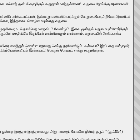
லை. எல்லாத்‌ துன்பங்களுக்கும்‌ அதுதான்‌ ஊற்றுக்கேணி. வறுமை நோய்க்கு அளானவன்‌
 எண்ணிப்‌ பார்க்கமாட்டான்‌; இவ்வாறு எண்ணிப்‌ பார்க்கும்‌ பொறுமையோ,அறிவோ அவனிடம்‌
்‌ இல்லை; இத்தகைய கொடுமையுள்ளது வறுமை.
 முதன்மை; உடல்‌ நலம்பெற உறைவிடம்‌ வேண்டும்‌. இவை மூன்றும்‌ வறுமையுள்ளோர்க்குக்‌
பின்‌ மத்தியிலே இருப்போர்‌ உறங்கினாலும்‌ உறங்கலாம்‌. வறுமையில்‌ பிணிப்புண்டி
்கள்‌. உயிரை வைத்துக்‌ கொள்ள ஏதாவது செய்து தரவேண்டும்‌. அல்லவா? இரப்பதை வள்ளுவர்‌
்பியவர்களிடம்‌ இரக்கலாம்‌; பொருள்‌ பெறலாம்‌ என்று கூறுகின்றார்‌.
று ஓன்றை இரத்தல்‌ இரத்தலாகாது; அது ஈவதைப்‌ போலவே இன்பந்‌ தரும்‌.” (கு.1054)
ம்‌. வேண்டிய பொருள்‌ எளிதிலே கிடைக்குமானால்‌ இரப்பதிலும்‌ ஒரு இன்பம்‌ உண்டு.