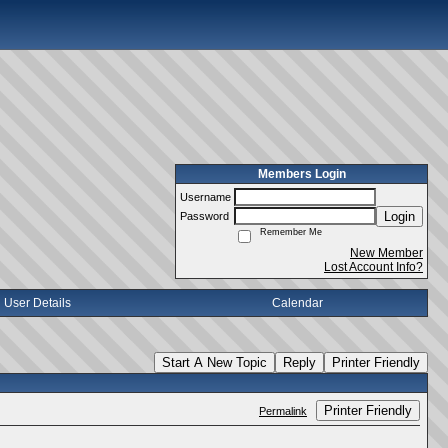
Members Login
Username
Login
Password
Remember Me
New Member
Lost Account Info?
User Details
Calendar
Start A New Topic
Reply
Printer Friendly
Printer Friendly
Permalink