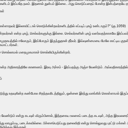
தமர்களிடம்‌ இரப்பதே நலம்‌. இதனால்‌ துன்பம்‌ இல்லை.. அது கொடுப்பதைப்‌ போன்ற இன்பத்தையே த
ள்‌
்ளாதவர்‌ இல்லாவிட்டால்‌ கொடுக்கின்றவர்களிடத்தில்‌ எப்படிப்‌ புகழ்‌ உண்டாகும்‌?” (ஞ.1059)
ன்றவர்கள்‌ என்ற புகழ்‌, செல்வர்களுக்கு இல்லை. செல்வர்களின்‌ புகழ்‌ வளர்வதற்காகவே இரப்பவர
தாயத்தில்‌ ஈவோரும்‌, இரப்போரும்‌ இருந்துதான்‌ தீர்வர்‌. இவ்‌வுண்மையை மேலே காட்டிய குறள்‌ வ
கமாட்டார்கள்‌.
சொல்லாமல்‌ மறைமுகமாகச்‌ சொல்லியிருக்கின்றார்‌.
ன்ற அதிகாரத்திலே காணலாம்‌. இரவு அச்சம்‌ - இரப்பதற்கு அஞ்ச வேண்டும்‌. அவ்வதிகாரத்தில்‌ 
்‌
த்து உதவுகின்ற கண்போல சிறந்தவரிடத்திலும்‌, ஒன்னை இரந்து வாங்கிக்‌ கொள்ளாமல்‌ இருப்ப
வாழ வேண்டும்‌ என்று கடவுள்‌ விரும்பினால்‌, இத்தகைய உலகைப்‌ படைத்த கடவுள்‌, அந்த இரவலர
த்து வாழும்படி, படைக்கவில்லை. பிச்சையெடுப்பது தலைவிதி என்று சொல்லுவது புரட்டு மக்கள்‌
வித்தது இக்குறள்‌.