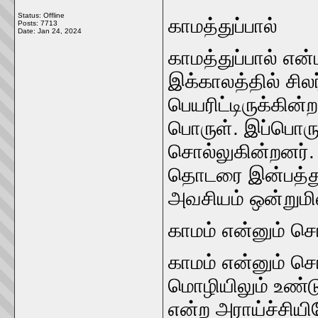
Status: Offline
காமத்துப்பால்‌
Posts: 7713
Date:
Jan 24, 2024
காமத்துப்பால்‌ எ
இக்காலத்தில்‌ சிலர
பெயரிட்டிருக்‌கின்
பொருள்‌. இப்‌பொரு
சொல்லுகின்றனர்‌.
தொடரை இன்பத்துப்
அவசியம்‌ ஒன்றும
காமம்‌ என்னும்‌ சொ
காமம்‌ என்னும்‌ ச
மொழியிலும்‌ உண்
என்ற அராய்ச்சிய