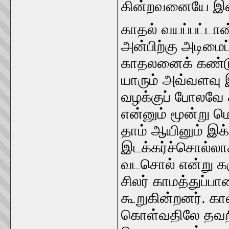
கின்றவனையே இவ்வா
காதல்‌ வயப்பட்டா
அன்பிற்கு அடிமைப்
காதலனைக்‌ கண்டு
யாரும்‌ அவ்வளவ
வழக்குப்‌ போலவே க
என்னும்‌ மூன்று
தாம்‌ ஆயினும்‌ இக
இடக்கர்ச்‌சொல்ல
வடசொல்‌ என்று கரு
சிலர்‌ காமத்துப்பா
கூறுகின்றனர்‌. கா
கொள்வதிலே தவறில