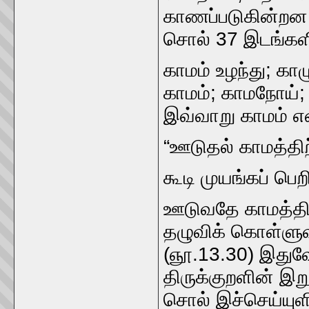
காணப்படுகின்றன. 
சொல்‌ 37 இடங்களி
காமம்‌ உழந்து; காழ
காமம்‌; காமநோய்‌;
இவ்வாறு காமம்‌ என
“ஊடுதல்‌ காமத்திற
கூடி முயங்கப்‌ பெறி
ஊடுவதே காமத்திற்கு
தழுவிக்‌ கொள்ளு
(ஞூ.13.30) இதுவே
திருக்குறளின்‌ இற
சொல்‌ இச்‌செய்யுளி