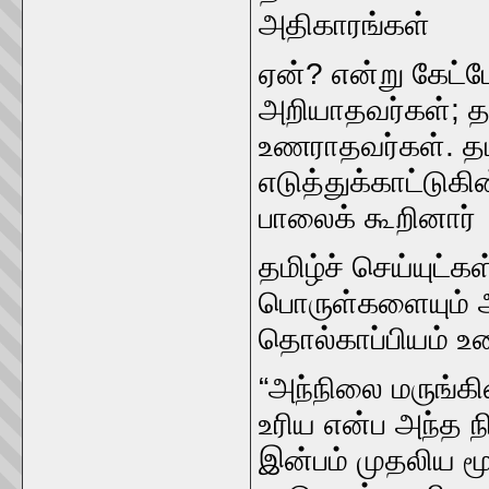
அதிகாரங்கள்‌
ஏன்‌? என்று கேட்ப
அறியாதவர்கள்‌; த
உணராதவர்கள்‌. தமிழ
எடுத்துக்காட்டுக
பாலைக்‌ கூறினார்‌
தமிழ்ச்‌ செய்யுட்க
பொருள்களையும்‌ அ
தொல்காப்பியம்‌ உ
“அந்நிலை மருங்கின
உரிய என்ப அந்த நி
இன்பம்‌ முதலிய ம