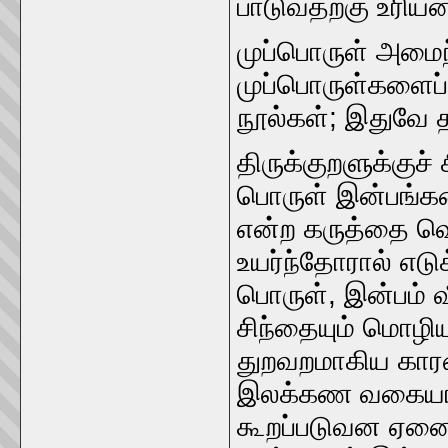
பாடுவதற்கு உரியன 
முப்பொருள்‌ அமைந
முப்பொருள்களைப்‌ 
நூல்கள்‌; இதுவே 
திருக்குறளுக்குச்‌
பொருள்‌ இன்பங்களை
என்ற கருத்தை வெளி
உயர்ந்தோரால்‌ எடு
பொருள்‌, இன்பம்‌ 
சிந்தையும்‌ மொழி
துறவறமாகிய கார
இலக்கண வகையால்‌
கூறப்படுவன ஏனை ம