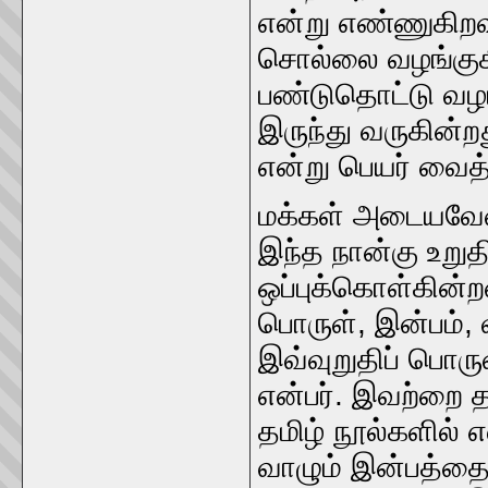
என்று எண்ணுகிறவர
சொல்லை வழங்குகி
பண்டுதொட்டு வழங
இருந்து வருகின்றத
என்று பெயர்‌ வைத்த
மக்கள்‌ அடையவேண்ட
இந்த நான்கு உறுதி
ஒப்புக்கொள்கின்றன
பொருள்‌, இன்பம்‌
இவ்‌வுறுதிப்‌ பொ
என்பர்‌. இவற்றை தர்
தமிழ்‌ நூல்களில்‌ 
வாழும்‌ இன்பத்தைய