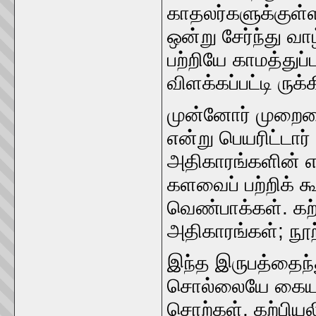
காதலர்களுக்குள்ள
ஒன்று சேர்ந்து 
பற்றியே காமத்துப்ப
விளக்கப்பட்டி ருக
முன்னோர்‌ முறையைப
என்று பெயரிட்டார்‌
அதிகாரங்களின்‌ 
களவைப்‌ பற்றிக்‌ 
வெண்பாக்கள்‌. கற்
அதிகாரங்கள்‌; நூ
இந்த இருபத்தைந்த
சொல்லையே கையாண்
சொற்கள்‌, கற்பியல