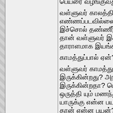
பெயரை வழங்குவது
வள்ளுவர்‌ காலத்த
எண்ணப்படவில்லை. 
இச்சொல்‌ தண்ணீர
தான்‌ வள்ளுவர்‌
தாராளமாக இயங்க 
காமத்துப்பால்‌ ஏன்‌
வள்ளுவர்‌ காமத்
இருக்கின்றது? அற
இருக்‌கின்றதா? ப
ஒருத்தி யும்‌ மணந்
யாருக்கு என்ன பயன்
தான்‌ என்ன பயன