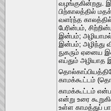
வழங்குகின்றது. இன
பிற்காலத்தில்‌ ம
வளர்ந்த காலத்தில்
பேரின்பம்‌, சிற்றின
இன்பம்‌; அழியாமல்‌ 
இன்பம்‌; அழிந்து வ
நுகரும்‌ ஏனைய இன்ப
எய்தும்‌ அழியாத இ
தொல்காப்பியத்தில
காமக்கூட்டம்‌ (தொ
காமக்கூட்டம்‌ என்பத
என்று உரை கூறுகின்
உள்ள காமத்துப்‌ ப