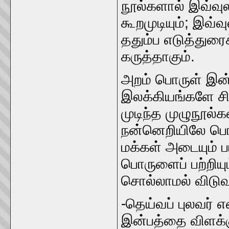
நூல்களால்‌ இவ்‌வு
கூறமுடியும்‌; இவ்
ததும்ப எடுத்துரைக
கருத்தாகும்‌.
அறம்‌ பொருள்‌ இன்
இலக்கியங்களே சி
முடிந்த முழுநூல்கள
நன்னெறியிலே பொரு
மக்கள்‌ அடையும்‌ ப
பொருளைப்‌ பற்றியு
சொல்லாமல்‌ விடுவது
-தெய்வப்‌ புலவர்‌
இன்பத்தை விளக்கும்