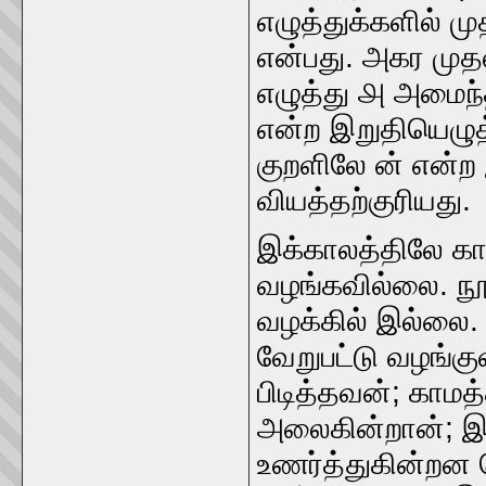
எழுத்துக்களில்‌ ம
என்பது. அகர முதல 
எழுத்து ௮ அமைந்‌த
என்ற இறுதியெழுத
குறளிலே ன்‌ என்ற
வியத்தற்குரியது.
இக்காலத்திலே கா
வழங்கவில்லை. நூ
வழக்கில்‌ இல்லை.
வேறுபட்டு வழங்கு
பிடித்தவன்‌; காமத
அலைகின்றான்‌; இ
உணர்த்துகின்றன ப