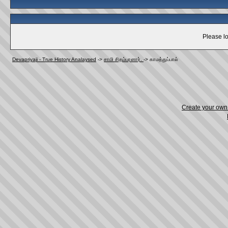
Please lo
Devapriyaji - True History Analaysed
->
சாமி சிதம்பரனார்.
->
காமத்துப்பால்‌
Create your ow