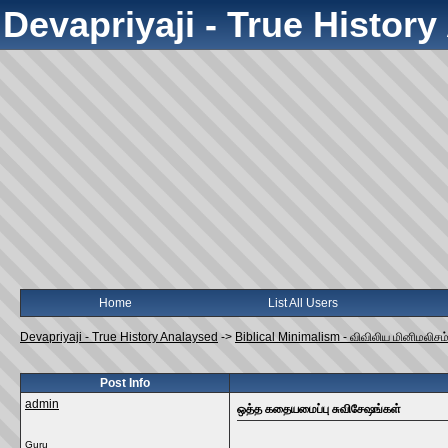
Devapriyaji - True Histor
Home
List All Users
Devapriyaji - True History Analaysed
->
Biblical Minimalism - விவிலிய மினிமலிசம
Post Info
admin
ஒத்த கதையமைப்பு சுவிசேஷங்கள்
Guru