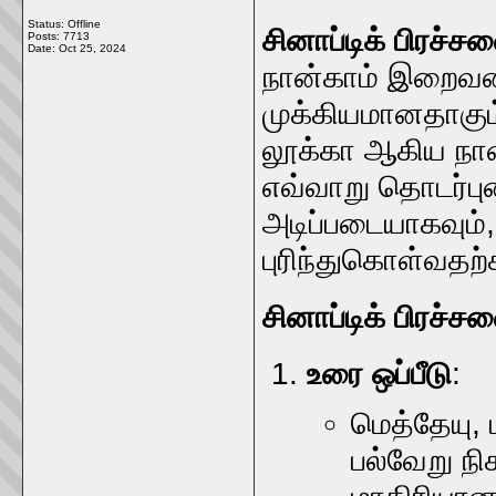
Status: Offline
சினாப்டிக் பிரச்
Posts: 7713
Date:
Oct 25, 2024
நான்காம் இறைவன
முக்கியமானதாகும்.
லூக்கா ஆகிய நான
எவ்வாறு தொடர்ப
அடிப்படையாகவும்
புரிந்துகொள்வதற
சினாப்டிக் பிரச்
உரை ஒப்பீடு
:
மெத்தேயு, 
பல்வேறு நி