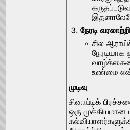
கருதப்படுவ
இதனாலேயே 
நேரடி வரலாற்ற
சில ஆராய்ச
நேரடியாக 
வாழ்க்கையை
உண்மை என்
முடிவு
சினாப்டிக் பிரச்
ஒரு முக்கியமான 
கல்வியாளர்களுக்