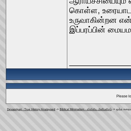
ஆராய்ச்சியையும் ஏ
கொள்ள, உரையாடல்
உருவாகின்றன என்
இப்பரப்பின் மைய
_____________
Please lo
Devapriyaji - True History Analaysed
->
Biblical Minimalism - விவிலிய மினிமலிசம்
->
ஒத்த கதையம