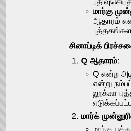
பதிவுசெய்த
மார்கு முன
ஆதாரம் எனக
புத்தகங்கள
சினாப்டிக் பிரச்ச
Q ஆதாரம்
:
Q என்ற அடி
என்று நம்ப
லூக்கா புத
எடுக்கப்பட
மார்க் முன்னு
மார்கு பு