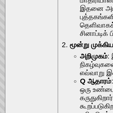
மாதிரியா
இதனை அடி
புத்தகங்கள
தெளிவாகக்
சினாப்டிக்
மூன்று முக்கி
அறிமுகம்
:
நிகழ்வுகளை
எவ்வாறு 
Q ஆதாரம்
ஒரு உண்ம
கருதுகிறார
கூறப்படுக