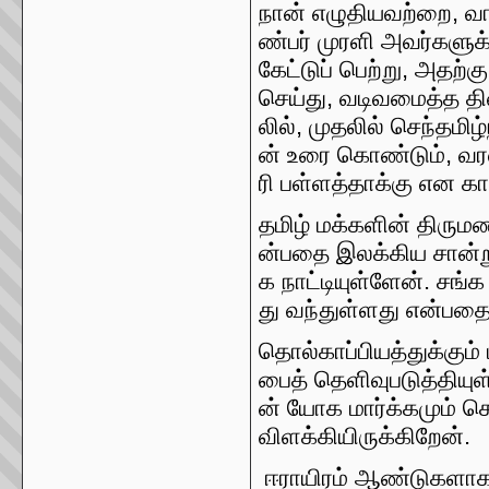
,
நான்
எழுதியவற்றை
வா
ண்பர்
முரளி
அவர்களுக்
,
கேட்டுப்
பெற்று
அதற்கு
,
செய்து
வடிவமைத்த
த
,
லில்
முதலில்
செந்தமிழ்
,
ன்
உரை
கொண்டும்
வர
ரி
பள்ளத்தாக்கு
என
கா
தமிழ்
மக்களின்
திரும
ன்பதை
இலக்கிய
சான்
.
க
நாட்டியுள்ளேன்
சங்க
து
வந்துள்ளது
என்பதை
தொல்காப்பியத்துக்கும்
பைத்
தெளிவுபடுத்தியு
ன்
யோக
மார்க்கமும்
க
.
விளக்கியிருக்கிறேன்
ஈராயிரம்
ஆண்டுகளா