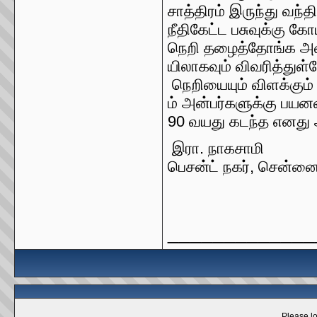
சாத்திரம்
இருந்து
வந்த
நீதிகேட்ட
பசுவுக்கு
கோய
நெறி
தழைத்தோங்க
அவ
யிலாகவும்
விவரித்துள்
நெறியையும்
விளக்கும்
ம்
அன்பர்களுக்கு
பயனள
90
வயது
கடந்த
எனது
.
இரா
நாகசாமி
,
பெசன்ட்
நகர்
சென்ன
_____________
Please lo