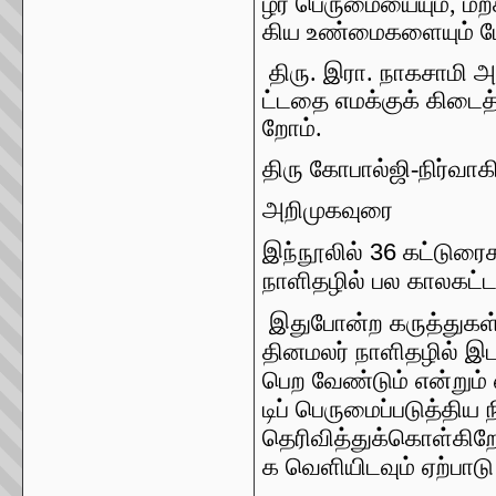
ழர்
பெருமையையும்
,
மறக
கிய
உண்மைகளையும்
ப
திரு
.
இரா
.
நாகசாமி
அ
ட்டதை
எமக்குக்
கிடைத
றோம்
.
திரு
கோபால்ஜி-நிர்வாக
அறிமுகவுரை
36
இந்நூலில்
கட்டுரை
நாளிதழில்
பல
காலகட்ட
இதுபோன்ற
கருத்துகள
தினமலர்
நாளிதழில்
இட
பெற
வேண்டும்
என்றும்
டிப்
பெருமைப்படுத்திய
தெரிவித்துக்கொள்கிற
க
வெளியிடவும்
ஏற்பாடு