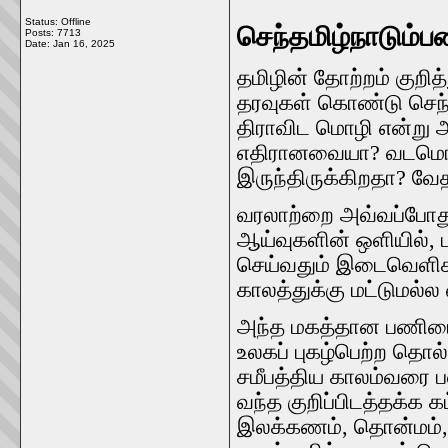
Status: Offline
செந்தமிழ்
நாடும்
பண
Posts: 7713
Date:
Jan 16, 2025
தமிழின்
தோற்றம்
குறித
தரவுகள்
கொண்டு
செந
திராவிட
மொழி
என்று
எதிரானவையா
?
வடமொ
இருந்திருக்கிறதா
?
வே
வரலாற்றை
அவ்வப்போத
ஆய்வுகளின்
ஒளியில்
,
செய்வதும்
இடைவெளி
காலத்துக்கு
மட்டுமல்ல
அந்த
மகத்தான
பணியை
உலகப்
புகழ்பெற்ற
தொல்
சமீபத்திய
காலம்வரை
ப
வந்த
குறிப்பிடத்தக்க
க
இலக்கணம்
,
தொன்மம்