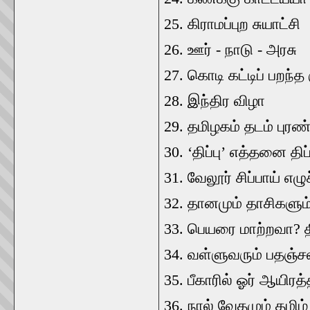
25. கிராமப்புற சுயாட்சி
26. ஊர் - நாடு - அரசு
27. கொடி கட்டிப் பறந்த க
28. இந்திர விழா
29. தமிழகம் தடம் புரண
30. ‘திப்பு’ எத்தனை திப
31. வேலூர் சிப்பாய் எழுச
32. தானமும் தாசிகளும
33. பெயரை மாற்றவா? 
34. வள்ளுவரும் பதஞ்ச
35. பீகாரில் ஓர் ஆயிரத
36. நால் வேதமும் தமிழ