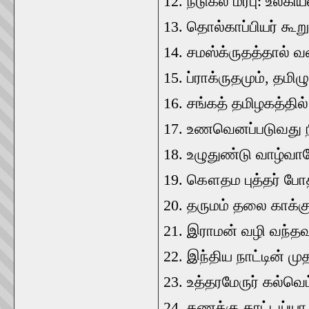
12. நடுகல் மரபு: உலகியல
13. தொல்காப்பியர் கூற
14. சமஸ்க்ருதத்தால் வ
15. ப்ராக்ருதமும், தமிழ
16. சங்கத் தமிழகத்தி
17. உணவெனப்படுவது ந
18. உழுதுண்டு வாழ்வார
19. கௌதம புத்தர் போத
20. தருமம் தலை காக்கு
21. இராமன் வழி வந்த
22. இந்திய நாட்டின் ம
23. உத்தரமேருர் கல்வெட
24. கணக்கு காட்டய்யா