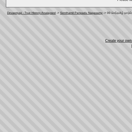
Devapriyaji - True History Analaysed
->
Senthamil Panpadu Nagasamy
->
00 செந்தமிழ் நாடும்
Create your ow