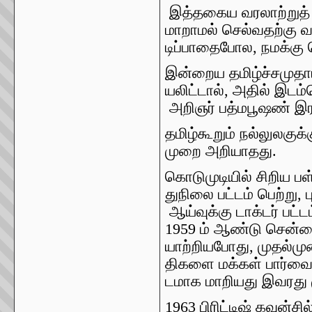
இத்தகைய
வரலாற்றுத்
மாறாமல்
செல்வதற்கு
வ
டிப்பாதைபோல
,
நமக்கு
இன்றைய
தமிழ்ச்சமுதா
யலிட்டால்
,
அதில்
இடம்ப
அறிஞர்
பத்மபூஷண்
இ
தமிழ்கூறும்
நல்லுலகுக்
முறை
அறியாதது
.
கொடுமுடியில்
சிறிய
பள
துநிலை
பட்டம்
பெற்று
,
ஆய்வுக்கு
டாக்டர்
பட்ட
1959
ம்
ஆண்டு
சென்
யாற்றியபோது
,
முதல்ம
திகளை
மக்கள்
பார்வை
டமாக
மாறியது
இவரது
1963
பிரிட்டிஷ்
கவுன்சில