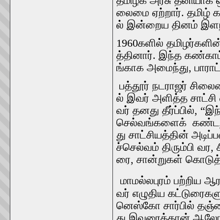
தமிழக
அரசு
தனியாக
லைமை
ஏற்றார்
.
தமிழ்
க
ல்
இன்றைய
தினம்
இள
1960
களில்
தமிழர்களின
த்தினார்
.
இந்த
கண்காட
ங்காக
அமைந்து
,
பாராட
பத்தூர்
நடராஜர்
சிலை
ல்
இவர்
அளித்த
சாட்சி
வர்
தனது
தீர்ப்பில்
, “
இந
செல்வங்களைக்
கண்டற
து
சாட்சியத்தின்
அடிப்
ச்செல்வம்
திரும்பி
வர
,
ரை
,
சான்றுகள்
கொடுத்
மாமல்லபுரம்
பற்றிய
ஆரா
வர்
எழுதிய
கட்டுரைகள
னெஸ்கோ
சார்பில்
தஞ்ச
து
இவரைத்தான்
ஆலோ