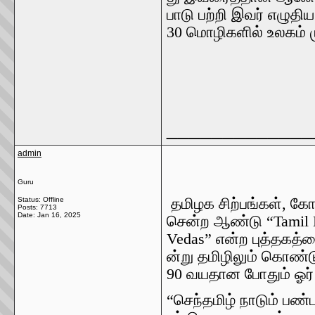
பாடு
பற்றி
இவர்
எழுதிய
30
மொழிகளில்
உலகம்
_____________
admin
Guru
Status: Offline
தமிழக
சிற்பங்கள்
,
கோய
Posts: 7713
Date:
Jan 16, 2025
சென்ற
ஆண்டு
“Tamil 
Vedas”
என்ற
புத்தகத்
ன்று
தமிழிலும்
கொண்ட
90
வயதான
போதும்
ஓர்
“
செந்தமிழ்
நாடும்
பண்பு