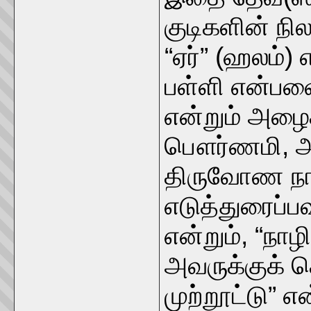
குடிகளின் நில
“ஏர்” (ஹலம்)
பள்ளி என்பவை
என்றும் அழைக
பௌர்ணமி, அ
திருவோண நாள
எடுத்துரைப்ப
என்றும், “நாழ
அவருக்குக் 
முற்றூட்டு” எ