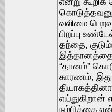
என்று கூறிக்
கொடுத்தவனுக்
வலிமை பெறவும்
பிறப்பு உண்டேல
தந்தை, குடும்
இத்தானத்தை க
“தானம்” கொடு
காரணம், இது 
தியாகத்தின
எய்துகிறான் 
நம்பிக்கை என