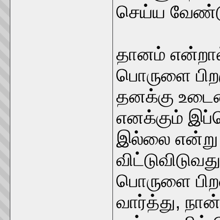
செய்ய வேண்டு
தானம் என்ற
பொருளை பிறரு
தனக்கு உட
எனக்கும் இப்
இல்லை என்று
விட்டுவிடுவத
பொருளை பிறன
வார்த்து, நா