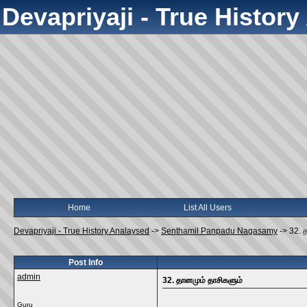
Devapriyaji - True Histor
Home
List All Users
Devapriyaji - True History Analaysed
->
Senthamil Panpadu Nagasamy
->
32. 
Post Info
admin
32. தானமும் தாசிகளும்
Guru