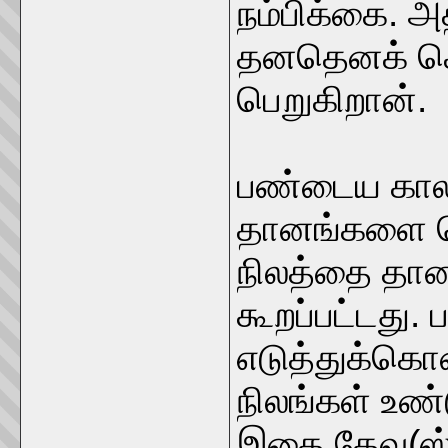
நம்பிக்கை. 
தனதெனக் கொட
பெறுகிறான்.
பண்டைய கால
தானங்களை கொ
நிலத்தை தான
கூறப்பட்டது.
எடுத்துக்கொ
நிலங்கள் உண்
இதை தேவ(ஸ்)