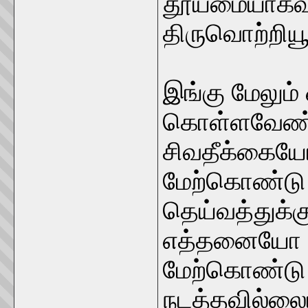
தூய்மையாகவு
திருவொற்றியூ
இங்கு மேலும
கொள்ளவேண்டு
சிவதீக்கை
மேற்கொண்டு த
தெய்வத்துக்க
எத்தனையோ ஆ
மேற்கொண்டு
நடத்தவில்லை