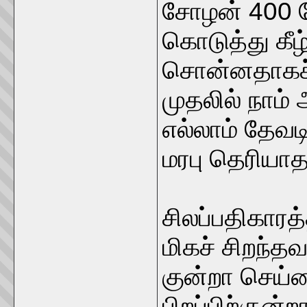
சோழன் 400 
கொடுத்து கீழ
சொன்னதாகச்
முதலில் நாம்
எல்லாம் தேவட
மரபு தெரியா
சிலப்பதிகாரத்
மிகச் சிறந்தவ
குன்றா செய்
பிறப்பிற்குன