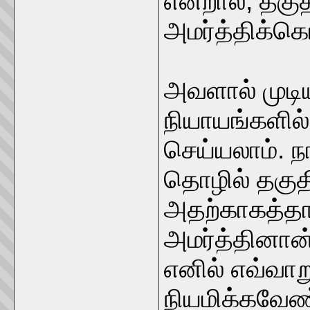
என்றால், தக
அமர்த்திக்க
அவளால் முடி
நியாயங்களில்
செய்யலாம். நா
தொழில் தகு
அதற்காகத்த
அமர்த்தினான்
எனில் எவ்வா
நியமிக்கவேண்