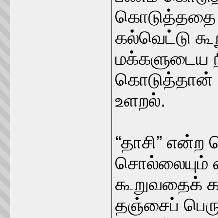
கொடுத்ததை த
கல்வெட்டு கூ
மக்களுடைய நி
கொடுத்தான் எ
உளறல்.
“தாசி” என்ற 
சொல்லையும் வ
கூறுவதைக் கா
தஞ்சைப் பெர