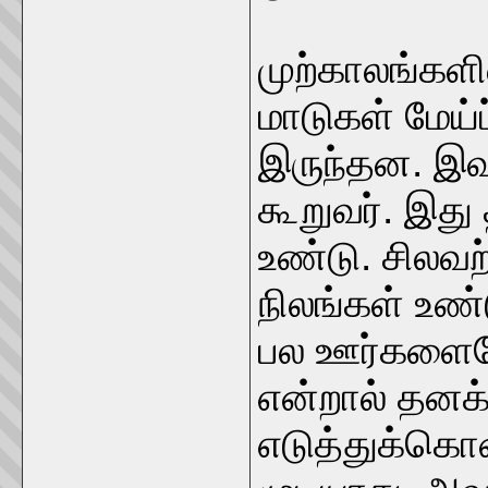
முற்காலங்கள
மாடுகள் மேய்ப
இருந்தன. இவற
கூறுவர். இது
உண்டு. சிலவ
நிலங்கள் உ
பல ஊர்களைய
என்றால் தனக
எடுத்துக்க