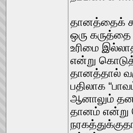
தானத்தைக் கூ
ஒரு கருத்தை 
உரிமை இல்ல
என்று கொடுத
தானத்தால் வர
பதிலாக “பாவம
ஆனாலும் தன
தானம் என்று
நரகத்துக்குத