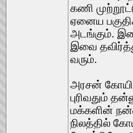
கணி முற்றூட்டு
ஏனைய பகுதி
அடங்கும். இதை
இவை தவிர்த்த
வரும்.
அரசன் கோயில்
புரிவதும் தன்
மக்களின் நன்
நிலத்தில் கோய