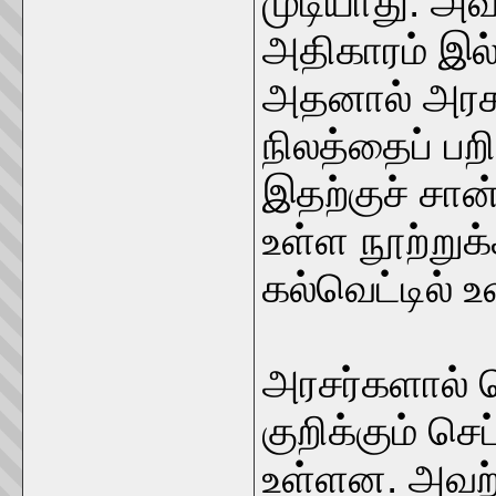
முடியாது. அ
அதிகாரம் இல
அதனால் அரசன்
நிலத்தைப் பற
இதற்குச் சா
உள்ள நூற்று
கல்வெட்டில் 
அரசர்களால் 
குறிக்கும் செ
உள்ளன. அவற்ற