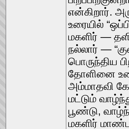
என்கிறார். அ
உரையில் “ஒப
மகளிர் — தளிய
நல்லார் — “
பொருந்திய பிற
தோளினை உடை
அம்மாதவி க
மட்டும் வாழ்ந்
பூண்டு, வாழ்ந
மகளிர் மாண்பு