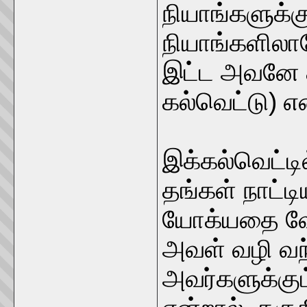
நியாங்களுக்க
நியாங்களிலா
இட்ட அவனே க
கல்வெட்டு) எ
இக்கல்வெட்டி
தங்கள் நாட்ட
யோக்யதை வேண
அவள் வழி வந்
அவர்களுக்கும