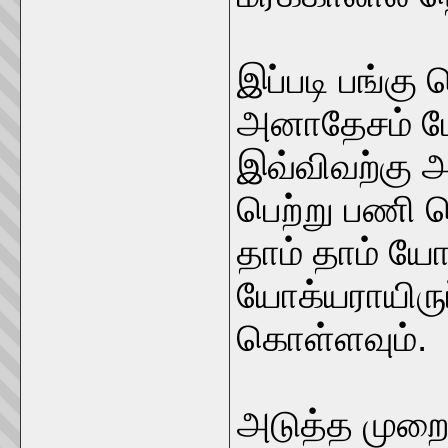
இப்படி பங்கு 
அனாதேசம் போ
இவ்விவற்கு 
பெற்று பணி ச
தாம் தாம் யோ
யோக்யராயிருப
கொள்ளவும்.
அடுத்த முறை 