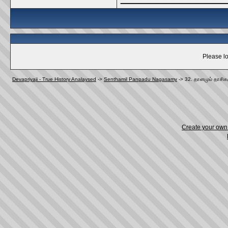
Please lo
Devapriyaji - True History Analaysed
->
Senthamil Panpadu Nagasamy
->
32. தானமும் தாசிக
Create your ow