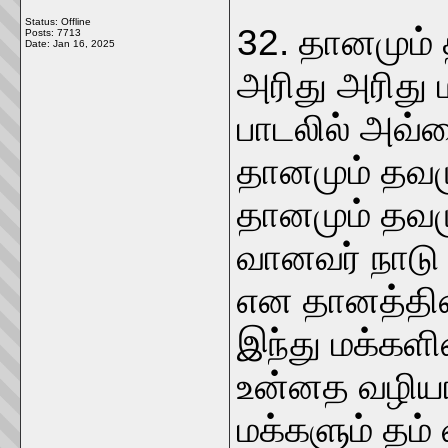
Status: Offline
32. தானமும் 
Posts: 7713
Date:
Jan 16, 2025
அரிது அரிது 
பாடலில் அவ்வை
தானமும் தவம
தானமும் தவம
வானவர் நாடு 
என தானத்தின்
இந்து மக்களி
உன்னத வழியா
மக்களும் தம்