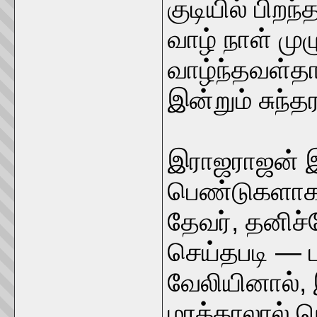
குடியில் பிற
வாழ் நாள் முழ
வாழ்ந்தவள்த
இன்றும் சுந்
இராஜராஜன் இ
பெண்டுகளாக ந
தேவர், தனிச
செய்தபடி — ப
வேலியினால்,
மரக்காலால் ந