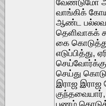
வேண்டுமோ அந
வாங்கிக் கோ
ஆண்ட பல்லவ 
தெளிவாகக் க
கை கொடுத்து
எடுப்பித்து, 
செய்வோர்க்கு
செய்து கொடுத
இராஜ இராஜ 
குந்தவையார்,
பணம் கொடுத்