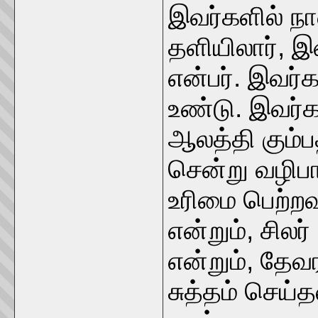
இவர்களில் நான
தளியிலார், இ
என்பர். இவர்
உண்டு. இவர்க
ஆலத்தி கும்ப
சென்று வழிப
உரிமை பெற்றவர
என்றும், சிலர
என்றும், தேவ
சுத்தம் செய்த