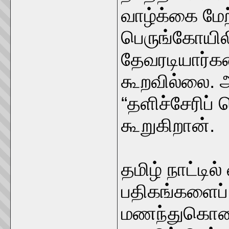
வாழ்க்கை மே
பெருங்கோயில
தேவரடியார்க
கூறவில்லை. 
“தளிச்சேரிப்
கூறுகிறான்.
தமிழ் நாட்டி
பதிகங்களைப் ப
மணந்துகொண்