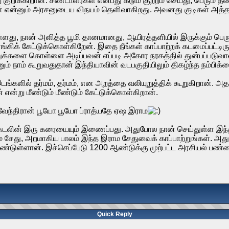
ுறிக்கிறான். சண்டாளர்கள் என்பது கடும் குற்றம் செய்து, பெரும் 
என்னும் அரசனுடைய விநயம் தெளிவாகிறது. அவனது குடிகள் அத்தனை 
ள்ளது, நான் அளித்த பூமி தானமானது, ஆயிரத்தளியில் இருக்கும் பெ
க் கேட்டுக்கொள்கிறேன். இதை நீங்கள் காப்பாற்றக் கடமைப்பட்டிருக்க
்களை கொள்ளை அடிப்பவன் எப்படி அகோர நரகத்தில் துன்பப்படுவான் 
ம் நாம் கூறுவதுதான் இந்தியாவின் வடபகுதியிலும் திகழ்ந்த நம்பிக்
இடங்களில் தர்மம், தர்மம், என அறத்தை வலியுறுத்திக் கூறுகிறான்.
என்று மீண்டும் மீண்டும் கேட்டுக்கொள்கிறான்.
திவேந்திரான் பூயோ பூயோ ப்ராத்யதே ஏஷ இராம
 கடலின் இரு கரையையும் இணைப்பது. அதுபோல நான் செய்துள்ள இந
சேது, அறமாகிய பாலம் இந்த இராம சேதுவைக் காப்பாற்றுங்கள். அதுப
டுள்ளான். இச்செப்பேடு 1200 ஆண்டுக்கு முற்பட்ட அரசியல் பண்பை
Quick Reply