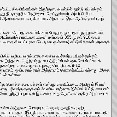
ற்பட்ட சிவலிங்கங்கள் இருந்தன. அவற்றில் நூற்றி எட்டுக்கும்
ிருச்சுற்றில் பிரதிஷ்டை செய்துள்ளார். அவர் பெரிய
்தி ஆவணங்கள் கூறுகின்றன. அதனால் இந்த ஆயிரத்தளி புகழ்
ிஷ்டை செய்து வணங்கினார் போலும். ஒன்பதாம் நூற்றாண்டில்
். அவர்களில் நாராயண பாலன் என்பவன் 855 முதல் 910 வரை
ான். அதை சிவ பட்டராக (பெருமாயனுக்காக) கட்டுவித்தான். அதைக்
ில் வழிபட வரும் பாசுபத சைவ ஆச்சார்ய பரிஷத்துக்கும்,
ொடுத்தான். அதற்கும் தாள பத்திரம்போல் ஒரு செப்பேட்டைக்
ருக்கிறது. சமஸ்க்ருதம் வழக்கு மொழியாக 9-10
ாதம், ஒன்பதாம் நாள் இத்தானம் கொடுக்கப்பட்டுள்ளது. இதை
டில் உள்ளன.
ிறந்த பௌத்த சமய பக்தன் என்பது வெளிப்படை. ஆயினும் இவன்
்களது பரிஷத்துகளுக்கும் வேண்டியதற்காக இச்செப்பேட்டு சாசனம்
களோ, இந்திய நாட்டில் இல்லை எனத் தெளிவாக்குகிற அடிப்படைச்
ள்ள அத்தனை பேரையும், அவரவர் தகுதிக்கு ஏற்ப
்டாள பர்யந்தன் (இறுதியாக சண்டாளர்கள்வரை யதர்கம் மானயதி