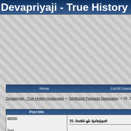
Devapriyaji - True Histor
Home
List All Users
Devapriyaji - True History Analaysed
->
Senthamil Panpadu Nagasamy
->
35. ப
Post Info
admin
35. பீகாரில் ஓர் ஆயிரத்தளி
Guru