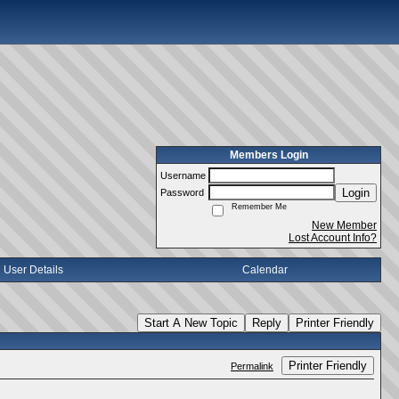
Members Login
Username
Login
Password
Remember Me
New Member
Lost Account Info?
User Details
Calendar
Start A New Topic
Reply
Printer Friendly
Printer Friendly
Permalink