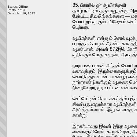
35. பீகாரில் ஓர் ஆயிரத்தளி
Status: Offline
தமிழ் நாட்டில் தஞ்சாவூருக்கு அ
Posts: 7713
Date:
Jan 16, 2025
மேற்பட்ட சிவலிங்கங்களை — மகா
கோயிலுக்கு கும்பாபிஷேகம் செ
பெற்றது.
ஆயிரத்தளி என்னும் சொல்வழக்கு
பராந்தக சோழன் ஆண்ட காலத்தில
ஆண்டான். அவன் 872இல் பீகாரில
குறிக்கும் போது சஹஸ்ர ஆயுதத்
நாராயண பாலன் அந்தக் கோயிலுக்
உணவுக்கும், இருக்கைகளுக்கும்
கொடுத்துள்ளான். பாகல்பூர் என
நூற்றாண்டுகளிலும் ஆணை மொழி
நிறைவேற்ற, குரவபட்டன் என்ப
செப்பேட்டின் தொடக்கத்தில் ப
சிவபெருமானுக்காக ஆயிரத்தளி ஒ
அளித்துள்ளான். இது பௌத்த சமய
சான்று.
இரண்டாவது இவன் இந்த ஆணையை 
வணங்குகிறேன், கூறுகிறேன், ஆ