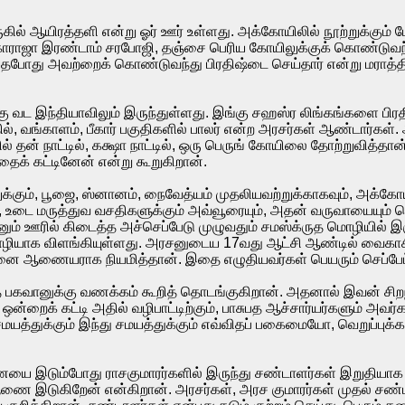
ருகில் ஆயிரத்தளி என்று ஓர் ஊர் உள்ளது. அக்கோயிலில் நூற்றுக்கும் மே
ராஜா இரண்டாம் சரபோஜி, தஞ்சை பெரிய கோயிலுக்குக் கொண்டுவந்து த
ய்தபோது அவற்றைக் கொண்டுவந்து பிரதிஷ்டை செய்தார் என்று மராத
 வட இந்தியாவிலும் இருந்துள்ளது. இங்கு சஹஸ்ர லிங்கங்களை பிரத
், வங்காளம், பீகார் பகுதிகளில் பாலர் என்ற அரசர்கள் ஆண்டார்கள
் தன் நாட்டில், கக்ஷா நாட்டில், ஒரு பெருங் கோயிலை தோற்றுவித்த
தைக் கட்டினேன் என்று கூறுகிறான்.
கும், பூஜை, ஸ்னானம், நைவேத்யம் முதலியவற்றுக்காகவும், அக்கோயில
, உடை மருத்துவ வசதிகளுக்கும் அவ்வூரையும், அதன் வருவாயையும் க
்னும் ஊரில் கிடைத்த அச்செப்பேடு முழுவதும் சமஸ்க்ருத மொழியில் இ
யாக விளங்கியுள்ளது. அரசனுடைய 17வது ஆட்சி ஆண்டில் வைகாசி ம
வனை ஆணையராக நியமித்தான். இதை எழுதியவர்கள் பெயரும் செப்பேட்
ுத்த பகவானுக்கு வணக்கம் கூறித் தொடங்குகிறான். அதனால் இவன் ச
ன்றைக் கட்டி அதில் வழிபாட்டிற்கும், பாசுபத ஆச்சார்யர்களும் அவர
த்துக்கும் இந்து சமயத்துக்கும் எவ்விதப் பகைமையோ, வெறுப்புக்
இடும்போது ராசகுமாரர்களில் இருந்து சண்டாளர்கள் இறுதியாக உ
ணை இடுகிறேன் என்கிறான். அரசர்கள், அரச குமாரர்கள் முதல் சண